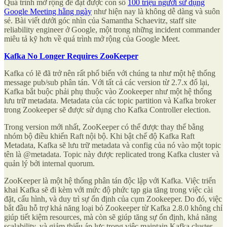
Quá trình mở rộng để đạt được con số
100 triệu người sử dụng
Google Meeting hằng ngày
như hiện nay là không dễ dàng và suôn
sẻ. Bài viết dưới góc nhìn của Samantha Schaevitz, staff site
reliability engineer ở Google, một trong những incident commander
miêu tả kỹ hơn về quá trình mở rộng của Google Meet.
Kafka No Longer Requires ZooKeeper
Kafka có lẽ đã trở nên rất phổ biến với chúng ta như một hệ thống
message pub/sub phân tán. Với tất cả các version từ 2.7.x đổ lại,
Kafka bắt buộc phải phụ thuộc vào Zookeeper như một hệ thống
lưu trữ metadata. Metadata của các topic partition và Kafka broker
trong Zookeeper sẽ được sử dụng cho Kafka Controller election.
Trong version mới nhất, ZooKeeper có thể được thay thế bằng
nhóm bộ điều khiển Raft nội bộ. Khi bật chế độ Kafka Raft
Metadata, Kafka sẽ lưu trữ metadata và config của nó vào một topic
tên là @metadata. Topic này được replicated trong Kafka cluster và
quản lý bởi internal quorum.
ZooKeeper là một hệ thống phân tán độc lập với Kafka. Việc triển
khai Kafka sẽ đi kèm với mức độ phức tạp gia tăng trong việc cài
đặt, cấu hình, và duy trì sự ổn định của cụm Zookeeper. Do đó, việc
bắt đầu hỗ trợ khả năng loại bỏ Zookeeper từ Kafka 2.8.0 không chỉ
giúp tiết kiệm resources, mà còn sẽ giúp tăng sự ổn định, khả năng
scalability, và giảm thiểu áp lực trong việc maintain Kafka cluster.