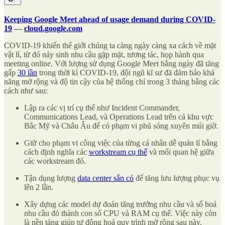
Keeping Google Meet ahead of usage demand during COVID-
19
—
cloud.google.com
COVID-19 khiến thế giới chúng ta càng ngày càng xa cách về mặt
vật lí, từ đó nảy sinh nhu cầu gặp mặt, tương tác, họp hành qua
meeting online. Với lượng sử dụng Google Meet hằng ngày đã tăng
gấp
30 lần
trong thời kì COVID-19, đội ngũ kĩ sư đã đảm bảo khả
năng mở rộng và độ tin cậy của hệ thống chỉ trong 3 tháng bằng các
cách như sau:
Lập ra các vị trí cụ thể như Incident Commander,
Communications Lead, và Operations Lead trên cả khu vực
Bắc Mỹ và Châu Âu để có phạm vi phủ sóng xuyên múi giờ.
Giữ cho phạm vi công việc của từng cá nhân dễ quản lí bằng
cách định nghĩa các
workstream cụ thể
và mối quan hệ giữa
các workstream đó.
Tận dụng lượng
data center sẵn có
để tăng lưu lượng phục vụ
lên 2 lần.
Xây dựng các model dự đoán tăng trưởng nhu cầu và số hoá
nhu cầu đó thành con số CPU và RAM cụ thể. Việc này còn
là nền tảng giúp tự động hoá quy trình mở rộng sau này.