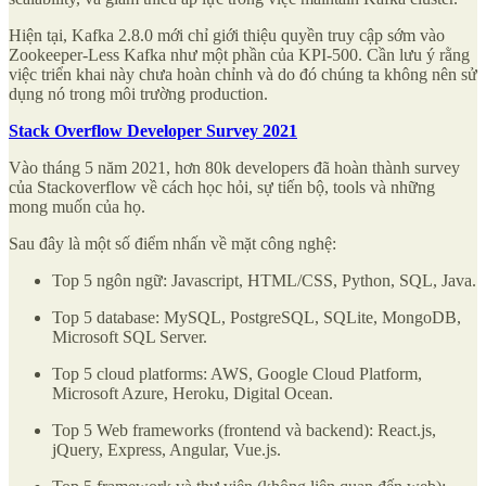
Hiện tại, Kafka 2.8.0 mới chỉ giới thiệu quyền truy cập sớm vào
Zookeeper-Less Kafka như một phần của KPI-500. Cần lưu ý rằng
việc triển khai này chưa hoàn chỉnh và do đó chúng ta không nên sử
dụng nó trong môi trường production.
Stack Overflow Developer Survey 2021
Vào tháng 5 năm 2021, hơn 80k developers đã hoàn thành survey
của Stackoverflow về cách học hỏi, sự tiến bộ, tools và những
mong muốn của họ.
Sau đây là một số điểm nhấn về mặt công nghệ:
Top 5 ngôn ngữ: Javascript, HTML/CSS, Python, SQL, Java.
Top 5 database: MySQL, PostgreSQL, SQLite, MongoDB,
Microsoft SQL Server.
Top 5 cloud platforms: AWS, Google Cloud Platform,
Microsoft Azure, Heroku, Digital Ocean.
Top 5 Web frameworks (frontend và backend): React.js,
jQuery, Express, Angular, Vue.js.