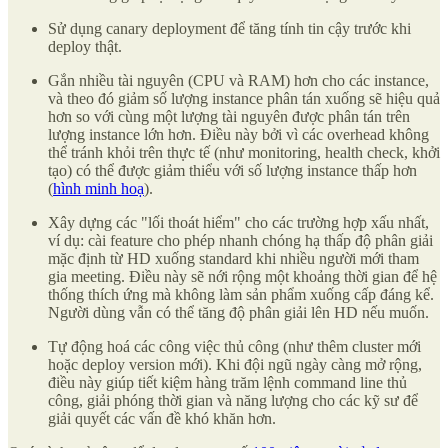
Sử dụng canary deployment để tăng tính tin cậy trước khi
deploy thật.
Gắn nhiều tài nguyên (CPU và RAM) hơn cho các instance,
và theo đó giảm số lượng instance phân tán xuống sẽ hiệu quả
hơn so với cùng một lượng tài nguyên được phân tán trên
lượng instance lớn hơn. Điều này bởi vì các overhead không
thể tránh khỏi trên thực tế (như monitoring, health check, khởi
tạo) có thể được giảm thiểu với số lượng instance thấp hơn
(
hình minh hoạ
).
Xây dựng các "lối thoát hiểm" cho các trường hợp xấu nhất,
ví dụ: cài feature cho phép nhanh chóng hạ thấp độ phân giải
mặc định từ HD xuống standard khi nhiều người mới tham
gia meeting. Điều này sẽ nới rộng một khoảng thời gian để hệ
thống thích ứng mà không làm sản phẩm xuống cấp đáng kể.
Người dùng vẫn có thể tăng độ phân giải lên HD nếu muốn.
Tự động hoá các công việc thủ công (như thêm cluster mới
hoặc deploy version mới). Khi đội ngũ ngày càng mở rộng,
điều này giúp tiết kiệm hàng trăm lệnh command line thủ
công, giải phóng thời gian và năng lượng cho các kỹ sư để
giải quyết các vấn đề khó khăn hơn.