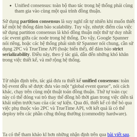
Unified consensus: toàn bộ thao tác trong hệ thống phải cùng
tham gia vào cùng một quá trình đồng thuận.
Sử dụng
partition consensus
là suy nghĩ rất tự nhiên khi muốn thiết
kế một hệ thống đảm bảo scalability. Tuy vậy, nhược điểm của việc
sử dụng partition consensus là khó đồng thuận một thứ tự duy nhất
các event giữa các node trong hệ thống. Do vậy, Google Spanner
nói riêng, hoặc các hệ thống phái sinh từ Spanner nói chung, cần sử
dụng 2PC và TrueTime API (hoặc biến thể), để đảm bảo
strict
serializability
. Điều này, theo ý tác giả, dẫn đến những khó khăn
trong việc thiết kế, và mở rộng hệ thống.
Từ nhận định trên, tác giả đưa ra thiết kế
unified consensus
: toàn
bộ event đều sẽ được đưa vào một “global event queue”, nói cách
khác, chạy trên cùng một thuật toán đồng thuận. Thứ tự toàn cục
này có thể đóng vai trò thay thế đồng hồ thời gian trong việc diễn tả
khái niệm trước/sau của các sự kiện. Qua đó, thiết kế có thể bỏ qua
việc phụ thuộc vào 2PC và TrueTime API, với kết quả là có thể
deploy trên các phần cứng thông thường (commodity hardware).
Ta có thể tham khảo kĩ hơn những nhận định trên qua
bài viết sau
.