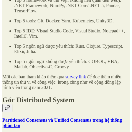
Top 5 framework và thư viện (không liên quan đến web):
.NET Framework, NumPy, .NET Core/ .NET 5, Pandas,
TensorFlow.
Top 5 tools: Git, Docker, Yarn, Kubernetes, Unity3D.
Top 5 IDE: Visual Studio Code, Visual Studio, Notepad++,
IntelliJ, Vim.
Top 5 ngôn ngữ được yêu thích: Rust, Clojure, Typescript,
Elixir, Julia.
Top 5 ngôn ngữ không được yêu thích: COBOL, VBA,
Matlab, Objective-C, Groovy.
Mời các bạn tham khảo thêm qua
survey link
để đọc thêm nhiều
thông tin thú vị về công việc, lương cũng như về cộng đồng lập
trình viên trong năm 2021.
Góc Distributed System
Partitioned Consensus và Unified Consensus trong hệ thống
phân tán