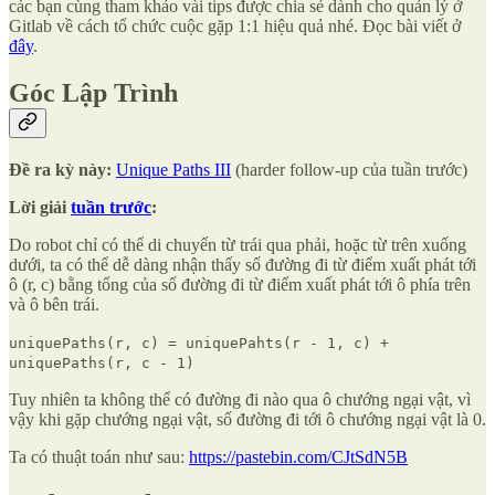
các bạn cùng tham khảo vài tips được chia sẻ dành cho quản lý ở
Gitlab về cách tổ chức cuộc gặp 1:1 hiệu quả nhé. Đọc bài viết ở
đây
.
Góc Lập Trình
Đề ra kỳ này:
Unique Paths III
(harder follow-up của tuần trước)
Lời giải
tuần trước
:
Do robot chỉ có thể di chuyển từ trái qua phải, hoặc từ trên xuống
dưới, ta có thể dễ dàng nhận thấy số đường đi từ điểm xuất phát tới
ô (r, c) bằng tổng của số đường đi từ điểm xuất phát tới ô phía trên
và ô bên trái.
uniquePaths(r, c) = uniquePahts(r - 1, c) +
uniquePaths(r, c - 1)
Tuy nhiên ta không thể có đường đi nào qua ô chướng ngại vật, vì
vậy khi gặp chướng ngại vật, số đường đi tới ô chướng ngại vật là 0.
Ta có thuật toán như sau:
https://pastebin.com/CJtSdN5B