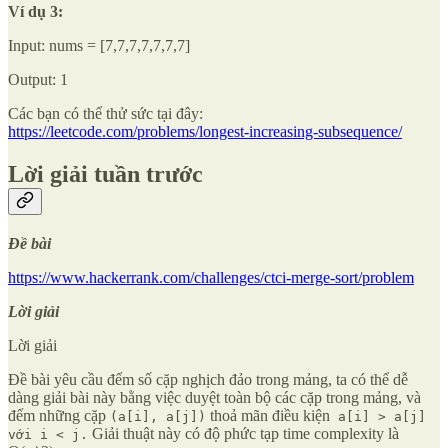
Ví dụ 3:
Input: nums = [7,7,7,7,7,7,7]
Output: 1
Các bạn có thể thử sức tại đây:
https://leetcode.com/problems/longest-increasing-subsequence/
Lời giải tuần trước
Đề bài
https://www.hackerrank.com/challenges/ctci-merge-sort/problem
Lời giải
Lời giải
Đề bài yêu cầu đếm số cặp nghịch đảo trong mảng, ta có thể dễ
dàng giải bài này bằng việc duyệt toàn bộ các cặp trong mảng, và
đếm những cặp
thoả mãn điều kiện
(a[i], a[j])
a[i] > a[j]
Giải thuật này có độ phức tạp time complexity là
với i < j.