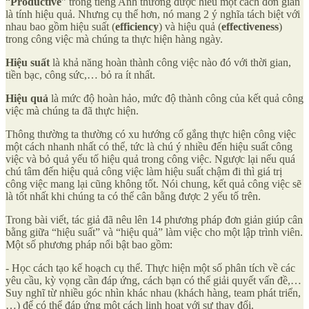
“
Productive
” trong tiếng Anh thường được hiểu một cách đơn giản
là tính hiệu quả. Nhưng cụ thể hơn, nó mang 2 ý nghĩa tách biệt với
nhau bao gồm hiệu suất (
efficiency
) và hiệu quả (
effectiveness
)
trong công việc mà chúng ta thực hiện hàng ngày.
Hiệu suất
là khả năng hoàn thành công việc nào đó với thời gian,
tiền bạc, công sức,… bỏ ra ít nhất.
Hiệu quả
là mức độ hoàn hảo, mức độ thành công của kết quả công
việc mà chúng ta đã thực hiện.
Thông thường ta thường có xu hướng cố gắng thực hiện công việc
một cách nhanh nhất có thể, tức là chú ý nhiều đến hiệu suất công
việc và bỏ quả yếu tố hiệu quả trong công việc. Ngược lại nếu quá
chú tâm đến hiệu quả công việc làm hiệu suất chậm đi thì giá trị
công việc mang lại cũng không tốt. Nói chung, kết quả công việc sẽ
là tốt nhất khi chúng ta có thể cân bằng được 2 yếu tố trên.
Trong bài viết, tác giả đã nêu lên 14 phương pháp đơn giản giúp cân
bằng giữa “hiệu suất” và “hiệu quả” làm việc cho một lập trình viên.
Một số phương pháp nổi bật bao gồm:
- Học cách tạo kế hoạch cụ thể. Thực hiện một số phân tích về các
yêu cầu, kỳ vọng cần đáp ứng, cách bạn có thể giải quyết vấn đề,…
Suy nghĩ từ nhiều góc nhìn khác nhau (khách hàng, team phát triển,
…) để có thể đáp ứng một cách linh hoạt với sự thay đổi.