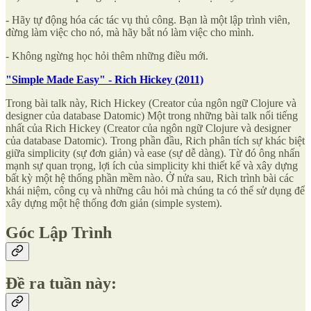
- Hãy tự động hóa các tác vụ thủ công. Bạn là một lập trình viên,
đừng làm việc cho nó, mà hãy bắt nó làm việc cho mình.
- Không ngừng học hỏi thêm những điều mới.
"Simple Made Easy" - Rich Hickey (2011)
Trong bài talk này, Rich Hickey (Creator của ngôn ngữ Clojure và
designer của database Datomic) Một trong những bài talk nổi tiếng
nhất của Rich Hickey (Creator của ngôn ngữ Clojure và designer
của database Datomic). Trong phần đầu, Rich phân tích sự khác biệt
giữa simplicity (sự đơn giản) và ease (sự dễ dàng). Từ đó ông nhấn
mạnh sự quan trọng, lợi ích của simplicity khi thiết kế và xây dựng
bất kỳ một hệ thống phần mềm nào. Ở nửa sau, Rich trình bài các
khái niệm, công cụ và những câu hỏi mà chúng ta có thể sử dụng để
xây dựng một hệ thống đơn giản (simple system).
Góc Lập Trình
Đề ra tuần này: