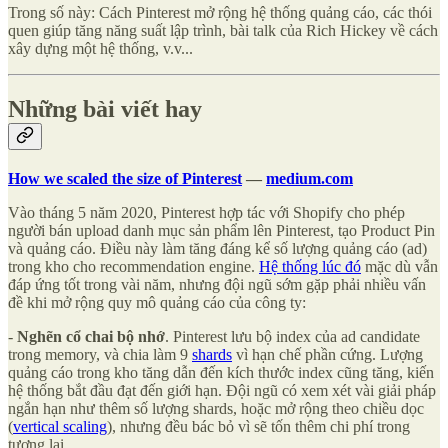
Trong số này: Cách Pinterest mở rộng hệ thống quảng cáo, các thói
quen giúp tăng năng suất lập trình, bài talk của Rich Hickey về cách
xây dựng một hệ thống, v.v...
Những bài viết hay
How we scaled the size of Pinterest
—
medium.com
Vào tháng 5 năm 2020, Pinterest hợp tác với Shopify cho phép
người bán upload danh mục sản phẩm lên Pinterest, tạo Product Pin
và quảng cáo. Điều này làm tăng đáng kể số lượng quảng cáo (ad)
trong kho cho recommendation engine.
Hệ thống lúc đó
mặc dù vẫn
đáp ứng tốt trong vài năm, nhưng đội ngũ sớm gặp phải nhiều vấn
đề khi mở rộng quy mô quảng cáo của công ty:
-
Nghẽn cổ chai bộ nhớ
. Pinterest lưu bộ index của ad candidate
trong memory, và chia làm 9
shards
vì hạn chế phần cứng. Lượng
quảng cáo trong kho tăng dẫn đến kích thước index cũng tăng, kiến
hệ thống bắt đầu đạt đến giới hạn. Đội ngũ có xem xét vài giải pháp
ngắn hạn như thêm số lượng shards, hoặc mở rộng theo chiều dọc
(
vertical scaling
), nhưng đều bác bỏ vì sẽ tốn thêm chi phí trong
tương lai