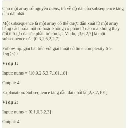
Cho một array số nguyên
nums
, trả về độ dài của subsequence tăng
dần dài nhất.
Một subsequence là một array có thể được dẫn xuất từ một array
bằng cách xóa một số hoặc không có phần tử nào mà không thay
đổi thứ tự của các phần tử còn lại. Ví dụ, [3,6,2,7] là một
subsequence của [0,3,1,6,2,2,7].
Follow-up: giải bài trên với giải thuật có time complexity
O(n
log(n))
Ví dụ 1:
Input: nums = [10,9,2,5,3,7,101,18]
Output: 4
Explanation: Subsequence tăng dần dài nhất là [2,3,7,101]
Ví dụ 2:
Input: nums = [0,1,0,3,2,3]
Output: 4