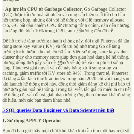
-
Áp lực lên CPU từ Garbage Collector
. Go Garbage Collector
(GC) được tối ưu hoá rất nhiều và cung cấp hiệu suất tốt cho hầu
hết trường hợp, nhưng đối với hệ thống với tỉ lệ memory allocate
cao, GC bắt đầu chiếm CPU từ chương trình chính, dẫn đến những
lần tăng đột biến 10% trong CPU, ảnh hưởng đến độ trễ.
Để hỗ trợ sự tăng trưởng nhanh chóng này, đội ngũ Pinterest đã tận
dụng store key-value ( KV) và tối ưu bộ nhớ trong Go để tăng
trưởng kích thước kho ad lên 60 lần. Việc sử dụng store key-value
cluster thay cho memory store giúp đơn giản hoá đáng kể hệ thống,
nhưng đồng thời gây vấn đề mới về độ trễ và chi phí cơ sở hạ
tầng. Pinterest giải quyết vấn đề này bằng xử lí song song và
caching, giảm traffic tới KV store tới 94%. Trong thực tế, Pinterest
đã tăng 4 lần kích thước ad index trong năm 2020 chỉ vài tháng sau
khi launch hệ thống mới này, đồng thời giảm đáng kể chi phí bảo trì
nhờ đơn giản hoá hệ thống. Trong bài viết, tác giả có miêu tả chi tiết
hệ thống cũ, vấn đề và giải pháp tương ứng theo format khá rõ ràng
dễ hiểu, mời các bạn tham khảo nhé.
5 SQL queries Data Engineer và Data Scientist nên biết
1. Sử dụng APPLY Operator
Bạn đã bao giờ thấy một chút khó khăn khi cần tìm một hay một số