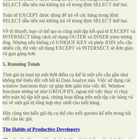
SELECT đầu tiên mà không trả về trong lệnh SELECT thứ hai.
Toán tử EXCEPT được dùng để trả về các hàng trong lệnh
SELECT đầu tiên mà không trả về trong lệnh SELECT thứ hai.
Về lý thuyết, bạn có thể tạo ra cùng một tập kết quả từ EXCEPT và
INTERSECT bằng cách sử dụng OUTER và INNER joins tương
ứng. Nhưng nếu không có UNIQUE KEY và phép JOIN yêu cầu
nhiều cột, thì việc sử dụng EXCEPT và INTERSECT sẽ đơn giản
và gọn gàng hơn
5. Running Totals
Tính giá trị total tại một thời điểm cụ thể là một yêu cầu gần như
không thể thiếu đối với bất kì Data Analyst nào. Việc sử dụng các
window functions thực sự giúp đơn giản hóa việc đó. Window
functions tương tự như GROUP BY, ngoại trừ việc thay vì chạy
trên toàn bộ tập kết quả, chúng hoạt động trên một tập các hàng và
trả về một giá trị tổng hợp duy nhất cho mỗi hàng.
Hãy cùng tìm hiểu gió dụ cụ thể cho mỗi queries kể trên trong bài
viết của tác giả.
The Habits of Productive Developers