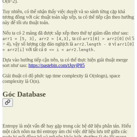
O(n^2).
Tuy nhiên, có thể nhận thấy việc duyệt và so sánh từng cặp khá
tương đồng với các thuật toán sắp xếp, ta có thể tiếp cận theo hướng
này để tối ưu thuật toán.
Nếu ta có 2 mảng đã được sắp xếp theo thứ tự giảm dần như sau:
ta có
(vì 5
arr1 = [5, 3], arr2 = [4,3],
arr1[0] > arr2[0]
> 4), vậy số lượng cặp đảo nghịch là
vì
arr2.length - 0
arr1[0]
với tất cả
> arr2[i]
0 <= i < arr2.length.
Dựa vào hướng tiếp cận trên, ta có thể thực hiện giải thuật merge
sort như sau:
https://pastebin.com/tJqvjP85
Giải thuật có độ phức tạp time complexity là O(nlogn), space
complexity là O(n).
Góc Database
Entropy là một vấn đề hay gặp trong các hệ dữ liệu phân tán. Hiểu
một cách nôm na thì entropy ám chỉ việc dữ liệu lưu trữ giữa các
node bị mất đồng bộ và trở nên khác biệt, thường là do lỗi mạng