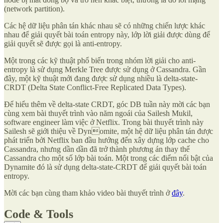
(network partition).
Các hệ dữ liệu phân tán khác nhau sẽ có những chiến lược khác
nhau để giải quyết bài toán entropy này, lớp lời giải được dùng để
giải quyết sẽ được gọi là anti-entropy.
Một trong các kỹ thuật phổ biến trong nhóm lời giải cho anti-
entropy là sử dụng Merkle Tree được sử dụng ở Cassandra. Gần
đây, một kỹ thuật mới đang được sử dụng nhiều là delta-state-
CRDT (Delta State Conflict-Free Replicated Data Types).
Để hiểu thêm về delta-state CRDT, góc DB tuần này mời các bạn
cùng xem bài thuyết trình vào năm ngoái của Sailesh Mukil,
software engineer làm việc ở Netflix. Trong bài thuyết trình này
Sailesh sẽ giới thiệu về Dynomite, một hệ dữ liệu phân tán được
phát triển bởi Netflix ban đầu hướng đến xây dựng lớp cache cho
Cassandra, nhưng dần dần đã trở thành phương án thay thế
Cassandra cho một số lớp bài toán. Một trong các điểm nổi bật của
Dynamite đó là sử dụng delta-state-CRDT để giải quyết bài toán
entropy.
Mời các bạn cùng tham khảo video bài thuyết trình ở
đây
.
Code & Tools