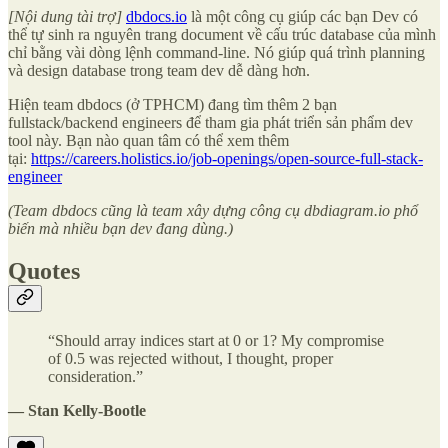
[Nội dung tài trợ]
dbdocs.io
là một công cụ giúp các bạn Dev có
thể tự sinh ra nguyên trang document về cấu trúc database của mình
chỉ bằng vài dòng lệnh command-line. Nó giúp quá trình planning
và design database trong team dev dễ dàng hơn.
Hiện team dbdocs (ở TPHCM) đang tìm thêm 2 bạn
fullstack/backend engineers để tham gia phát triển sản phẩm dev
tool này. Bạn nào quan tâm có thể xem thêm
tại:
https://careers.holistics.io/job-openings/open-source-full-stack-
engineer
(Team dbdocs cũng là team xây dựng công cụ dbdiagram.io phổ
biến mà nhiều bạn dev đang dùng.)
Quotes
“Should array indices start at 0 or 1? My compromise
of 0.5 was rejected without, I thought, proper
consideration.”
— Stan Kelly-Bootle