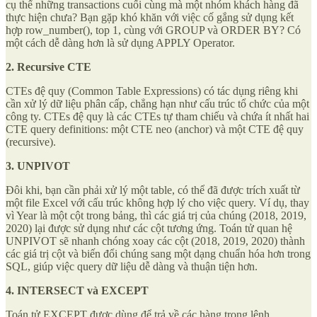
cụ thể những transactions cuối cùng mà một nhóm khách hàng đã
thực hiện chưa? Bạn gặp khó khăn với việc cố gắng sử dụng kết
hợp row_number(), top 1, cùng với GROUP và ORDER BY? Có
một cách dễ dàng hơn là sử dụng APPLY Operator.
2. Recursive CTE
CTEs đệ quy (Common Table Expressions) có tác dụng riêng khi
cần xử lý dữ liệu phân cấp, chẳng hạn như cấu trúc tổ chức của một
công ty. CTEs đệ quy là các CTEs tự tham chiếu và chứa ít nhất hai
CTE query definitions: một CTE neo (anchor) và một CTE đệ quy
(recursive).
3. UNPIVOT
Đôi khi, bạn cần phải xử lý một table, có thể đã được trích xuất từ
một file Excel với cấu trúc không hợp lý cho việc query. Ví dụ, thay
vì Year là một cột trong bảng, thì các giá trị của chúng (2018, 2019,
2020) lại được sử dụng như các cột tương ứng. Toán tử quan hệ
UNPIVOT sẽ nhanh chóng xoay các cột (2018, 2019, 2020) thành
các giá trị cột và biến đổi chúng sang một dạng chuẩn hóa hơn trong
SQL, giúp việc query dữ liệu dễ dàng và thuận tiện hơn.
4. INTERSECT và EXCEPT
Toán tử EXCEPT được dùng để trả về các hàng trong lệnh