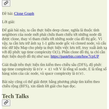
Đề bài:
Clone Graph
Lời giải:
Để giải bài này, ta cần thực hiện deep clone, nghĩa là thuộc tính
neighbors của node mới phải chứa tham chiếu tới những node đã
được clone, thay vì tham chiếu tới những node của đồ thị gốc. Vì
vậy, ta cần lưu trữ ánh xạ 1-1 giữa node gốc và cloned node, và cấu
trúc dữ liệu Map cho phép ta thực hiện việc lưu trữ, truy xuất ánh xạ
với độ phức tạp time complexity O(1). Phần clone đồ thị, ta chỉ cần
thực hiện duyệt đồ thị như sau:
https://pastebin.com/hsw7cpUP
Giải thuật trên thực hiện tìm kiếm theo chiều sâu (DFS), độ phức
tạp time complexity là
với V là tổng số node, E là tổng số
O(V + E)
hàng xóm của các node, và space complexity là
.
O(V)
Bài này cũng có thể giải được bằng phương pháp tìm kiếm theo
chiều rộng (BFS), xin dành lời giải cho bạn đọc.
Tech Talks