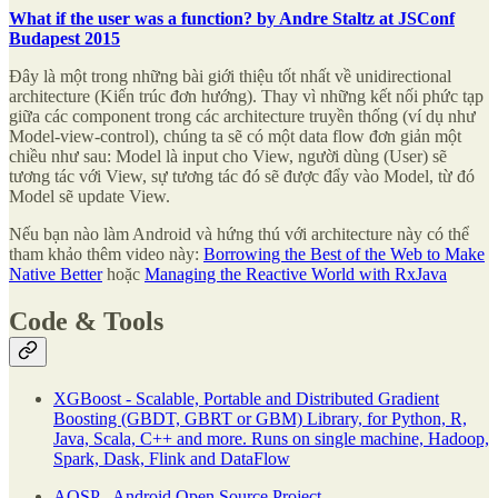
What if the user was a function? by Andre Staltz at JSConf
Budapest 2015
Đây là một trong những bài giới thiệu tốt nhất về unidirectional
architecture (Kiến trúc đơn hướng). Thay vì những kết nối phức tạp
giữa các component trong các architecture truyền thống (ví dụ như
Model-view-control), chúng ta sẽ có một data flow đơn giản một
chiều như sau: Model là input cho View, người dùng (User) sẽ
tương tác với View, sự tương tác đó sẽ được đẩy vào Model, từ đó
Model sẽ update View.
Nếu bạn nào làm Android và hứng thú với architecture này có thể
tham khảo thêm video này:
Borrowing the Best of the Web to Make
Native Better
hoặc
Managing the Reactive World with RxJava
Code & Tools
XGBoost - Scalable, Portable and Distributed Gradient
Boosting (GBDT, GBRT or GBM) Library, for Python, R,
Java, Scala, C++ and more. Runs on single machine, Hadoop,
Spark, Dask, Flink and DataFlow
AOSP - Android Open Source Project