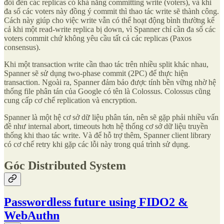
đổi đến các replicas có khả năng committing write (voters), và khi
đa số các voters này đồng ý commit thì thao tác write sẽ thành công.
Cách này giúp cho việc write vẫn có thể hoạt động bình thường kể
cả khi một read-write replica bị down, vì Spanner chỉ cần đa số các
voters commit chứ không yêu cầu tất cả các replicas (Paxos
consensus).
Khi một transaction write cần thao tác trên nhiều split khác nhau,
Spanner sẽ sử dụng two-phase commit (2PC) để thực hiện
transaction. Ngoài ra, Spanner đảm bảo được tính bền vững nhờ hệ
thống file phân tán của Google có tên là Colossus. Colossus cũng
cung cấp cơ chế replication và encryption.
Spanner là một hệ cơ sở dữ liệu phân tán, nên sẽ gặp phải nhiều vấn
đề như internal abort, timeouts hơn hệ thống cơ sở dữ liệu truyền
thống khi thao tác write. Và để hỗ trợ thêm, Spanner client library
có cơ chế retry khi gặp các lỗi này trong quá trình sử dụng.
Góc Distributed System
Passwordless future using FIDO2 &
WebAuthn