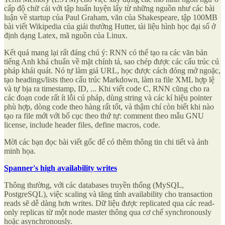
cấp độ chữ cái với tập huấn luyện lấy từ những nguồn như các bài
luận về startup của Paul Graham, văn của Shakespeare, tập 100MB
bài viết Wikipedia của giải thưởng Hutter, tài liệu hình học đại số ở
định dạng Latex, mã nguồn của Linux.
Kết quả mang lại rất đáng chú ý: RNN có thể tạo ra các văn bản
tiếng Anh khá chuẩn về mặt chính tả, sao chép được các cấu trúc cú
pháp khái quát. Nó tự làm giả URL, học được cách đóng mở ngoặc,
tạo headings/lists theo cấu trúc Markdown, làm ra file XML hợp lệ
và tự bịa ra timestamp, ID, ... Khi viết code C, RNN cũng cho ra
các đoạn code rất ít lỗi cú pháp, dùng string và các kí hiệu pointer
phù hợp, dòng code theo hàng rất tốt, và thậm chí còn biết khi nào
tạo ra file mới với bố cục theo thứ tự: comment theo mẫu GNU
license, include header files, define macros, code.
Mời các bạn đọc bài viết gốc để có thêm thông tin chi tiết và ảnh
minh họa.
Spanner's high availability writes
Thông thường, với các databases truyền thống (MySQL,
PostgreSQL), việc scaling và tăng tính availability cho transaction
reads sẽ dễ dàng hơn writes. Dữ liệu được replicated qua các read-
only replicas từ một node master thông qua cơ chế synchronously
hoặc asynchronously.