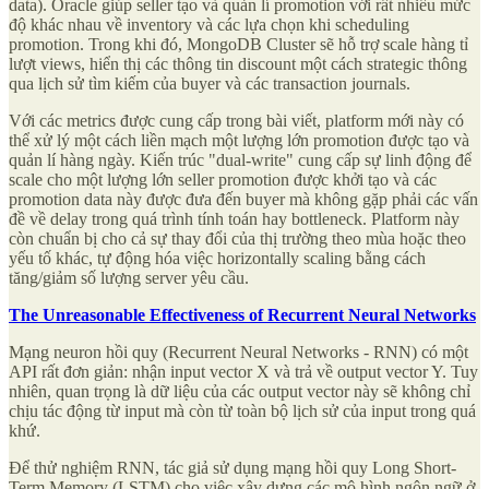
data). Oracle giúp seller tạo và quản lí promotion với rất nhiều mức
độ khác nhau về inventory và các lựa chọn khi scheduling
promotion. Trong khi đó, MongoDB Cluster sẽ hỗ trợ scale hàng tỉ
lượt views, hiển thị các thông tin discount một cách strategic thông
qua lịch sử tìm kiếm của buyer và các transaction journals.
Với các metrics được cung cấp trong bài viết, platform mới này có
thể xử lý một cách liền mạch một lượng lớn promotion được tạo và
quản lí hàng ngày. Kiến trúc "dual-write" cung cấp sự linh động để
scale cho một lượng lớn seller promotion được khởi tạo và các
promotion data này được đưa đến buyer mà không gặp phải các vấn
đề về delay trong quá trình tính toán hay bottleneck. Platform này
còn chuẩn bị cho cả sự thay đổi của thị trường theo mùa hoặc theo
yếu tố khác, tự động hóa việc horizontally scaling bằng cách
tăng/giảm số lượng server yêu cầu.
The Unreasonable Effectiveness of Recurrent Neural Networks
Mạng neuron hồi quy (Recurrent Neural Networks - RNN) có một
API rất đơn giản: nhận input vector X và trả về output vector Y. Tuy
nhiên, quan trọng là dữ liệu của các output vector này sẽ không chỉ
chịu tác động từ input mà còn từ toàn bộ lịch sử của input trong quá
khứ.
Để thử nghiệm RNN, tác giả sử dụng mạng hồi quy Long Short-
Term Memory (LSTM) cho việc xây dựng các mô hình ngôn ngữ ở