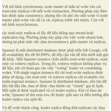
Với mô hình synchronous, node master sẽ tuần tự write vào các
read-only replicas với mỗi write transaction. Phương pháp này đảm
bảo được data consistency, nhưng tốn chi phí cho mỗi write vì node
master phải write vào tất cả các replicas trước khi return. Còn với
mô hình asynchronous,
các read-only replicas sẽ lấy dữ liệu thông qua stream hoặc
replication log. Phương pháp này giúp cho việc write nhanh hơn,
nhưng lại phát sinh việc data inconsistency giữa master và replicas.
Spanner là một distributed database được phát triển bởi Google, với
độ availability lên tới 99.999%, đã tiếp cận vấn đề trên dưới một góc
độ khác. Một Spanner instance chứa nhiều read-write replicas, read-
only và witness replicas. Trong đó, witness replicas không phục vụ
dữ liệu, mà chỉ tham gia vào việc “voting” leader và committing
writes. Với single region instance thì chỉ read-write replicas được
phép sử dụng, còn read-only và witness replicas chỉ available cho
multi-regional instance. Spanner là distributed database, nên khi dữ
liệu bắt đầu lớn, data sẽ được chia thành các “chunk” gọi là Split.
Mỗi split sẽ được replicated và có leader replica. Khi có thao tác
write, Spanner sẽ tìm xem row đó thuộc split nào và điều hướng đến
leader replica của split đó.
Và để write thành công, leader replica đồng thời replicate các thay