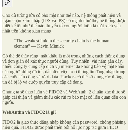
Cho dù tường lửa có bảo mật như thế nào, hệ thống phát hiện và
ngăn chặn xâm nhập (IDS và IPS) có mạnh như thế, hệ thống được
thiết kế tốt như thế nào thì yếu tố con người luôn là mắt xích yếu
nhất trên không gian mạng.
“The weakest link in the security chain is the human
element” — Kevin Mitnick
Có thể dễ thấy rằng, mật khẩu là một trong những cách thông dụng
và đơn giản để xác thực người dùng. Tuy nhiên, vài năm gần đây,
nhiều công ty cung cấp dịch vụ internet đã không bảo vệ mật khẩu
của người dùng đủ tốt, dẫn đến việc rò rỉ thông tin đăng nhập trong
các cuộc tấn công và rò rỉ data. Hackers có thể sử dụng các thông
tin đã bị lộ và cướp quyền truy cập dễ dàng.
Chúng ta sẽ thảo luận về FIDO2 và WebAuth, 2 chuẩn xác thực sẽ
giúp cải thiện và giảm thiểu các rủi ro bảo mật có liên quan đến con
người.
WebAuthn và FIDO2 là gì?
FIDO2 là giao thức đăng nhập không cần password, chống phising
hiệu quả. FIDO2 được phát triển bới nỗ lực hợp tác giữa FIDO