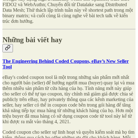
FIDO2 và WebAuthn; Chuyển đổi từ Datalake sang Distributed
Data Mesh; Thử thách lập trình tuần này về shortest path trong một
binary matrix; và cuối cùng là cùng nghe về bài tech talk về kiến
trúc đơn hướng.
Những bài viết hay
The Engineering Behind Coded Coupons, eBay’s New Seller
Tool
eBay's coded coupon tool là một trong những sản phẩm mới nhất
cho người bán (seller) để hướng người mua (buyer) quay lại và mua
thêm nhiều sản phẩm từ cửa hàng của họ. Tính năng mới này giúp
cho seller có thể tự tạo coupon, tùy chỉnh mã giảm giá được chia sẻ
publicly trên eBay, hay privately thông qua các kênh marketing của
seller, hay seller có thể in coupon code bên trong gói hàng để tăng
khả năng tiếp tục mua hàng từ những khách hàng của họ. Hơn một
triệu buyer đã mua hàng có sử dụng coupon code từ tool này kể từ
khi được ra mắt vào tháng 4, 2021.
Coded coupon cho seller sự linh hoạt và quyền kiểm soát mà họ tìm
kiếm, thông qua cách họ offer những ưu đãi cho khách hàng. Mỗi