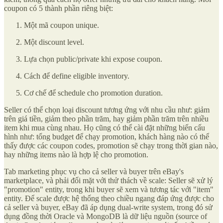
coupon có 5 thành phần riêng biệt:
Một mã coupon unique.
Một discount level.
Lựa chọn public/private khi expose coupon.
Cách để define eligible inventory.
Cơ chế để schedule cho promotion duration.
Seller có thể chọn loại discount tương ứng với nhu cầu như: giảm
trên giá tiền, giảm theo phần trăm, hay giảm phần trăm trên nhiều
item khi mua cùng nhau. Họ cũng có thể cài đặt những biến cấu
hình như: tổng budget để chạy promotion, khách hàng nào có thể
thấy được các coupon codes, promotion sẽ chạy trong thời gian nào,
hay những items nào là hợp lệ cho promotion.
Tab marketing phục vụ cho cả seller và buyer trên eBay's
marketplace, và phải đối mặt với thử thách về scale: Seller sẽ xử lý
"promotion" entity, trong khi buyer sẽ xem và tương tác với "item"
entity. Để scale được hệ thống theo chiều ngang đáp ứng được cho
cả seller và buyer, eBay đã áp dụng dual-write system, trong đó sử
dụng đồng thời Oracle và MongoDB là dữ liệu nguồn (source of