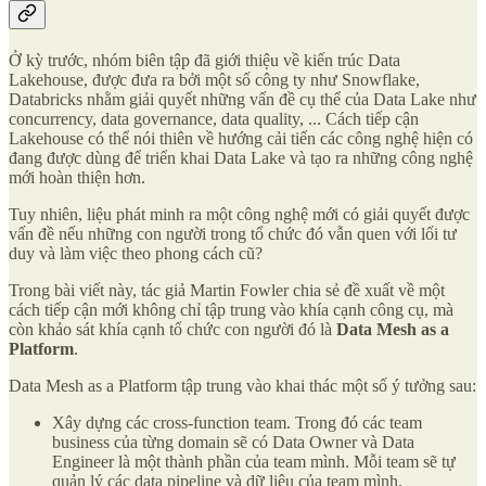
Ở kỳ trước, nhóm biên tập đã giới thiệu về kiến trúc Data
Lakehouse, được đưa ra bởi một số công ty như Snowflake,
Databricks nhằm giải quyết những vấn đề cụ thể của Data Lake như
concurrency, data governance, data quality, ... Cách tiếp cận
Lakehouse có thể nói thiên về hướng cải tiến các công nghệ hiện có
đang được dùng để triển khai Data Lake và tạo ra những công nghệ
mới hoàn thiện hơn.
Tuy nhiên, liệu phát minh ra một công nghệ mới có giải quyết được
vấn đề nếu những con người trong tổ chức đó vẫn quen với lối tư
duy và làm việc theo phong cách cũ?
Trong bài viết này, tác giả Martin Fowler chia sẻ đề xuất về một
cách tiếp cận mới không chỉ tập trung vào khía cạnh công cụ, mà
còn khảo sát khía cạnh tổ chức con người đó là
Data Mesh as a
Platform
.
Data Mesh as a Platform tập trung vào khai thác một số ý tưởng sau:
Xây dựng các cross-function team. Trong đó các team
business của từng domain sẽ có Data Owner và Data
Engineer là một thành phần của team mình. Mỗi team sẽ tự
quản lý các data pipeline và dữ liệu của team mình.