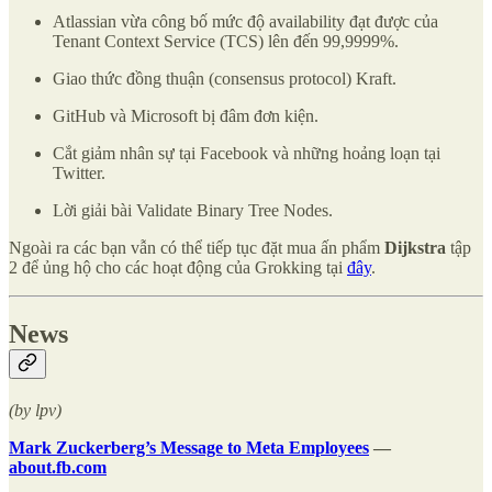
Atlassian vừa công bố mức độ availability đạt được của
Tenant Context Service (TCS) lên đến 99,9999%.
Giao thức đồng thuận (consensus protocol) Kraft.
GitHub và Microsoft bị đâm đơn kiện.
Cắt giảm nhân sự tại Facebook và những hoảng loạn tại
Twitter.
Lời giải bài Validate Binary Tree Nodes.
Ngoài ra các bạn vẫn có thể tiếp tục đặt mua ấn phẩm
Dijkstra
tập
2 để ủng hộ cho các hoạt động của Grokking tại
đây
.
News
(by lpv)
Mark Zuckerberg’s Message to Meta Employees
—
about.fb.com