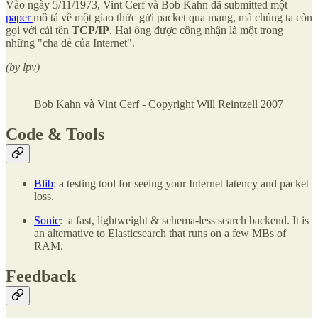
Vào ngày 5/11/1973, Vint Cerf và Bob Kahn đã submitted một
paper
mô tả về một giao thức gửi packet qua mạng, mà chúng ta còn
gọi với cái tên
TCP/IP
. Hai ông được công nhận là một trong
những "cha đẻ của Internet".
(by lpv)
Bob Kahn và Vint Cerf - Copyright Will Reintzell 2007
Code & Tools
Blib
: a testing tool for seeing your Internet latency and packet
loss.
Sonic
: a fast, lightweight & schema-less search backend. It is
an alternative to Elasticsearch that runs on a few MBs of
RAM.
Feedback