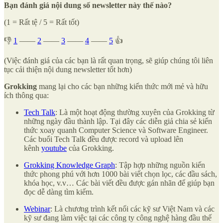
Bạn đánh giá nội dung số newsletter này thế nào?
(1 = Rất tệ / 5 = Rất tốt)
👎
1
——
2
——
3
——
4
——
5
👍
(Việc đánh giá của các bạn là rất quan trọng, sẽ giúp chúng tôi liên
tục cải thiện nội dung newsletter tốt hơn)
Grokking
mang lại cho các bạn những kiến thức mới mẻ và hữu
ích thông qua:
Tech Talk
: Là một hoạt động thường xuyên của Grokking từ
những ngày đầu thành lập. Tại đây các diễn giả chia sẻ kiến
thức xoay quanh Computer Science và Software Engineer.
Các buổi Tech Talk đều được record và upload lên
kênh
youtube
của Grokking.
Grokking Knowledge Graph
: Tập hợp những nguồn kiến
thức phong phú với hơn 1000 bài viết chọn lọc, các đầu sách,
khóa học, v.v… Các bài viết đều được gán nhãn để giúp bạn
đọc dễ dàng tìm kiếm.
Webinar
: Là chương trình kết nối các kỹ sư Việt Nam và các
kỹ sư đang làm việc tại các công ty công nghệ hàng đầu thế