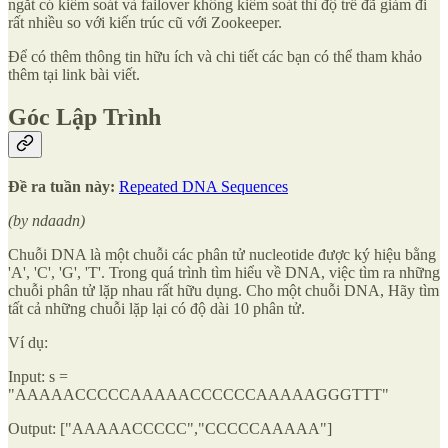
ngắt có kiểm soát và failover không kiểm soát thì độ trễ đã giảm đi
rất nhiều so với kiến trúc cũ với Zookeeper.
Để có thêm thông tin hữu ích và chi tiết các bạn có thể tham khảo
thêm tại link bài viết.
Góc Lập Trình
Đề ra tuần này:
Repeated DNA Sequences
(by ndaadn)
Chuỗi DNA là một chuỗi các phân tử nucleotide được ký hiệu bằng
'A', 'C', 'G', 'T'. Trong quá trình tìm hiểu về DNA, việc tìm ra những
chuỗi phân tử lặp nhau rất hữu dụng. Cho một chuỗi DNA, Hãy tìm
tất cả những chuỗi lặp lại có độ dài 10 phân tử.
Ví dụ:
Input: s =
"AAAAACCCCCAAAAACCCCCCAAAAAGGGTTT"
Output: ["AAAAACCCCC","CCCCCAAAAA"]