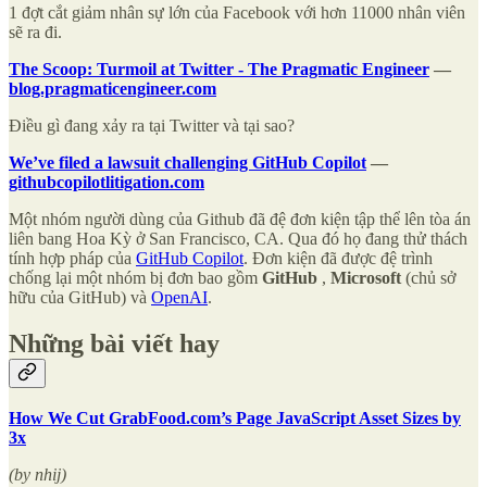
1 đợt cắt giảm nhân sự lớn của Facebook với hơn 11000 nhân viên
sẽ ra đi.
The Scoop: Turmoil at Twitter - The Pragmatic Engineer
—
blog.pragmaticengineer.com
Điều gì đang xảy ra tại Twitter và tại sao?
We’ve filed a law­suit chal­leng­ing GitHub Copi­lot
—
githubcopilotlitigation.com
Một nhóm người dùng của Github đã đệ đơn kiện tập thể lên tòa án
liên bang Hoa Kỳ ở San Francisco, CA. Qua đó họ đang thử thách
tính hợp pháp của
GitHub Copilot
. Đơn kiện đã được đệ trình
chống lại một nhóm bị đơn bao gồm
GitHub
,
Microsoft
(chủ sở
hữu của GitHub) và
OpenAI
.
Những bài viết hay
How We Cut GrabFood.com’s Page JavaScript Asset Sizes by
3x
(by nhij)