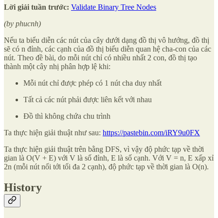
Lời giải tuần trước:
Validate Binary Tree Nodes
(by phucnh)
Nếu ta biểu diễn các nút của cây dưới dạng đồ thị vô hướng, đồ thị
sẽ có n đỉnh, các cạnh của đồ thị biểu diễn quan hệ cha-con của các
nút. Theo đề bài, do mỗi nút chỉ có nhiều nhất 2 con, đồ thị tạo
thành một cây nhị phân hợp lệ khi:
Mỗi nút chỉ được phép có 1 nút cha duy nhất
Tất cả các nút phải được liên kết với nhau
Đồ thì không chứa chu trình
Ta thực hiện giải thuật như sau:
https://pastebin.com/iRY9u0FX
Ta thực hiện giải thuật trên bằng DFS, vì vậy độ phức tạp về thời
gian là O(V + E) với V là số đỉnh, E là số cạnh. Với V = n, E xấp xỉ
2n (mỗi nút nối tới tối đa 2 cạnh), độ phức tạp về thời gian là O(n).
History