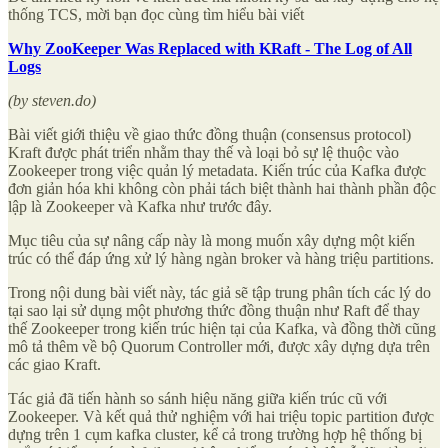
thống TCS, mời bạn đọc cùng tìm hiểu bài viết
Why ZooKeeper Was Replaced with KRaft - The Log of All
Logs
(by steven.do)
Bài viết giới thiệu về giao thức đồng thuận (consensus protocol)
Kraft được phát triển nhằm thay thế và loại bỏ sự lệ thuộc vào
Zookeeper trong việc quản lý metadata. Kiến trúc của Kafka được
đơn giản hóa khi không còn phải tách biệt thành hai thành phần độc
lập là Zookeeper và Kafka như trước đây.
Mục tiêu của sự nâng cấp này là mong muốn xây dựng một kiến
trúc có thể đáp ứng xử lý hàng ngàn broker và hàng triệu partitions.
Trong nội dung bài viết này, tác giả sẽ tập trung phân tích các lý do
tại sao lại sử dụng một phương thức đồng thuận như Raft để thay
thế Zookeeper trong kiến trúc hiện tại của Kafka, và đồng thời cũng
mô tả thêm về bộ Quorum Controller mới, được xây dựng dựa trên
các giao Kraft.
Tác giả đã tiến hành so sánh hiệu năng giữa kiến trúc cũ với
Zookeeper. Và kết quả thử nghiệm với hai triệu topic partition được
dựng trên 1 cụm kafka cluster, kể cả trong trường hợp hệ thống bị