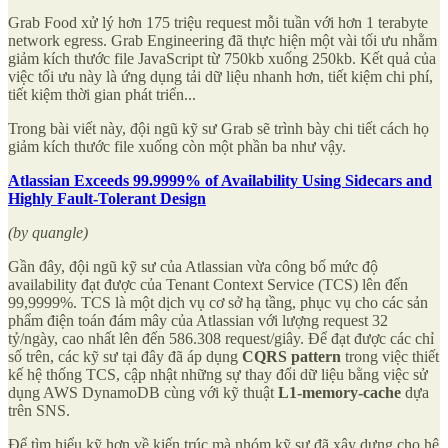
Grab Food xử lý hơn 175 triệu request mỗi tuần với hơn 1 terabyte
network egress. Grab Engineering đã thực hiện một vài tối ưu nhằm
giảm kích thước file JavaScript từ 750kb xuống 250kb. Kết quả của
việc tối ưu này là ứng dụng tải dữ liệu nhanh hơn, tiết kiệm chi phí,
tiết kiệm thời gian phát triển...
Trong bài viết này, đội ngũ kỹ sư Grab sẽ trình bày chi tiết cách họ
giảm kích thước file xuống còn một phần ba như vậy.
Atlassian Exceeds 99.9999% of Availability Using Sidecars and
Highly Fault-Tolerant Design
(by quangle)
Gần đây, đội ngũ kỹ sư của Atlassian vừa công bố mức độ
availability đạt được của Tenant Context Service (TCS) lên đến
99,9999%. TCS là một dịch vụ cơ sở hạ tầng, phục vụ cho các sản
phẩm điện toán đám mây của Atlassian với lượng request 32
tỷ/ngày, cao nhất lên đến 586.308 request/giây. Để đạt được các chỉ
số trên, các kỹ sư tại đây đã áp dụng
CQRS pattern
trong việc thiết
kế hệ thống TCS, cập nhật những sự thay đổi dữ liệu bằng việc sử
dụng AWS DynamoDB cùng với kỹ thuật
L1-memory-cache
dựa
trên SNS.
Để tìm hiểu kỹ hơn về kiến trúc mà nhóm kỹ sư đã xây dựng cho hệ