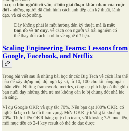
mà qua
bốn người cố vấn
, ở
bốn giai đoạn khác nhau của cuộc
đời
- những người đã định hình cách anh tiếp cận kỹ thuật, lãnh
đạo, và cả cuộc sống.
Đây không phải là một hướng dẫn kỹ thuật, mà là
một
bản đồ về tư duy
, về cách con người và trải nghiệm có
thể thay đổi cách ta nhìn về nghề dữ liệu.
Scaling Engineering Teams: Lessons from
Google, Facebook, and Netflix
Trong bài viết sau là những bài học từ các Big Tech về cách làm thế
nào để xây dựng một đội ngũ kỹ sư, từ 10, 100 cho tới hàng ngàn
nhân viên. Những framework, metrics, công cụ phù hợp có thể giúp
bạn nuôi dạy những đứa trẻ mà không cần lo bị chúng đốt nhà lúc
3h sáng.
Ví dụ Google OKR và quy tắc 70%. Nếu bạn đạt 100% OKR, có
nghĩa là bạn chưa đủ tham vọng. Mức OKR lý tưởng là khoảng
70%. Thực hiện OKR hàng quý cho team, với khoảng 3-5 mục tiêu,
mỗi mục tiêu có 2-4 key result có thể đo đạc được.