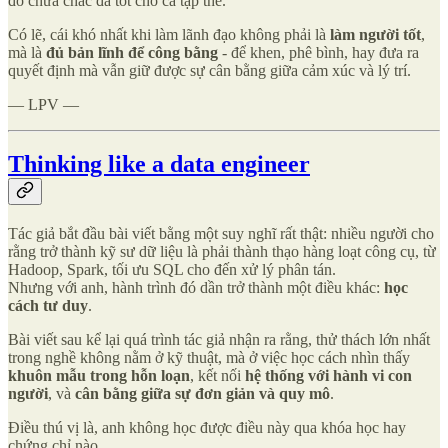
đó chưa chắc đã tốt cho cả tập thể.
Có lẽ, cái khó nhất khi làm lãnh đạo không phải là
làm người tốt
,
mà là
đủ bản lĩnh để công bằng
- để khen, phê bình, hay đưa ra
quyết định mà vẫn giữ được sự cân bằng giữa cảm xúc và lý trí.
— LPV —
Thinking like a data engineer
Tác giả bắt đầu bài viết bằng một suy nghĩ rất thật: nhiều người cho
rằng trở thành kỹ sư dữ liệu là phải thành thạo hàng loạt công cụ, từ
Hadoop, Spark, tối ưu SQL cho đến xử lý phân tán.
Nhưng với anh, hành trình đó dần trở thành một điều khác:
học
cách tư duy
.
Bài viết sau kể lại quá trình tác giả nhận ra rằng, thử thách lớn nhất
trong nghề không nằm ở kỹ thuật, mà ở việc học cách nhìn thấy
khuôn mẫu trong hỗn loạn
, kết nối
hệ thống với hành vi con
người
, và
cân bằng giữa sự đơn giản và quy mô
.
Điều thú vị là, anh không học được điều này qua khóa học hay
chứng chỉ nào,