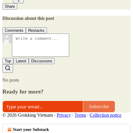
1
Share
Discussion about this post
Comments
Restacks
Top
Latest
Discussions
No posts
Ready for more?
Subscribe
© 2026 Grokking Vietnam
·
Privacy
∙
Terms
∙
Collection notice
Start your Substack