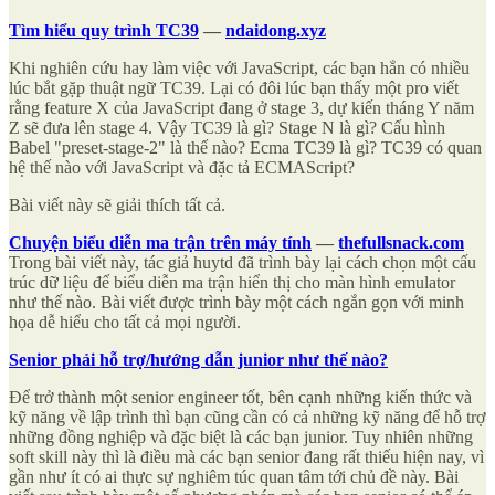
Tìm hiểu quy trình TC39
—
ndaidong.xyz
Khi nghiên cứu hay làm việc với JavaScript, các bạn hẳn có nhiều
lúc bắt gặp thuật ngữ TC39. Lại có đôi lúc bạn thấy một pro viết
rằng feature X của JavaScript đang ở stage 3, dự kiến tháng Y năm
Z sẽ đưa lên stage 4. Vậy TC39 là gì? Stage N là gì? Cấu hình
Babel "preset-stage-2" là thế nào? Ecma TC39 là gì? TC39 có quan
hệ thế nào với JavaScript và đặc tả ECMAScript?
Bài viết này sẽ giải thích tất cả.
Chuyện biểu diễn ma trận trên máy tính
—
thefullsnack.com
Trong bài viết này, tác giả huytd đã trình bày lại cách chọn một cấu
trúc dữ liệu để biểu diễn ma trận hiển thị cho màn hình emulator
như thế nào. Bài viết được trình bày một cách ngắn gọn với minh
họa dễ hiểu cho tất cả mọi người.
Senior phải hỗ trợ/hướng dẫn junior như thế nào?
Để trở thành một senior engineer tốt, bên cạnh những kiến thức và
kỹ năng về lập trình thì bạn cũng cần có cả những kỹ năng để hỗ trợ
những đồng nghiệp và đặc biệt là các bạn junior. Tuy nhiên những
soft skill này thì là điều mà các bạn senior đang rất thiếu hiện nay, vì
gần như ít có ai thực sự nghiêm túc quan tâm tới chủ đề này. Bài