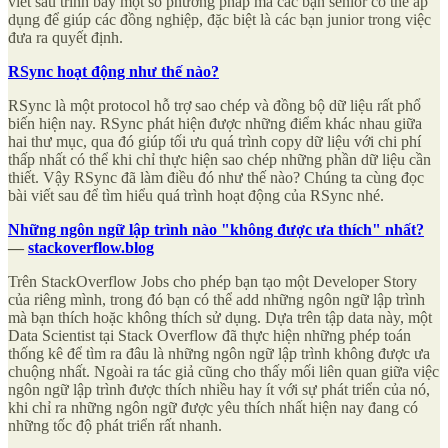
viết sau trình bày một số phương pháp mà các bạn senior có thể áp
dụng để giúp các đồng nghiệp, đặc biệt là các bạn junior trong việc
đưa ra quyết định.
RSync hoạt động như thế nào?
RSync là một protocol hỗ trợ sao chép và đồng bộ dữ liệu rất phổ
biến hiện nay. RSync phát hiện được những điểm khác nhau giữa
hai thư mục, qua đó giúp tối ưu quá trình copy dữ liệu với chi phí
thấp nhất có thể khi chỉ thực hiện sao chép những phần dữ liệu cần
thiết. Vậy RSync đã làm điều đó như thế nào? Chúng ta cùng đọc
bài viết sau để tìm hiểu quá trình hoạt động của RSync nhé.
Những ngôn ngữ lập trình nào "không được ưa thích" nhất?
—
stackoverflow.blog
Trên StackOverflow Jobs cho phép bạn tạo một Developer Story
của riêng mình, trong đó bạn có thể add những ngôn ngữ lập trình
mà bạn thích hoặc không thích sử dụng. Dựa trên tập data này, một
Data Scientist tại Stack Overflow đã thực hiện những phép toán
thống kê để tìm ra đâu là những ngôn ngữ lập trình không được ưa
chuộng nhất. Ngoài ra tác giả cũng cho thấy mối liên quan giữa việc
ngôn ngữ lập trình được thích nhiều hay ít với sự phát triển của nó,
khi chỉ ra những ngôn ngữ được yêu thích nhất hiện nay đang có
những tốc độ phát triển rất nhanh.