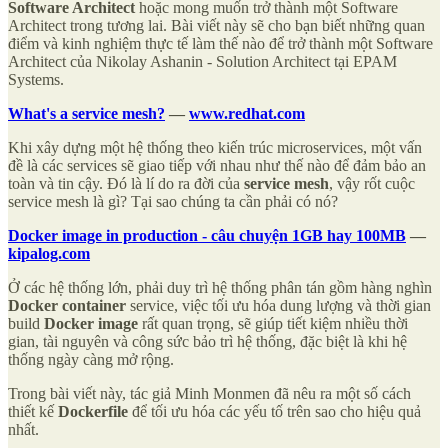
Software Architect
hoặc mong muốn trở thành một Software
Architect trong tương lai. Bài viết này sẽ cho bạn biết những quan
điểm và kinh nghiệm thực tế làm thế nào để trở thành một Software
Architect của Nikolay Ashanin - Solution Architect tại EPAM
Systems.
What's a service mesh?
—
www.redhat.com
Khi xây dựng một hệ thống theo kiến trúc microservices, một vấn
đề là các services sẽ giao tiếp với nhau như thế nào để đảm bảo an
toàn và tin cậy. Đó là lí do ra đời của
service mesh
, vậy rốt cuộc
service mesh là gì? Tại sao chúng ta cần phải có nó?
Docker image in production - câu chuyện 1GB hay 100MB
—
kipalog.com
Ở các hệ thống lớn, phải duy trì hệ thống phân tán gồm hàng nghìn
Docker container
service, việc tối ưu hóa dung lượng và thời gian
build
Docker image
rất quan trọng, sẽ giúp tiết kiệm nhiều thời
gian, tài nguyên và công sức bảo trì hệ thống, đặc biệt là khi hệ
thống ngày càng mở rộng.
Trong bài viết này, tác giả Minh Monmen đã nêu ra một số cách
thiết kế
Dockerfile
để tối ưu hóa các yếu tố trên sao cho hiệu quả
nhất.