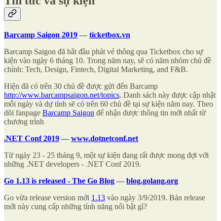
Tin tức và sự kiện
Barcamp Saigon 2019
—
ticketbox.vn
Barcamp Saigon đã bắt đầu phát vé thông qua Ticketbox cho sự
kiện vào ngày 6 tháng 10. Trong năm nay, sẽ có năm nhóm chủ đề
chính: Tech, Design, Fintech, Digital Marketing, and F&B.
Hiện đã có trên 30 chủ đề được gửi đến Barcamp
http://www.barcampsaigon.net/topics
. Danh sách này được cập nhật
mỗi ngày và dự tính sẽ có trên 60 chủ đề tại sự kiện năm nay. Theo
dõi fanpage
Barcamp Saigon
để nhận được thông tin mới nhất từ
chương trình
.NET Conf 2019
—
www.dotnetconf.net
Từ ngày 23 - 25 tháng 9, một sự kiện đang rất được mong đợi với
những .NET developers - .NET Conf 2019.
Go 1.13 is released - The Go Blog
—
blog.golang.org
Go vừa release version mới
1.13
vào ngày 3/9/2019. Bản release
mới này cung cấp những tính năng nổi bật gì?