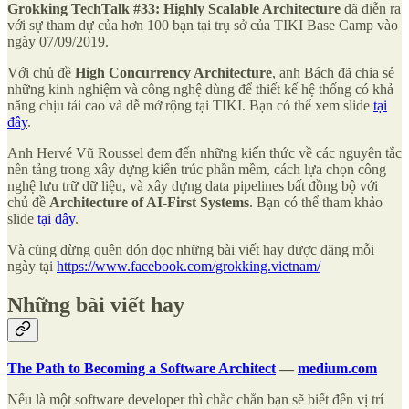
Grokking TechTalk #33: Highly Scalable Architecture
đã diễn ra
với sự tham dự của hơn 100 bạn tại trụ sở của TIKI Base Camp vào
ngày 07/09/2019.
Với chủ đề
High Concurrency Architecture
, anh Bách đã chia sẻ
những kinh nghiệm và công nghệ dùng để thiết kế hệ thống có khả
năng chịu tải cao và dễ mở rộng tại TIKI. Bạn có thể xem slide
tại
đây
.
Anh Hervé Vũ Roussel đem đến những kiến thức về các nguyên tắc
nền tảng trong xây dựng kiến trúc phần mềm, cách lựa chọn công
nghệ lưu trữ dữ liệu, và xây dựng data pipelines bất đồng bộ với
chủ đề
Architecture of AI-First Systems
. Bạn có thể tham khảo
slide
tại đây
.
Và cũng đừng quên đón đọc những bài viết hay được đăng mỗi
ngày tại
https://www.facebook.com/grokking.vietnam/
Những bài viết hay
The Path to Becoming a Software Architect
—
medium.com
Nếu là một software developer thì chắc chắn bạn sẽ biết đến vị trí