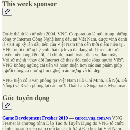
This week sponsor
Được thành lập từ năm 2004, VNG Corporation là một trong những
công ty Internet Công Nghệ hàng đầu tại Việt Nam, được vinh danh
là start-up kỳ lân đầu tiên của Việt Nam tính đến thời điểm hiện tại.
VNG nuôi dưỡng hệ sinh thái dịch vụ đa dạng như trò chơi trực
tuyến, nền tảng kết nối, tài chính, thanh toán, dịch vụ đám mây…
Với sứ mệnh “thay đổi Internet để thay đổi cuộc sống người Việt”,
VNG không ngừng cải tiến và hoàn thiện hơn các sản phẩm giúp
người dùng có những trải nghiệm ấn tượng và tốt đẹp.
VNG hiện có 3 văn phòng tại Việt Nam (Hồ Chí Minh, Hà Nội, Đà
Nẵng) và 3 văn phòng tại các nước Thái Lan, Singapore, Myanmar.
Góc tuyển dụng
Game Development Fresher 2019
—
career.vng.com.vn
VNG
Fresher là chương trình Ðào Tạo & Tuyển Dụng do VNG tổ chức
dành cho sinh viên năm cuối tại các trường Ðại học tại Việt Nam