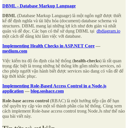
DBML - Database Markup Language
DBML
(Database Markup Language) là một ngôn ngữ được thiết
kế để định nghĩa và tài liệu hóa (document) database schema và
structures. DBML mang lại những lợi ích như đơn giản và nhất
quán và dễ đọc. Các bạn có thể sử dụng DBML tại
dbdiagram.io
một cách dễ dàng khi làm việc với database.
Implementing Health Checks in ASP.NET Core
—
medium.com
Việc kiểm tra độ ổn định của hệ thống (
health-checks
) là rất quan
trọng đặc biệt là trong những hệ thống lớn gồm nhiều services, nó
cho phép người vận hành biết được services nào đang có vấn đề để
kịp thời khắc phục.
Implementing Role-Based Access Control in a Node.js
application
—
blog.soshace.com
Role-base access control
(RBAC) là một hướng tiếp cận để hạn
chế quyền try cập vào một số thành phần của hệ thống. Cùng xem
cách implement Role-base access control trong Node.Js như thế nào
qua bài viết này.