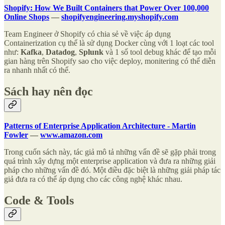
Shopify: How We Built Containers that Power Over 100,000
Online Shops
—
shopifyengineering.myshopify.com
Team Engineer ở Shopify có chia sẻ về việc áp dụng
Containerization cụ thể là sử dụng Docker cùng với 1 loạt các tool
như:
Kafka
,
Datadog
,
Splunk
và 1 số tool debug khác để tạo mỗi
gian hàng trên Shopify sao cho việc deploy, monitering có thể diễn
ra nhanh nhất có thể.
Sách hay nên đọc
Patterns of Enterprise Application Architecture - Martin
Fowler
—
www.amazon.com
Trong cuốn sách này, tác giả mô tả những vấn đề sẽ gặp phải trong
quá trình xây dựng một enterprise application và đưa ra những giải
pháp cho những vấn đề đó. Một điều đặc biệt là những giải pháp tác
giả đưa ra có thể áp dụng cho các công nghệ khác nhau.
Code & Tools