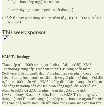
Lựa chọn công nghệ lưu trữ data
cách xây dựng data pipelines bất đồng bộ.
Chú ý: lần này workshop sẽ được trình bày HOÀN TOÀN BẰNG
TIẾNG ANH.
This week sponsor
KMS Technology
Thành lập năm 2009 với trụ sở chính tại Atlanta (US), KMS
Technology cung cấp 3 dịch vụ chính: Gia công phần mềm
(Software Outsourcing), đầu tư & phát triển sản phẩm công nghệ
(Tech-Startup incubator), tư vấn dịch vụ giải pháp kỹ thuật. Với đội
ngũ hơn 1000 nhân viên, KMS hướng đến khách hàng toàn cầu, từ
các công ty startup đến các tập đoàn công nghệ lớn. Một số sản
phẩm từ KMS đã được tín nhiệm trên thị trường thế giới:
QASymphony, Katalon Studio, Kobiton. KMS Technology xây
dựng một nơi làm việc năng động sáng tạo, chọn con người làm nền
tảng văn hoá, nhiều năm liên tiếp nằm trong danh sách các nơi làm