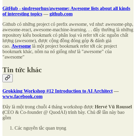
GitHub - sindresorhus/awesome: Awesome lists about all kinds
of interesting topics
—
github.com
Github có những project có prefix awesome, vd như: awesome-php,
awesome-react, awesome-machine-learning. . . đây thường là những
repository kiểu bookmark có phân loại và refer tới các nguồn chất
lượng (awesome), được cộng đồng đóng góp & đánh giá
cao.
Awesome
là một project bookmark refer tới các project
bookmark khác, nôm na nó giống như là "awesome" của
"awesome"
Tin tức khác
Grokking Workshop #12 Introduction to AI Architect
—
www.facebook.com
Đây là một trong chuỗi 4 tháng workshop được
Hervé Vũ Roussel
(
CEO & Co-founder @ QuodAI) trình bày. Chủ đề lần này bao
gồm
Các nguyên tắc quan trọng