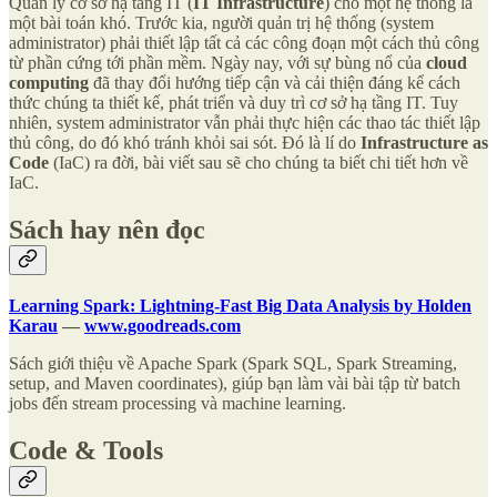
Quản lý cơ sở hạ tầng IT (
IT Infrastructure
) cho một hệ thống là
một bài toán khó. Trước kia, người quản trị hệ thống (system
administrator) phải thiết lập tất cả các công đoạn một cách thủ công
từ phần cứng tới phần mềm. Ngày nay, với sự bùng nổ của
cloud
computing
đã thay đổi hướng tiếp cận và cải thiện đáng kể cách
thức chúng ta thiết kế, phát triển và duy trì cơ sở hạ tầng IT. Tuy
nhiên, system administrator vẫn phải thực hiện các thao tác thiết lập
thủ công, do đó khó tránh khỏi sai sót. Đó là lí do
Infrastructure as
Code
(IaC) ra đời, bài viết sau sẽ cho chúng ta biết chi tiết hơn về
IaC.
Sách hay nên đọc
Learning Spark: Lightning-Fast Big Data Analysis by Holden
Karau
—
www.goodreads.com
Sách giới thiệu về Apache Spark (Spark SQL, Spark Streaming,
setup, and Maven coordinates), giúp bạn làm vài bài tập từ batch
jobs đến stream processing và machine learning.
Code & Tools