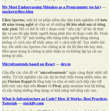
My Most Embarrassing Mistakes as a Programmer (so far)
—
stackoverflow.blog
Ellen Spertus
, một kỹ sư phần mềm dày dặn kinh nghiệm với
hơn
40 năm trong nghề
sẽ chia sẻ về những
lỗi lớn nhất mà cô từng
mắc phải
. Đó có thể là viết 1 đoạn code "siêu cấp" từ lúc đi thực
tập và sau đó gặp được người đang phải duy trì đoạn code đó. Hoặc
thiết kế API "tệ" ảnh hưởng đến hàng triệu người dùng nhưng
không có cách nào để khắc phục nó 1 cách triệt để. Tuy nhiên bài
học lớn nhất của Spertus cho chúng ta là: dù lỗi lầm lớn hay nhỏ,
điều quan trọng là chúng ta phải nhận ra và không lặp lại cái sai
tương tự nữa.
Microfrontends based on React
—
dev.to
Gần đây các chủ đề về "
microfrontends
" ngày càng được nhắc tới
nhiều. Từ trải nghiệm của các dự án thực hiện trong nhiều năm, tác
giả
Florian Rappl
đã tổng hợp và chia sẻ một cách tiếp cận với
kiến trúc này dựa trên
React
và
Piral
, giúp modular hoá hệ thống
và xây dựng những ứng dụng có khả năng mở rộng cực cao.
What Is Infrastructure as Code? How It Works, Best Practices,
Tutorials
—
stackify.com