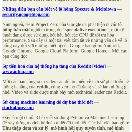
Những điều bạn cần biết về lỗ hổng Spectre & Meltdown
—
security.googleblog.com
Năm ngoái, team Project Zero của Google đã phát hiện ra các
lỗ
hổng bảo mật
nghiêm trọng do "
speculative execution
", một kỹ
thuật đang được sử dụng bởi hầu hết các CPU để tối ưu hóa
performance. Sau đây là một bài viết tóm tắt về những vấn đề về lỗ
hổng này đối với những thiết bị của Google bao gồm: Android,
Google Chrome, Google Cloud Platform, Google Home... Mời các
bạn cùng đọc.
Sự tiến hoá của hệ thống hạ tầng của Reddit [video]
—
www.infoq.com
Mời các bạn cùng xem video sau để tìm hiểu về lịch sử phát triển hệ
thống hạ tầng của
reddit
, cùng xem họ đã đang và sẽ làm những gì
nhé. Video và slide được trình bày mởi technical leader của Reddit.
Sử dụng machine learning để dự báo thời tiết
—
stackabuse.com
Đây là một chuỗi 3 bài viết sử dụng Python và Machine Learning
để xây dựng model dự đoán nhiệt độ thời tiết. Các bài viết bao gồm:
Thu thập data và xử lý
,
mô hình hồi quy tuyến tính, mô hình