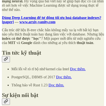
mạng neural.
Hy vọng qua bài viết này sẽ giúp bạn đọc có cái nhìn
rõ nét hơn về việc Machine Learning được sử dụng trong thực tế
như thế nào.
Dùng Deep Learning để tự động tối ưu hoá database indexes?
[paper]
—
www.arxiv-vanity.com
Cấu trúc dữ liệu B-tree chắc hẳn không mấy xa lạ với bất kỳ bạn
nào yêu thích thuật toán hay đang làm việc với database. Nhưng liệu
index có thể được "học"
? Một paper mới đến từ một nghiên cứu
của
MIT
và
Google
dành cho những ai yêu thích
thuật toán
.
Tin tức kỹ thuật
Mỗi lỗi về rò rĩ bộ nhớ kernel của Intel
Đọc thêm.
PostgreSQL, DBMS of 2017
Đọc thêm.
Thông báo về Rust 1.23
Đọc thêm.
Sự kiện nổi bật