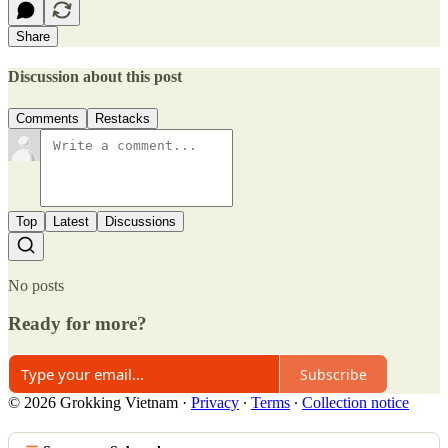
Share
Discussion about this post
Comments
Restacks
Top
Latest
Discussions
No posts
Ready for more?
Subscribe
© 2026 Grokking Vietnam
·
Privacy
∙
Terms
∙
Collection notice