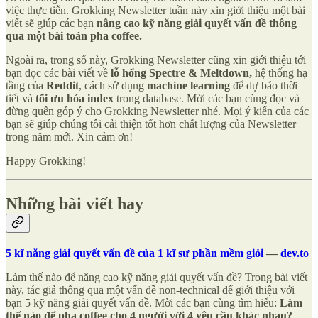
việc thực tiễn. Grokking Newsletter tuần này xin giới thiệu một bài
viết sẽ giúp các bạn
nâng cao kỹ năng giải quyết vấn đề thông
qua một bài toán pha coffee.
Ngoài ra, trong số này, Grokking Newsletter cũng xin giới thiệu tới
bạn đọc các bài viết về
lỗ hổng Spectre & Meltdown,
hệ thống hạ
tầng của
Reddit
, cách sử dụng
machine learning
để dự báo thời
tiết và
tối ưu hóa index
trong database. Mời các bạn cùng đọc và
đừng quên góp ý cho Grokking Newsletter nhé. Mọi ý kiến của các
bạn sẽ giúp chúng tôi cải thiện tốt hơn chất lượng của Newsletter
trong năm mới. Xin cảm ơn!
Happy Grokking!
Những bài viết hay
5 kĩ năng giải quyết vấn đề của 1 kĩ sư phần mềm giỏi
—
dev.to
Làm thế nào để năng cao kỹ năng giải quyết vấn đề? Trong bài viết
này, tác giả thông qua một vấn đề non-technical để giới thiệu với
bạn 5 kỹ năng giải quyết vấn đề. Mời các bạn cùng tìm hiểu:
Làm
thế nào để pha coffee cho 4 người với 4 yêu cầu khác nhau?