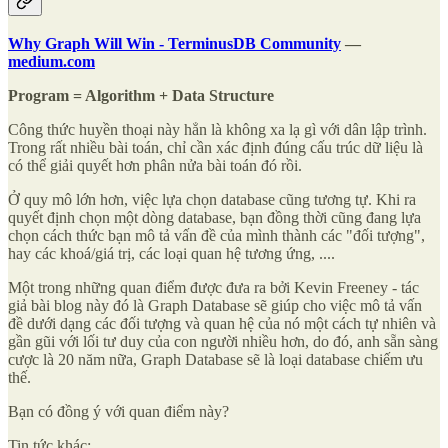
Why Graph Will Win - TerminusDB Community
—
medium.com
Program = Algorithm + Data Structure
Công thức huyền thoại này hẳn là không xa lạ gì với dân lập trình.
Trong rất nhiều bài toán, chỉ cần xác định đúng cấu trúc dữ liệu là
có thể giải quyết hơn phân nửa bài toán đó rồi.
Ở quy mô lớn hơn, việc lựa chọn database cũng tương tự. Khi ra
quyết định chọn một dòng database, bạn đồng thời cũng đang lựa
chọn cách thức bạn mô tả vấn đề của mình thành các "đối tượng",
hay các khoá/giá trị, các loại quan hệ tương ứng, ....
Một trong những quan điểm được đưa ra bởi Kevin Freeney - tác
giả bài blog này đó là Graph Database sẽ giúp cho việc mô tả vấn
đề dưới dạng các đối tượng và quan hệ của nó một cách tự nhiên và
gần gũi với lối tư duy của con người nhiều hơn, do đó, anh sẵn sàng
cược là 20 năm nữa, Graph Database sẽ là loại database chiếm ưu
thế.
Bạn có đồng ý với quan điểm này?
Tin tức khác: