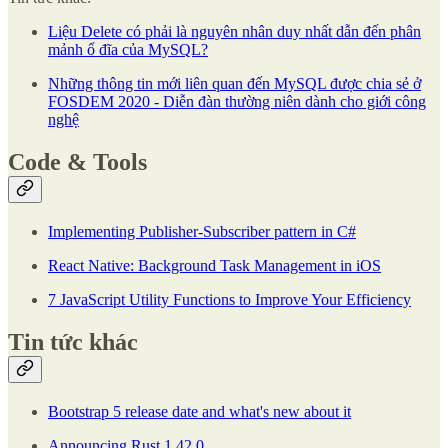
Liệu Delete có phải là nguyên nhân duy nhất dẫn đến phân
mảnh ổ đĩa của MySQL?
Những thông tin mới liên quan đến MySQL được chia sẻ ở
FOSDEM 2020 - Diễn đàn thường niên dành cho giới công
nghệ
Code & Tools
Implementing Publisher-Subscriber pattern in C#
React Native: Background Task Management in iOS
7 JavaScript Utility Functions to Improve Your Efficiency
Tin tức khác
Bootstrap 5 release date and what's new about it
Announcing Rust 1.42.0