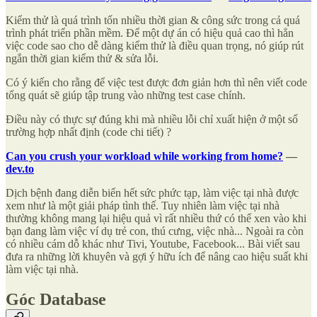
Kiểm thử là quá trình tốn nhiều thời gian & công sức trong cả quá
trình phát triển phần mềm. Để một dự án có hiệu quả cao thì hẳn
việc code sao cho dễ dàng kiểm thử là điều quan trọng, nó giúp rút
ngắn thời gian kiểm thử & sửa lỗi.
Có ý kiến cho rằng để việc test được đơn giản hơn thì nên viết code
tổng quát sẽ giúp tập trung vào những test case chính.
Điều này có thực sự đúng khi mà nhiều lỗi chỉ xuất hiện ở một số
trường hợp nhất định (code chi tiết) ?
Can you crush your workload while working from home?
—
dev.to
Dịch bệnh đang diễn biến hết sức phức tạp, làm việc tại nhà được
xem như là một giải pháp tình thế. Tuy nhiên làm việc tại nhà
thường không mang lại hiệu quả vì rất nhiều thứ có thể xen vào khi
bạn đang làm việc ví dụ trẻ con, thú cưng, việc nhà... Ngoài ra còn
có nhiều cám dỗ khác như Tivi, Youtube, Facebook... Bài viết sau
đưa ra những lời khuyên và gợi ý hữu ích để nâng cao hiệu suất khi
làm việc tại nhà.
Góc Database