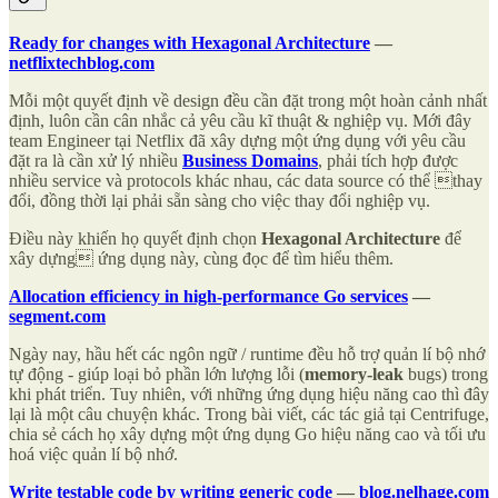
Ready for changes with Hexagonal Architecture
—
netflixtechblog.com
Mỗi một quyết định về design đều cần đặt trong một hoàn cảnh nhất
định, luôn cần cân nhắc cả yêu cầu kĩ thuật & nghiệp vụ. Mới đây
team Engineer tại Netflix đã xây dựng một ứng dụng với yêu cầu
đặt ra là cần xử lý nhiều
Business Domains
, phải tích hợp được
nhiều service và protocols khác nhau, các data source có thể thay
đổi, đồng thời lại phải sẵn sàng cho việc thay đổi nghiệp vụ.
Điều này khiến họ quyết định chọn
Hexagonal Architecture
để
xây dựng ứng dụng này, cùng đọc để tìm hiểu thêm.
Allocation efficiency in high-performance Go services
—
segment.com
Ngày nay, hầu hết các ngôn ngữ / runtime đều hỗ trợ quản lí bộ nhớ
tự động - giúp loại bỏ phần lớn lượng lỗi (
memory-leak
bugs) trong
khi phát triển. Tuy nhiên, với những ứng dụng hiệu năng cao thì đây
lại là một câu chuyện khác. Trong bài viết, các tác giả tại Centrifuge,
chia sẻ cách họ xây dựng một ứng dụng Go hiệu năng cao và tối ưu
hoá việc quản lí bộ nhớ.
Write testable code by writing generic code
—
blog.nelhage.com