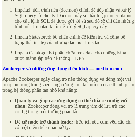
Impalad: tiến trình nền (daemon) chính để tiếp nhận và xử lý
SQL query từ clients. Daemon này sẽ thành lập query planner
cho câu lệnh SQL đã được gửi tới và sau đó sẽ chỉ dẫn những
trình nền Impalad khác để xử lý SQL query này
Impala Statestored: bộ phận chính để kiểm tra và công bố
trạng thái (state) của những daemon Impalad
Impala Catalogd: bộ phận chứa metadata cho những bảng
được thành lập trên hệ thống HDFS
Zookeeper và những ứng dụng điển hình
—
medium.com
Apache Zookeeper ngày càng trở nên thông dụng và đóng một vai
trò quan trọng trong việc tăng cường tính kết nối của các thành phần
trong hệ thống phân tán nhờ khả năng:
Quản lý và giúp các ứng dụng có thể chia sẻ config với
nhau
: Zookeeper đóng vai trò là trung tâm để lưu trữ các
config trong môi trường phân tán.
Đề cử node trở thành leader
: hữu ích nếu cụm yêu cầu chỉ
có một điểm tiếp nhận xử lý.