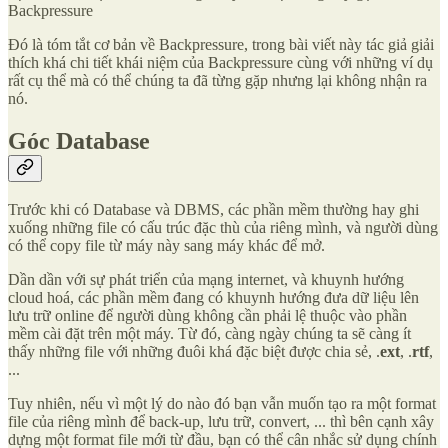
Backpressure
Đó là tóm tắt cơ bản về Backpressure, trong bài viết này tác giả giải
thích khá chi tiết khái niệm của Backpressure cùng với những ví dụ
rất cụ thể mà có thể chúng ta đã từng gặp nhưng lại không nhận ra
nó.
Góc Database
Trước khi có Database và DBMS, các phần mềm thường hay ghi
xuống những file có cấu trúc đặc thù của riêng mình, và người dùng
có thể copy file từ máy này sang máy khác để mở.
Dần dần với sự phát triển của mạng internet, và khuynh hướng
cloud hoá, các phần mềm đang có khuynh hướng đưa dữ liệu lên
lưu trữ online để người dùng không cần phải lệ thuộc vào phần
mềm cài đặt trên một máy. Từ đó, càng ngày chúng ta sẽ càng ít
thấy những file với những đuôi khá đặc biệt được chia sẻ, .
ext
, .
rtf
,
...
Tuy nhiên, nếu vì một lý do nào đó bạn vẫn muốn tạo ra một format
file của riêng mình để back-up, lưu trữ, convert, ... thì bên cạnh xây
dựng một format file mới từ đầu, bạn có thể cân nhắc sử dụng chính