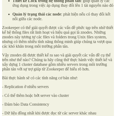
Thiết kế Lock trong hệ thống phân tán
: giúp quản lý các
ứng dụng trong việc áp dụng thay đổi lên 1 tài nguyên nào đó
Quản lý trạng thái các node
: phát hiện nếu có thay đổi kết
nối giữa các node.
Zookeeper có thể giải quyết được các vấn đề phức tạp trên nhờ thiết
kế hệ thống files rất linh hoạt và hiệu quả gọi là znodes. Những
znodes này tương tự các files và folders trong Unix files system,
nhưng có thêm nhiều tính năng thông minh giúp chúng ta vượt qua
các khó khăn trong môi trường phân tán.
Vậy znodes đã được thiết kế ra sao và giải quyết các vấn đề cụ thể
trên như thế nào? Chúng ta hãy cũng thử thực hành việc thiết kế và
xây dựng 1 cluster database gồm nhiều servers trong môi trường
phân tán với sự trợ giúp từ Zookeeper để hiểu rõ hơn.
Bài thực hành sẽ có các tính năng cơ bản như:
- Replication ở nhiều servers
- Có thể thêm hoặc bớt server vào cluster
- Đảm bảo Data Consistency
- Dữ liệu đồng nhất khi được đọc từ các server khác nhau