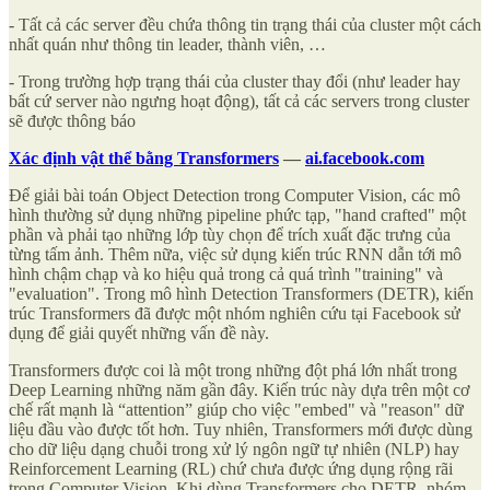
- Tất cả các server đều chứa thông tin trạng thái của cluster một cách
nhất quán như thông tin leader, thành viên, …
- Trong trường hợp trạng thái của cluster thay đổi (như leader hay
bất cứ server nào ngưng hoạt động), tất cả các servers trong cluster
sẽ được thông báo
Xác định vật thể bằng Transformers
—
ai.facebook.com
Để giải bài toán Object Detection trong Computer Vision, các mô
hình thường sử dụng những pipeline phức tạp, "hand crafted" một
phần và phải tạo những lớp tùy chọn để trích xuất đặc trưng của
từng tấm ảnh. Thêm nữa, việc sử dụng kiến trúc RNN dẫn tới mô
hình chậm chạp và ko hiệu quả trong cả quá trình "training" và
"evaluation". Trong mô hình Detection Transformers (DETR), kiến
trúc Transformers đã được một nhóm nghiên cứu tại Facebook sử
dụng để giải quyết những vấn đề này.
Transformers được coi là một trong những đột phá lớn nhất trong
Deep Learning những năm gần đây. Kiến trúc này dựa trên một cơ
chế rất mạnh là “attention” giúp cho việc "embed" và "reason" dữ
liệu đầu vào được tốt hơn. Tuy nhiên, Transformers mới được dùng
cho dữ liệu dạng chuỗi trong xử lý ngôn ngữ tự nhiên (NLP) hay
Reinforcement Learning (RL) chứ chưa được ứng dụng rộng rãi
trong Computer Vision. Khi dùng Transformers cho DETR, nhóm