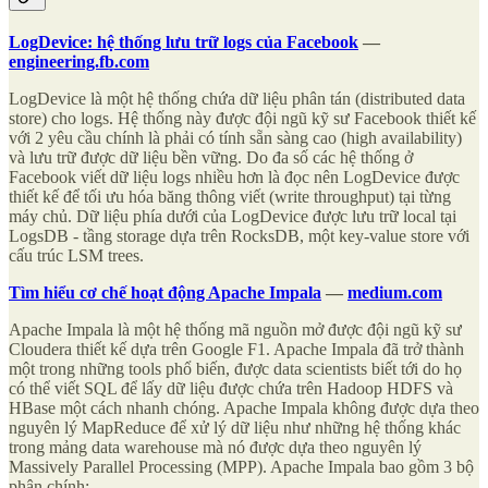
LogDevice: hệ thống lưu trữ logs của Facebook
—
engineering.fb.com
LogDevice là một hệ thống chứa dữ liệu phân tán (distributed data
store) cho logs. Hệ thống này được đội ngũ kỹ sư Facebook thiết kế
với 2 yêu cầu chính là phải có tính sẵn sàng cao (high availability)
và lưu trữ được dữ liệu bền vững. Do đa số các hệ thống ở
Facebook viết dữ liệu logs nhiều hơn là đọc nên LogDevice được
thiết kế để tối ưu hóa băng thông viết (write throughput) tại từng
máy chủ. Dữ liệu phía dưới của LogDevice được lưu trữ local tại
LogsDB - tầng storage dựa trên RocksDB, một key-value store với
cấu trúc LSM trees.
Tìm hiểu cơ chế hoạt động Apache Impala
—
medium.com
Apache Impala là một hệ thống mã nguồn mở được đội ngũ kỹ sư
Cloudera thiết kế dựa trên Google F1. Apache Impala đã trở thành
một trong những tools phổ biến, được data scientists biết tới do họ
có thể viết SQL để lấy dữ liệu được chứa trên Hadoop HDFS và
HBase một cách nhanh chóng. Apache Impala không được dựa theo
nguyên lý MapReduce để xử lý dữ liệu như những hệ thống khác
trong mảng data warehouse mà nó được dựa theo nguyên lý
Massively Parallel Processing (MPP). Apache Impala bao gồm 3 bộ
phận chính: