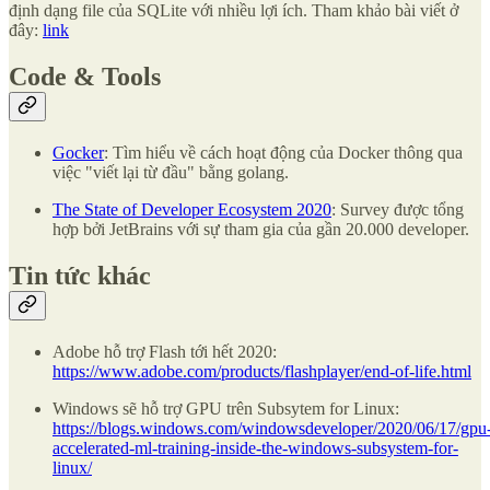
định dạng file của SQLite với nhiều lợi ích. Tham khảo bài viết ở
đây:
link
Code & Tools
Gocker
: Tìm hiểu về cách hoạt động của Docker thông qua
việc "viết lại từ đầu" bằng golang.
The State of Developer Ecosystem 2020
: Survey được tổng
hợp bởi JetBrains với sự tham gia của gần 20.000 developer.
Tin tức khác
Adobe hỗ trợ Flash tới hết 2020:
https://www.adobe.com/products/flashplayer/end-of-life.html
Windows sẽ hỗ trợ GPU trên Subsytem for Linux:
https://blogs.windows.com/windowsdeveloper/2020/06/17/gpu
accelerated-ml-training-inside-the-windows-subsystem-for-
linux/