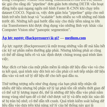
tác giả cho rằng dù "pipeline" đơn giản hơn nhưng DETR vẫn hoạt
động hiệu quả ngang ngửa mô hình Faster R-CNN khi chạy trên
dataset COCO. Ngoài ra, việc đơn giản hóa "pipeline" giúp cho mô
hình trở nên linh hoạt và "scalable" hơn nhiều so với những mô hình
trước đó. Những kết quả bước đầu này cho thấy tiềm năng to lớn
của Transformers khi được ứng dụng vào những lĩnh vực khác của
Computer Vision như "panoptic segmention".
Áp lực ngược (Backpressure) là gì?
—
medium.com
Áp lực ngược (Backpressure) là một trong những vấn đề mà hầu hết
các kỹ sư phần mềm thường gặp phải. Nhưng không phải ai cũng
có thể dễ dàng hiểu rõ và xác định được chúng trong quá trình làm
việc.
Mục đích cơ bản của một phần mềm là nhận dữ liệu đầu vào và cho
ra kết quả, quá trình này đòi hỏi nó cần phải có nơi tiếp nhận dữ liệu
đầu vào và nơi xử lý dữ liệu để cho kết quả đầu ra.
Thử tưởng tượng nếu như ứng dụng của bạn phải tiếp nhận rất
nhiều dữ liệu nhưng bộ phận xử lý lại phải tốn rất nhiều thời gian để
có thể xử lý lượng input đó, thế là những dữ liệu đầu vào phải nằm
trong vùng nhớ tạm để có thể chờ được xử lý và đến một lúc nào đó
sẽ bị tràn bộ nhớ, có thể dẫn tới crash. Quá trình kiểm soát luồng dữ
liệu đầu vào dựa trên khả năng xử lý của hệ thống này gọi là