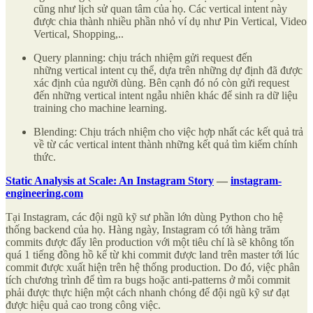
cũng như lịch sử quan tâm của họ. Các vertical intent này
được chia thành nhiều phần nhỏ ví dụ như Pin Vertical, Video
Vertical, Shopping,..
Query planning: chịu trách nhiệm gửi request đến
những vertical intent cụ thể, dựa trên những dự định đã được
xác định của người dùng. Bên cạnh đó nó còn gửi request
đến những vertical intent ngẫu nhiên khác để sinh ra dữ liệu
training cho machine learning.
Blending: Chịu trách nhiệm cho việc hợp nhất các kết quả trả
về từ các vertical intent thành những kết quả tìm kiếm chính
thức.
Static Analysis at Scale: An Instagram Story
—
instagram-
engineering.com
Tại Instagram, các đội ngũ kỹ sư phần lớn dùng Python cho hệ
thống backend của họ. Hàng ngày, Instagram có tới hàng trăm
commits được đẩy lên production với một tiêu chí là sẽ không tốn
quá 1 tiếng đồng hồ kể từ khi commit được land trên master tới lúc
commit được xuất hiện trên hệ thống production. Do đó, việc phân
tích chương trình để tìm ra bugs hoặc anti-patterns ở mỗi commit
phải được thực hiện một cách nhanh chóng để đội ngũ kỹ sư đạt
được hiệu quả cao trong công việc.