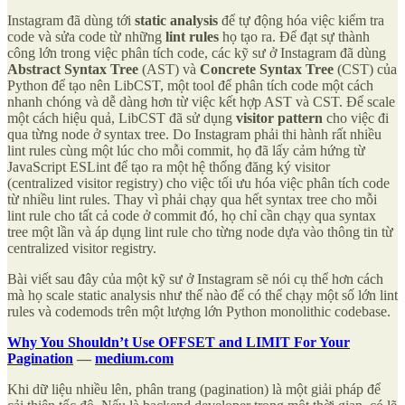
Instagram đã dùng tới
static analysis
để tự động hóa việc kiểm tra
code và sửa code từ những
lint rules
họ tạo ra. Để đạt sự thành
công lớn trong việc phân tích code, các kỹ sư ở Instagram đã dùng
Abstract Syntax Tree
(AST) và
Concrete Syntax Tree
(CST) của
Python để tạo nên LibCST, một tool để phân tích code một cách
nhanh chóng và dễ dàng hơn từ việc kết hợp AST và CST. Để scale
một cách hiệu quả, LibCST đã sử dụng
visitor pattern
cho việc đi
qua từng node ở syntax tree. Do Instagram phải thi hành rất nhiều
lint rules cùng một lúc cho mỗi commit, họ đã lấy cảm hứng từ
JavaScript ESLint để tạo ra một hệ thống đăng ký visitor
(centralized visitor registry) cho việc tối ưu hóa việc phân tích code
từ nhiều lint rules. Thay vì phải chạy qua hết syntax tree cho mỗi
lint rule cho tất cả code ở commit đó, họ chỉ cần chạy qua syntax
tree một lần và áp dụng lint rule cho từng node dựa vào thông tin từ
centralized visitor registry.
Bài viết sau đây của một kỹ sư ở Instagram sẽ nói cụ thể hơn cách
mà họ scale static analysis như thế nào để có thể chạy một số lớn lint
rules và codemods trên một lượng lớn Python monolithic codebase.
Why You Shouldn’t Use OFFSET and LIMIT For Your
Pagination
—
medium.com
Khi dữ liệu nhiều lên, phân trang (pagination) là một giải pháp để