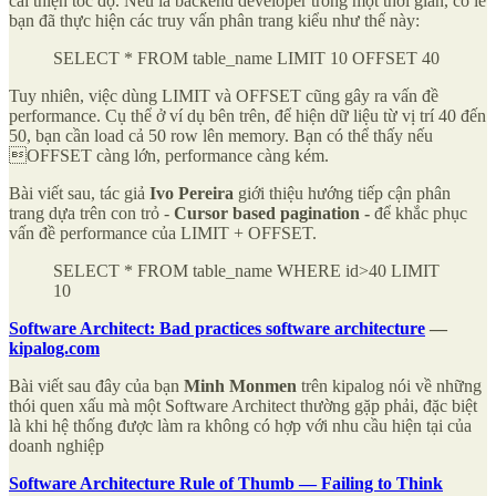
cải thiện tốc độ. Nếu là backend developer trong một thời gian, có lẽ
bạn đã thực hiện các truy vấn phân trang kiểu như thế này:
SELECT * FROM table_name LIMIT 10 OFFSET 40
Tuy nhiên, việc dùng LIMIT và OFFSET cũng gây ra vấn đề
performance. Cụ thể ở ví dụ bên trên, để hiện dữ liệu từ vị trí 40 đến
50, bạn cần load cả 50 row lên memory. Bạn có thể thấy nếu
OFFSET càng lớn, performance càng kém.
Bài viết sau, tác giả
Ivo Pereira
giới thiệu hướng tiếp cận phân
trang dựa trên con trỏ -
Cursor based pagination -
để khắc phục
vấn đề performance của LIMIT + OFFSET.
SELECT * FROM table_name WHERE id>40 LIMIT
10
Software Architect: Bad practices software architecture
—
kipalog.com
Bài viết sau đây của bạn
Minh Monmen
trên kipalog nói về những
thói quen xấu mà một Software Architect thường gặp phải, đặc biệt
là khi hệ thống được làm ra không có hợp với nhu cầu hiện tại của
doanh nghiệp
Software Architecture Rule of Thumb — Failing to Think