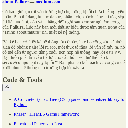
about Failure
—
medium.com
Có bao giờ bạn rơi vào trường hợp hệ thống bị lỗi chưa biết nguyên
nhân. Bạn thì đang hì hục debug, phân tích, khách hàng thì réo, sếp
thì liên tục hỏi, còn vài "thằng đệ" ngồi sau xem sự nghiêm trọng
của
Failure
. Lúc này bạn mới thật sự hiểu được tầm quan trọng của
"Think about failure" khi thiết kế hệ thống.
Bất kể bạn có thiết kế hệ thống tốt cỡ nào, hay bỏ công sức và thời
gian để phòng ngừa lỗi ra sao, một thực tế rằng lỗi vẫn sẽ xảy ra, nó
có thể đến từ người dùng cuối, tích hợp hệ thống, hay lỗi data v.v.
Bạn luôn phải tìm câu trả lời cho câu hỏi "sẽ như thế nào khi
service/component này bị lỗi?" Bạn phải có kế hoạch và công cụ để
khôi phục hệ thống cho trường hợp lỗi xảy ra.
Code & Tools
A Concrete Syntax Tree (CST) parser and serializer library for
Python
Phaser - HTML5 Game Framework
Functional Patterns in Java