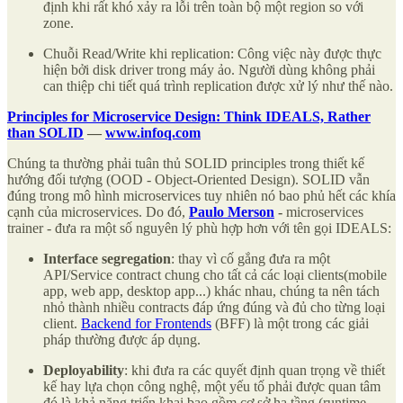
định khi rất khó xảy ra lỗi trên toàn bộ một region so với
zone.
Chuỗi Read/Write khi replication: Công việc này được thực
hiện bởi disk driver trong máy ảo. Người dùng không phải
can thiệp chi tiết quá trình replication được xử lý như thế nào.
Principles for Microservice Design: Think IDEALS, Rather
than SOLID
—
www.infoq.com
Chúng ta thường phải tuân thủ SOLID principles trong thiết kế
hướng đối tượng (OOD - Object-Oriented Design). SOLID vẫn
đúng trong mô hình microservices tuy nhiên nó bao phủ hết các khía
cạnh của microservices. Do đó,
Paulo Merson
-
microservices
trainer - đưa ra một số nguyên lý phù hợp hơn với tên gọi IDEALS:
Interface segregation
: thay vì cố gắng đưa ra một
API/Service contract chung cho tất cả các loại clients(mobile
app, web app, desktop app...) khác nhau, chúng ta nên tách
nhỏ thành nhiều contracts đáp ứng đúng và đủ cho từng loại
client.
Backend for Frontends
(BFF) là một trong các giải
pháp thường được áp dụng.
Deployability
: khi đưa ra các quyết định quan trọng về thiết
kế hay lựa chọn công nghệ, một yếu tố phải được quan tâm
đó là khả năng triển khai bao gồm cơ sở hạ tầng (runtime