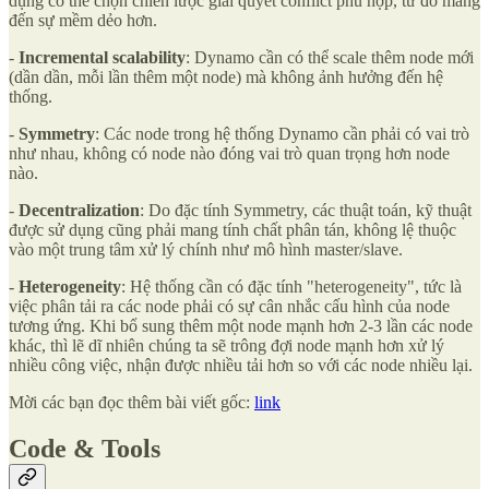
dụng có thể chọn chiến lược giải quyết conflict phù hợp, từ đó mang
đến sự mềm dẻo hơn.
-
Incremental scalability
: Dynamo cần có thể scale thêm node mới
(dần dần, mỗi lần thêm một node) mà không ảnh hưởng đến hệ
thống.
-
Symmetry
: Các node trong hệ thống Dynamo cần phải có vai trò
như nhau, không có node nào đóng vai trò quan trọng hơn node
nào.
-
Decentralization
: Do đặc tính Symmetry, các thuật toán, kỹ thuật
được sử dụng cũng phải mang tính chất phân tán, không lệ thuộc
vào một trung tâm xử lý chính như mô hình master/slave.
-
Heterogeneity
: Hệ thống cần có đặc tính "heterogeneity", tức là
việc phân tải ra các node phải có sự cân nhắc cấu hình của node
tương ứng. Khi bổ sung thêm một node mạnh hơn 2-3 lần các node
khác, thì lẽ dĩ nhiên chúng ta sẽ trông đợi node mạnh hơn xử lý
nhiều công việc, nhận được nhiều tải hơn so với các node nhiều lại.
Mời các bạn đọc thêm bài viết gốc:
link
Code & Tools