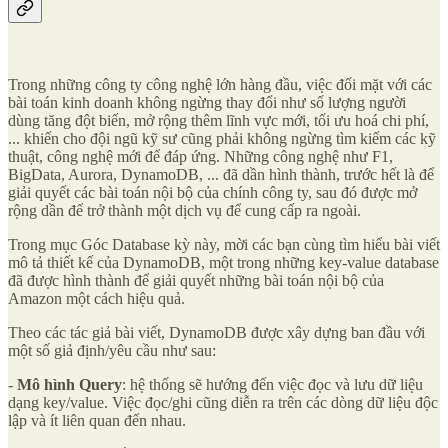
Trong những công ty công nghệ lớn hàng đầu, việc đối mặt với các
bài toán kinh doanh không ngừng thay đổi như số lượng người
dùng tăng đột biến, mở rộng thêm lĩnh vực mới, tối ưu hoá chi phí,
... khiến cho đội ngũ kỹ sư cũng phải không ngừng tìm kiếm các kỹ
thuật, công nghệ mới để đáp ứng. Những công nghệ như F1,
BigData, Aurora, DynamoDB, ... đã dần hình thành, trước hết là để
giải quyết các bài toán nội bộ của chính công ty, sau đó được mở
rộng dần để trở thành một dịch vụ để cung cấp ra ngoài.
Trong mục Góc Database kỳ này, mời các bạn cùng tìm hiểu bài viết
mô tả thiết kế của DynamoDB, một trong những key-value database
đã được hình thành để giải quyết những bài toán nội bộ của
Amazon một cách hiệu quả.
Theo các tác giả bài viết, DynamoDB được xây dựng ban đầu với
một số giả định/yêu cầu như sau:
-
Mô hình Query
: hệ thống sẽ hướng đến việc đọc và lưu dữ liệu
dạng key/value. Việc đọc/ghi cũng diễn ra trên các dòng dữ liệu độc
lập và ít liên quan đến nhau.