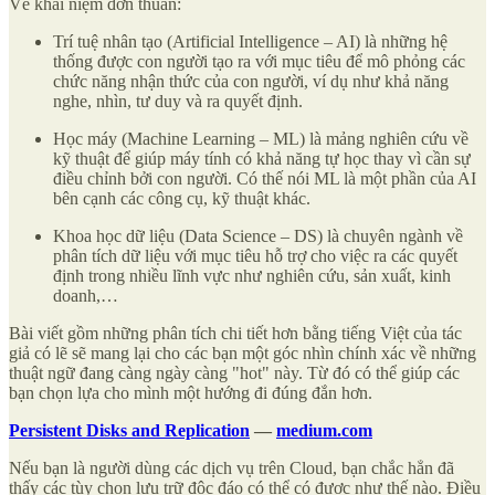
Về khái niệm đơn thuần:
Trí tuệ nhân tạo (Artificial Intelligence – AI) là những hệ
thống được con người tạo ra với mục tiêu để mô phỏng các
chức năng nhận thức của con người, ví dụ như khả năng
nghe, nhìn, tư duy và ra quyết định.
Học máy (Machine Learning – ML) là mảng nghiên cứu về
kỹ thuật để giúp máy tính có khả năng tự học thay vì cần sự
điều chỉnh bởi con người. Có thế nói ML là một phần của AI
bên cạnh các công cụ, kỹ thuật khác.
Khoa học dữ liệu (Data Science – DS) là chuyên ngành về
phân tích dữ liệu với mục tiêu hỗ trợ cho việc ra các quyết
định trong nhiều lĩnh vực như nghiên cứu, sản xuất, kinh
doanh,…
Bài viết gồm những phân tích chi tiết hơn bằng tiếng Việt của tác
giả có lẽ sẽ mang lại cho các bạn một góc nhìn chính xác về những
thuật ngữ đang càng ngày càng "hot" này. Từ đó có thể giúp các
bạn chọn lựa cho mình một hướng đi đúng đắn hơn.
Persistent Disks and Replication
—
medium.com
Nếu bạn là người dùng các dịch vụ trên Cloud, bạn chắc hẳn đã
thấy các tùy chọn lưu trữ độc đáo có thể có được như thế nào. Điều