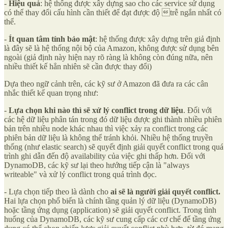
-
Hiệu quả
: hệ thống được xây dựng sao cho các service sử dụng
có thể thay đổi cấu hình cần thiết để đạt được độ trễ ngắn nhất có
thể.
-
Ít quan tâm tính bảo mật
: hệ thống được xây dựng trên giả định
là đây sẽ là hệ thống nội bộ của Amazon, không được sử dụng bên
ngoài (giả định này hiện nay rõ ràng là không còn đúng nữa, nên
nhiều thiết kế hẳn nhiên sẽ cần được thay đổi)
Dựa theo ngữ cảnh trên, các kỹ sư ở Amazon đã đưa ra các cân
nhắc thiết kế quan trọng như:
-
Lựa chọn khi nào thì sẽ xử lý conflict trong dữ liệu
. Đối với
các hệ dữ liệu phân tán trong đó dữ liệu được ghi thành nhiều phiên
bản trên nhiều node khác nhau thì việc xảy ra conflict trong các
phiên bản dữ liệu là không thể tránh khỏi. Nhiều hệ thống truyền
thống (như elastic search) sẽ quyết định giải quyết conflict trong quá
trình ghi dẫn đến độ availability của việc ghi thấp hơn. Đối với
DynamoDB, các kỹ sư lại theo hướng tiếp cận là "always
writeable" và xử lý conflict trong quá trình đọc.
- Lựa chọn tiếp theo là dành cho
ai sẽ là người giải quyết conflict.
Hai lựa chọn phổ biến là chính tầng quản lý dữ liệu (DynamoDB)
hoặc tầng ứng dụng (application) sẽ giải quyết conflict. Trong tình
huống của DynamoDB, các kỹ sư cung cấp các cơ chế để tầng ứng