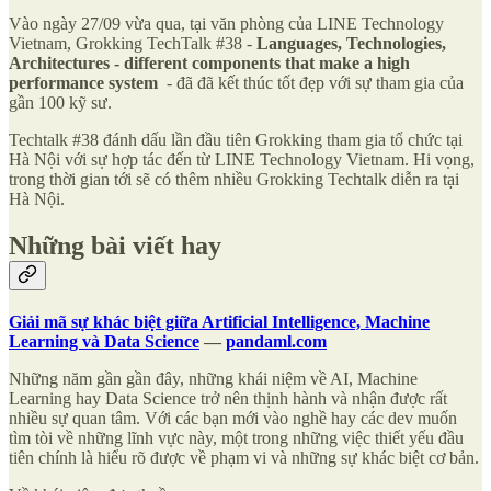
Vào ngày 27/09 vừa qua, tại văn phòng của LINE Technology
Vietnam, Grokking TechTalk #38 -
Languages, Technologies,
Architectures - different components that make a high
performance system
- đã đã kết thúc tốt đẹp với sự tham gia của
gần 100 kỹ sư.
Techtalk #38 đánh dấu lần đầu tiên Grokking tham gia tổ chức tại
Hà Nội với sự hợp tác đến từ LINE Technology Vietnam. Hi vọng,
trong thời gian tới sẽ có thêm nhiều Grokking Techtalk diễn ra tại
Hà Nội.
Những bài viết hay
Giải mã sự khác biệt giữa Artificial Intelligence, Machine
Learning và Data Science
—
pandaml.com
Những năm gần gần đây, những khái niệm về AI, Machine
Learning hay Data Science trở nên thịnh hành và nhận được rất
nhiều sự quan tâm. Với các bạn mới vào nghề hay các dev muốn
tìm tòi về những lĩnh vực này, một trong những việc thiết yếu đầu
tiên chính là hiểu rõ được về phạm vi và những sự khác biệt cơ bản.