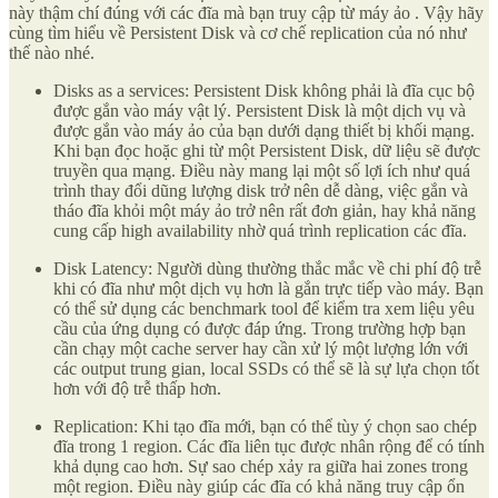
này thậm chí đúng với các đĩa mà bạn truy cập từ máy ảo . Vậy hãy
cùng tìm hiểu về Persistent Disk và cơ chế replication của nó như
thế nào nhé.
Disks as a services: Persistent Disk không phải là đĩa cục bộ
được gắn vào máy vật lý. Persistent Disk là một dịch vụ và
được gắn vào máy ảo của bạn dưới dạng thiết bị khối mạng.
Khi bạn đọc hoặc ghi từ một Persistent Disk, dữ liệu sẽ được
truyền qua mạng. Điều này mang lại một số lợi ích như quá
trình thay đổi dũng lượng disk trở nên dễ dàng, việc gắn và
tháo đĩa khỏi một máy ảo trở nên rất đơn giản, hay khả năng
cung cấp high availability nhờ quá trình replication các đĩa.
Disk Latency: Người dùng thường thắc mắc về chi phí độ trễ
khi có đĩa như một dịch vụ hơn là gắn trực tiếp vào máy. Bạn
có thể sử dụng các benchmark tool để kiểm tra xem liệu yêu
cầu của ứng dụng có được đáp ứng. Trong trường hợp bạn
cần chạy một cache server hay cần xử lý một lượng lớn với
các output trung gian, local SSDs có thể sẽ là sự lựa chọn tốt
hơn với độ trễ thấp hơn.
Replication: Khi tạo đĩa mới, bạn có thể tùy ý chọn sao chép
đĩa trong 1 region. Các đĩa liên tục được nhân rộng để có tính
khả dụng cao hơn. Sự sao chép xảy ra giữa hai zones trong
một region. Điều này giúp các đĩa có khả năng truy cập ổn