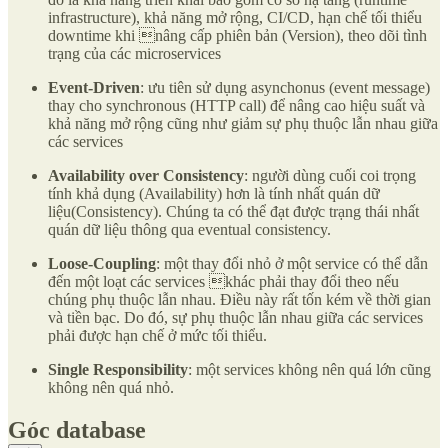
infrastructure), khả năng mở rộng, CI/CD, hạn chế tối thiểu
downtime khi nâng cấp phiên bản (Version), theo dõi tình
trạng của các microservices
Event-Driven
: ưu tiên sử dụng asynchonus (event message)
thay cho synchronous (HTTP call) để nâng cao hiệu suất và
khả năng mở rộng cũng như giảm sự phụ thuộc lẫn nhau giữa
các services
Availability over Consistency
: người dùng cuối coi trọng
tính khả dụng (Availability) hơn là tính nhất quán dữ
liệu(Consistency). Chúng ta có thể đạt được trạng thái nhất
quán dữ liệu thông qua eventual consistency.
Loose-Coupling
: một thay đổi nhỏ ở một service có thể dẫn
đến một loạt các services khác phải thay đổi theo nếu
chúng phụ thuộc lẫn nhau. Điều này rất tốn kém về thời gian
và tiền bạc. Do đó, sự phụ thuộc lẫn nhau giữa các services
phải được hạn chế ở mức tối thiểu.
Single Responsibility
: một services không nên quá lớn cũng
không nên quá nhỏ.
Góc database