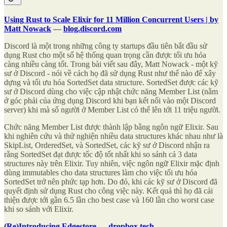
Using Rust to Scale Elixir for 11 Million Concurrent Users | by
Matt Nowack
—
blog.discord.com
Discord là một trong những công ty startups đầu tiên bắt đầu sử
dụng Rust cho một số hệ thống quan trọng cần được tối ưu hóa
càng nhiều càng tốt. Trong bài viết sau đây, Matt Nowack - một kỹ
sư ở Discord - nói về cách họ đã sử dụng Rust như thế nào để xây
dựng và tối ưu hóa SortedSet data structure. SortedSet được các kỹ
sư ở Discord dùng cho việc cập nhật chức năng Member List (nằm
ở góc phải của ứng dụng Discord khi bạn kết nối vào một Discord
server) khi mà số người ở Member List có thể lên tới 11 triệu người.
Chức năng Member List được thành lập bằng ngôn ngữ Elixir. Sau
khi nghiên cứu và thử nghiện nhiều data structures khác nhau như là
SkipList, OrderedSet, và SortedSet, các kỹ sư ở Discord nhận ra
rằng SortedSet đạt được tốc độ tốt nhất khi so sánh cả 3 data
structures này trên Elixir. Tuy nhiên, việc ngôn ngữ Elixir mặc định
dùng immutables cho data structures làm cho việc tối ưu hóa
SortedSet trở nên phức tạp hơn. Do đó, khi các kỹ sư ở Discord đã
quyết định sử dụng Rust cho công việc này. Kết quả thì họ đã cải
thiện được tới gần 6.5 lần cho best case và 160 lần cho worst case
khi so sánh với Elixir.
(Re)Introducing Edgestore
—
dropbox.tech