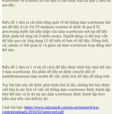
warehouse và schema cho dữ liệu có thể được tóm tắt qua 2 biểu đồ
sau đây:
Biểu đồ 1 đưa ra cái nhìn tổng quát về hệ thống data warehouse khi
mà dữ liệu ở các OLTP database systems sẽ được đi qua ETL
processing trước khi tiếp nhận vào data warehouse nơi mà dữ liệu
được phân bố rộng rãi ở nhiều nodes. Người dùng có thể truy vấn
dữ liệu qua các ứng dụng UI để hiểu rõ hơn về dữ liệu. Đồng thời,
các admin có thể quản lý và giám sát data warehouse hoạt động như
thế nào.
Biểu đồ 2 đưa ra 1 ví dụ về cách dữ liệu được trình bày như thế nào
ở data warehouse. Đa phần dữ liệu sẽ được chuyển đổi về
multidimensional data model để việc phân tích dữ liệu dễ dàng hơn.
Tuy bài báo này đã được phát hành khá là lâu, nhưng bài báo được
viết khá là súc tích về việc hệ thống data warehouse được thành lập
như thế nào và lý do tại sao data warehouse được thành lập theo
kiểu như trên vào thời kỳ đó.
Link bài báo:
https://www.microsoft.com/en-us/research/wp-
content/uploads/2016/02/sigrecord.pdf