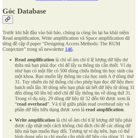
Góc Database
Trước khi bắt đầu vào bài báo, chúng ta cùng ôn lại ba khái niệm
Read amplification, Write amplification và Space amplification đã
từng đề cập ở paper “Designing Access Methods: The RUM
Conjecture” trong số newsletter
146
.
Read amplification
là chỉ số ám chỉ tỉ lệ lượng dữ liệu dư
thừa mà bạn phải đọc chỉ để lấy ra thông tin cần thiết. Ví dụ
như bạn có một file có 500 dòng chứa thông tin học sinh của
một khoa. Bạn muốn lấy thông tin của học sinh A ở dòng thứ
31. Tuy nhiên do hệ thống chỉ cho phép bạn đọc dữ liệu theo
batch mỗi lần 30 dòng nên bạn phải tải hết dữ liệu từ dòng 31
đến dòng 60 lên bộ nhớ chỉ để lấy thông tin về dòng thứ 31.
Trong ví dụ này, 29 dòng dữ liệu từ 32 đến 60 được xem là
“
read
overhead
”. Và tỉ lệ giữa phần read overhead này và
phần dữ liệu hữu dụng được xem là
read amplification
.
Write amplification
là chỉ số ám chỉ tỉ lệ lượng dữ liệu phải
được cập nhật một cách không chủ đích chỉ để các dòng dữ
liệu mà bạn muốn thay đổi. Tương tự ví dụ trên, bạn có thể
hình dung nếu ta chỉ muốn cập nhật dữ liệu của dòng 31, tuy