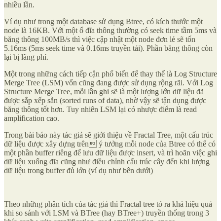
nhiều lần.
Ví dụ như trong một database sử dụng Btree, có kích thước một
node là 16KB. Với một ổ đĩa thông thường có seek time tầm 5ms và
băng thông 100MB/s thì việc cập nhật một node đơn lẻ sẽ tốn
5.16ms (5ms seek time và 0.16ms truyền tải). Phần băng thông còn
lại bị lãng phí.
Một trong những cách tiếp cận phổ biến để thay thế là Log Structure
Merge Tree (LSM) vốn cũng đang được sử dụng rộng rãi. Với Log
Structure Merge Tree, mỗi lần ghi sẽ là một lượng lớn dữ liệu đã
được sắp xếp sẵn (sorted runs of data), nhờ vậy sẽ tận dụng được
băng thông tốt hơn. Tuy nhiên LSM lại có nhược điểm là read
amplification cao.
Trong bài báo này tác giả sẽ giới thiệu về Fractal Tree, một cấu trúc
dữ liệu được xây dựng trên ý tưởng mỗi node của Btree có thể có
một phần buffer riêng để lưu dữ liệu được insert, và trì hoãn việc ghi
dữ liệu xuống đĩa cũng như điều chỉnh cấu trúc cây đến khi lượng
dữ liệu trong buffer đủ lớn (ví dụ như bên dưới)
Theo những phân tích của tác giả thì Fractal tree tỏ ra khá hiệu quả
khi so sánh với LSM và BTree (hay BTree+) truyền thống trong 3