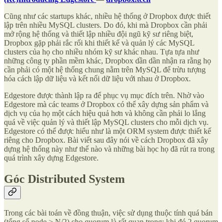
Cũng như các startups khác, nhiều hệ thống ở Dropbox được thiết
lập trên nhiều MySQL clusters. Do đó, khi mà Dropbox cần phải
mở rộng hệ thống và thiết lập nhiều đội ngũ kỹ sư riêng biệt,
Dropbox gặp phải rắc rối khi thiết kế và quản lý các MySQL
clusters của họ cho nhiều nhóm kỹ sư khác nhau. Tựa tựa như
những công ty phần mềm khác, Dropbox dần dần nhận ra rằng họ
cần phải có một hệ thống chung nằm trên MySQL để trừu tượng
hóa cách lập dữ liệu và kết nối dữ liệu với nhau ở Dropbox.
Edgestore được thành lập ra để phục vụ mục đích trên. Nhờ vào
Edgestore mà các teams ở Dropbox có thể xây dựng sản phẩm và
dịch vụ của họ một cách hiệu quả hơn và không cần phải lo lắng
quá về việc quản lý và thiết lập MySQL clusters cho mỗi dịch vụ.
Edgestore có thể được hiểu như là một ORM system được thiết kế
riêng cho Dropbox. Bài viết sau đây nói về cách Dropbox đã xây
dựng hệ thống này như thế nào và những bài học họ đã rút ra trong
quá trình xây dựng Edgestore.
Góc Distributed System
Trong các bài toán về đồng thuận, việc sử dụng thuộc tính quá bán
(tổng số node > N/2) cho quorum là rất quan trọng: khi đó 2 quorum