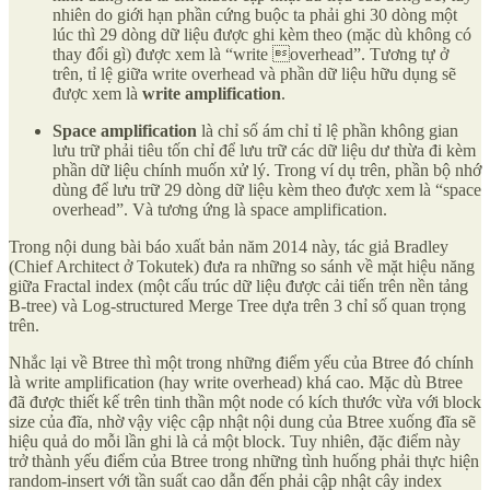
nhiên do giới hạn phần cứng buộc ta phải ghi 30 dòng một
lúc thì 29 dòng dữ liệu được ghi kèm theo (mặc dù không có
thay đổi gì) được xem là “write overhead”. Tương tự ở
trên, tỉ lệ giữa write overhead và phần dữ liệu hữu dụng sẽ
được xem là
write amplification
.
Space amplification
là chỉ số ám chỉ tỉ lệ phần không gian
lưu trữ phải tiêu tốn chỉ để lưu trữ các dữ liệu dư thừa đi kèm
phần dữ liệu chính muốn xử lý. Trong ví dụ trên, phần bộ nhớ
dùng để lưu trữ 29 dòng dữ liệu kèm theo được xem là “space
overhead”. Và tương ứng là space amplification.
Trong nội dung bài báo xuất bản năm 2014 này, tác giả Bradley
(Chief Architect ở Tokutek) đưa ra những so sánh về mặt hiệu năng
giữa Fractal index (một cấu trúc dữ liệu được cải tiến trên nền tảng
B-tree) và Log-structured Merge Tree dựa trên 3 chỉ số quan trọng
trên.
Nhắc lại về Btree thì một trong những điểm yếu của Btree đó chính
là write amplification (hay write overhead) khá cao. Mặc dù Btree
đã được thiết kế trên tinh thần một node có kích thước vừa với block
size của đĩa, nhờ vậy việc cập nhật nội dung của Btree xuống đĩa sẽ
hiệu quả do mỗi lần ghi là cả một block. Tuy nhiên, đặc điểm này
trở thành yếu điểm của Btree trong những tình huống phải thực hiện
random-insert với tần suất cao dẫn đến phải cập nhật cây index