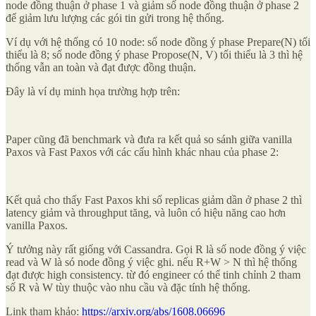
node đồng thuận ở phase 1 và giảm số node đồng thuận ở phase 2
để giảm lưu lượng các gói tin gửi trong hệ thống.
Ví dụ với hệ thống có 10 node: số node đồng ý phase Prepare(N) tối
thiểu là 8; số node đồng ý phase Propose(N, V) tối thiểu là 3 thì hệ
thống vẫn an toàn và đạt được đồng thuận.
Đây là ví dụ minh họa trường hợp trên:
Paper cũng đã benchmark và đưa ra kết quả so sánh giữa vanilla
Paxos và Fast Paxos với các cấu hình khác nhau của phase 2:
Kết quả cho thấy Fast Paxos khi số replicas giảm dần ở phase 2 thì
latency giảm và throughput tăng, và luôn có hiệu năng cao hơn
vanilla Paxos.
Ý tưởng này rất giống với Cassandra. Gọi R là số node đồng ý việc
read và W là só node đồng ý việc ghi. nếu R+W > N thì hệ thống
đạt được high consistency. từ đó engineer có thể tinh chỉnh 2 tham
số R và W tùy thuộc vào nhu cầu và đặc tính hệ thống.
Link tham khảo:
https://arxiv.org/abs/1608.06696