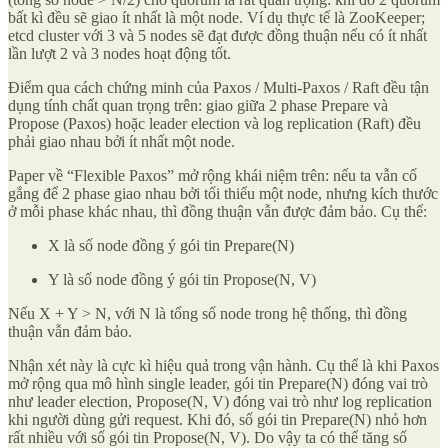
bất kì đều sẽ giao ít nhất là một node. Ví dụ thực tế là ZooKeeper;
etcd cluster với 3 và 5 nodes sẽ đạt được đồng thuận nếu có ít nhất
lần lượt 2 và 3 nodes hoạt động tốt.
Điểm qua cách chứng minh của Paxos / Multi-Paxos / Raft đều tận
dụng tính chất quan trọng trên: giao giữa 2 phase Prepare và
Propose (Paxos) hoặc leader election và log replication (Raft) đều
phải giao nhau bởi ít nhất một node.
Paper về “Flexible Paxos” mở rộng khái niệm trên: nếu ta vẫn cố
gắng để 2 phase giao nhau bởi tối thiểu một node, nhưng kích thước
ở mỗi phase khác nhau, thì đồng thuận vẫn được đảm bảo. Cụ thể:
X là số node đồng ý gói tin Prepare(N)
Y là số node đồng ý gói tin Propose(N, V)
Nếu X + Y > N, với N là tổng số node trong hệ thống, thì đồng
thuận vẫn đảm bảo.
Nhận xét này là cực kì hiệu quả trong vận hành. Cụ thể là khi Paxos
mở rộng qua mô hình single leader, gói tin Prepare(N) đóng vai trò
như leader election, Propose(N, V) đóng vai trò như log replication
khi người dùng gửi request. Khi đó, số gói tin Prepare(N) nhỏ hơn
rất nhiều với số gói tin Propose(N, V). Do vậy ta có thể tăng số