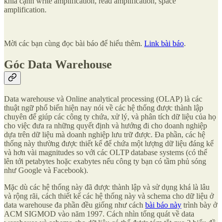
khía cạnh write amplification, read amplification, space
amplification.
Mời các bạn cùng đọc bài báo để hiểu thêm.
Link bài báo
.
Góc Data Warehouse
Data warehouse và Online analytical processing (OLAP) là các
thuật ngữ phổ biến hiện nay nói về các hệ thống được thành lập
chuyên để giúp các công ty chứa, xử lý, và phân tích dữ liệu của họ
cho việc đưa ra những quyết định và hướng đi cho doanh nghiệp
dựa trên dữ liệu mà doanh nghiệp lưu trữ được. Đa phần, các hệ
thống này thường được thiết kế để chứa một lượng dữ liệu đáng kể
và hơn vài magnitudes so với các OLTP database systems (có thể
lên tới petabytes hoặc exabytes nếu công ty bạn có tầm phủ sóng
như Google và Facebook).
Mặc dù các hệ thống này đã được thành lập và sử dụng khá là lâu
và rộng rãi, cách thiết kế các hệ thống này và schema cho dữ liệu ở
data warehouse đa phần đều giống như cách
bài báo này
trình bày ở
ACM SIGMOD vào năm 1997. Cách nhìn tổng quát về data