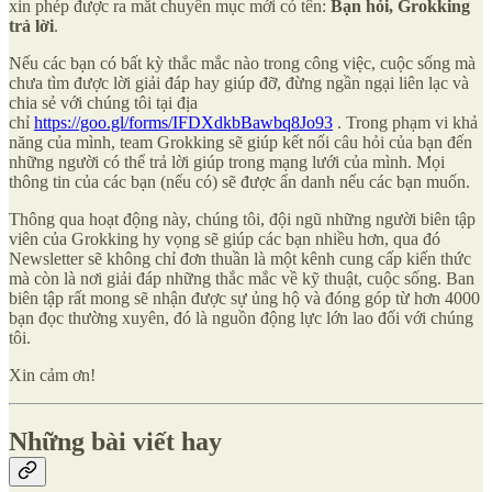
xin phép được ra mắt chuyên mục mới có tên:
Bạn hỏi, Grokking
trả lời
.
Nếu các bạn có bất kỳ thắc mắc nào trong công việc, cuộc sống mà
chưa tìm được lời giải đáp hay giúp đỡ, đừng ngần ngại liên lạc và
chia sẻ với chúng tôi tại địa
chỉ
https://goo.gl/forms/IFDXdkbBawbq8Jo93
. Trong phạm vi khả
năng của mình, team Grokking sẽ giúp kết nối câu hỏi của bạn đến
những người có thể trả lời giúp trong mạng lưới của mình. Mọi
thông tin của các bạn (nếu có) sẽ được ẩn danh nếu các bạn muốn.
Thông qua hoạt động này, chúng tôi, đội ngũ những người biên tập
viên của Grokking hy vọng sẽ giúp các bạn nhiều hơn, qua đó
Newsletter sẽ không chỉ đơn thuần là một kênh cung cấp kiến thức
mà còn là nơi giải đáp những thắc mắc về kỹ thuật, cuộc sống. Ban
biên tập rất mong sẽ nhận được sự ủng hộ và đóng góp từ hơn 4000
bạn đọc thường xuyên, đó là nguồn động lực lớn lao đối với chúng
tôi.
Xin cảm ơn!
Những bài viết hay