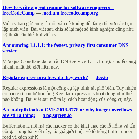
How to write a great resume for software engineers –
freeCodeCamp
—
medium.freecodecamp.org
Viết cv bao giờ cũng là một vấn đề không dễ dàng đối với các bạn
lập trình viên. Bài viết sau chia sẻ lại một số kinh nghiệm cũng như
kỹ thuật cần biết khi viết cv.
Announcing 1.1.1.1: the fastest, privacy-first consumer DNS
service
Vừa qua Cloudfare đã ra mắt DNS service 1.1.1.1 được cho là đang
nhanh nhất thế giới hiện nay.
Regular expressions: how do they work?
—
dev.to
Regular expressions là một công cụ lập trình rất phổ biến. Tuy nhiên
có bao giờ bạn tự hỏi rằng Regular expressions hoạt động như thế
nào không. Bài viết sau mô tả lại cách hoạt động của công cụ này.
An in-depth look at CVE-2018-8778 or why integer overflows
are still a thing!
—
blog.sqreen.io
Buffer luôn là nơi mà các hacker có thể khai thác các lỗ hổng và tấn
công. Trong bài viết này, tác giả giới thiệu về lỗ hổng buffer under-
read và cách xử lý.