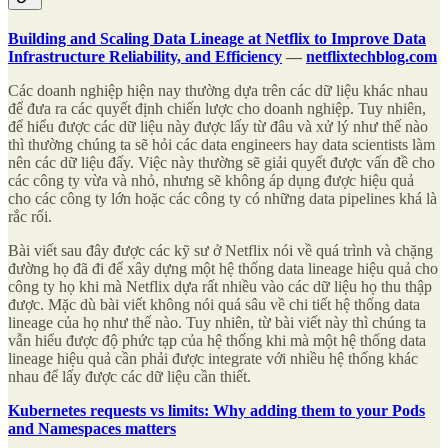
Building and Scaling Data Lineage at Netflix to Improve Data
Infrastructure Reliability, and Efficiency
—
netflixtechblog.com
Các doanh nghiệp hiện nay thường dựa trên các dữ liệu khác nhau
để đưa ra các quyết định chiến lược cho doanh nghiệp. Tuy nhiên,
để hiểu được các dữ liệu này được lấy từ đâu và xử lý như thế nào
thì thường chúng ta sẽ hỏi các data engineers hay data scientists làm
nên các dữ liệu đấy. Việc này thường sẽ giải quyết được vấn đề cho
các công ty vừa và nhỏ, nhưng sẽ không áp dụng được hiệu quả
cho các công ty lớn hoặc các công ty có những data pipelines khá là
rắc rối.
Bài viết sau đây được các kỹ sư ở Netflix nói về quá trình và chặng
đường họ đã đi để xây dựng một hệ thống data lineage hiệu quả cho
công ty họ khi mà Netflix dựa rất nhiều vào các dữ liệu họ thu thập
được. Mặc dù bài viết không nói quá sâu về chi tiết hệ thống data
lineage của họ như thế nào. Tuy nhiên, từ bài viết này thì chúng ta
vẫn hiểu được độ phức tạp của hệ thống khi mà một hệ thống data
lineage hiệu quả cần phải được integrate với nhiều hệ thống khác
nhau để lấy được các dữ liệu cần thiết.
Kubernetes requests vs limits: Why adding them to your Pods
and Namespaces matters