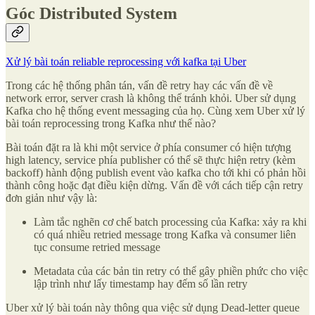
Góc Distributed System
Xử lý bài toán reliable reprocessing với kafka tại Uber
Trong các hệ thống phân tán, vấn đề retry hay các vấn đề về
network error, server crash là không thể tránh khỏi. Uber sử dụng
Kafka cho hệ thống event messaging của họ. Cùng xem Uber xử lý
bài toán reprocessing trong Kafka như thế nào?
Bài toán đặt ra là khi một service ở phía consumer có hiện tượng
high latency, service phía publisher có thể sẽ thực hiện retry (kèm
backoff) hành động publish event vào kafka cho tới khi có phản hồi
thành công hoặc đạt điều kiện dừng. Vấn đề với cách tiếp cận retry
đơn giản như vậy là:
Làm tắc nghẽn cơ chế batch processing của Kafka: xảy ra khi
có quá nhiều retried message trong Kafka và consumer liên
tục consume retried message
Metadata của các bản tin retry có thể gây phiền phức cho việc
lập trình như lấy timestamp hay đếm số lần retry
Uber xử lý bài toán này thông qua việc sử dụng Dead-letter queue