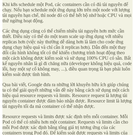
Khi k8s schedule một Pod, các containers cần có đủ tài nguyên để
chạy. Nếu bạn schedule một ứng dụng lớn trên một node với lượng
tài nguyên hạn chế, thì node đó có thể hết bộ nhớ hoặc CPU và mọi
thứ ngừng hoạt động.
Các ứng dụng cũng có thể chiếm nhiều tài nguyên hơn mức cần
thiết. Điều này có thể do một team scale up ứng dụng với nhiều
replicas hơn (việc này thường dễ dàng hơn là làm cho code ứng
dụng chạy hiệu quả và chỉ cần ít replicas hơn). Dẫn đến một thay
đổi cấu hình không tốt có thể khiến chương trình hoạt động theo
một cách không được kiểm soát và sử dụng 100% CPU có sẵn. Bất
kể nguyên nhân là gì đi chăng nữa (developer không hiệu quả, code
lỗi, hay một sự cố không may, ...), điều quan trọng là bạn phải luôn
kiểm soát được tình hình.
Qua bài viết, Google đưa ra những lời khuyên hữu ích giúp chúng
ta có thể giải quyết những vấn đề này bằng cách sử dụng một cách
hiệu quả resource requests và limits. Resource request là lượng tài
nguyên container được đảm bảo nhận được. Resource limit là lượng
tài nguyên tối đa mà container có thể nhận được.
Resource requests và limits được xác định trên mỗi container. Mỗi
Pod có thể có nhiều hơn một container. Requests và limits cần cho
mỗi Pod được xác định bằng tổng giá trị tương ứng của các
containers trong Pod đó. Để kiểm soát được requests và limits của