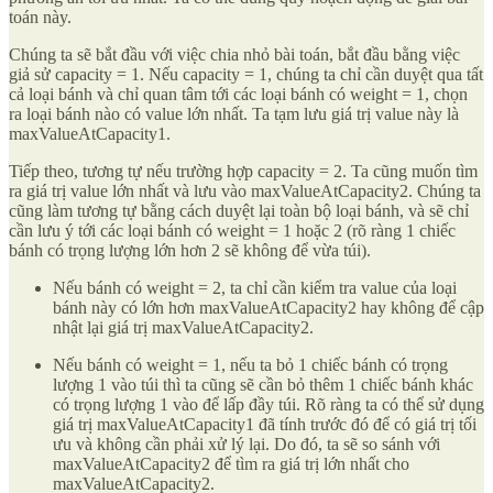
toán này.
Chúng ta sẽ bắt đầu với việc chia nhỏ bài toán, bắt đầu bằng việc
giả sử capacity = 1. Nếu capacity = 1, chúng ta chỉ cần duyệt qua tất
cả loại bánh và chỉ quan tâm tới các loại bánh có weight = 1, chọn
ra loại bánh nào có value lớn nhất. Ta tạm lưu giá trị value này là
maxValueAtCapacity1.
Tiếp theo, tương tự nếu trường hợp capacity = 2. Ta cũng muốn tìm
ra giá trị value lớn nhất và lưu vào maxValueAtCapacity2. Chúng ta
cũng làm tương tự bằng cách duyệt lại toàn bộ loại bánh, và sẽ chỉ
cần lưu ý tới các loại bánh có weight = 1 hoặc 2 (rõ ràng 1 chiếc
bánh có trọng lượng lớn hơn 2 sẽ không để vừa túi).
Nếu bánh có weight = 2, ta chỉ cần kiểm tra value của loại
bánh này có lớn hơn maxValueAtCapacity2 hay không để cập
nhật lại giá trị maxValueAtCapacity2.
Nếu bánh có weight = 1, nếu ta bỏ 1 chiếc bánh có trọng
lượng 1 vào túi thì ta cũng sẽ cần bỏ thêm 1 chiếc bánh khác
có trọng lượng 1 vào để lấp đầy túi. Rõ ràng ta có thể sử dụng
giá trị maxValueAtCapacity1 đã tính trước đó để có giá trị tối
ưu và không cần phải xử lý lại. Do đó, ta sẽ so sánh với
maxValueAtCapacity2 để tìm ra giá trị lớn nhất cho
maxValueAtCapacity2.