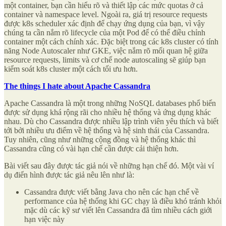
một container, bạn cần hiểu rõ và thiết lập các mức quotas ở cả
container và namespace level. Ngoài ra, giá trị resource requests
được k8s scheduler xác định để chạy ứng dụng của bạn, vì vậy
chúng ta cần nắm rõ lifecycle của một Pod để có thể điều chỉnh
container một cách chính xác. Đặc biệt trong các k8s cluster có tính
năng Node Autoscaler như GKE, việc nắm rõ mối quan hệ giữa
resource requests, limits và cơ chế node autoscaling sẽ giúp bạn
kiểm soát k8s cluster một cách tối ưu hơn.
The things I hate about Apache Cassandra
Apache Cassandra là một trong những NoSQL databases phổ biến
được sử dụng khá rộng rãi cho nhiều hệ thống và ứng dụng khác
nhau. Dù cho Cassandra được nhiều lập trình viên yêu thích và biết
tới bởi nhiều ưu điểm về hệ thống và hệ sinh thái của Cassandra.
Tuy nhiên, cũng như những cộng đồng và hệ thống khác thì
Cassandra cũng có vài hạn chế cần được cải thiện hơn.
Bài viết sau đây được tác giả nói về những hạn chế đó. Một vài ví
dụ điển hình được tác giả nêu lên như là:
Cassandra được viết bằng Java cho nên các hạn chế về
performance của hệ thống khi GC chạy là điều khó tránh khỏi
mặc dù các kỹ sư viết lên Cassandra đã tìm nhiều cách giới
hạn việc này