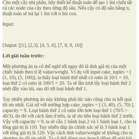
Cho một cây nhị phân, hãy thiết kế thuật toán để tạo 1 list chứa tất
cả các node của cây theo từng độ sâu. Nếu cây có độ sâu bằng n,
thuật toán sẽ trả lại 1 list với n list con.
Input:
Output: [[1], [2,3], [4, 5, 6], [7, 8, 9, 10]]
Lời giải tuần trước:
Một phương án ta có thể nghĩ tới ngay đó là tính giá trị của một
chiếc bánh theo tỉ lệ value/weight. Ví dụ với input cake_tuples = [
(1, 10), (5, 100)], ta thấy loại bánh thứ nhất có ratio là 10/1 = 10,
loại thứ 2 có ratio là 100/5 = 20. Ta sẽ lần lượt lấy loại bánh thứ 2
nhét đầy vào túi, sau đó tới loại bánh thứ 1.
Tuy nhiên phương án này không phải lúc nào cũng cho ra kết quả
tối ưu nhất. Giả sử với trường hợp cake_tuples = [ (3, 40), (5, 70) ],
capacity = 9. Loại bánh thứ 2 có ratio lớn hơn loại thứ 1 (70/5 >
40/3), do đó với cách làm ở trên, ta sẽ ưu tiên loại bánh thứ 2 trước.
Vậy với capacity = 9, ta sẽ cần 1 bánh loại 2 và 1 bánh loại 1, cho ta
tổng giá trị là 110. Tuy nhiên đáp án chính xác sẽ là 3 bánh loại 1
với tổng giá trị là 120. Vậy cách tính value/weight sẽ không cho ta
phương án tối ưu nhất. Ta có thể dùng quy hoạch động để giải bài