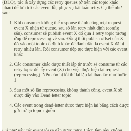
(DLQ), tức là xây dựng các retry queues (ở trên các topic khác
nhau) để lưu trữ các event lỗi, phục vụ bài toán retry. Cụ thể như
sau:
Khi consumer không thể response thành công một request
event X nhận từ queue, sau số lần retry nhất định (config
sẵn), consumer sẽ publish event X đó qua 1 retry topic tương
ứng để reprocessing về sau. Đồng thời publish offset của X
đó vào một topic cố định khác để đánh dấu là event X đã bị
retry nhiều lần. Rồi consumer tiếp tục thực hiện với các event
khác
Các consumer khác được thiết lập từ trước sẽ consume từ các
retry topic để lấy event (X) cho việc thực hiện lại request
(reprocessing). Nếu còn bị lỗi thì lại lặp lại thao tác như bước
1
Sau một số lần reprocessing không thành công, event X sẽ
được đẩy vào Dead-letter topic
Các event trong dead-letter được thực hiện lại bằng cách được
gửi trở lại topic nguồn
Cứ như vậy các event lỗi sẽ dần được retry. Cách làm này không