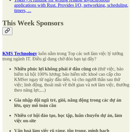
applications with Rust. Provides I/O, networking, scheduling,
timers, ...
This Week Sponsors
KMS Technology
luôn nằm trong Top các nơi làm việc lý tưởng
trong ngành IT. Điều gì đang chờ đón bạn tại đây?
Nhiều phúc lợi không phải ở đâu cũng có
(thử việc, bảo
hiểm xã hội 100% lương; bảo hiểm sức khoẻ cao cấp cho
KMSer ngay từ ngày đầu tiên, và cho người thân sau thử
việc; linh động, thoải mái về thời gian và nơi làm việc, thưởng
theo năng lực,...)
Gia nhập đội ngũ trẻ, giỏi, năng động trong các dự án
lớn, quy mô toàn cầu
Nhiều cơ hội đào tạo, học tập, luân chuyển dự án, làm
việc on-site
Văn hoá làm việc rõ ràng, tôn trọng, minh bạch