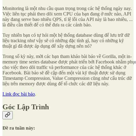
Monitoring là một nhu cầu quan trọng trong các hệ thống ngày nay.
Việc liên tục phải theo dõi xem CPU của bạn đang ở mức nào, API
này đang serve bao nhiêu QPS, tỉ lệ lỗi của API này là bao nhiêu, ...
là điều cần thiết để có thể đưa ra các cảnh bảo.
Tuy nhiên bạn có tự hỏi một hệ thống database dùng để lưu trữ dữ
liệu tracking như vậy sẽ có những đặc tính gì, hay có những kỹ
thuật gì đã được áp dụng để xây dựng nên nó?
Trong số kỳ này, mời các bạn tham khảo bài báo về Gorilla, một in-
memory time series database được phát triển bởi Facebook nhằm phụ
cho việc theo dõi traffic và performance của các hệ thống khác ở
Facebook. Bài báo sẽ đề cập đến một vài kỹ thuật được sử dụng
Timestamp Compression, Value Compression cũng như cấu trúc dữ
liệu trên memory được dùng để tổ chức các dữ liệu này.
Link đọc bài báo
.
Góc Lập Trình
Đề ra tuần này: