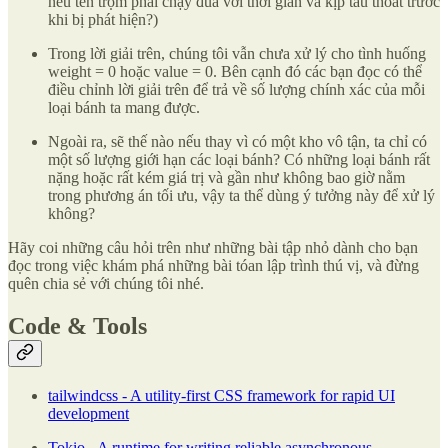
nếu tên trộm phải chạy đua với thời gian và kịp tẩu thoát trước
khi bị phát hiện?)
Trong lời giải trên, chúng tôi vẫn chưa xử lý cho tình huống
weight = 0 hoặc value = 0. Bên cạnh đó các bạn đọc có thể
điều chỉnh lời giải trên để trả về số lượng chính xác của mỗi
loại bánh ta mang được.
Ngoài ra, sẽ thế nào nếu thay vì có một kho vô tận, ta chỉ có
một số lượng giới hạn các loại bánh? Có những loại bánh rất
nặng hoặc rất kém giá trị và gần như không bao giờ nằm
trong phương án tối ưu, vậy ta thể dùng ý tưởng này để xử lý
không?
Hãy coi những câu hỏi trên như những bài tập nhỏ dành cho bạn
đọc trong việc khám phá những bài tóan lập trình thú vị, và đừng
quên chia sẻ với chúng tôi nhé.
Code & Tools
tailwindcss - A utility-first CSS framework for rapid UI
development
Tokio - A runtime for writing reliable asynchronous