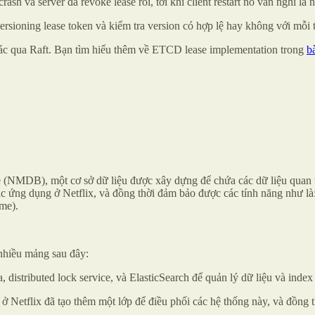
rash và server đã revoke lease rồi, tới khi client restart nó vẫn nghĩ là 
rsioning lease token và kiểm tra version có hợp lệ hay không với mỗi tr
khác qua Raft. Bạn tìm hiểu thêm về ETCD lease implementation trong
b
e (NMDB), một cơ sở dữ liệu được xây dựng để chứa các dữ liệu quan t
c ứng dụng ở Netflix, và đồng thời đảm bảo được các tính năng như là: 
ime).
nhiều mảng sau đây:
istributed lock service, và ElasticSearch để quản lý dữ liệu và index
 Netflix đã tạo thêm một lớp để điều phối các hệ thống này, và đồng th