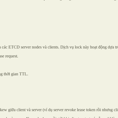
các ETCD server nodes và clients. Dịch vụ lock này hoạt động dựa trê
ase request.
ng thời gian TTL.
ew giữa client và server (ví dụ server revoke lease token rồi nhưng clie