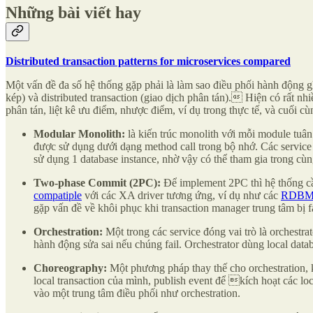
Những bài viết hay
Distributed transaction patterns for microservices compared
Một vấn đề đa số hệ thống gặp phải là làm sao điều phối hành động ghi
kép) và distributed transaction (giao dịch phân tán). Hiện có rất nhiề
phân tán, liệt kê ưu điểm, nhược điểm, ví dụ trong thực tế, và cuối c
Modular Monolith:
là kiến trúc monolith với mỗi module tuân
được sử dụng dưới dạng method call trong bộ nhớ. Các service 
sử dụng 1 database instance, nhờ vậy có thể tham gia trong cùn
Two-phase Commit (2PC):
Để implement 2PC thì hệ thống cần 
compatiple
với các XA driver tương ứng, ví dụ như các
RDBM
gặp vấn đề về khôi phục khi transaction manager trung tâm bị fa
Orchestration:
Một trong các service đóng vai trò là orchestra
hành động sửa sai nếu chúng fail. Orchestrator dùng local datab
Choreography:
Một phương pháp thay thế cho orchestration, k
local transaction của mình, publish event để kích hoạt các loc
vào một trung tâm điều phối như orchestration.