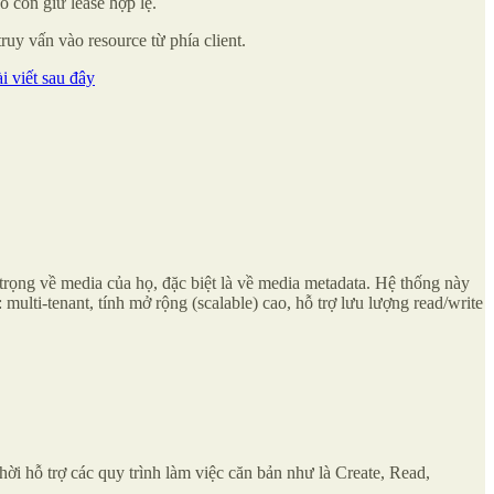
nó còn giữ lease hợp lệ.
uy vấn vào resource từ phía client.
ài viết sau đây
rọng về media của họ, đặc biệt là về media metadata. Hệ thống này
multi-tenant, tính mở rộng (scalable) cao, hỗ trợ lưu lượng read/write
ời hỗ trợ các quy trình làm việc căn bản như là Create, Read,