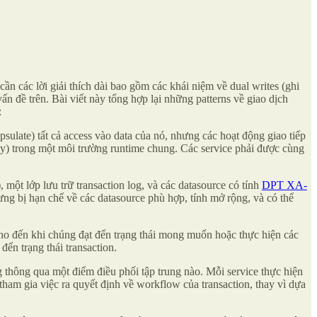
ần các lời giải thích dài bao gồm các khái niệm về dual writes (ghi
 vấn đề trên. Bài viết này tổng hợp lại những patterns về giao dịch
:
sulate) tất cả access vào data của nó, nhưng các hoạt động giao tiếp
oy) trong một môi trường runtime chung. Các service phải được cùng
 một lớp lưu trữ transaction log, và các datasource có tính
DPT XA-
hưng bị hạn chế về các datasource phù hợp, tính mở rộng, và có thể
 cho đến khi chúng đạt đến trạng thái mong muốn hoặc thực hiện các
đến trạng thái transaction.
g thông qua một điểm điều phối tập trung nào. Mỗi service thực hiện
 tham gia việc ra quyết định về workflow của transaction, thay vì dựa