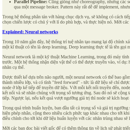
Parallel Pipeline:
Cũng giống như choreography, nhưng các servi
qua một message broker. Pattern này rất dễ để implement, nhưn
Trong hệ thống phân tán với hàng chục dịch vụ, sẽ không có cách ti
chọn chiến lược có chủ ý với lí do phù hợp, và thực hiện nó. Mời các 
Explained: Neural networks
Trong 10 năm gần đây, hệ thống trí tuệ nhân tạo mang lại độ chính x
một kĩ thuật có tên là deep learning. Deep learning thực tế là tên gọi
Neural network là một kỹ thuật Machine Learning, trong đó máy tính 
trước. Một hệ thống nhận diện vật thể có thể được truyền vào, ví dụ:
nhãn cụ thể.
Được thiết kế dựa trên não người, một neural network có thể bao gồ
thành nhiều lớp, và có tính "feed forward" - tức là dữ liệu sẽ chỉ đư
node ở lớp kế tiếp để truyền dữ liệu. Với mỗi kết nối truyền đến, no
kết nối và sẽ nhân chúng với trọng số tương ứng. Sau đó nó sẽ cộng t
tiếp. Ngược lại, nếu kết quả vượt ngưỡng giá trị thì node sẽ kích hoạt (
Trong quá trình huấn luyện, ban đầu tất cả trọng số và giá trị ngưỡng 
hiện phép nhân, cộng theo nhiều cách phức tạp khác nhau cho tới khi c
điều chỉnh cho tới khi dữ liệu huấn luyện với các nhãn trùng nhau sẽ 
Mời các bạn đọc bài viết gốc để có thêm thông tin về lịch sử phát t