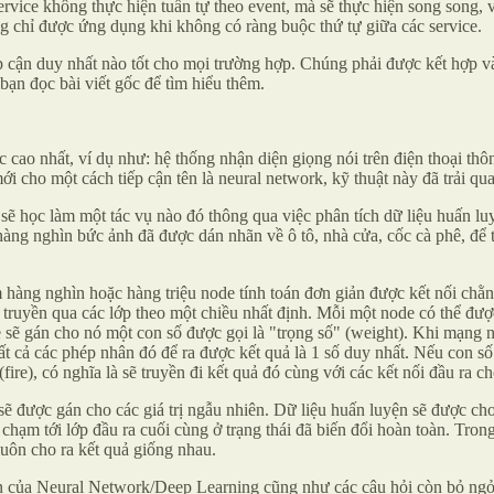
ce không thực hiện tuần tự theo event, mà sẽ thực hiện song song, với
g chỉ được ứng dụng khi không có ràng buộc thứ tự giữa các service.
ếp cận duy nhất nào tốt cho mọi trường hợp. Chúng phải được kết hợp 
bạn đọc bài viết gốc để tìm hiểu thêm.
ác cao nhất, ví dụ như: hệ thống nhận diện giọng nói trên điện thoại 
 mới cho một cách tiếp cận tên là neural network, kỹ thuật này đã trải q
sẽ học làm một tác vụ nào đó thông qua việc phân tích dữ liệu huấn l
 hàng nghìn bức ảnh đã được dán nhãn về ô tô, nhà cửa, cốc cà phê, để 
m hàng nghìn hoặc hàng triệu node tính toán đơn giản được kết nối chằ
ợc truyền qua các lớp theo một chiều nhất định. Mỗi một node có thể đượ
de sẽ gán cho nó một con số được gọi là "trọng số" (weight). Khi mạng
ất cả các phép nhân đó để ra được kết quả là 1 số duy nhất. Nếu con số
fire), có nghĩa là sẽ truyền đi kết quả đó cùng với các kết nối đầu ra ch
sẽ được gán cho các giá trị ngẫu nhiên. Dữ liệu huấn luyện sẽ được cho v
hạm tới lớp đầu ra cuối cùng ở trạng thái đã biến đổi hoàn toàn. Trong 
luôn cho ra kết quả giống nhau.
riển của Neural Network/Deep Learning cũng như các câu hỏi còn bỏ ngỏ