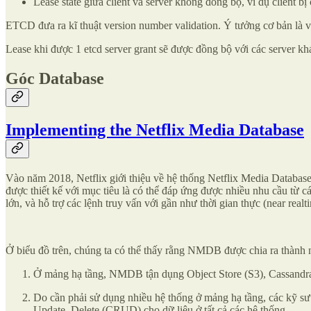
Lease state giữa client và server không đồng bộ, ví dụ client bị c
ETCD đưa ra kĩ thuật version number validation. Ý tưởng cơ bản là ve
Lease khi được 1 etcd server grant sẽ được đồng bộ với các server 
Góc Database
Implementing the Netflix Media Database
Vào năm 2018, Netflix giới thiệu về hệ thống Netflix Media Databas
được thiết kế với mục tiêu là có thể đáp ứng được nhiều nhu cầu từ cá
lớn, và hỗ trợ các lệnh truy vấn với gần như thời gian thực (near realt
Ở biểu đồ trên, chúng ta có thể thấy rằng NMDB được chia ra thành 
Ở mảng hạ tầng, NMDB tận dụng Object Store (S3), Cassandra, d
Do cần phải sử dụng nhiều hệ thống ở mảng hạ tầng, các kỹ sư ở
Update, Delete (CRUD) cho dữ liệu ở tất cả các hệ thống