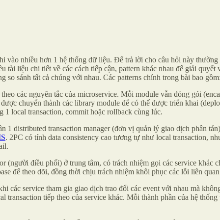
 vào nhiều hơn 1 hệ thống dữ liệu. Để trả lời cho câu hỏi này thường c
u tài liệu chi tiết về các cách tiếp cận, pattern khác nhau để giải quyết
ùng so sánh tất cả chúng với nhau. Các patterns chính trong bài bao gồm
 theo các nguyên tắc của microservice. Mỗi module vẫn đóng gói (encap
được chuyển thành các library module để có thể được triển khai (depl
g 1 local transaction, commit hoặc rollback cùng lúc.
1 distributed transaction manager (đơn vị quản lý giao dịch phân tán),
S
. 2PC có tính data consistency cao tương tự như local transaction, n
il.
tor (người điều phối) ở trung tâm, có trách nhiệm gọi các service khác
ase để theo dõi, đồng thời chịu trách nhiệm khôi phục các lỗi liên quan 
hi các service tham gia giao dịch trao đổi các event với nhau mà khôn
al transaction tiếp theo của service khác. Mỗi thành phần của hệ thống