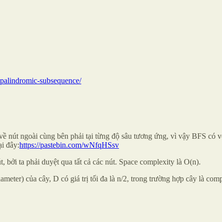
t-palindromic-subsequence/
ề nút ngoài cùng bên phải tại từng độ sâu tương ứng, vì vậy BFS có vẻ 
ại đây:
https://pastebin.com/wNfqHSsv
t, bởi ta phải duyệt qua tất cả các nút. Space complexity là O(n).
eter) của cây, D có giá trị tối đa là n/2, trong trường hợp cây là compl