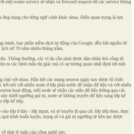
 một router service sẽ nhận và forward request tới các service thông
và ứng dụng cho từng ngữ cảnh khác nhau. Điều quan trọng là lựa
thông minh, hay phần mềm dịch tự động của Google, đều bắt nguồn từ
ua lịch sử 70 năm nhiều thăng trầm.
uyện. Thông thường, các ví dụ cần phải được dán nhãn thủ công từ
tìm ra các hình mẫu thị giác mà có sự tương quan nhất định tới một
ng chịt với nhau. Hầu hết các mạng neuron ngày nay được tổ chức
c kết nối với nhiều node ở lớp phía trước để nhận dữ liệu và với nhiều
 neuron hoạt động, mỗi node sẽ nhận các mẫu dữ liệu thông qua các
 này dưới ngưỡng giá trị, node sẽ không truyền dữ liệu sang lớp kế
o lớp kế tiếp.
ào lớp ở đáy - lớp input, và sẽ truyền đi qua các lớp tiếp theo, thực
quá trình huấn luyện, trọng số và giá trị ngưỡng sẽ liên tục được
 về tính lý luận của công nghệ này.