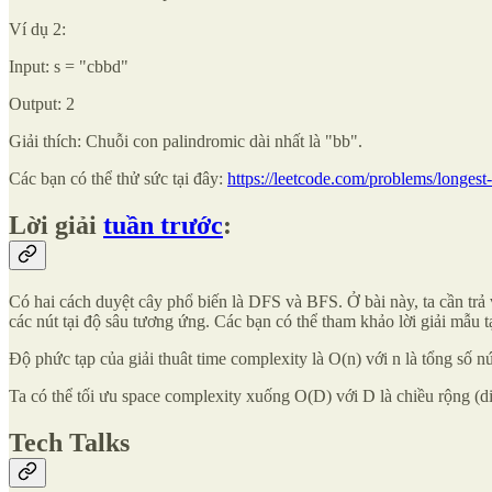
Ví dụ 2:
Input: s = "cbbd"
Output: 2
Giải thích: Chuỗi con palindromic dài nhất là "bb".
Các bạn có thể thử sức tại đây:
https://leetcode.com/problems/longes
Lời giải
tuần trước
:
Có hai cách duyệt cây phổ biến là DFS và BFS. Ở bài này, ta cần trả v
các nút tại độ sâu tương ứng. Các bạn có thể tham khảo lời giải mẫu t
Độ phức tạp của giải thuât time complexity là O(n) với n là tổng số nú
Ta có thể tối ưu space complexity xuống O(D) với D là chiều rộng (diam
Tech Talks