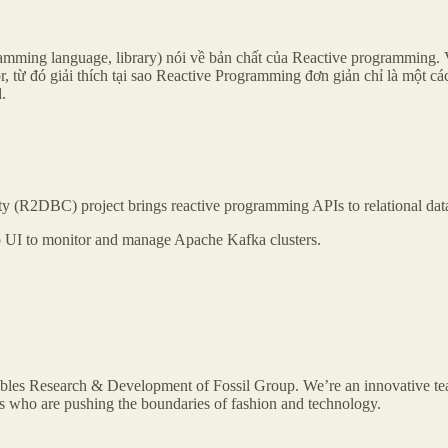
gramming language, library) nói về bản chất của Reactive programming.
r, từ đó giải thích tại sao Reactive Programming đơn giản chỉ là một c
.
y (R2DBC) project brings reactive programming APIs to relational dat
b UI to monitor and manage Apache Kafka clusters.
rables Research & Development of Fossil Group. We’re an innovative te
ors who are pushing the boundaries of fashion and technology.