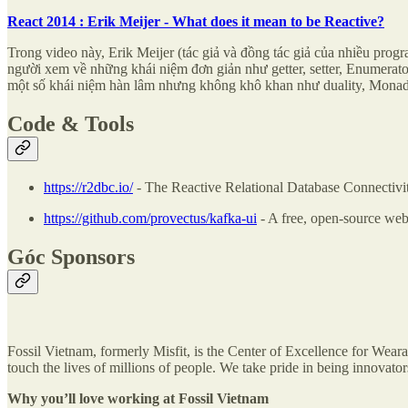
React 2014 : Erik Meijer - What does it mean to be Reactive?
Trong video này, Erik Meijer (tác giả và đồng tác giả của nhiều pro
người xem về những khái niệm đơn giản như getter, setter, Enumerato
một số khái niệm hàn lâm nhưng không khô khan như duality, Monad
Code & Tools
https://r2dbc.io/
- The Reactive Relational Database Connectivit
https://github.com/provectus/kafka-ui
- A free, open-source we
Góc Sponsors
Fossil Vietnam, formerly Misfit, is the Center of Excellence for Wea
touch the lives of millions of people. We take pride in being innovat
Why you’ll love working at Fossil Vietnam