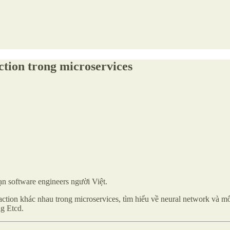
ction trong microservices
n software engineers người Việt.
saction khác nhau trong microservices, tìm hiểu về neural network và m
ng Etcd.