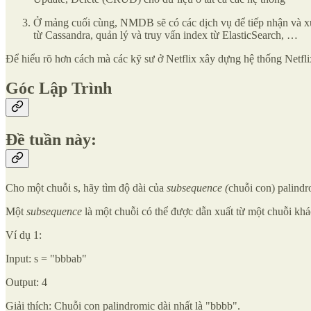
Ở mảng cuối cùng, NMDB sẽ có các dịch vụ để tiếp nhận và xử lý
từ Cassandra, quản lý và truy vấn index từ ElasticSearch, …
Để hiểu rõ hơn cách mà các kỹ sư ở Netflix xây dựng hệ thống Netfl
Góc Lập Trình
Đề tuần này:
Cho một chuỗi s, hãy tìm độ dài của
subsequence (
chuỗi con) palindr
Một
subsequence
là một chuỗi có thể được dẫn xuất từ một chuỗi khá
Ví dụ 1:
Input: s = "bbbab"
Output: 4
Giải thích: Chuỗi con palindromic dài nhất là "bbbb".