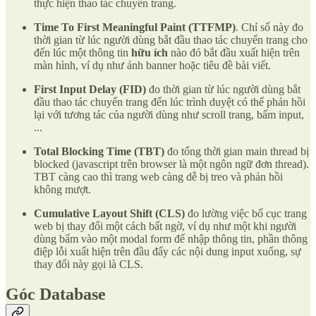
thực hiện thao tác chuyển trang.
Time To First Meaningful Paint (TTFMP)
. Chỉ số này đo
thời gian từ lúc người dùng bắt đầu thao tác chuyển trang cho
đến lúc một thông tin
hữu ích
nào đó bắt đầu xuất hiện trên
màn hình, ví dụ như ảnh banner hoặc tiêu đề bài viết.
First Input Delay (FID)
đo thời gian từ lúc người dùng bắt
đầu thao tác chuyển trang đến lúc trình duyệt có thể phản hồi
lại với tương tác của người dùng như scroll trang, bấm input,
...
Total Blocking Time (TBT)
đo tổng thời gian main thread bị
blocked (javascript trên browser là một ngôn ngữ đơn thread).
TBT càng cao thì trang web càng dễ bị treo và phản hồi
không mượt.
Cumulative Layout Shift (CLS)
đo lường việc bố cục trang
web bị thay đổi một cách bất ngờ, ví dụ như một khi người
dùng bấm vào một modal form để nhập thông tin, phần thông
điệp lỗi xuất hiện trên đầu đẩy các nội dung input xuống, sự
thay đổi này gọi là CLS.
Góc Database