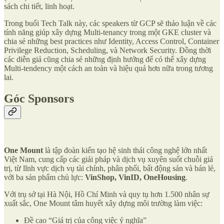
sách chi tiết, linh hoạt.
Trong buổi Tech Talk này, các speakers từ GCP sẽ thảo luận về các
tính năng giúp xây dựng Multi-tenancy trong một GKE cluster và
chia sẻ những best practices như Identity, Access Control, Container
Privilege Reduction, Scheduling, và Network Security. Đồng thời
các diễn giả cũng chia sẻ những định hướng để có thể xây dựng
Multi-tendency một cách an toàn và hiệu quả hơn nữa trong tương
lai.
Góc Sponsors
One Mount
là tập đoàn kiến tạo hệ sinh thái công nghệ lớn nhất
Việt Nam, cung cấp các giải pháp và dịch vụ xuyên suốt chuỗi giá
trị, từ lĩnh vực dịch vụ tài chính, phân phối, bất động sản và bán lẻ,
với ba sản phẩm chủ lực:
VinShop, VinID, OneHousing
.
Với trụ sở tại Hà Nội, Hồ Chí Minh và quy tụ hơn 1.500 nhân sự
xuất sắc, One Mount tâm huyết xây dựng môi trường làm việc:
Đề cao “Giá trị của công việc ý nghĩa”