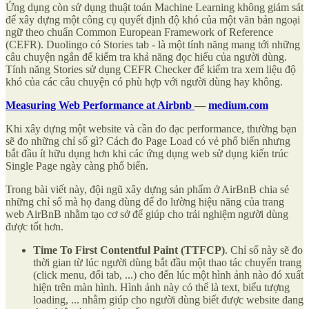
Ứng dụng còn sử dụng thuật toán Machine Learning không giám sát
để xây dựng một công cụ quyết định độ khó của một văn bản ngoại
ngữ theo chuẩn Common European Framework of Reference
(CEFR). Duolingo có Stories tab - là một tính năng mang tới những
câu chuyện ngắn để kiểm tra khả năng đọc hiểu của người dùng.
Tính năng Stories sử dụng CEFR Checker để kiểm tra xem liệu độ
khó của các câu chuyện có phù hợp với người dùng hay không.
Measuring Web Performance at Airbnb
—
medium.com
Khi xây dựng một website và cần đo đạc performance, thường bạn
sẽ đo những chỉ số gì? Cách đo Page Load có vẻ phổ biến nhưng
bắt đầu ít hữu dụng hơn khi các ứng dụng web sử dụng kiến trúc
Single Page ngày càng phổ biến.
Trong bài viết này, đội ngũ xây dựng sản phẩm ở AirBnB chia sẻ
những chỉ số mà họ đang dùng để đo lường hiệu năng của trang
web AirBnB nhằm tạo cơ sở để giúp cho trải nghiệm người dùng
được tốt hơn.
Time To First Contentful Paint (TTFCP)
. Chỉ số này sẽ đo
thời gian từ lúc người dùng bắt đầu một thao tác chuyển trang
(click menu, đổi tab, ...) cho đến lúc một hình ảnh nào đó xuất
hiện trên màn hình. Hình ảnh này có thể là text, biểu tượng
loading, ... nhằm giúp cho người dùng biết được website đang