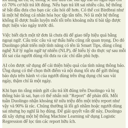
có 70% cơ hội trả lời đúng. Nếu bạn trả lời sai nhiều câu, hệ thống
sẽ bắt đầu đưa cho bạn các câu hỏi dễ hơn. Có thể coi Birdbrai như
là một hệ thống cá nhân hóa học tập tân tiến. Nó là một hệ thống
khổng lồ được huấn luyện mỗi tối trên khoảng nửa tỉ bài tập được
thực hiện vào ngày trước đó.
Việc biết dịch một từ đơn là chưa đủ để giao tiếp hiệu quả bằng
ngoại ngữ. Cấu trúc câu và sự thấu hiểu cũng rất quan trọng. Do đó
Duolingo phát triển một tính năng có tên là Smart Tips, dùng công
nghệ Xử lý ngôn ngữ tự nhiên (NLP), để hiểu lý do thực sự sau mỗi
lỗi sai của người dùng rồi đưa ra các chỉ dẫn phù hợp.
AI còn được sử dụng để cải thiện hiệu quả của tính năng thông báo.
Ứng dụng có thể chọn thời điểm và nội dung tối ưu để gửi thông
báo dựa trên hành vi của ngưởi dùng trên ứng dụng chỉ sau vài
ngày, thậm chí là một ngày.
Khi bạn tin rằng mình gửi câu trả lời đúng trên Duolingo và bị
thông báo là sai, bạn có thể nhấn nút "Report" để phản đối. Mỗi
tuần Duolingo nhận khoảng từ nửa triệu đến một triệu report như
vậy và 90% là rác. Chúng thường là lỗi gõ nhầm hoặc ngưởi dùng
sai nhưng họ nghĩ là họ đúng. Để giải quyết vấn đề này, Duolingo
đã xây dựng một hệ thống Machine Learning sử dụng Logistic
Regression để lọc tìm các report hữu ích.