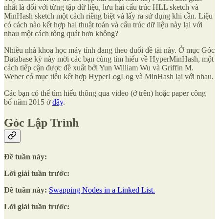
nhất là đối với từng tập dữ liệu, lưu hai cấu trúc HLL sketch và
MinHash sketch một cách riêng biệt và lấy ra sử dụng khi cần. Liệu
có cách nào kết hợp hai thuật toán và cấu trúc dữ liệu này lại với
nhau một cách tổng quát hơn không?
Nhiều nhà khoa học máy tính đang theo đuổi đề tài này. Ở mục Góc
Database kỳ này mời các bạn cùng tìm hiểu về HyperMinHash, một
cách tiếp cận được đề xuất bởi Yun William Wu và Griffin M.
Weber có mục tiêu kết hợp HyperLogLog và MinHash lại với nhau.
Các bạn có thể tìm hiểu thông qua video (ở trên) hoặc paper công
bố năm 2015 ở
đây
.
Góc Lập Trình
Đề tuần này:
Lời giải tuần trước:
Đề tuần này:
Swapping Nodes in a Linked List.
Lời giải tuần trước: