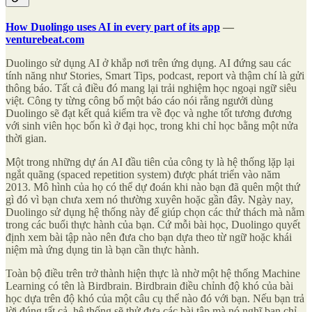
How Duolingo uses AI in every part of its app
—
venturebeat.com
Duolingo sử dụng AI ở khắp nơi trên ứng dụng. AI đứng sau các
tính năng như Stories, Smart Tips, podcast, report và thậm chí là gửi
thông báo. Tất cả điều đó mang lại trải nghiệm học ngoại ngữ siêu
việt. Công ty từng công bố một báo cáo nói rằng ngưởi dùng
Duolingo sẽ đạt kết quả kiểm tra về đọc và nghe tốt tương đương
với sinh viên học bốn kì ở đại học, trong khi chỉ học bằng một nửa
thời gian.
Một trong những dự án AI đầu tiên của công ty là hệ thống lặp lại
ngắt quãng (spaced repetition system) được phát triển vào năm
2013. Mô hình của họ có thể dự đoán khi nào bạn đã quên một thứ
gì đó vì bạn chưa xem nó thường xuyên hoặc gần đây. Ngày nay,
Duolingo sử dụng hệ thống này để giúp chọn các thử thách mà nằm
trong các buổi thực hành của bạn. Cứ mỗi bài học, Duolingo quyết
định xem bài tập nào nên đưa cho bạn dựa theo từ ngữ hoặc khái
niệm mà ứng dụng tin là bạn cần thực hành.
Toàn bộ điều trên trở thành hiện thực là nhờ một hệ thống Machine
Learning có tên là Birdbrain. Birdbrain điều chỉnh độ khó của bài
học dựa trên độ khó của một câu cụ thể nào đó với bạn. Nếu bạn trả
lời đúng tất cả, hệ thống sẽ thử đưa các bài tập mà nó nghĩ bạn chỉ