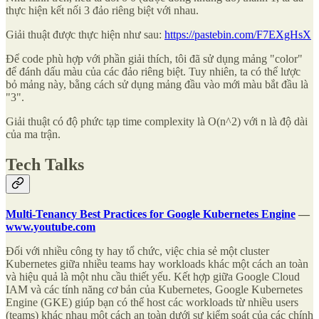
thực hiện kết nối 3 đảo riêng biệt với nhau.
Giải thuật được thực hiện như sau:
https://pastebin.com/F7EXgHsX
Để code phù hợp với phần giải thích, tôi đã sử dụng mảng "color"
để đánh dấu màu của các đảo riêng biệt. Tuy nhiên, ta có thể lược
bỏ mảng này, bằng cách sử dụng mảng đầu vào mới màu bắt đầu là
"3".
Giải thuật có độ phức tạp time complexity là O(n^2) với n là độ dài
của ma trận.
Tech Talks
Multi-Tenancy Best Practices for Google Kubernetes Engine
—
www.youtube.com
Đối với nhiều công ty hay tổ chức, việc chia sẻ một cluster
Kubernetes giữa nhiều teams hay workloads khác một cách an toàn
và hiệu quả là một nhu cầu thiết yếu. Kết hợp giữa Google Cloud
IAM và các tính năng cơ bản của Kubernetes, Google Kubernetes
Engine (GKE) giúp bạn có thể host các workloads từ nhiều users
(teams) khác nhau một cách an toàn dưới sự kiểm soát của các chính