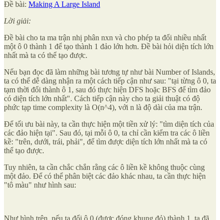
Đề bài:
Making A Large Island
Lời giải:
Đề bài cho ta ma trận nhị phân nxn và cho phép ta đổi nhiều nhất
một ô 0 thành 1 để tạo thành 1 đảo lớn hơn. Đề bài hỏi diện tích lớn
nhất mà ta có thể tạo được.
Nếu bạn đọc đã làm những bài tương tự như bài Number of Islands,
ta có thể dễ dàng nhận ra một cách tiếp cận như sau: "tại từng ô 0, ta
tạm thời đổi thành ô 1, sau đó thực hiện DFS hoặc BFS để tìm đảo
có diện tích lớn nhất". Cách tiếp cận này cho ta giải thuật có độ
phức tạp time complexity là O(n^4), với n là độ dài của ma trận.
Để tối ưu bài này, ta cần thực hiện một tiền xử lý: "tìm diện tích của
các đảo hiện tại". Sau đó, tại mỗi ô 0, ta chỉ cần kiểm tra các ô liền
kề: "trên, dưới, trái, phải", để tìm được diện tích lớn nhất mà ta có
thể tạo được.
Tuy nhiên, ta cần chắc chắn rằng các ô liền kề không thuộc cùng
một đảo. Để có thể phân biệt các đảo khác nhau, ta cần thực hiện
"tô màu" như hình sau:
Như hình trên, nếu ta đổi ô 0 (được đóng khung đỏ) thành 1, ta đã