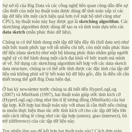
Sự nở rộ của Big Data và các công nghệ liên quan cũng dẫn đến sự
cần thiết của một họ thuật toán được dùng để tính toán xấp xỉ các
tập dữ liệu lớn một cách hiệu quả hơn (về mặt bộ nhớ cũng như
CPU), họ thuật toán này hay được gọi là
sketching algorithm
. Các
sketching algorithm được dùng để tạo ra và tính toán dựa trên các
data sketch
(mẫu phác thảo dữ liệu).
Chúng ta có thể hình dung một tập dữ liệu đầy đủ (full data set) như
một bức tranh phức tạp với rất nhiều chi tiết, còn một mẫu phác thảo
dữ liệu (data sketch) như một bộ khung phác thảo nhằm giúp người
nghệ sỹ có thể hình dung một cách đại khái về bức tranh mà mình
sẽ vẽ. Sử dụng các sketching algorithm kết hợp với các data sketch
data structure, chúng ta có thể ước tính được các đặc tính của tập dữ
liệu mà không phải xử lý hết toàn bộ dữ liệu gốc, đây là điều rất cần
thiết trong thế giới Big Data hiện đại.
Ở hai kỳ newsletter trước chúng ta đã biết đến HyperLogLog
(2007) và MinHash (1997), hai thuật toán giúp ước tính kích cỡ
(HyperLogLog) cũng như tìm tỉ lệ tương đồng (MinHash) của hai
tập hợp. Kết hợp hai thuật toán này với nhau là cần thiết nếu chúng
ta muốn thực hiện thao tác ước tính kích cỡ cho các tập dữ liệu lớn
một cách riêng lẻ cũng như các tập hợp (union), giao (intersect), bù
trừ (difference) của các tập dữ liệu này.
Tuy nhiên làm sao để kết hợp hai thuật toán này? Cách đơn giản