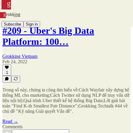
Subscribe
Sign in
#209 - Uber's Big Data
Platform: 100…
Grokking Vietnam
Feb 24, 2022
1
Trong số này, chúng ta cùng tìm hiểu về:Cách Wayfair xây dựng hệ
thống ML cho marketing;Cách Twitter sử dụng NLP để truy vấn dữ
liệu nội bộ;Quá trình Uber thiết kế hệ thống Big Data;Lời giải bài
toán "Find K-th Smallest Pair Distance";Grokking Techtalk #44 về
chủ đề "Kỹ năng Giải quyết Vấn đề".
Read →
Comments