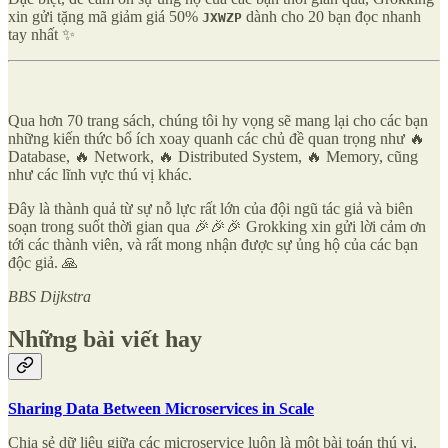
xin gửi tặng mã giảm giá 50%
dành cho 20 bạn đọc nhanh
JXWZP
tay nhất ✨
Qua hơn 70 trang sách, chúng tôi hy vọng sẽ mang lại cho các bạn
những kiến thức bổ ích xoay quanh các chủ đề quan trọng như 🔥
Database, 🔥 Network, 🔥 Distributed System, 🔥 Memory, cũng
như các lĩnh vực thú vị khác.
Đây là thành quả từ sự nỗ lực rất lớn của đội ngũ tác giả và biên
soạn trong suốt thời gian qua 🎉🎉🎉 Grokking xin gửi lời cảm ơn
tới các thành viên, và rất mong nhận được sự ủng hộ của các bạn
độc giả. 🙏
BBS Dijkstra
Những bài viết hay
Sharing Data Between Microservices in Scale
Chia sẻ dữ liệu giữa các microservice luôn là một bài toán thú vị,