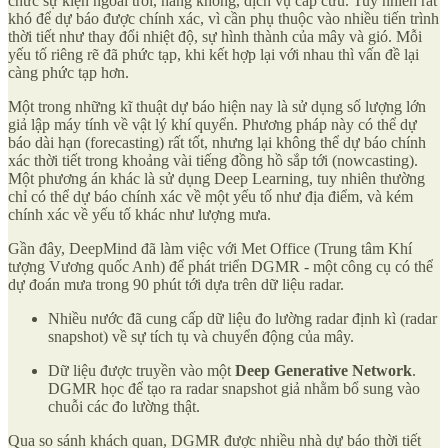
chức sự kiện ngoài trời, hàng không, dịch vụ cấp cứu. Tuy nhiên rất
khó để dự báo được chính xác, vì cần phụ thuộc vào nhiều tiến trình
thời tiết như thay đổi nhiệt độ, sự hình thành của mây và gió. Mỗi
yếu tố riêng rẽ đã phức tạp, khi kết hợp lại với nhau thì vấn đề lại
càng phức tạp hơn.
Một trong những kĩ thuật dự báo hiện nay là sử dụng số lượng lớn
giả lập máy tính về vật lý khí quyển. Phương pháp này có thể dự
báo dài hạn (forecasting) rất tốt, nhưng lại không thể dự báo chính
xác thời tiết trong khoảng vài tiếng đồng hồ sắp tới (nowcasting).
Một phương án khác là sử dụng Deep Learning, tuy nhiên thường
chỉ có thể dự báo chính xác về một yếu tố như địa điểm, và kém
chính xác về yếu tố khác như lượng mưa.
Gần đây, DeepMind đã làm việc với Met Office (Trung tâm Khí
tượng Vương quốc Anh) để phát triển DGMR - một công cụ có thể
dự đoán mưa trong 90 phút tới dựa trên dữ liệu radar.
Nhiều nước đã cung cấp dữ liệu đo lường radar định kì (radar
snapshot) về sự tích tụ và chuyển động của mây.
Dữ liệu được truyền vào một
Deep Generative Network
.
DGMR học để tạo ra radar snapshot giả nhằm bổ sung vào
chuỗi các đo lường thật.
Qua so sánh khách quan, DGMR được nhiều nhà dự báo thời tiết