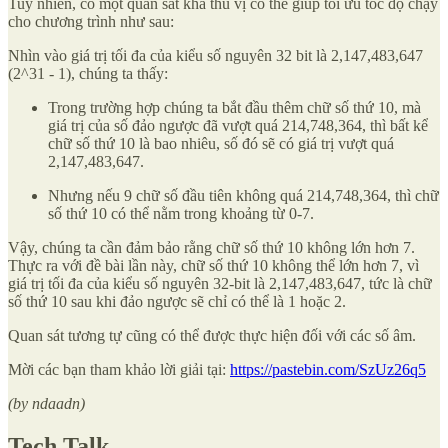
Tuy nhiên, có một quan sát khá thú vị có thể giúp tối ưu tốc độ chạy
cho chương trình như sau:
Nhìn vào giá trị tối đa của kiểu số nguyên 32 bit là 2,147,483,647
(2^31 - 1), chúng ta thấy:
Trong trường hợp chúng ta bắt đầu thêm chữ số thứ 10, mà
giá trị của số đảo ngược đã vượt quá 214,748,364, thì bất kể
chữ số thứ 10 là bao nhiêu, số đó sẽ có giá trị vượt quá
2,147,483,647.
Nhưng nếu 9 chữ số đầu tiên không quá 214,748,364, thì chữ
số thứ 10 có thể nằm trong khoảng từ 0-7.
Vậy, chúng ta cần đảm bảo rằng chữ số thứ 10 không lớn hơn 7.
Thực ra với đề bài lần này, chữ số thứ 10 không thể lớn hơn 7, vì
giá trị tối đa của kiểu số nguyên 32-bit là 2,147,483,647, tức là chữ
số thứ 10 sau khi đảo ngược sẽ chỉ có thể là 1 hoặc 2.
Quan sát tương tự cũng có thể được thực hiện đối với các số âm.
Mời các bạn tham khảo lời giải tại:
https://pastebin.com/SzUz26q5
(by ndaadn)
Tech Talk