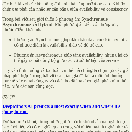
đặc biệt là với các hệ thống đòi hỏi khả năng mở rộng cao. Khi đó
chúng ta phải cân nhắc sự cân bằng giữa availability và consistency.
Trong bài viết sau giới thiệu 3 phương án:
Synchronous
,
Asynchronous
và
Hybrid
. Mỗi phương án đều có những ưu,
nhược điểm khác nhau.
Phương án Synchronous giúp đảm bảo data consistency thì lại
có nhược điểm là availability thấp và độ trễ cao.
Phương án Asynchronous giúp tăng availability, nhưng lại có
thể gây ra bất đồng bộ giữa các cơ sở dữ liệu của service.
Tùy vào tình huống và bài toán cụ thể mà chúng ta chọn lựa các giải
pháp phù hợp. Trong bài viết sau, tác giả đã kể ra một tình huống
thực tế xảy ra tại công ty và cách họ đã lựa chọn giải pháp như thế
nào. Mời các bạn cùng đọc.
(by lpv)
DeepMind’s AI predicts almost exactly when and where it’s
going to rain
Dự báo mưa là một trong những thử thách khó nhất của ngành dự
báo thời tiết, và có ý nghĩa quan trọng với nhiều ngành nghề như tổ