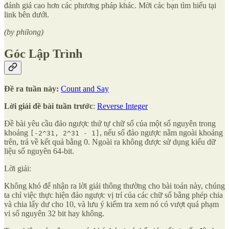
đánh giá cao hơn các phương pháp khác. Mời các bạn tìm hiểu tại
link bên dưới.
(by philong)
Góc Lập Trình
Đề ra tuần này:
Count and Say
Lời giải đề bài tuần trước
:
Reverse Integer
Đề bài yêu cầu đảo ngược thứ tự chữ số của một số nguyên trong
khoảng
, nếu số đảo ngược nằm ngoài khoảng
[-2^31, 2^31 - 1]
trên, trả về kết quả bằng 0. Ngoài ra không được sử dụng kiểu dữ
liệu số nguyên 64-bit.
Lời giải:
Không khó để nhận ra lời giải thông thường cho bài toán này, chúng
ta chỉ việc thực hiện đảo ngược vị trí của các chữ số bằng phép chia
và chia lấy dư cho 10, và lưu ý kiểm tra xem nó có vượt quá phạm
vi số nguyên 32 bit hay không.