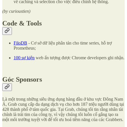
về caching và selection cho việc điều chỉnh hệ thống.
(by curioustien)
Code & Tools
FiloDB
- Cơ sở dữ liệu phân tán cho time series, hỗ trợ
Prometheus;
100 sự kiện
web ấn tượng được Chrome developers ghi nhận.
Góc Sponsors
Là một trong những siêu ứng dụng hàng đầu ở khu vực Đông Nam
Á, Grab cung cấp đa dạng dịch vụ cho hơn 187 triệu người dùng tại
428 thành phố ở tám quốc gia. Tại Grab, chúng tôi tin rằng nhân tài
chính là trái tim của công ty, vì vậy chúng tôi luôn cố gắng tạo ra
một môi trường tuyệt vời để tối ưu hoá tiềm năng của các Grabbers.