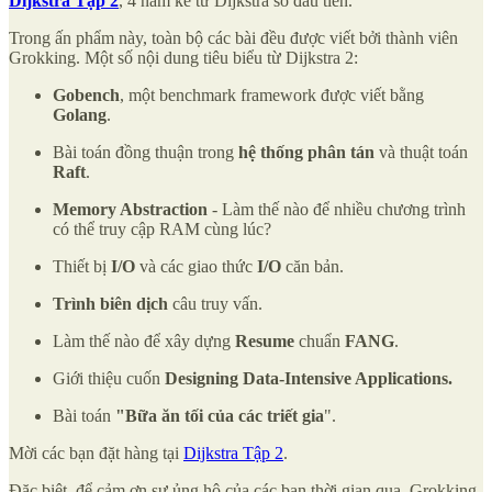
Dijkstra Tập 2
, 4 năm kể từ Dijkstra số đầu tiên.
Trong ấn phẩm này, toàn bộ các bài đều được viết bởi thành viên
Grokking. Một số nội dung tiêu biểu từ Dijkstra 2:
Gobench
, một benchmark framework được viết bằng
Golang
.
Bài toán đồng thuận trong
hệ thống phân tán
và thuật toán
Raft
.
Memory Abstraction
- Làm thế nào để nhiều chương trình
có thể truy cập RAM cùng lúc?
Thiết bị
I/O
và các giao thức
I/O
căn bản.
Trình biên dịch
câu truy vấn.
Làm thế nào để xây dựng
Resume
chuẩn
FANG
.
Giới thiệu cuốn
Designing Data-Intensive Applications.
Bài toán
"Bữa ăn tối của các triết gia
".
Mời các bạn đặt hàng tại
Dijkstra Tập 2
.
Đặc biệt, để cảm ơn sự ủng hộ của các bạn thời gian qua, Grokking