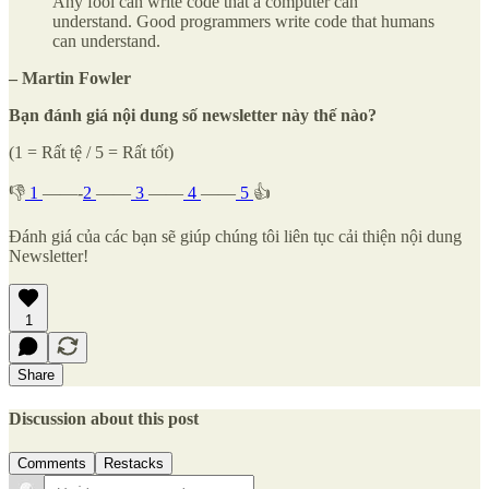
Any fool can write code that a computer can
understand. Good programmers write code that humans
can understand.
– Martin Fowler
Bạn đánh giá nội dung số newsletter này thế nào?
(1 = Rất tệ / 5 = Rất tốt)
👎
1
——-
2
——
3
——
4
——
5
👍
Đánh giá của các bạn sẽ giúp chúng tôi liên tục cải thiện nội dung
Newsletter!
1
Share
Discussion about this post
Comments
Restacks