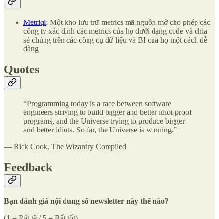
Metriql
: Một kho lưu trữ metrics mã nguồn mở cho phép các
công ty xác định các metrics của họ dưới dạng code và chia
sẻ chúng trên các công cụ dữ liệu và BI của họ một cách dễ
dàng
Quotes
“Programming today is a race between software
engineers striving to build bigger and better idiot-proof
programs, and the Universe trying to produce bigger
and better idiots. So far, the Universe is winning.”
― Rick Cook, The Wizardry Compiled
Feedback
Bạn đánh giá nội dung số newsletter này thế nào?
(1 = Rất tệ / 5 = Rất tốt)