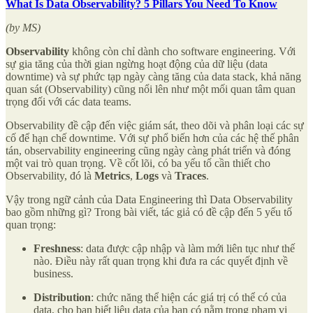
What Is Data Observability? 5 Pillars You Need To Know
(by MS)
Observability
không còn chỉ dành cho software engineering. Với
sự gia tăng của thời gian ngừng hoạt động của dữ liệu (data
downtime) và sự phức tạp ngày càng tăng của data stack, khả năng
quan sát (Observability) cũng nổi lên như một mối quan tâm quan
trọng đối với các data teams.
Observability đề cập đến việc giám sát, theo dõi và phân loại các sự
cố để hạn chế downtime. Với sự phổ biến hơn của các hệ thế phân
tán, observability engineering cũng ngày càng phát triển và đóng
một vai trò quan trọng. Về cốt lõi, có ba yếu tố cần thiết cho
Observability, đó là
Metrics
,
Logs
và
Traces
.
Vậy trong ngữ cảnh của Data Engineering thì Data Observability
bao gồm những gì? Trong bài viết, tác giả có đề cập đến 5 yếu tố
quan trọng:
Freshness
: data được cập nhập và làm mới liên tục như thế
nào. Điều này rất quan trọng khi đưa ra các quyết định về
business.
Distribution
: chức năng thể hiện các giá trị có thể có của
data, cho bạn biết liệu data của bạn có nằm trong phạm vi