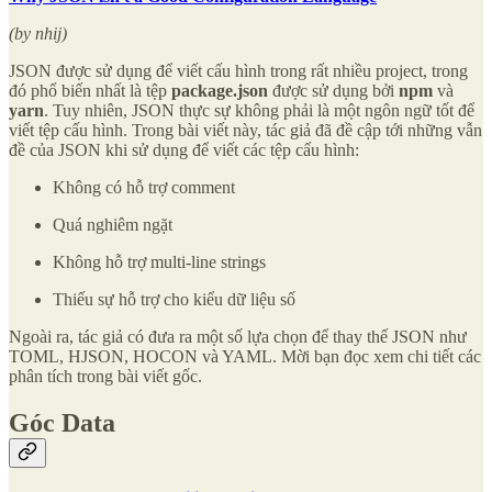
(by nhij)
JSON được sử dụng để viết cấu hình trong rất nhiều project, trong
đó phổ biến nhất là tệp
package.json
được sử dụng bởi
npm
và
yarn
. Tuy nhiên, JSON thực sự không phải là một ngôn ngữ tốt để
viết tệp cấu hình. Trong bài viết này, tác giả đã đề cập tới những vẫn
đề của JSON khi sử dụng để viết các tệp cấu hình:
Không có hỗ trợ comment
Quá nghiêm ngặt
Không hỗ trợ multi-line strings
Thiếu sự hỗ trợ cho kiểu dữ liệu số
Ngoài ra, tác giả có đưa ra một số lựa chọn để thay thế JSON như
TOML, HJSON, HOCON và YAML. Mời bạn đọc xem chi tiết các
phân tích trong bài viết gốc.
Góc Data