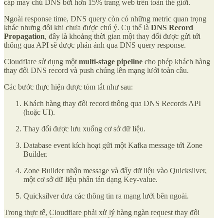
cấp máy chủ DNS bởi hơn 15% trang web trên toàn thế giới.
Ngoài response time, DNS query còn có những metric quan trọng
khác nhưng đôi khi chưa được chú ý. Cụ thể là
DNS Record
Propagation
, đây là khoảng thời gian một thay đổi được gửi tới
thông qua API sẽ được phản ánh qua DNS query response.
Cloudflare sử dụng một
multi-stage pipeline
cho phép khách hàng
thay đổi DNS record và push chúng lên mạng lưới toàn cầu.
Các bước thực hiện được tóm tắt như sau:
Khách hàng thay đổi record thông qua DNS Records API
(hoặc UI).
Thay đổi được lưu xuống cơ sở dữ liệu.
Database event kích hoạt gửi một Kafka message tới Zone
Builder.
Zone Builder nhận message và đẩy dữ liệu vào Quicksilver,
một cơ sở dữ liệu phân tán dạng Key-value.
Quicksilver đưa các thông tin ra mạng lưới bên ngoài.
Trong thực tế, Cloudflare phải xử lý hàng ngàn request thay đổi