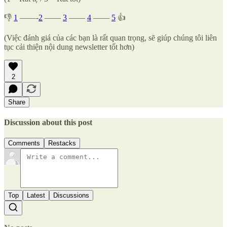
👎
1
——-
2
——
3
——
4
——
5
👍
(Việc đánh giá của các bạn là rất quan trọng, sẽ giúp chúng tôi liên
tục cải thiện nội dung newsletter tốt hơn)
2
Share
Discussion about this post
Comments
Restacks
Top
Latest
Discussions