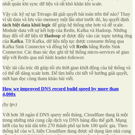
nhất quán khi sync dữ liệu và rất khó khăn khi scale.
Vậy các kỹ sự tại Trivago đã giải quyết bài toán trên thế nào? Thay
vì tải data và lưu vào memory một lần như trước đó, họ quyết định
tách biệt data khỏi logic
để giúp hệ thống nhẹ hơn và dễ scale.
Module data với sự kết hợp của Redis, Kafka và Hadoop. Những
thay đổi về dữ liệu từ
Hadoop
sẽ được đẩy vào các topic tương ứng
của
Kafka
. Từ Kafka, dữ liệu tiếp tục được consume thông qua
Kafka Sink Connector và đồng bộ với
Redis
bằng Redis Sink
Connector. Các thao tác đọc ghi từ hệ thống micro-services sẽ giao
tiếp với Redis qua mô hình leader-follower.
Việc tái cấu trúc đã giúp tối ưu thời gian khởi động của hệ thống và
có thể dễ dàng scale hơn. Để tìm hiểu chi tiết về hướng giải quyết,
mời bạn đọc cùng tham khảo bài viết.
How we improved DNS record build speed by more than
4,000x
(by lpv)
Với hơn 38 ngàn tỉ DNS query mỗi tháng, Cloudflare đang là một
trong những nhà cung cấp dịch vụ DNS hàng đầu thế giới. Mạng
lưới của họ trải dài trên 270 thành phố tại hơn 100 quốc gia. Theo
thống kê của w3, hiện Cloudflare đang được sử dụng làm nhà cung