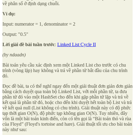
về phân số ở định dạng chuỗi.
Ví dụ:
Input: numerator = 1, denominator = 2
Output: "0.5"
Lời giải đề bài tuần trước
:
Linked List Cycle II
(by ndaadn)
Bài toán yêu cầu xác định xem một Linked List cho trước có chu
trình (vòng lặp) hay không và trả về phần tử bắt đầu của chu trình
đó.
Đọc đề bài, ta có thể nghĩ ngay đến một giải thuật đơn giản đơn giản
bằng cách duyệt qua toàn bộ Linked List, với mỗi phần tử, ta đưa
phần tử đó vào một HashSet cho đến khi gặp phần tử lặp và trả về
kết quả là phần tử đó, hoặc cho đến khi duyệt hết toàn bộ List và trả
về kết quả null (List không có chu trình). Giải thuật này có độ phức
tạp thời gian O(N), độ phức tạp không gian O(N). Tuy nhiên, đây
vốn là một bài toán kinh điển, còn có tên gọi là “Bài toán thỏ và rùa
của Floyd” (Floyd's tortoise and hare). Giải thuật tối ưu cho bài toán
này như sau: