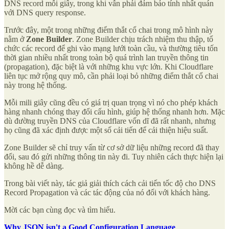
DNS record mỗi giây, trong khi vẫn phải đảm bảo tính nhất quán
với DNS query response.
Trước đây, một trong những điểm thắt cổ chai trong mô hình này
nằm ở
Zone Builder
. Zone Builder chịu trách nhiệm thu thập, tổ
chức các record để ghi vào mạng lưới toàn cầu, và thường tiêu tốn
thời gian nhiều nhất trong toàn bộ quá trình lan truyền thông tin
(propagation), đặc biệt là với những khu vực lớn. Khi Cloudflare
liên tục mở rộng quy mô, cần phải loại bỏ những điểm thắt cổ chai
này trong hệ thống.
Mỗi mili giây cũng đều có giá trị quan trọng vì nó cho phép khách
hàng nhanh chóng thay đổi cấu hình, giúp hệ thống nhanh hơn. Mặc
dù đường truyền DNS của Cloudflare vốn dĩ đã rất nhanh, nhưng
họ cũng đã xác định được một số cải tiến để cải thiện hiệu suất.
Zone Builder sẽ chỉ truy vấn từ cơ sở dữ liệu những record đã thay
đổi, sau đó gửi những thông tin này đi. Tuy nhiên cách thực hiện lại
không hề dễ dàng.
Trong bài viết này, tác giả giải thích cách cải tiến tốc độ cho DNS
Record Propagation và các tác động của nó đối với khách hàng.
Mời các bạn cùng đọc và tìm hiểu.
Why JSON isn't a Good Configuration Language