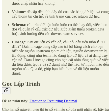
được chấp nhận hay không
Volume
: đề cập đến tính đầy đủ của các bảng dữ liệu và cung
cấp thông tin chi tiết về tình trạng của các nguồn dữ liệu
Schema
: cấu trúc dữ liệu luôn luôn có thể thay đổi, việc theo
dõi và quản lý cấu trúc dữ liệu giúp giảm thiểu broken data
hoặc ảnh hưởng đến các downstream services
Lineage
: Khi dữ liệu có vấn đề, câu hỏi đầu tiên luôn là "Ở
đâu?" Data lineage cung cấp câu trả lời bằng cách cho bạn
biết các nguồn upstream tạo ra dữ liệu, nguồn downstream bị
tác động, cũng như team nào đang tạo dữ liệu và ai đang truy
cập nó. Data Lineage cũng cho bạn cái nhìn tổng quát về việc
dữ liệu được tạo ra và sử dụng như thế nào, từ nguồn nào đến
nguồn nào. Qua đó, giúp bạn hiểu hơn về dữ liệu muốn
dùng.
Góc Lập Trình
Đề ra tuần này:
Fraction to Recurring Decimal
Cho hai số nguyên biểu thị tử số và mẫu số của một phân số, hãy trả