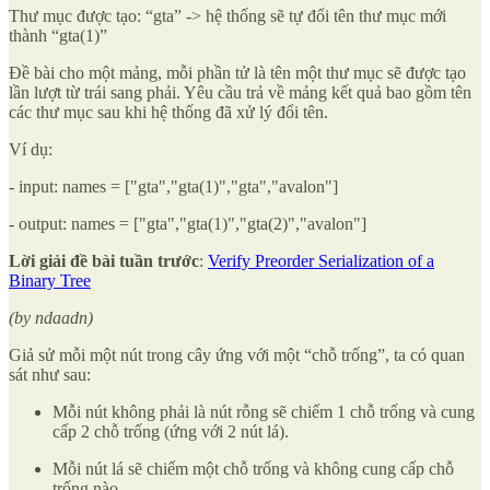
Thư mục được tạo: “gta” -> hệ thống sẽ tự đổi tên thư mục mới
thành “gta(1)”
Đề bài cho một mảng, mỗi phần tử là tên một thư mục sẽ được tạo
lần lượt từ trái sang phải. Yêu cầu trả về mảng kết quả bao gồm tên
các thư mục sau khi hệ thống đã xử lý đổi tên.
Ví dụ:
- input: names = ["gta","gta(1)","gta","avalon"]
- output: names = ["gta","gta(1)","gta(2)","avalon"]
Lời giải đề bài tuần trước
:
Verify Preorder Serialization of a
Binary Tree
(by ndaadn)
Giả sử mỗi một nút trong cây ứng với một “chỗ trống”, ta có quan
sát như sau:
Mỗi nút không phải là nút rỗng sẽ chiếm 1 chỗ trống và cung
cấp 2 chỗ trống (ứng với 2 nút lá).
Mỗi nút lá sẽ chiếm một chỗ trống và không cung cấp chỗ
trống nào.