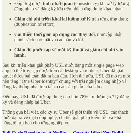
Đáp ứng được
tính nhất quán
(consistency) khi xử lý lượng
đăng nhập và đăng ký lớn trên nhiều ứng dụng khác nhau.
Giảm chi phí triển khai lại luồng xử lý
trên từng ứng dụng
(duplication of effort).
Cải thiện thời gian áp dụng các thay đổi
, như cập nhật
chính sách bảo mật và các bản vá lỗi.
Giảm độ phức tạp về mặt kỹ thuật
và
giảm chi phí vận
hành
.
Sau khi triển khai giải pháp USL dưới dạng một single page web
app có thể truy cập được trên cả desktop và mobile, Uber đã giải
quyết được bài toán đặt ra ban đầu. Hơn thế nữa, USL đã mở ra một
nền tảng “One Uber Identity” chung với trải nghiệm đăng nhập và
đăng ký thống nhất trên tất cả các sản phẩm của Uber.
Đến nay, USL đã được áp dụng cho hơn 78% lưu lượng xử lý đăng
ký và đăng nhập tại Uber.
Thông qua bài viết, các kỹ sư Uber sẽ giới thiệu về USL, các thách
thức đặt ra về mặt công nghệ, chi tiết giải pháp kiến trúc và khả
năng tối ưu hoá cho từng nghiệp vụ.
Full Cycle Developers at Netflix — Operate What You Build