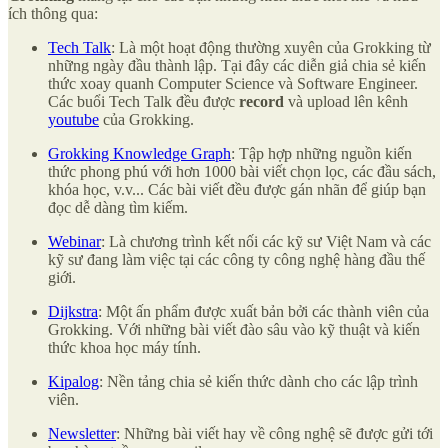
ích thông qua:
Tech Talk
: Là một hoạt động thường xuyên của Grokking từ
những ngày đầu thành lập. Tại đây các diễn giả chia sẻ kiến
thức xoay quanh Computer Science và Software Engineer.
Các buổi Tech Talk đều được
record
và upload lên kênh
youtube
của Grokking.
Grokking Knowledge Graph
: Tập hợp những nguồn kiến
thức phong phú với hơn 1000 bài viết chọn lọc, các đầu sách,
khóa học, v.v... Các bài viết đều được gán nhãn để giúp bạn
đọc dễ dàng tìm kiếm.
Webinar
: Là chương trình kết nối các kỹ sư Việt Nam và các
kỹ sư đang làm việc tại các công ty công nghệ hàng đầu thế
giới.
Dijkstra
: Một ấn phẩm được xuất bản bởi các thành viên của
Grokking. Với những bài viết đào sâu vào kỹ thuật và kiến
thức khoa học máy tính.
Kipalog
: Nền tảng chia sẻ kiến thức dành cho các lập trình
viên.
Newsletter
: Những bài viết hay về công nghệ sẽ được gửi tới