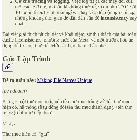
Cơ chế tracing và logging
. Việc log tất cả các thay đổi của
một cache ở quy mô lớn là không thực tế, ví dụ như TAO với
10 nghìn tỉ cache-fill mỗi ngày. Thay vào đó, đội ngũ chỉ log
những khoảng thời gian dễ dẫn đến vấn đề
inconsistency
này
nhất.
Bài viết giải thích rất chi tiết về khái niệm, sự thử thách của bài toán
cache inconsistency, phương thức của Meta, và một trường hợp áp
dụng để fix bug thực tế. Mời các bạn tham khảo nhé.
Góc Lập Trình
Đề ra tuần này:
Making File Names Unique
(by ndaadn)
Khi tạo một thư mục mới, nếu tên thư mục trùng với tên thư mục
hiện có, hệ thống sẽ tự động đổi tên thư mục thành dạng <tên thư
mục>(số thứ tự tiếp theo).
Ví dụ:
Thư mục hiện có: “gta”