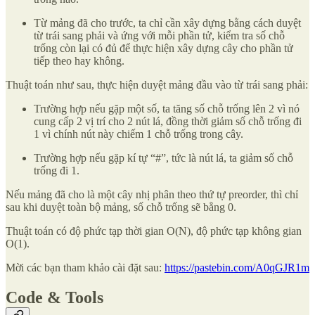
Từ mảng đã cho trước, ta chỉ cần xây dựng bằng cách duyệt
từ trái sang phải và ứng với mỗi phần tử, kiểm tra số chỗ
trống còn lại có đủ để thực hiện xây dựng cây cho phần tử
tiếp theo hay không.
Thuật toán như sau, thực hiện duyệt mảng đầu vào từ trái sang phải:
Trường hợp nếu gặp một số, ta tăng số chỗ trống lên 2 vì nó
cung cấp 2 vị trí cho 2 nút lá, đồng thời giảm số chỗ trống đi
1 vì chính nút này chiếm 1 chỗ trống trong cây.
Trường hợp nếu gặp kí tự “#”, tức là nút lá, ta giảm số chỗ
trống đi 1.
Nếu mảng đã cho là một cây nhị phân theo thứ tự preorder, thì chỉ
sau khi duyệt toàn bộ mảng, số chỗ trống sẽ bằng 0.
Thuật toán có độ phức tạp thời gian O(N), độ phức tạp không gian
O(1).
Mời các bạn tham khảo cài đặt sau:
https://pastebin.com/A0qGJR1m
Code & Tools