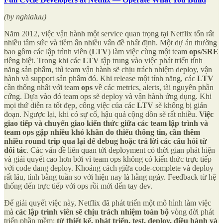
(by nghialuu)
Năm 2012, việc vận hành một service quan trọng tại Netflix tốn rất
nhiều tâm sức và tiềm ẩn nhiều vấn đề nhất định. Một dự án thường
bao gồm các lập trình viên (
LTV
) làm việc cùng một team
ops/SRE
riêng biệt. Trong khi các
LTV
tập trung vào việc phát triển tính
năng sản phẩm, thì team vận hành sẽ chịu trách nhiệm deploy, vận
hành và support sản phẩm đó. Khi release một tính năng, các
LTV
cần thống nhất với team
ops
về các metrics, alerts, tài nguyên phần
cứng. Dựa vào đó team ops sẽ deploy và vận hành ứng dụng. Khi
mọi thứ diễn ra tốt đẹp, công việc của các
LTV
sẽ không bị gián
đoạn. Ngược lại, khi có sự cố, hậu quả cộng dồn sẽ rất nhiều.
Việc
giao tiếp và chuyển giao kiến thức giữa các team lập trình và
team ops gặp nhiều khó khăn do thiếu thông tin, cần thêm
nhiều round trip qua lại để debug hoặc trả lời các câu hỏi từ
đối tác
. Các vấn đề liên quan tới deployment có thời gian phát hiện
và giải quyết cao hơn bởi vì team ops không có kiến thức trực tiếp
với code đang deploy. Khoảng cách giữa code-complete và deploy
rất lâu, tính bằng tuần so với hiện nay là hằng ngày. Feedback từ hệ
thống đến trực tiếp với ops rồi mới đến tay dev.
Để giải quyết việc này, Netflix đã phát triển một mô hình làm việc
mà
các lập trình viên sẽ chịu trách nhiệm toàn bộ
vòng đời phát
triển phần mềm:
từ
thiết kế, phát triển, test, deploy, điều hành và