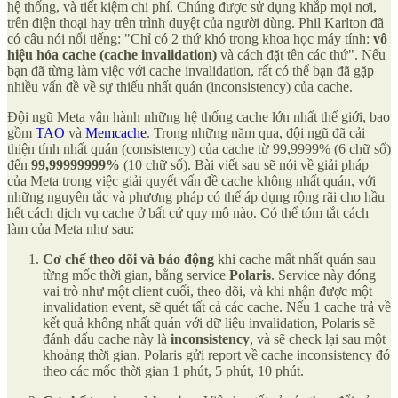
hệ thống, và tiết kiệm chi phí. Chúng được sử dụng khắp mọi nơi,
trên điện thoại hay trên trình duyệt của người dùng. Phil Karlton đã
có câu nói nổi tiếng: "Chỉ có 2 thứ khó trong khoa học máy tính:
vô
hiệu hóa cache (cache invalidation)
và cách đặt tên các thứ". Nếu
bạn đã từng làm việc với cache invalidation, rất có thể bạn đã gặp
nhiều vấn đề về sự thiếu nhất quán (inconsistency) của cache.
Đội ngũ Meta vận hành những hệ thống cache lớn nhất thế giới, bao
gồm
TAO
và
Memcache
. Trong những năm qua, đội ngũ đã cải
thiện tính nhất quán (consistency) của cache từ 99,9999% (6 chữ số)
đến
99,99999999%
(10 chữ số). Bài viết sau sẽ nói về giải pháp
của Meta trong việc giải quyết vấn đề cache không nhất quán, với
những nguyên tắc và phương pháp có thể áp dụng rộng rãi cho hầu
hết cách dịch vụ cache ở bất cứ quy mô nào. Có thể tóm tắt cách
làm của Meta như sau:
Cơ chế theo dõi và báo động
khi cache mất nhất quán sau
từng mốc thời gian, bằng service
Polaris
. Service này đóng
vai trò như một client cuối, theo dõi, và khi nhận được một
invalidation event, sẽ quét tất cả các cache. Nếu 1 cache trả về
kết quả không nhất quán với dữ liệu invalidation, Polaris sẽ
đánh dấu cache này là
inconsistency
, và sẽ check lại sau một
khoảng thời gian. Polaris gửi report về cache inconsistency đó
theo các mốc thời gian 1 phút, 5 phút, 10 phút.