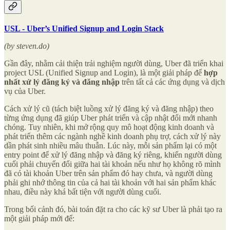
USL - Uber’s Unified Signup and Login Stack
(by steven.do)
Gần đây, nhằm cải thiện trải nghiệm người dùng, Uber đã triển khai
project USL (Unified Signup and Login), là một giải pháp để
hợp
nhất xử lý đăng ký và đăng nhập
trên tất cả các ứng dụng và dịch
vụ của Uber.
Cách xử lý cũ (tách biệt luồng xử lý đăng ký và đăng nhập) theo
từng ứng dụng đã giúp Uber phát triển và cập nhật đổi mới nhanh
chóng. Tuy nhiên, khi mở rộng quy mô hoạt động kinh doanh và
phát triển thêm các ngành nghề kinh doanh phụ trợ, cách xử lý này
dần phát sinh nhiều mâu thuẫn. Lúc này, mỗi sản phẩm lại có một
entry point để xử lý đăng nhập và đăng ký riêng, khiến người dùng
cuối phải chuyển đổi giữa hai tài khoản nếu như họ không rõ mình
đã có tài khoản Uber trên sản phẩm đó hay chưa, và người dùng
phải ghi nhớ thông tin của cả hai tài khoản với hai sản phẩm khác
nhau, điều này khá bất tiện với người dùng cuối.
Trong bối cảnh đó, bài toán đặt ra cho các kỹ sư Uber là phải tạo ra
một giải pháp mới để: