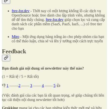
free-for.dev
- Thời nay có một lượng khổng lồ các dịch vụ
OpenSource hoặc free dành cho lập trình viên, nhưng không
dễ để tìm thấy chúng.
free-for.dev
giúp chọn lọc và cung cấp
danh sách các phần mềm (SaaS, PaaS, IaaS, ...) có free tier
cho bạn
Miro
- Một ứng dụng bảng trắng ảo cho phép nhóm của bạn
có thể thảo luận, chia sẻ và lên ý tưởng một cách trực tuyến
Feedback
Bạn đánh giá nội dung số newsletter này thế nào?
(1 = Rất tệ / 5 = Rất tốt)
👎
1
——-
2
——
3
——
4
——
5
👍
(Việc đánh giá của các bạn là rất quan trọng, sẽ giúp chúng tôi liên
tục cải thiện nội dung newsletter tốt hơn)
Grokking
mang lại cho các bạn những kiến thức mới mẻ và hữu