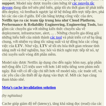
support
. Model này được truyền cảm hứng từ
các nguyên tắc
devops
đang dần trở nên phổ biến, giúp tối ưu thời gian từ phát triển
đến deploy, và feedback ngược lại từ hệ thống đến trực tiếp dev, phá
bỏ các rào cản ở giữa. Để cân bằng lượng công việc của dev,
Netflix tạo ra các team tập trung hóa như Cloud Platform,
Performance & Reliability Engineering, Engineering Tools,
bao
gồm các chuyên gia với những kiến thức chuyên sâu về
deployment, infrastructure, alert, ... . Những chuyên gia đóng gói
những hiểu biết của mình thành
các tool
và phát triển cơ sở hạ tầng
chung, với nhiệm vụ tăng tốc năng suất và tự động hóa các công
việc của
LTV
. Như vậy,
LTV
sẽ tối ưu hóa thời gian release tính
năng mới và thử nghiệm, học hỏi và thích nghi trực tiếp từ nó, tự
chủ xuyên suốt vòng đời phần mềm.
Model này được Netflix áp dụng cho đến ngày hôm nay, góp phần
mở rộng đến 125 triệu user với hơn 140 triệu tiếng xem phim mỗi
ngày. Bài viết có đề cập chi tiết hơn về model này, các trade off, và
các yêu cầu cần thiết để áp dụng vào thực tế. Mời các bạn cùng
tham khảo nhé.
Meta’s cache invalidation solution
(by nghialuu)
Cache giúp giảm độ trễ (latency), tăng khả năng đọc (read) của các