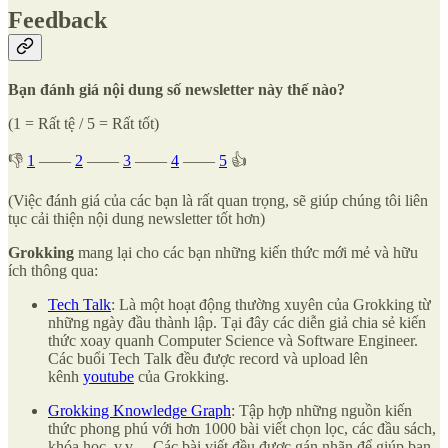
Feedback
Bạn đánh giá nội dung số newsletter này thế nào?
(1 = Rất tệ / 5 = Rất tốt)
👎
1
——
2
——
3
——
4
——
5
👍
(Việc đánh giá của các bạn là rất quan trọng, sẽ giúp chúng tôi liên
tục cải thiện nội dung newsletter tốt hơn)
Grokking
mang lại cho các bạn những kiến thức mới mẻ và hữu
ích thông qua:
Tech Talk
: Là một hoạt động thường xuyên của Grokking từ
những ngày đầu thành lập. Tại đây các diễn giả chia sẻ kiến
thức xoay quanh Computer Science và Software Engineer.
Các buổi Tech Talk đều được record và upload lên
kênh
youtube
của Grokking.
Grokking Knowledge Graph
: Tập hợp những nguồn kiến
thức phong phú với hơn 1000 bài viết chọn lọc, các đầu sách,
khóa học, v.v… Các bài viết đều được gán nhãn để giúp bạn