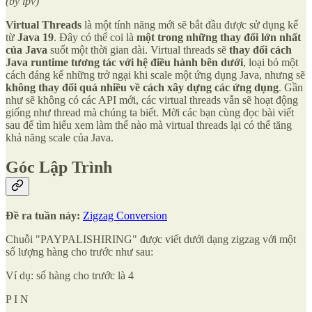
(by lpv)
Virtual Threads
là một tính năng mới sẽ bắt đầu được sử dụng kể
từ
Java 19
. Đây có thể coi là
một trong những thay đổi lớn nhất
của Java
suốt một thời gian dài. Virtual threads sẽ
thay đổi cách
Java runtime tương tác với hệ điều hành bên dưới
, loại bỏ một
cách đáng kể những trở ngại khi scale một ứng dụng Java, nhưng sẽ
không thay đổi quá nhiều về cách xây dựng các ứng dụng
. Gần
như sẽ không có các API mới, các virtual threads vẫn sẽ hoạt động
giống như thread mà chúng ta biết. Mời các bạn cùng đọc bài viết
sau để tìm hiểu xem làm thế nào mà virtual threads lại có thể tăng
khả năng scale của Java.
Góc Lập Trình
Đề ra tuần này:
Zigzag Conversion
Chuỗi "PAYPALISHIRING" được viết dưới dạng zigzag với một
số lượng hàng cho trước như sau:
Ví dụ: số hàng cho trước là 4
P I N