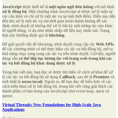
JavaScript
được thiết kế là
một ngôn ngữ đơn luồng
với mô hình
xử lý đồng bộ
. Một chương trình JavaScript sẽ được xử lý tuần tự
các câu lệnh và chỉ xử lý một tác vụ tại một thời điểm. Điều này dẫn
đến khi xử lý một tác vụ mà thời gian hoàn thành không dễ xác
định, trình duyệt sẽ không thể xử lý bất kỳ một tương tác nào khác
từ người dùng, ví dụ như nhấn nhập dữ liệu hay nhấn nút. Trạng
thái này thường được gọi là
blocking
.
Để giải quyết vấn đề blocking, trình duyệt cung cấp các
Web APIs
để các chương trình có thể thực hiện các tác vụ bất đồng bộ, mở ra
khả năng chạy song song các tác vụ trên trình duyệt. Giờ đây, người
dùng vẫn
có thể tiếp tục tương tác với trang web trong khi các
tác vụ bất đồng bộ khác đang được xử lý
.
Trong bài viết này, bạn đọc sẽ được tìm hiểu về cách sơ khai để xử
lý các tác vụ bất đồng bộ sử dụng
Callback
, sau đó là
Promises
và
mới nhất là
async/await
. Ngoài ra, để bạn đọc dễ hiểu hơn về các
cách triển khai xử lý bất đồng bộ, trong bài viết cũng giải thích các
thành phần cơ bản trong của JavaScript như event loop, stack và
queue.
Virtual Threads: New Foundations for High-Scale Java
Applications