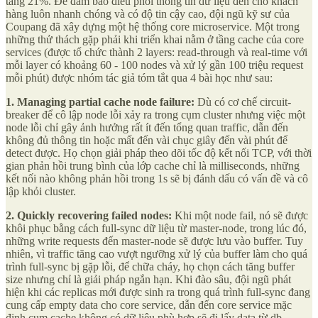
tăng 21%. Để đảm bảo điều phối thông tin dữ liệu đến cho khách
hàng luôn nhanh chóng và có độ tin cậy cao, đội ngũ kỹ sư của
Coupang đã xây dựng một hệ thống core microservice. Một trong
những thử thách gặp phải khi triển khai nằm ở tầng cache của core
services (được tổ chức thành 2 layers: read-through và real-time với
mỗi layer có khoảng 60 - 100 nodes và xử lý gần 100 triệu request
mỗi phút) được nhóm tác giả tóm tắt qua 4 bài học như sau:
1. Managing partial cache node failure:
Dù có cơ chế circuit-
breaker để cô lập node lỗi xảy ra trong cụm cluster nhưng việc một
node lỗi chỉ gây ảnh hưởng rất ít đến tổng quan traffic, dẫn đến
không đủ thông tin hoặc mất đến vài chục giây đến vài phút để
detect được. Họ chọn giải pháp theo dõi tốc độ kết nối TCP, với thời
gian phản hồi trung bình của lớp cache chỉ là milliseconds, những
kết nối nào không phản hồi trong 1s sẽ bị đánh dấu có vấn đề và cô
lập khỏi cluster.
2. Quickly recovering failed nodes:
Khi một node fail, nó sẽ được
khôi phục bằng cách full-sync dữ liệu từ master-node, trong lúc đó,
những write requests đến master-node sẽ được lưu vào buffer. Tuy
nhiên, vì traffic tăng cao vượt ngưỡng xử lý của buffer làm cho quá
trình full-sync bị gặp lỗi, để chữa cháy, họ chọn cách tăng buffer
size nhưng chỉ là giải pháp ngắn hạn. Khi đào sâu, đội ngũ phát
hiện khi các replicas mới được sinh ra trong quá trình full-sync đang
cung cấp empty data cho core service, dẫn đến core service mặc
định cụm cache không có dữ liệu phù hợp sẽ đi lấy data từ db