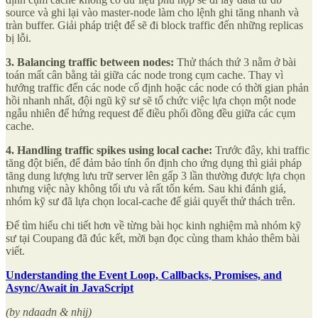
source và ghi lại vào master-node làm cho lệnh ghi tăng nhanh và
tràn buffer. Giải pháp triệt để sẽ đi block traffic đến những replicas
bị lỗi.
3. Balancing traffic between nodes:
Thử thách thứ 3 nằm ở bài
toán mất cân bằng tải giữa các node trong cụm cache. Thay vì
hướng traffic đến các node cố định hoặc các node có thời gian phản
hồi nhanh nhất, đội ngũ kỹ sư sẽ tổ chức việc lựa chọn một node
ngẫu nhiên để hứng request để điều phối đồng đều giữa các cụm
cache.
4. Handling traffic spikes using local cache:
Trước đây, khi traffic
tăng đột biến, để đảm bảo tính ổn định cho ứng dụng thì giải pháp
tăng dung lượng lưu trữ server lên gấp 3 lần thường được lựa chọn
nhưng việc này không tối ưu và rất tốn kém. Sau khi đánh giá,
nhóm kỹ sư đã lựa chọn local-cache để giải quyết thử thách trên.
Để tìm hiểu chi tiết hơn về từng bài học kinh nghiệm mà nhóm kỹ
sư tại Coupang đã đúc kết, mời bạn đọc cùng tham khảo thêm bài
viết.
Understanding the Event Loop, Callbacks, Promises, and
Async/Await in JavaScript
(by ndaadn & nhij)