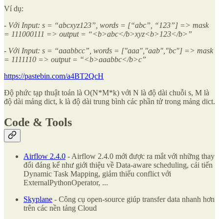
Ví dụ:
- Với Input: s = “abcxyz123”, words = [“abc”, “123”] => mask
= 111000111 => output = “<b>abc</b>xyz<b>123</b>”
- Với Input: s = “aaabbcc”, words = ["aaa","aab","bc"] => mask
= 1111110 => output = “<b>aaabbc</b>c”
https://pastebin.com/a4BT2QcH
Độ phức tạp thuật toán là O(N*M*k) với N là độ dài chuỗi s, M là
độ dài mảng dict, k là độ dài trung bình các phần tử trong mảng dict.
Code & Tools
Airflow 2.4.0
- Airflow 2.4.0 mới được ra mắt với những thay
đổi đáng kể như giới thiệu về Data-aware scheduling, cải tiến
Dynamic Task Mapping, giảm thiểu conflict với
ExternalPythonOperator, ...
Skyplane
- Công cụ open-source giúp transfer data nhanh hơn
trên các nền tảng Cloud