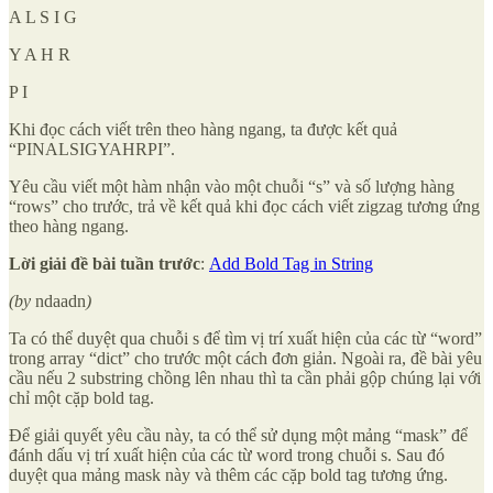
A L S I G
Y A H R
P I
Khi đọc cách viết trên theo hàng ngang, ta được kết quả
“PINALSIGYAHRPI”.
Yêu cầu viết một hàm nhận vào một chuỗi “s” và số lượng hàng
“rows” cho trước, trả về kết quả khi đọc cách viết zigzag tương ứng
theo hàng ngang.
Lời giải đề bài tuần trước
:
Add Bold Tag in String
(by
ndaadn
)
Ta có thể duyệt qua chuỗi s để tìm vị trí xuất hiện của các từ “word”
trong array “dict” cho trước một cách đơn giản. Ngoài ra, đề bài yêu
cầu nếu 2 substring chồng lên nhau thì ta cần phải gộp chúng lại với
chỉ một cặp bold tag.
Để giải quyết yêu cầu này, ta có thể sử dụng một mảng “mask” để
đánh dấu vị trí xuất hiện của các từ word trong chuỗi s. Sau đó
duyệt qua mảng mask này và thêm các cặp bold tag tương ứng.