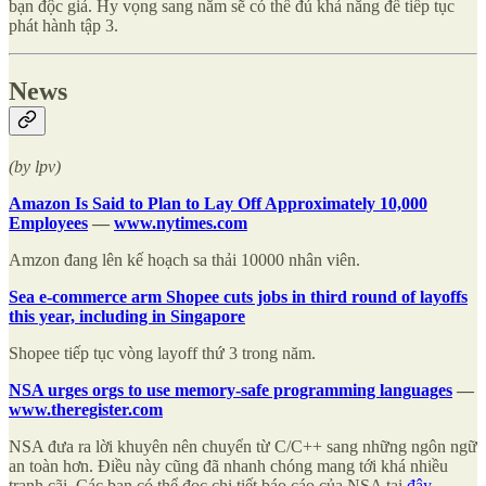
bạn độc giả. Hy vọng sang năm sẽ có thể đủ khả năng để tiếp tục
phát hành tập 3.
News
(by lpv)
Amazon Is Said to Plan to Lay Off Approximately 10,000
Employees
—
www.nytimes.com
Amzon đang lên kế hoạch sa thải 10000 nhân viên.
Sea e-commerce arm Shopee cuts jobs in third round of layoffs
this year, including in Singapore
Shopee tiếp tục vòng layoff thứ 3 trong năm.
NSA urges orgs to use memory-safe programming languages
—
www.theregister.com
NSA đưa ra lời khuyên nên chuyển từ C/C++ sang những ngôn ngữ
an toàn hơn. Điều này cũng đã nhanh chóng mang tới khá nhiều
tranh cãi. Các bạn có thể đọc chi tiết báo cáo của NSA tại
đây
.