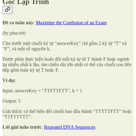
Góc Lập Trình
Đề ra tuần này
:
Maximize the Confusion of an Exam
(by phucnh)
Cho trước một chuỗi ký tự “answerKey” chỉ gồm 2 ký tự “T” và
“F”, và một số nguyên k.
Được phép thực hiện hoán đổi mỗi ký tự từ T thành F hoặc ngược
lại nhiều nhất k lần, tìm chiều dài lớn nhất có thể của chuỗi con liên
tiếp gồm toàn ký tự T hoặc F.
Ví dụ:
Input: answerKey = "TTFTTFTT", k = 1
Output: 5
Giải thích: có thể biến đổi chuỗi ban đầu thành “TTTTTFTT” hoặc
“TTFTTTTT”.
Lời giải tuần trước
:
Repeated DNA Sequences