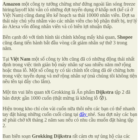
Amazon
một công ty tưởng chừng như đứng ngoài làn sóng freeze
hiring/layoff khi vẫn có những đợt tuyển dụng ở khắp nơi (kể cả ở
Việt Nam) cũng đang lên kế hoạch sa thải 10000 nhân viên. Đợt sa
thải này chủ yếu nhắm vào các nhân viên cho bộ phận thiết bị, trợ lý
ảo Alexa vốn đông nhân viên và có biên lợi nhuận thấp.
Bên cạnh đó với tình hình tài chính không mấy khả quan,
Shopee
cũng đang tiến hành bắt đầu vòng cắt giảm nhân sự thứ 3 trong
năm.
Tại
Việt Nam
một số công ty lớn cũng đã có những động thái nhất
định trong việc tinh giản bộ máy nhân sự sau nhiều năm mở rộng
hoặc thua lỗ. Một số công ty có tài chính tốt cũng đã dè chừng hơn
trong việc tuyển dụng và mở rộng nhân sự (mà chúng tôi không tiện
nêu tên tại đây cho lắm).
Một tin vui liên quan tới Grokking là Ấn phẩm
Dijkstra
tập 2 đã
bán được gần 1000 cuốn (thật mừng là không lỗ 😰).
Hiện trong kho chỉ còn vài cuốn nữa thôi nên các bạn có thể nhanh
tay đặt hàng những cuốn cuối cùng tại
đây
nhé. Sau đợt này các bạn
sẽ phải chờ tới tháng 2 năm sau nếu có nhu cầu muốn đặt hàng tập
2.
Ban biên soạn
Grokking Dijkstra
rất cảm ơn sự ủng hộ của các