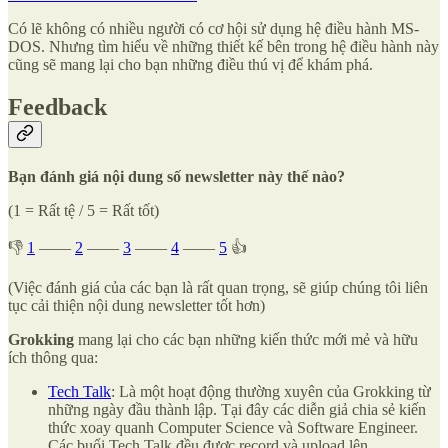
Có lẽ không có nhiều người có cơ hội sử dụng hệ điều hành MS-
DOS. Nhưng tìm hiểu về những thiết kế bên trong hệ điều hành này
cũng sẽ mang lại cho bạn những điều thú vị để khám phá.
Feedback
Bạn đánh giá nội dung số newsletter này thế nào?
(1 = Rất tệ / 5 = Rất tốt)
👎
1
——
2
——
3
——
4
——
5
👍
(Việc đánh giá của các bạn là rất quan trọng, sẽ giúp chúng tôi liên
tục cải thiện nội dung newsletter tốt hơn)
Grokking
mang lại cho các bạn những kiến thức mới mẻ và hữu
ích thông qua:
Tech Talk
: Là một hoạt động thường xuyên của Grokking từ
những ngày đầu thành lập. Tại đây các diễn giả chia sẻ kiến
thức xoay quanh Computer Science và Software Engineer.
Các buổi Tech Talk đều được record và upload lên