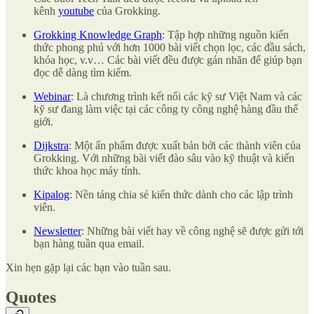
kênh
youtube
của Grokking.
Grokking Knowledge Graph
: Tập hợp những nguồn kiến
thức phong phú với hơn 1000 bài viết chọn lọc, các đầu sách,
khóa học, v.v… Các bài viết đều được gán nhãn để giúp bạn
đọc dễ dàng tìm kiếm.
Webinar
: Là chương trình kết nối các kỹ sư Việt Nam và các
kỹ sư đang làm việc tại các công ty công nghệ hàng đầu thế
giới.
Dijkstra
: Một ấn phẩm được xuất bản bởi các thành viên của
Grokking. Với những bài viết đào sâu vào kỹ thuật và kiến
thức khoa học máy tính.
Kipalog
: Nền tảng chia sẻ kiến thức dành cho các lập trình
viên.
Newsletter
: Những bài viết hay về công nghệ sẽ được gửi tới
bạn hàng tuần qua email.
Xin hẹn gặp lại các bạn vào tuần sau.
Quotes