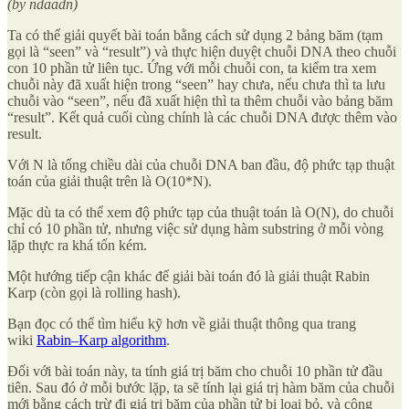
(by ndaadn)
Ta có thể giải quyết bài toán bằng cách sử dụng 2 bảng băm (tạm
gọi là “seen” và “result”) và thực hiện duyệt chuỗi DNA theo chuỗi
con 10 phần tử liên tục. Ứng với mỗi chuỗi con, ta kiểm tra xem
chuỗi này đã xuất hiện trong “seen” hay chưa, nếu chưa thì ta lưu
chuỗi vào “seen”, nếu đã xuất hiện thì ta thêm chuỗi vào bảng băm
“result”. Kết quả cuối cùng chính là các chuỗi DNA được thêm vào
result.
Với N là tổng chiều dài của chuỗi DNA ban đầu, độ phức tạp thuật
toán của giải thuật trên là O(10*N).
Mặc dù ta có thể xem độ phức tạp của thuật toán là O(N), do chuỗi
chỉ có 10 phần tử, nhưng việc sử dụng hàm substring ở mỗi vòng
lặp thực ra khá tốn kém.
Một hướng tiếp cận khác để giải bài toán đó là giải thuật Rabin
Karp (còn gọi là rolling hash).
Bạn đọc có thể tìm hiểu kỹ hơn về giải thuật thông qua trang
wiki
Rabin–Karp algorithm
.
Đối với bài toán này, ta tính giá trị băm cho chuỗi 10 phần tử đầu
tiên. Sau đó ở mỗi bước lặp, ta sẽ tính lại giá trị hàm băm của chuỗi
mới bằng cách trừ đi giá trị băm của phần tử bị loại bỏ, và cộng