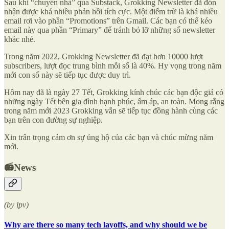
Sau khi “chuyển nhà” qua Substack, Grokking Newsletter đã đón
nhận được khá nhiều phản hồi tích cực. Một điểm trừ là khá nhiều
email rơi vào phần “Promotions” trên Gmail. Các bạn có thể kéo
email này qua phần “Primary” để tránh bỏ lỡ những số newsletter
khác nhé.
Trong năm 2022, Grokking Newsletter đã đạt hơn 10000 lượt
subscribers, lượt đọc trung bình mỗi số là 40%. Hy vọng trong năm
mới con số này sẽ tiếp tục được duy trì.
Hôm nay đã là ngày 27 Tết, Grokking kính chúc các bạn độc giả có
những ngày Tết bên gia đình hạnh phúc, ấm áp, an toàn. Mong rằng
trong năm mới 2023 Grokking vẫn sẽ tiếp tục đồng hành cùng các
bạn trên con đường sự nghiệp.
Xin trân trọng cảm ơn sự ủng hộ của các bạn và chúc mừng năm
mới.
📻News
(by lpv)
Why are there so many tech layoffs, and why should we be