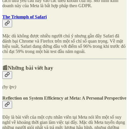
cách đưa yêu cầu này vào các điều khoản của họ. Mô hình kinh
doanh này của Meta là bất hợp pháp theo GDPR.
The Triumph of Safari
Mặc dù không được nhiều người chú ý nhưng gần đây Safari đã
đánh bại Chrome và Firefox trên một số chỉ số quan trọng. Về mặt
hiệu suất, Safari đang đứng đầu với điểm số 96% trong khi trước đó
chỉ đạt 59% trong một bài test đầu năm ngoái.
📰Những bài viết hay
(by lpv)
Reflection on System Efficiency at Meta: A Personal Perspective
Đây là bài viết của một cựu nhân viên tại Meta nói lên một số suy
nghĩ về khoảng thời gian làm việc tại đây. Mặc dù Meta tuyển dụng
những người giỏi nhất và trả mức lương hậu hĩnh, nhưng dường