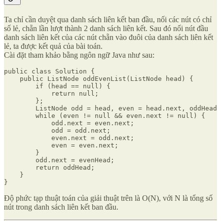
Ta chỉ cần duyệt qua danh sách liên kết ban đầu, nối các nút có chỉ
số lẻ, chẵn lần lượt thành 2 danh sách liên kết. Sau đó nối nút đầu
danh sách liên kết của các nút chẵn vào đuôi của danh sách liên kết
lẻ, ta được kết quả của bài toán.
Cài đặt tham khảo bằng ngôn ngữ Java như sau:
public class Solution {

    public ListNode oddEvenList(ListNode head) {

        if (head == null) {

            return null;

        };

        ListNode odd = head, even = head.next, oddHead 
        while (even != null && even.next != null) {

            odd.next = even.next;

            odd = odd.next;

            even.next = odd.next;

            even = even.next;

        }

        odd.next = evenHead;

        return oddHead;

    }

}
Độ phức tạp thuật toán của giải thuật trên là O(N), với N là tổng số
nút trong danh sách liên kết ban đầu.