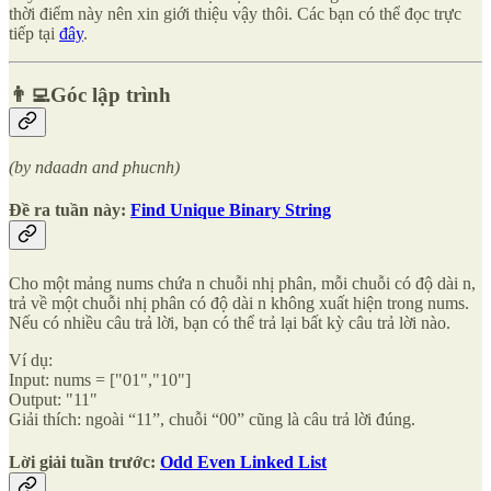
thời điểm này nên xin giới thiệu vậy thôi. Các bạn có thể đọc trực
tiếp tại
đây
.
👨‍💻Góc lập trình
(by ndaadn and phucnh)
Đề ra tuần này:
Find Unique Binary String
Cho một mảng nums chứa n chuỗi nhị phân, mỗi chuỗi có độ dài n,
trả về một chuỗi nhị phân có độ dài n không xuất hiện trong nums.
Nếu có nhiều câu trả lời, bạn có thể trả lại bất kỳ câu trả lời nào.
Ví dụ:
Input: nums = ["01","10"]
Output: "11"
Giải thích: ngoài “11”, chuỗi “00” cũng là câu trả lời đúng.
Lời giải tuần trước:
Odd Even Linked List