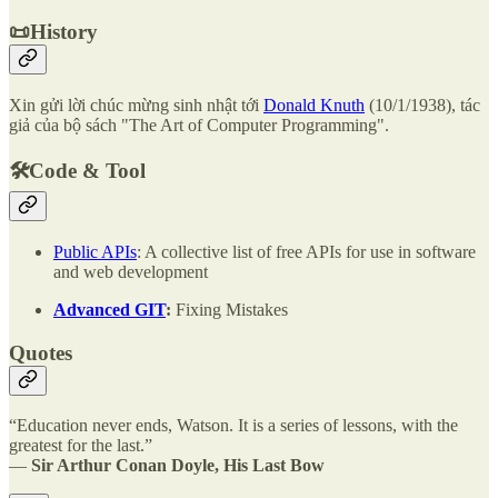
📜History
Xin gửi lời chúc mừng sinh nhật tới
Donald Knuth
(10/1/1938), tác
giả của bộ sách "The Art of Computer Programming".
🛠️Code & Tool
Public APIs
: A collective list of free APIs for use in software
and web development
Advanced GIT
:
Fixing Mistakes
Quotes
“Education never ends, Watson. It is a series of lessons, with the
greatest for the last.”
―
Sir Arthur Conan Doyle, His Last Bow