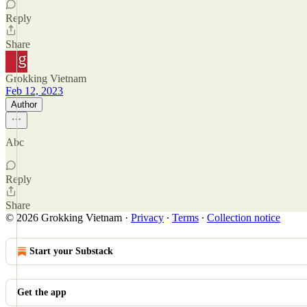
Reply
Share
Grokking Vietnam
Feb 12, 2023
Author
Abc
Reply
Share
© 2026 Grokking Vietnam
·
Privacy
∙
Terms
∙
Collection notice
Start your Substack
Get the app