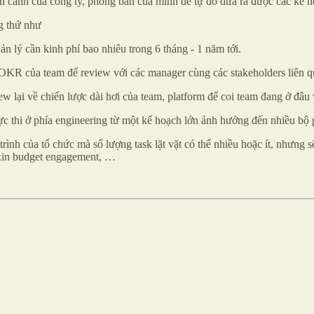
n cảnh của công ty, phòng ban của mình để tự đó đưa ra được các kế 
ng thứ như
 lý cần kinh phí bao nhiêu trong 6 tháng - 1 năm tới.
OKR của team để review với các manager cùng các stakeholders liên q
ew lại về chiến lược dài hơi của team, platform để coi team đang ở đâu 
ực thi ở phía engineering từ một kế hoạch lớn ảnh hưởng đến nhiều bộ
ình của tổ chức mà số lượng task lặt vặt có thể nhiều hoặc ít, nhưng s
, xin budget engagement, …