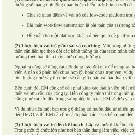
thường sẽ mang tính tổng quan hoặc chiến lược hơn so với các 
Chia sẻ quan điểm về vai trò của low-code platform tr
Bài toán workflow automation là bài toán của ai (trong t
Đề xuất cho một platform khác có liên quan đề platform
(2) Thực hiện vai trò giám sát và coaching
. Một trong những 
thân cần liên tục theo dõi các kênh thông tin của team mình tr
hướng (nếu bản thân thấy chưa đúng hướng).
Ngoài ra cũng sẽ dùng các nội dung trao đổi này để mang ra th
viên A nào đó phản hồi chưa hợp lý, hoặc chưa trọn vẹn, ví d
tình huống như vậy thì mình sẽ cần ghi nhận và thảo luận với 
Bên cạnh đó, EM cũng sẽ cần phải giúp các thành viên phát triể
thân và nhu cầu của công ty. Bên công ty mình thì trong thời gia
cũng như các ưu tiên trong sự nghiệp hiện tại. EM sẽ dựa vào 
Ví dụ như nếu một bạn trong 6 tháng tới muốn đầu tư nhiều q
đến DevOps thì EM cần tìm cách phân các tasks liên quan đế
(3) Thực hiện vai trò lên kế hoạch
. Lập và thực thi kế hoạch
Trong một tổ chức lớn như nơi bản thân đang làm việc, việc có