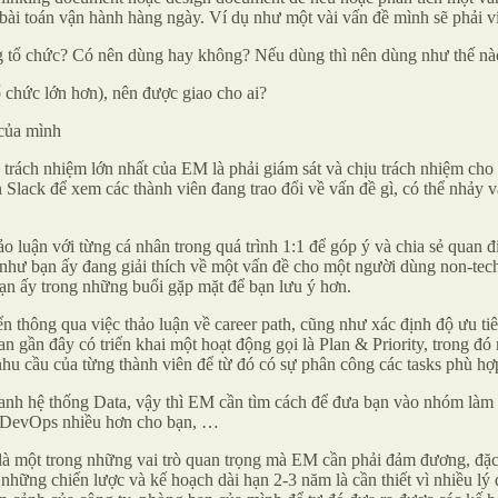
bài toán vận hành hàng ngày. Ví dụ như một vài vấn đề mình sẽ phải vi
ong tổ chức? Có nên dùng hay không? Nếu dùng thì nên dùng như thế nà
ổ chức lớn hơn), nên được giao cho ai?
 của mình
trách nhiệm lớn nhất của EM là phải giám sát và chịu trách nhiệm cho s
ên Slack để xem các thành viên đang trao đổi về vấn đề gì, có thể nhảy 
ảo luận với từng cá nhân trong quá trình 1:1 để góp ý và chia sẻ quan
ụ như bạn ấy đang giải thích về một vấn đề cho một người dùng non-tec
bạn ấy trong những buổi gặp mặt để bạn lưu ý hơn.
n thông qua việc thảo luận về career path, cũng như xác định độ ưu ti
n gần đây có triển khai một hoạt động gọi là Plan & Priority, trong đó 
nhu cầu của từng thành viên để từ đó có sự phân công các tasks phù hợ
uanh hệ thống Data, vậy thì EM cần tìm cách để đưa bạn vào nhóm làm
n DevOps nhiều hơn cho bạn, …
 là một trong những vai trò quan trọng mà EM cần phải đảm đương, đặc b
 những chiến lược và kế hoạch dài hạn 2-3 năm là cần thiết vì nhiều l