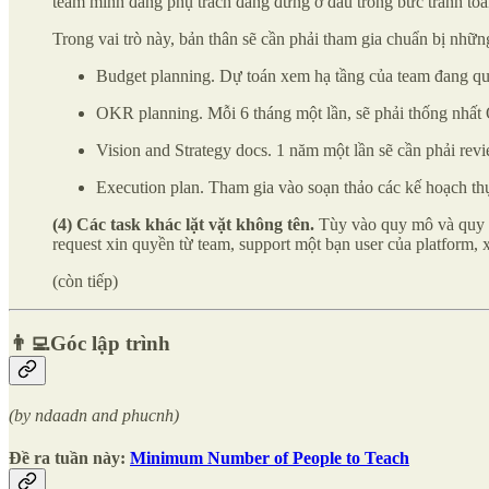
team mình đang phụ trách đang đứng ở đâu trong bức tranh toà
Trong vai trò này, bản thân sẽ cần phải tham gia chuẩn bị nhữ
Budget planning. Dự toán xem hạ tầng của team đang quản
OKR planning. Mỗi 6 tháng một lần, sẽ phải thống nhất 
Vision and Strategy docs. 1 năm một lần sẽ cần phải revi
Execution plan. Tham gia vào soạn thảo các kế hoạch th
(4) Các task khác lặt vặt không tên.
Tùy vào quy mô và quy tr
request xin quyền từ team, support một bạn user của platform
(còn tiếp)
👨‍💻Góc lập trình
(by ndaadn and phucnh)
Đề ra tuần này:
Minimum Number of People to Teach