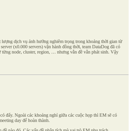
t lượng dịch vụ ảnh hưởng nghiêm trọng trong khoảng thời gian từ
server (x0.000 servers) vận hành đồng thời, team DataDog đã có
 từng node, cluster, region, … nhưng vẫn đề vẫn phát sinh. Vậy
g có đấy. Ngoài các khoảng nghỉ giữa các cuộc họp thì EM sẽ có
-meeting day để hoàn thành.
n đề nào đó.
Các vấn đề phân tích mà vai trò EM phụ trách