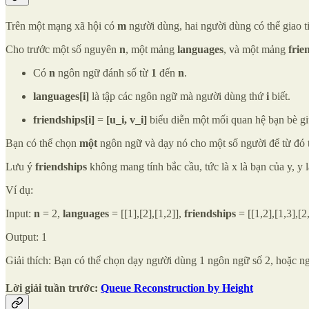
Trên một mạng xã hội có
m
người dùng, hai người dùng có thể giao t
Cho trước một số nguyên
n
, một mảng
languages
, và một mảng
frie
Có
n
ngôn ngữ đánh số từ
1
đến
n
.
languages[i]
là tập các ngôn ngữ mà người dùng thứ
i
biết.
friendships[i]
=
[u_i, v_i]
biểu diễn một mối quan hệ bạn bè g
Bạn có thể chọn
một
ngôn ngữ và dạy nó cho một số người để từ đó 
Lưu ý
friendships
không mang tính bắc cầu, tức là x là bạn của y, y l
Ví dụ:
Input:
n
= 2,
languages
= [[1],[2],[1,2]],
friendships
= [[1,2],[1,3],[2
Output: 1
Giải thích: Bạn có thể chọn dạy người dùng 1 ngôn ngữ số 2, hoặc n
Lời giải tuần trước:
Queue Reconstruction by Height