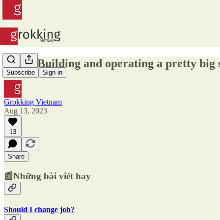
#263 - Building and operating a pretty big 
Subscribe
Sign in
Grokking Vietnam
Aug 13, 2023
13
Share
📰Những bài viết hay
Should I change job?