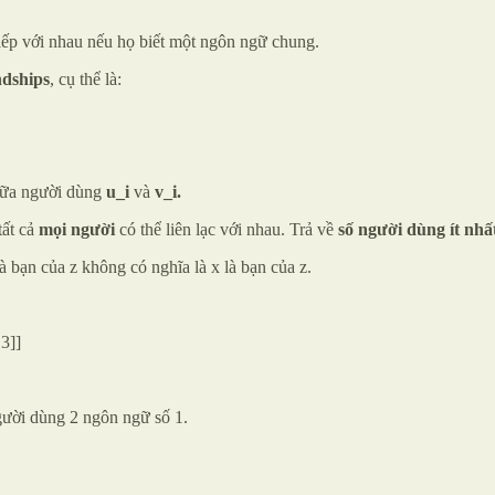
iếp với nhau nếu họ biết một ngôn ngữ chung.
ndships
, cụ thể là:
iữa người dùng
u_i
và
v_i.
tất cả
mọi người
có thể liên lạc với nhau. Trả về
số người dùng ít nhấ
à bạn của z không có nghĩa là x là bạn của z.
,3]]
gười dùng 2 ngôn ngữ số 1.