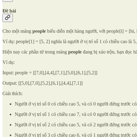
Đề bài
Cho một mảng
people
biểu diễn một hàng người, với people[i] = [hi, 
Ví dụ: people[1] = [5, 2] nghĩa là người ở vị trí số 1 có chiều cao là 
Hiện nay các phần tử trong mảng
people
đang bị xáo trộn, bạn đọc h
Ví dụ:
Input: people = [[7,0],[4,4],[7,1],[5,0],[6,1],[5,2]]
Output: [[5,0],[7,0],[5,2],[6,1],[4,4],[7,1]]
Giải thích:
Người ở vị trí số 0 có chiều cao 5, và có 0 người đứng trước có
Người ở vị trí số 1 có chiều cao 7, và có 0 người đứng trước có
Người ở vị trí số 2 có chiều cao 5, và có 2 người đứng trước có
Người ở vị trí số 3 có chiều cao 6, và có 1 người đứng trước có