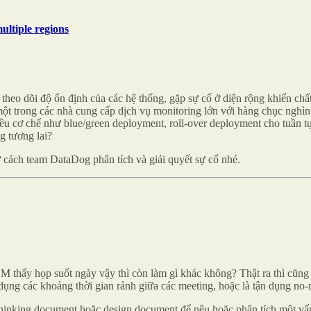
ultiple regions
heo dõi độ ổn định của các hệ thống, gặp sự cố ở diện rộng khiến chấ
 trong các nhà cung cấp dịch vụ monitoring lớn với hàng chục nghìn 
u cơ chế như blue/green deployment, roll-over deployment cho tuần tự
g tương lai?
hư cách team DataDog phân tích và giải quyết sự cố nhé.
 EM thấy họp suốt ngày vậy thì còn làm gì khác không? Thật ra thì cũn
dụng các khoảng thời gian rảnh giữa các meeting, hoặc là tận dụng no
 thinking document hoặc design document để nêu hoặc phân tích một vấ