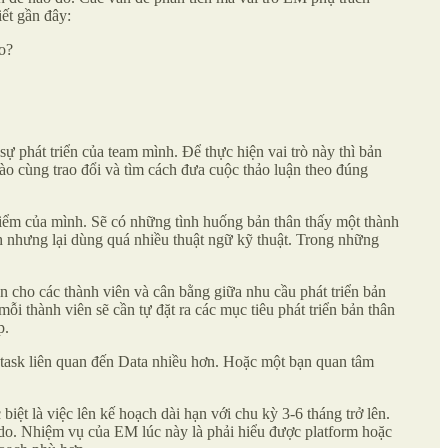
ết gần đây:
o?
ự phát triển của team mình. Để thực hiện vai trò này thì bản
vào cùng trao đổi và tìm cách đưa cuộc thảo luận theo đúng
 điểm của mình. Sẽ có những tình huống bản thân thấy một thành
h nhưng lại dùng quá nhiều thuật ngữ kỹ thuật. Trong những
ên cho các thành viên và cân bằng giữa nhu cầu phát triển bản
mỗi thành viên sẽ cần tự đặt ra các mục tiêu phát triển bản thân
p.
 task liên quan đến Data nhiều hơn. Hoặc một bạn quan tâm
iệt là việc lên kế hoạch dài hạn với chu kỳ 3-6 tháng trở lên.
ý do. Nhiệm vụ của EM lúc này là phải hiểu được platform hoặc