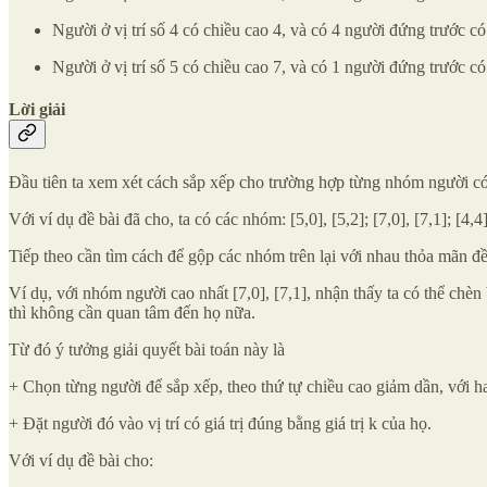
Người ở vị trí số 4 có chiều cao 4, và có 4 người đứng trước có
Người ở vị trí số 5 có chiều cao 7, và có 1 người đứng trước có
Lời giải
Đầu tiên ta xem xét cách sắp xếp cho trường hợp từng nhóm người có c
Với ví dụ đề bài đã cho, ta có các nhóm: [5,0], [5,2]; [7,0], [7,1]; [4,4]
Tiếp theo cần tìm cách để gộp các nhóm trên lại với nhau thỏa mãn đề
Ví dụ, với nhóm người cao nhất [7,0], [7,1], nhận thấy ta có thể chèn
thì không cần quan tâm đến họ nữa.
Từ đó ý tưởng giải quyết bài toán này là
+ Chọn từng người để sắp xếp, theo thứ tự chiều cao giảm dần, với ha
+ Đặt người đó vào vị trí có giá trị đúng bằng giá trị k của họ.
Với ví dụ đề bài cho: