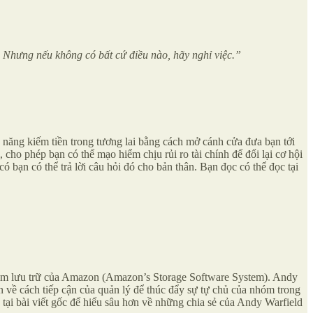
. Nhưng nếu không có bất cứ điều nào, hãy nghỉ việc.”
hả năng kiếm tiền trong tương lai bằng cách mở cánh cửa đưa bạn tới
cho phép bạn có thể mạo hiểm chịu rủi ro tài chính để đổi lại cơ hội
có bạn có thể trả lời câu hỏi đó cho bản thân. Bạn đọc có thể đọc tại
 mềm lưu trữ của Amazon (Amazon’s Storage Software System). Andy
n về cách tiếp cận của quản lý để thúc đẩy sự tự chủ của nhóm trong
c tại bài viết gốc để hiểu sâu hơn về những chia sẻ của Andy Warfield