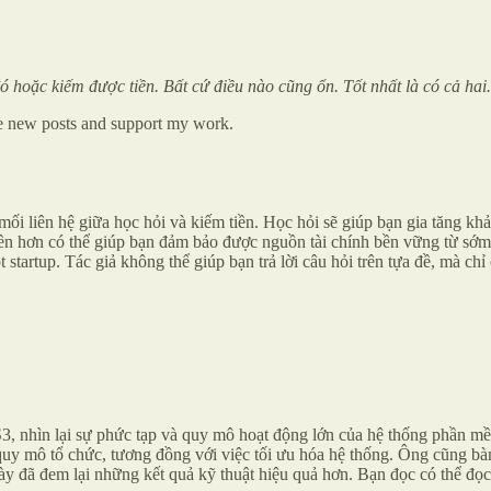
ó hoặc kiếm được tiền. Bất cứ điều nào cũng ổn. Tốt nhất là có cả hai
ve new posts and support my work.
 mối liên hệ giữa học hỏi và kiếm tiền. Học hỏi sẽ giúp bạn gia tăng k
tiền hơn có thể giúp bạn đảm bảo được nguồn tài chính bền vững từ sớm, 
startup. Tác giả không thể giúp bạn trả lời câu hỏi trên tựa đề, mà chỉ 
S3, nhìn lại sự phức tạp và quy mô hoạt động lớn của hệ thống phần
 quy mô tổ chức, tương đồng với việc tối ưu hóa hệ thống. Ông cũng bà
u này đã đem lại những kết quả kỹ thuật hiệu quả hơn. Bạn đọc có thể đọ