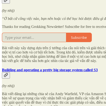
(by nhij)
“Ở bất cứ công việc nào, bạn nên hoặc có thể học hỏi được điều gì đ
Thanks for reading Grokking Newsletter! Subscribe for free to recei
Subscribe
Bài viết này xây dựng dựa trên ý tưởng của câu nói trên và giải thích
một vị trí cao hơn và cơ hội tốt hơn. Trong khi đó, kiếm được nhiều 
học hỏi, như chấp nhận giảm lương để làm ở một vị trí cao hơn tại một 
bài viết gốc để hiểu sâu hơn góc nhìn của tác giả về vấn đề này.
Building and operating a pretty big storage system called S3
(by nhij)
Bài viết đăng lại những chia sẻ của Andy Warfield, VP của Amazon 
bàn về sự quan trọng của việc nhận biết và giảm thiểu các vấn đề về
việc giải quyết vấn đề thay vì chỉ thực thi các giải pháp có sẵn, điề