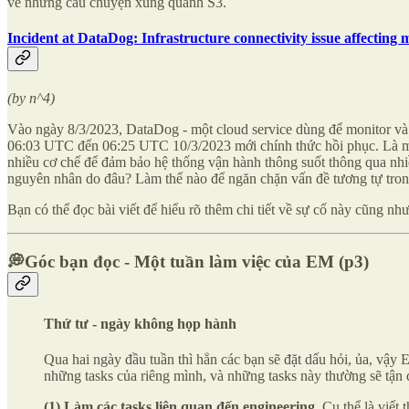
về những câu chuyện xung quanh S3.
Incident at DataDog: Infrastructure connectivity issue affecting m
(by n^4)
Vào ngày 8/3/2023, DataDog - một cloud service dùng để monitor và t
06:03 UTC đến 06:25 UTC 10/3/2023 mới chính thức hồi phục. Là một
nhiều cơ chế để đảm bảo hệ thống vận hành thông suốt thông qua nhiề
nguyên nhân do đâu? Làm thế nào để ngăn chặn vấn đề tương tự tron
Bạn có thể đọc bài viết để hiểu rõ thêm chi tiết về sự cố này cũng n
💭Góc bạn đọc -
Một tuần làm việc của EM (p3)
Thứ tư
- ngày không họp hành
Qua hai ngày đầu tuần thì hẳn các bạn sẽ đặt dấu hỏi, ủa, vậy
những tasks của riêng mình, và những tasks này thường sẽ tận 
(1) Làm các tasks liên quan đến engineering.
Cụ thể là viết