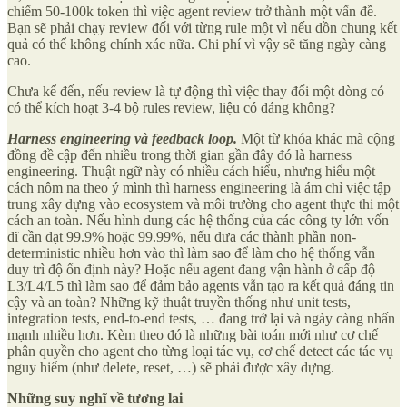
chiếm 50-100k token thì việc agent review trở thành một vấn đề.
Bạn sẽ phải chạy review đối với từng rule một vì nếu dồn chung kết
quả có thể không chính xác nữa. Chi phí vì vậy sẽ tăng ngày càng
cao.
Chưa kể đến, nếu review là tự động thì việc thay đổi một dòng có
có thể kích hoạt 3-4 bộ rules review, liệu có đáng không?
Harness engineering và feedback loop.
Một từ khóa khác mà cộng
đồng đề cập đến nhiều trong thời gian gần đây đó là harness
engineering. Thuật ngữ này có nhiều cách hiểu, nhưng hiểu một
cách nôm na theo ý mình thì harness engineering là ám chỉ việc tập
trung xây dựng vào ecosystem và môi trường cho agent thực thi một
cách an toàn. Nếu hình dung các hệ thống của các công ty lớn vốn
dĩ cần đạt 99.9% hoặc 99.99%, nếu đưa các thành phần non-
deterministic nhiều hơn vào thì làm sao để làm cho hệ thống vẫn
duy trì độ ổn định này? Hoặc nếu agent đang vận hành ở cấp độ
L3/L4/L5 thì làm sao để đảm bảo agents vẫn tạo ra kết quả đáng tin
cậy và an toàn? Những kỹ thuật truyền thống như unit tests,
integration tests, end-to-end tests, … đang trở lại và ngày càng nhấn
mạnh nhiều hơn. Kèm theo đó là những bài toán mới như cơ chế
phân quyền cho agent cho từng loại tác vụ, cơ chế detect các tác vụ
nguy hiểm (như delete, reset, …) sẽ phải được xây dựng.
Những suy nghĩ về tương lai