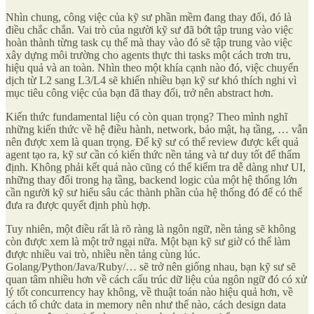
Nhìn chung, công việc của kỹ sư phần mềm đang thay đổi, đó là
điều chắc chắn. Vai trò của người kỹ sư đã bớt tập trung vào việc
hoàn thành từng task cụ thể mà thay vào đó sẽ tập trung vào việc
xây dựng môi trường cho agents thực thi tasks một cách trơn tru,
hiệu quả và an toàn. Nhìn theo một khía cạnh nào đó, việc chuyển
dịch từ L2 sang L3/L4 sẽ khiến nhiều bạn kỹ sư khó thích nghi vì
mục tiêu công việc của bạn đã thay đổi, trở nên abstract hơn.
Kiến thức fundamental liệu có còn quan trọng? Theo mình nghĩ
những kiến thức về hệ điều hành, network, bảo mật, hạ tầng, … vẫn
nên được xem là quan trọng. Để kỹ sư có thể review được kết quả
agent tạo ra, kỹ sư cần có kiến thức nền tảng và tư duy tốt để thẩm
định. Không phải kết quả nào cũng có thể kiểm tra dễ dàng như UI,
những thay đổi trong hạ tầng, backend logic của một hệ thống lớn
cần người kỹ sư hiểu sâu các thành phần của hệ thống đó để có thể
đưa ra được quyết định phù hợp.
Tuy nhiên, một điều rất là rõ ràng là ngôn ngữ, nền tảng sẽ không
còn được xem là một trở ngại nữa. Một bạn kỹ sư giờ có thể làm
được nhiều vai trò, nhiều nền tảng cùng lúc.
Golang/Python/Java/Ruby/… sẽ trở nên giống nhau, bạn kỹ sư sẽ
quan tâm nhiều hơn về cách cấu trúc dữ liệu của ngôn ngữ đó có xử
lý tốt concurrency hay không, về thuật toán nào hiệu quả hơn, về
cách tổ chức data in memory nên như thế nào, cách design data