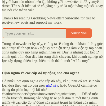
bị giới hạn nên nhóm biên tập không gửi newsletter thường xuyên
được. Tần suất hiện tại sẽ cố gắng duy trì là một tháng một số, xoay
tua bởi các thành viên.
Thanks for reading Grokking Newsletter! Subscribe for free to
receive new posts and support my work.
Subscribe
Trong số newsletter kỳ này, chúng ta sẽ cùng tham khảo những góc
nhìn thực tế từ bạn
n^4
- một kỹ sư hiện đang làm việc tại tập đoàn
công nghệ quy mô hàng nghìn nhân sự. Đây là những đúc kết từ
chính quá trình đón đầu làn sóng dịch chuyển, khi doanh nghiệp nỗ
lực xây dựng chiến lược biến mình thành một "AI factory".
Định nghĩa về các cấp độ tự động hóa của agent
Có nhiều nơi định nghĩa các cấp độ này, ví dụ như có nơi sẽ phân
loại dựa theo vai trò của user
như này
, hoặc OpenAI cũng sẽ có
thang đo phân loại nội bộ như
chatbot/reasoners/agents/innovators/organizations, … Để có một
chiến lược tốt, thường các công ty sẽ phải đưa ra một thang định
nghĩa về các cấp độ tự động của agent trong hệ thống của mình.