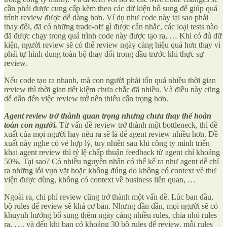
cần phải được cung cấp kèm theo các dữ kiện bổ sung để giúp quá
trình review được dễ dàng hơn. Ví dụ như code này tại sao phải
thay đổi, đã có những trade-off gì được cân nhắc, các loại tests nào
đã được chạy trong quá trình code này được tạo ra, … Khi có đủ dữ
kiện, người review sẽ có thể review ngày càng hiệu quả hơn thay vì
phải tự hình dung toàn bộ thay đổi trong đầu trước khi thực sự
review.
Nếu code tạo ra nhanh, mà con người phải tốn quá nhiều thời gian
review thì thời gian tiết kiệm chưa chắc đã nhiều. Và điều này cũng
dễ dẫn đến việc review trở nên thiếu cẩn trọng hơn.
Agent review trở thành quan trọng nhưng chưa thay thế hoàn
toàn con người.
Từ vấn đề review trở thành một bottleneck, thì đề
xuất của mọi người hay nêu ra sẽ là để agent review nhiều hơn. Đề
xuất này nghe có vẻ hợp lý, tuy nhiên sau khi công ty mình triển
khai agent review thì tỷ lệ chấp thuận feedback từ agent chỉ khoảng
50%. Tại sao? Có nhiều nguyên nhân có thể kể ra như agent dễ chỉ
ra những lỗi vụn vặt hoặc không đúng do không có context về thư
viện được dùng, không có context về business liên quan, …
Ngoài ra, chi phí review cũng trở thành một vấn đề. Lúc ban đầu,
bộ rules để review sẽ khá cơ bản. Nhưng dần dần, mọi người sẽ có
khuynh hướng bổ sung thêm ngày càng nhiều rules, chia nhỏ rules
ra, …. và đến khi bạn có khoảng 30 bộ rules để review, mỗi rules