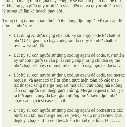
Dựa vào thang định nghĩa này, công ty sẽ bắt đầu phân tích để tìm
ra khoảng gap giữa quy trình làm việc hiện tại và quy trình làm việc
lý tưởng để lập kế hoạch thay đổi.
Trong công ty mình, tạm thời có thể dùng định nghĩa về các cấp độ
nôm na như sau:
L1: dùng AI dưới dạng chatbot, kỹ sư copy code từ chatbot
như GPT, gemini, chạy code, sau đó copy lỗi nhờ chatbot
review và sửa lỗi.
L2: kỹ sư con người sử dụng coding agent để code, tuy nhiên
kỹ sư con người sẽ cần phải cung cấp những chỉ dẫn cụ thể
như chạy test này, commit, refactor chỗ này, update docs, …
L3: kỹ sư con người sử dụng coding agent để code, tạo merge
request, và agent có thể tự động thực hiện toàn bộ các thao
tác từ spec sang merge-request một cách chủ động mà không
cần con người can thiệp giữa chừng. Merge-request được tạo
ra bởi agent cũng đã bao gồm những bước kiểm định như
chạy các loại test cases cần thiết.
L4: kỹ sư con người sử dụng coding agent để orchestrate các
bước sau khi tạo merge-request (MR), ví dụ như review MR,
deploy, chạy end-to-end test, kiểm tra kết quả lỗi CI/CD, …