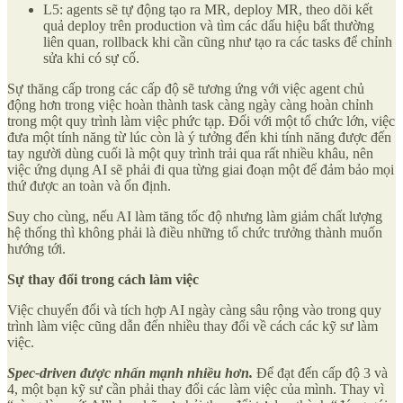
L5: agents sẽ tự động tạo ra MR, deploy MR, theo dõi kết
quả deploy trên production và tìm các dấu hiệu bất thường
liên quan, rollback khi cần cũng như tạo ra các tasks để chỉnh
sửa khi có sự cố.
Sự thăng cấp trong các cấp độ sẽ tương ứng với việc agent chủ
động hơn trong việc hoàn thành task càng ngày càng hoàn chỉnh
trong một quy trình làm việc phức tạp. Đối với một tổ chức lớn, việc
đưa một tính năng từ lúc còn là ý tưởng đến khi tính năng được đến
tay người dùng cuối là một quy trình trải qua rất nhiều khâu, nên
việc ứng dụng AI sẽ phải đi qua từng giai đoạn một để đảm bảo mọi
thứ được an toàn và ổn định.
Suy cho cùng, nếu AI làm tăng tốc độ nhưng làm giảm chất lượng
hệ thống thì không phải là điều những tổ chức trưởng thành muốn
hướng tới.
Sự thay đổi trong cách làm việc
Việc chuyển đổi và tích hợp AI ngày càng sâu rộng vào trong quy
trình làm việc cũng dẫn đến nhiều thay đổi về cách các kỹ sư làm
việc.
Spec-driven được nhấn mạnh nhiều hơn.
Để đạt đến cấp độ 3 và
4, một bạn kỹ sư cần phải thay đổi các làm việc của mình. Thay vì