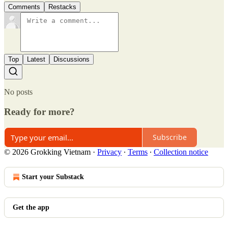
Comments
Restacks
Top
Latest
Discussions
No posts
Ready for more?
Subscribe
© 2026 Grokking Vietnam
·
Privacy
∙
Terms
∙
Collection notice
Start your Substack
Get the app