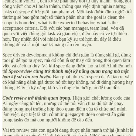
“cùng làm với AI”, bạn kỹ sư phải thay đổi tư duy thành “đóng gói
công việc” cho AI hoàn thành, thông qua việc định nghĩa những
tasks có scope được giới hạn phạm vi. Một task được định nghĩa tốt
thường sẽ bao gồm một số thành phần như: the goal is clear, the
scope is bounded, what is the expected behavior, what is the
acceptance criteria. Đối với các bạn manager, team lead, vốn đã
quen với việc đóng gói task và giao việc, điều này có vẻ tự nhiên
hơn. Tuy nhiên đối với nhiều bạn kỹ sư trẻ hơn thì đây là điều
không dễ và là một loại kỹ năng cần rèn luyện.
Spec driven development không chỉ đơn giản là dùng skill gì, dùng
tool gì để tạo ra spec, mà đó còn là sự thay đổi trong thói quen làm
việc và cách tư duy. Và khi spec đang được tạo ra bởi AI nhiều hơn
thì
Spec-review cũng trở thành một kỹ năng quan trọng mà một
bạn kỹ sư cần rèn luyện.
Bạn phải nhìn vào spec của AI tạo ra và
có khả năng đánh giá được nó tốt hay không, nó đi đúng hướng hay
không. Đây là kỹ năng khó và cũng cần thời gian để trao dồi.
Code review trở thành quan trọng.
Hiện giờ, chất lượng code của
AI ngày càng tốt lên, nhưng có thể nói vẫn chưa đủ tốt để chạy
đúng trong mọi trường hợp theo quan điểm của tổ chức nơi mình
làm việc, đặc biệt là khi có những legacy/hidden context ẩn giấu
trong tasks đó mà con người không đề cập đến.
Vai trò review của con người đang được nhấn mạnh trở lại (ít nhất là
trong công ty mình). Và đi kèm với nó là các MR/Code changes sẽ