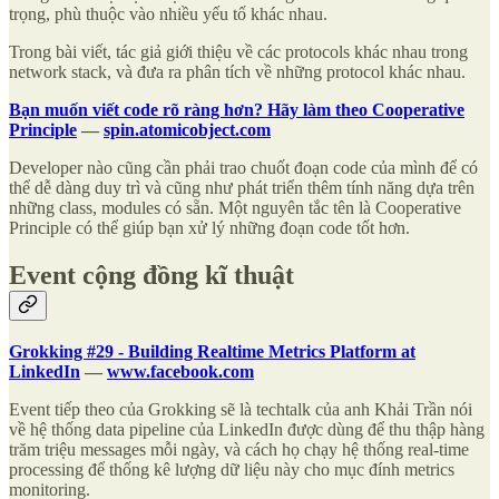
trọng, phù thuộc vào nhiều yếu tố khác nhau.
Trong bài viết, tác giả giới thiệu về các protocols khác nhau trong
network stack, và đưa ra phân tích về những protocol khác nhau.
Bạn muốn viết code rõ ràng hơn? Hãy làm theo Cooperative
Principle
—
spin.atomicobject.com
Developer nào cũng cần phải trao chuốt đoạn code của mình để có
thể dễ dàng duy trì và cũng như phát triển thêm tính năng dựa trên
những class, modules có sẵn. Một nguyên tắc tên là Cooperative
Principle có thể giúp bạn xử lý những đoạn code tốt hơn.
Event cộng đồng kĩ thuật
Grokking #29 - Building Realtime Metrics Platform at
LinkedIn
—
www.facebook.com
Event tiếp theo của Grokking sẽ là techtalk của anh Khải Trần nói
về hệ thống data pipeline của LinkedIn được dùng để thu thập hàng
trăm triệu messages mỗi ngày, và cách họ chạy hệ thống real-time
processing để thống kê lượng dữ liệu này cho mục đính metrics
monitoring.