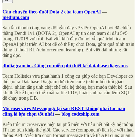
Câu chuyện theo đuổi Dota 2 của team OpenAI
—
medium.com
Sau lần thành công vang dội gần đây về việc OpenAI bot đã chiến
thắng Dendi 1v1 (DOTA 2), OpenAI tự tin đem team đi đấu 5v5
trong TI2018 vừa rồi. Bài viết khá đầy đủ nói về quá trình team
OpenAI phát triển AI bot để có thể tự chơi Dota, gồm quá trình train
dùng kĩ thuật RL (reinforcement learning). Bài viết dài nhưng rất
đáng đọc.
dbdiagram.io - Công cụ miễn phí thiết kế database diagrams
Team Holistics vừa phát hành 1 công cụ giúp các bạn Developer có
thể tạo ra Database Diagram dựa trên code (editor bên trái giao
diện), nhằm tăng tính chặt chẽ của hệ thống bạn muốn thiết kế. Sau
khi thiết kế bạn có thể xuất ra file PDF, hoặc sinh ra câu lệnh SQL
để chạy trong DB.
Microservices Messaging: tại sao REST không phải lúc nào
cũng là lựa chọn tốt nhất
—
blog.codeship.com
Kiến trúc microservice hiện tại phổ biến với hầu hết bất kỳ hệ thống
IT nào trên khắp thế giới. Các service (component) liên lạc với nhau
thông API. Việc lựa chọn format message trả về từ API cũng quan