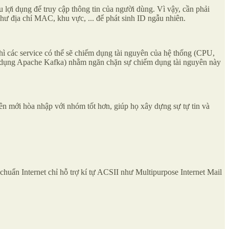
u lợi dụng để truy cập thông tin của người dùng. Vì vậy, cần phải
hư địa chỉ MAC, khu vực, ... để phát sinh ID ngẫu nhiên.
thì các service có thể sẽ chiếm dụng tài nguyên của hệ thống (CPU,
(sử dụng Apache Kafka) nhằm ngăn chặn sự chiếm dụng tài nguyên này
ên mới hòa nhập với nhóm tốt hơn, giúp họ xây dựng sự tự tin và
huẩn Internet chỉ hỗ trợ kí tự ACSII như Multipurpose Internet Mail