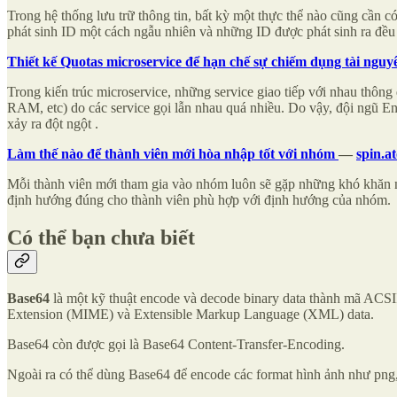
Trong hệ thống lưu trữ thông tin, bất kỳ một thực thể nào cũng cần có
phát sinh ID một cách ngẫu nhiên và những ID được phát sinh ra đều 
Thiết kế Quotas microservice để hạn chế sự chiếm dụng tài nguy
Trong kiến trúc microservice, những service giao tiếp với nhau thông
RAM, etc) do các service gọi lẫn nhau quá nhiều. Do vậy, đội ngũ En
xảy ra đột ngột .
Làm thế nào để thành viên mới hòa nhập tốt với nhóm
—
spin.a
Mỗi thành viên mới tham gia vào nhóm luôn sẽ gặp những khó khăn nhấ
định hướng đúng cho thành viên phù hợp với định hướng của nhóm.
Có thể bạn chưa biết
Base64
là một kỹ thuật encode và decode binary data thành mã ACSII
Extension (MIME) và Extensible Markup Language (XML) data.
Base64 còn được gọi là Base64 Content-Transfer-Encoding.
Ngoài ra có thể dùng Base64 để encode các format hình ảnh như png, 