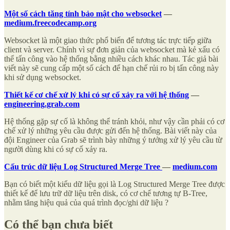
Một số cách tăng tính bảo mật cho websocket
—
medium.freecodecamp.org
Websocket là một giao thức phổ biến để tương tác trực tiếp giữa
client và server. Chính vì sự đơn giản của websocket mà kẻ xấu có
thể tấn công vào hệ thống bằng nhiều cách khác nhau. Tác giả bài
viết này sẽ cung cấp một số cách để hạn chế rủi ro bị tấn công này
khi sử dụng websocket.
Thiết kế cơ chế xử lý khi có sự cố xảy ra với hệ thống
—
engineering.grab.com
Hệ thống gặp sự cố là không thể tránh khỏi, như vậy cần phải có cơ
chế xử lý những yêu cầu được gửi đến hệ thống. Bài viết này của
đội Engineer của Grab sẽ trình bày những ý tưởng xử lý yêu cầu từ
người dùng khi có sự cố xảy ra.
Cấu trúc dữ liệu Log Structured Merge Tree
—
medium.com
Bạn có biết một kiểu dữ liệu gọi là Log Structured Merge Tree được
thiết kế để lưu trữ dữ liệu trên disk, có cơ chế tương tự B-Tree,
nhằm tăng hiệu quả của quá trình đọc/ghi dữ liệu ?
Có thể bạn chưa biết