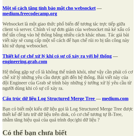
Một số cách tăng tính bảo mật cho websocket
—
medium.freecodecamp.org
Websocket là một giao thức phổ biến để tương tác trực tiếp giữa
client và server. Chính vì sự đơn giản của websocket mà kẻ xấu có
thể tấn công vào hệ thống bằng nhiều cách khác nhau. Tác giả bài
viết này sẽ cung cấp một số cách để hạn chế rủi ro bị tấn công này
khi sử dụng websocket.
Thiết kế cơ chế xử lý khi có sự cố xảy ra với hệ thống
—
engineering.grab.com
Hệ thống gặp sự cố là không thể tránh khỏi, như vậy cần phải có cơ
chế xử lý những yêu cầu được gửi đến hệ thống. Bài viết này của
đội Engineer của Grab sẽ trình bày những ý tưởng xử lý yêu cầu từ
người dùng khi có sự cố xảy ra.
Cấu trúc dữ liệu Log Structured Merge Tree
—
medium.com
Bạn có biết một kiểu dữ liệu gọi là Log Structured Merge Tree được
thiết kế để lưu trữ dữ liệu trên disk, có cơ chế tương tự B-Tree,
nhằm tăng hiệu quả của quá trình đọc/ghi dữ liệu ?
Có thể bạn chưa biết