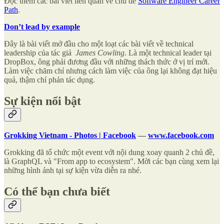
Đọc thêm các bài viết liên quan về chủ đề
Software Engineer Career
Path
.
Don’t lead by example
Đây là bài viết mở đầu cho một loạt các bài viết về technical
leadership của tác giả
James Cowling
. Là một technical leader tại
DropBox, ông phải đương đầu với những thách thức ở vị trí mới.
Làm việc chăm chỉ nhưng cách làm việc của ông lại không đạt hiệu
quả, thậm chí phản tác dụng.
Sự kiện nổi bật
Grokking Vietnam - Photos | Facebook
—
www.facebook.com
Grokking đã tổ chức một event với nội dung xoay quanh 2 chủ đề,
là GraphQL và "From app to ecosystem". Mời các bạn cùng xem lại
những hình ảnh tại sự kiện vừa diễn ra nhé.
Có thể bạn chưa biết