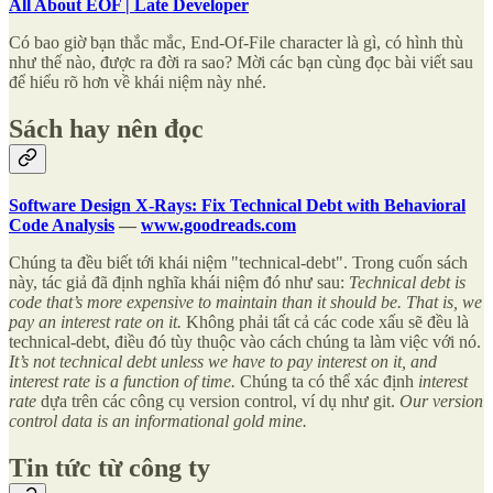
All About EOF | Late Developer
Có bao giờ bạn thắc mắc, End-Of-File character là gì, có hình thù
như thế nào, được ra đời ra sao? Mời các bạn cùng đọc bài viết sau
để hiểu rõ hơn về khái niệm này nhé.
Sách hay nên đọc
Software Design X-Rays: Fix Technical Debt with Behavioral
Code Analysis
—
www.goodreads.com
Chúng ta đều biết tới khái niệm "technical-debt". Trong cuốn sách
này, tác giả đã định nghĩa khái niệm đó như sau:
Technical debt is
code that’s more expensive to maintain than it should be. That is, we
pay an interest rate on it.
Không phải tất cả các code xấu sẽ đều là
technical-debt, điều đó tùy thuộc vào cách chúng ta làm việc với nó.
It’s not technical debt unless we have to pay interest on it, and
interest rate is a function of time.
Chúng ta có thể xác định
interest
rate
dựa trên các công cụ version control, ví dụ như git.
Our version
control data is an informational gold mine.
Tin tức từ công ty