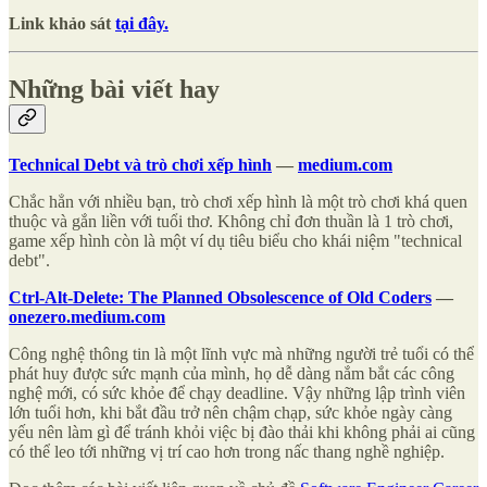
Link khảo sát
tại đây.
Những bài viết hay
Technical Debt và trò chơi xếp hình
—
medium.com
Chắc hẳn với nhiều bạn, trò chơi xếp hình là một trò chơi khá quen
thuộc và gắn liền với tuổi thơ. Không chỉ đơn thuần là 1 trò chơi,
game xếp hình còn là một ví dụ tiêu biểu cho khái niệm "technical
debt".
Ctrl-Alt-Delete: The Planned Obsolescence of Old Coders
—
onezero.medium.com
Công nghệ thông tin là một lĩnh vực mà những người trẻ tuổi có thể
phát huy được sức mạnh của mình, họ dễ dàng nắm bắt các công
nghệ mới, có sức khỏe để chạy deadline. Vậy những lập trình viên
lớn tuổi hơn, khi bắt đầu trở nên chậm chạp, sức khỏe ngày càng
yếu nên làm gì để tránh khỏi việc bị đào thải khi không phải ai cũng
có thể leo tới những vị trí cao hơn trong nấc thang nghề nghiệp.