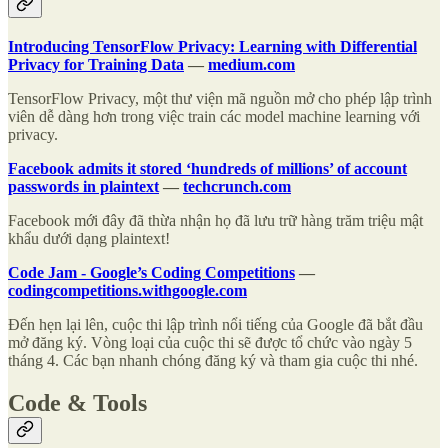
Introducing TensorFlow Privacy: Learning with Differential
Privacy for Training Data
—
medium.com
TensorFlow Privacy, một thư viện mã nguồn mở cho phép lập trình
viên dễ dàng hơn trong việc train các model machine learning với
privacy.
Facebook admits it stored ‘hundreds of millions’ of account
passwords in plaintext
—
techcrunch.com
Facebook mới đây đã thừa nhận họ đã lưu trữ hàng trăm triệu mật
khẩu dưới dạng plaintext!
Code Jam - Google’s Coding Competitions
—
codingcompetitions.withgoogle.com
Đến hẹn lại lên, cuộc thi lập trình nổi tiếng của Google đã bắt đầu
mở đăng ký. Vòng loại của cuộc thi sẽ được tổ chức vào ngày 5
tháng 4. Các bạn nhanh chóng đăng ký và tham gia cuộc thi nhé.
Code & Tools