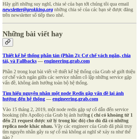
Hãy gửi những suy nghĩ, chia sẻ của bạn tới chúng tôi qua email
newsletter@grokking.org
những chia sẻ của các bạn sẽ được đăng
trên newsletter số tiếp theo nhé.
Những bài viết hay
Thiết kế hệ thống phân tán (Phần 2): Cơ chế vách ngăn, chia
tải, và Fallbacks
—
engineering.grab.com
Phần 2 trong loạt bài viết về thiết kế hệ thống của Grab sẽ giới thiệu
cơ chế vách ngăn giữa các service nhằm cô lập những service gặp
vấn đề, không ảnh hưởng toàn bộ hệ thống.
Tìm hiểu nguyên nhân một node Redis gặp vấn đề lại ảnh
hưởng đến hệ thống
—
engineering.grab.com
Vào 15 tháng 2, 2019, một node redis gặp sự cố dẫn đến service
booking (tên Apollo) của Grab bị ảnh hưởn
g ( chỉ có khoảng từ 1
đến 21 request được xử lý trong lúc đó) cho dù đã có những
replica node khác nhau.
Vậy các engineer của Grab đã phải truy
tìm nguyên nhân gây ra sự cố mà không ai nghĩ sẽ xảy ra như thế
nào ?