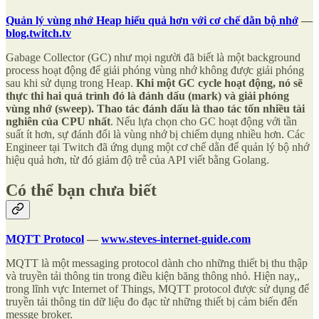
Quản lý vùng nhớ Heap hiểu quả hơn với cơ chế dằn bộ nhớ
—
blog.twitch.tv
Gabage Collector (GC) như mọi người đã biết là một background
process hoạt động để giải phóng vùng nhớ không được giải phóng
sau khi sử dụng trong Heap.
Khi một GC cycle hoạt động, nó sẽ
thực thi hai quá trình đó là đánh dấu (mark) và giải phóng
vùng nhớ (sweep). Thao tác đánh dấu là thao tác tốn nhiều tài
nghiên của CPU nhất
. Nếu lựa chọn cho GC hoạt động với tần
suất ít hơn, sự đánh đổi là vùng nhớ bị chiếm dụng nhiều hơn. Các
Engineer tại Twitch đã ứng dụng một cơ chế dằn để quản lý bộ nhớ
hiệu quả hơn, từ đó giảm độ trễ của API viết bằng Golang.
Có thể bạn chưa biết
MQTT Protocol
—
www.steves-internet-guide.com
MQTT là một messaging protocol dành cho những thiết bị thu thập
và truyền tải thông tin trong điều kiện băng thông nhỏ. Hiện nay,,
trong lĩnh vực Internet of Things, MQTT protocol được sử dụng để
truyền tải thông tin dữ liệu đo đạc từ những thiết bị cảm biến đến
messge broker.