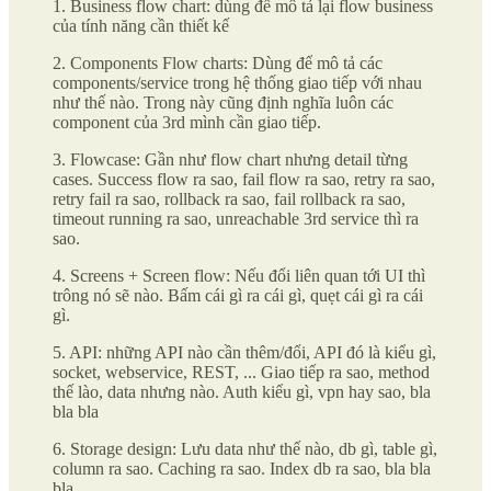
1. Business flow chart: dùng để mô tả lại flow business
của tính năng cần thiết kế
2. Components Flow charts: Dùng để mô tả các
components/service trong hệ thống giao tiếp với nhau
như thế nào. Trong này cũng định nghĩa luôn các
component của 3rd mình cần giao tiếp.
3. Flowcase: Gần như flow chart nhưng detail từng
cases. Success flow ra sao, fail flow ra sao, retry ra sao,
retry fail ra sao, rollback ra sao, fail rollback ra sao,
timeout running ra sao, unreachable 3rd service thì ra
sao.
4. Screens + Screen flow: Nếu đổi liên quan tới UI thì
trông nó sẽ nào. Bấm cái gì ra cái gì, quẹt cái gì ra cái
gì.
5. API: những API nào cần thêm/đổi, API đó là kiểu gì,
socket, webservice, REST, ... Giao tiếp ra sao, method
thế lào, data nhưng nào. Auth kiểu gì, vpn hay sao, bla
bla bla
6. Storage design: Lưu data như thế nào, db gì, table gì,
column ra sao. Caching ra sao. Index db ra sao, bla bla
bla