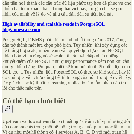
dần tiến hoá thành các cấu trúc dữ liệu phức tạp hơn để phục vụ cho
nhiều bài toán khác nhau. Trong bài viết này, tác giả chia sẻ góc
nhìn của mình về lý do và nhu cầu dẫn đến sự tiến hoá này.
High availability and scalable reads in PostgreSQL
—
blog.timescale.com
PostgreSQL, DBMS phát triển nhanh nhất trong năm 2017, đang
dần trở thành một lựa chọn phổ biến. Tuy nhiên, khi xây dựng các
hệ thống big scale, nhiều team vẫn quyết định lựa chọn No-SQL
nhiều hơn vì tin rằng nó sẽ scale tốt hơn, và chấp nhận những
khuyết điểm của No-SQL như query performance kém hơn khi cần
query nhiều bảng liên quan, thiết kế khó hơn do thiết nhiều lệnh mà
SQL có, ... Tuy nhiên, liệu PostgreSQL có thực sự khó scale, hay là
do chúng ta vẫn chưa dùng hết tính năng của nó. Trong bài viết này,
tác giả chia sẻ kỹ thuật "streaming replication" nhằm phần nào trả
lời cho thắc mắc trên.
Có thể bạn chưa biết
Upstream và downstream là hai thuật ngữ để ám chỉ vị trí tương đối
của components trong một hệ thống trong chuỗi phụ thuộc lẫn nhau.
Ví dụ như một hệ thống có 4 services A, B, C, D với mối quan hệ