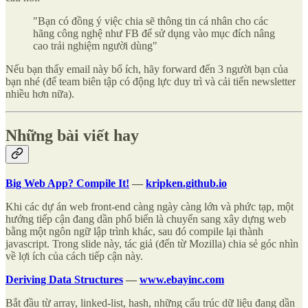
"Bạn có đồng ý việc chia sẽ thông tin cá nhân cho các
hãng công nghệ như FB để sử dụng vào mục đích nâng
cao trải nghiệm người dùng"
Nếu bạn thấy email này bổ ích, hãy forward đến 3 người bạn của
bạn nhé (để team biên tập có động lực duy trì và cải tiến newsletter
nhiều hơn nữa).
Những bài viết hay
Big Web App? Compile It!
—
kripken.github.io
Khi các dự án web front-end càng ngày càng lớn và phức tạp, một
hướng tiếp cận đang dần phổ biến là chuyển sang xây dựng web
bằng một ngôn ngữ lập trình khác, sau đó compile lại thành
javascript. Trong slide này, tác giả (đến từ Mozilla) chia sẻ góc nhìn
về lợi ích của cách tiếp cận này.
Deriving Data Structures
—
www.ebayinc.com
Bắt đầu từ array, linked-list, hash, những cấu trúc dữ liệu đang dần