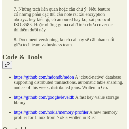
7. Những tech liên quan hoặc cần chú ý: Nếu feature
có những phần đặc thù cần note ra: xài encryption
abcxyz, key kiểu gì, có amoured hay ko, xài protocal
ISO 8583. Hoặc những gì mà cái ở trên chưa cover dc
thì thêm dưới này.
8. Document versioning, ko có cái này sẽ cãi nhau suốt
giữa tech team vs business team.
Code & Tools
https://github.com/radondb/radon
A ‘cloud-native’ database
supporting distributed transactions, automatic table sharding,
and as of this week, distributed joins. Written in Go.
https://github.com/google/leveldb
A fast key-value storage
library
https://github.com/nokia/memory-profiler
A new memory
profiler for Linux from Nokia written in Rust