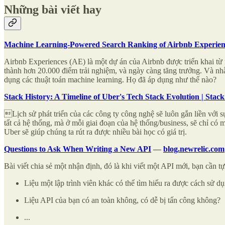
Những bài viết hay
Machine Learning-Powered Search Ranking of Airbnb Experien
Airbnb Experiences (AE) là một dự án của Airbnb được triển khai từ n
thành hơn 20.000 điểm trải nghiệm, và ngày càng tăng trưởng. Và nhằ
dụng các thuật toán machine learning. Họ đã áp dụng như thế nào?
Stack History: A Timeline of Uber's Tech Stack Evolution | Stac
Lịch sử phát triển của các công ty công nghệ sẽ luôn gắn liền với
tất cả hệ thống, mà ở mỗi giai đoạn của hệ thống/business, sẽ chỉ c
Uber sẽ giúp chúng ta rút ra được nhiều bài học có giá trị.
Questions to Ask When Writing a New API
—
blog.newrelic.com
Bài viết chia sẻ một nhận định, đó là khi viết một API mới, bạn cần tự
Liệu một lập trình viên khác có thể tìm hiểu ra được cách sử 
Liệu API của bạn có an toàn không, có dễ bị tấn công không?
...