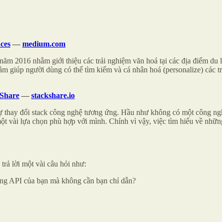
ces
—
medium.com
ăm 2016 nhằm giới thiệu các trải nghiệm văn hoá tại các địa điểm du l
m giúp người dùng có thể tìm kiếm và cá nhân hoá (personalize) các t
kShare
—
stackshare.io
 sự thay đổi stack công nghệ tương ứng. Hầu như không có một công ngh
ó một vài lựa chọn phù hợp với mình. Chính vì vậy, việc tìm hiểu về nh
 trả lời một vài câu hỏi như:
dụng API của bạn mà không cần bạn chỉ dẫn?