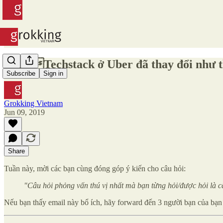
#72 - Techstack ở Uber đã thay đổi như 
Subscribe
Sign in
Grokking Vietnam
Jun 09, 2019
Share
Tuần này, mời các bạn cùng đóng góp ý kiến cho câu hỏi:
"Câu hỏi phỏng vấn thú vị nhất mà bạn từng hỏi/được hỏi là c
Nếu bạn thấy email này bổ ích, hãy forward đến 3 người bạn của bạn n