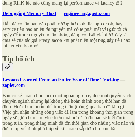
dụng RInK lúc nào cũng mang lại performance và latency tốt?
Debugging Memory Bloat
—
engineering.gusto.com
Hẳn đã có lần bạn gặp phải trường hợp job die, app crash, hay
service tiêu hao nhiều tài nguyên mà có lẽ phải mất vài giờ tới cả
ngày để tìm ra nguyên nhân không đáng có. Bài viết dưới đây là
chia sẻ của tác giả Fredy Jacob khi phát hiện một bug gây tiêu hao
tài nguyên bộ nhớ.
Tip bổ ích
Lessons Learned From an Entire Year of Time Tracking
—
zapier.com
Bạn có kế hoạch học thêm một ngoại ngữ hay đọc một quyển sách
chuyên ngành nhưng lại không thể hoàn thành trong thời hạn đã
định. Hoặc bạn muốn biết trong tuần (tháng) qua bạn đã làm gì.
Việc ghi nhận những công việc đã làm trong khoảng thời gian trong
ngày sẽ giúp bạn làm việc hiệu quả hơn. Từ đó bạn sẽ biết được
trong tuần, trong tháng mình đã tốn thời gian cho những việc nào và
đưa ra quyết định phù hợp về kế hoạch sắp tới cho bản thân.