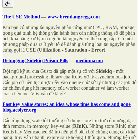
The USE Method
—
www.brendangregg.com
Khi bạn có những tài nguyên phần cứng như CPU, RAM, Storage,
trong quá trình hệ thống vận hành bạn cần những thông số để phân
tích khả năng xử lý mà nguồn tài nguyên có thể cung cấp. Có một
phương pháp đưa ra 3 yếu tố để đánh giá từng loại tài nguyên phần
cứng gọi là
USE (Utilization - Saturation - Error).
Debugging Sidekiq Poison Pills
—
medium.com
Đội ngũ kỹ sư của Gusto đã gặp một sự cố với
Sidekiq
- một
background processing library của Ruby xử lý asynchronous job.
Các job cứ liên tục được đẩy vào queue chờ xử lý nhưng các job đó
cứ chiếm dụng hết memory của worker container và làm worker
crash liên tục. Vậy vấn đề là gì?
Fast key-value stores: an idea whose time has come and gone
—
blog.acolyer.org
Các ứng dụng scale tốt thường sử dụng store lưu trữ có những đặc
tính remote, in-memory, key-value (
RInK
). Những store RInK như
Redis hay Memcached đã trơ nên phổ biến bởi chúng cung cấp khả
năng: truy vấn nhanh, expire sau khoảng 1 thời gian. Nhưng liệu sử