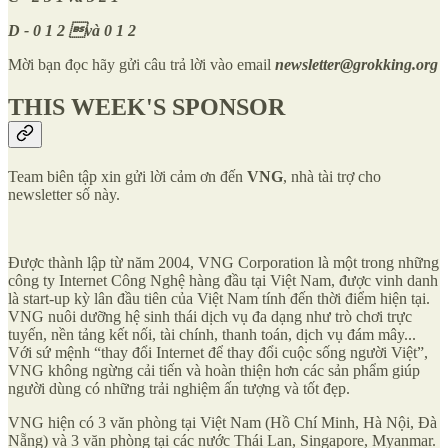
D - 0 1 2 và 0 1 2
Mời bạn đọc hãy gửi câu trả lời vào email
newsletter@grokking.org
THIS WEEK'S SPONSOR
Team biên tập xin gửi lời cảm ơn đến
VNG
, nhà tài trợ cho
newsletter số này.
Được thành lập từ năm 2004, VNG Corporation là một trong những
công ty Internet Công Nghệ hàng đầu tại Việt Nam, được vinh danh
là start-up kỳ lân đầu tiên của Việt Nam tính đến thời điểm hiện tại.
VNG nuôi dưỡng hệ sinh thái dịch vụ đa dạng như trò chơi trực
tuyến, nền tảng kết nối, tài chính, thanh toán, dịch vụ đám mây...
Với sứ mệnh “thay đổi Internet để thay đổi cuộc sống người Việt”,
VNG không ngừng cải tiến và hoàn thiện hơn các sản phẩm giúp
người dùng có những trải nghiệm ấn tượng và tốt đẹp.
VNG hiện có 3 văn phòng tại Việt Nam (Hồ Chí Minh, Hà Nội, Đà
Nẵng) và 3 văn phòng tại các nước Thái Lan, Singapore, Myanmar.