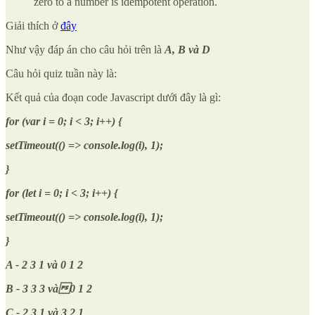
zero to a number is idempotent operation.
Giải thích ở
đây
Như vậy đáp án cho câu hỏi trên là
A, B và D
Câu hỏi quiz tuần này là:
Kết quả của đoạn code Javascript dưới đây là gì:
for (var i = 0; i < 3; i++) {
setTimeout(() => console.log(i), 1);
}
for (let i = 0; i < 3; i++) {
setTimeout(() => console.log(i), 1);
}
A - 2 3 1 và 0 1 2
B - 3 3 3 và0 1 2
C - 2 3 1 và 3 2 1