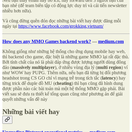
Nếu bạn thấy email này bổ ích, hãy forward đến 3 người bạn của
bạn nhé (để team biên tập có động lực duy trì và cải tiến newsletter
nhiều hơn nữa).
Và cũng đừng quên đón đọc những bài viết hay được đăng mỗi
ngày tại
https://www.facebook.com/grokking.vietnam/
How does any MMO Games backend work?
—
medium.com
Không giống như những hệ thống cho ứng dụng mobile hay web,
thì backend cho game, đặc biệt là những game MMO lại rất đặc thù.
Bởi tính chất của nó là phải đáp ứng được lượng người dùng đông
đảo (
massively multiplayer
), ở nhiều vùng địa lý (
multi region
) ví
như WOW hay PUPG. Thêm nữa, nếu bạn đã từng bị đối phương
headshot trong CS GO chỉ vì mạng trễ trong tích tắc (
latency
) hay
từng trick để duple đồ MU (
cheating
) thì bạn cũng đã hình dung
được phần nào các bài toán mà một hệ thống MMO gặp phải. Bài
viết sau sẽ đưa ra thiết kế tổng quan cũng như phương án để giải
quyết những vấn đề này
Những bài viết hay