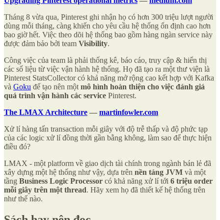
Upgrading Pinterest operational metrics
—
medium.com
Tháng 8 vừa qua, Pinterest ghi nhận họ có hơn 300 triệu lượt người
dùng mỗi tháng, càng khiến cho yêu cầu hệ thống ổn định cao hơn
bao giờ hết. Việc theo dõi hệ thống bao gồm hàng ngàn service này
được đảm bảo bởi team
Visibility
.
Công việc của team là phải thống kê, báo cáo, truy cập & hiển thị
các số liệu từ việc vận hành hệ thống. Họ đã tạo ra một thư viện là
Pinterest StatsCollector có khả năng mở rộng cao kết hợp với Kafka
và
Goku
để tạo nên một
mô hình hoàn thiện cho việc đánh giá
quá trình vận hành các service
Pinterest.
The LMAX Architecture
—
martinfowler.com
Xử lí hàng tấn transaction mỗi giây với độ trễ thấp và độ phức tạp
của các logic xử lí đồng thời gần bằng không, làm sao để thực hiện
điều đó?
LMAX - một platform về giao dịch tài chính trong ngành bán lẻ đã
xây dựng một hệ thống như vậy, dựa trên
nền tảng JVM
và một
tầng
Business Logic Processor
có khả năng xử lí tới
6 triệu order
mỗi giây trên một thread
. Hãy xem họ đã thiết kế hệ thống trên
như thế nào.
Sách hay nên đọc