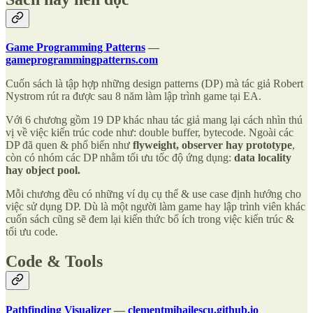
Game Programming Patterns
—
gameprogrammingpatterns.com
Cuốn sách là tập hợp những design patterns (DP) mà tác giả Robert
Nystrom rút ra được sau 8 năm làm lập trình game tại EA.
Với 6 chương gồm 19 DP khác nhau tác giả mang lại cách nhìn thú
vị về việc kiến trúc code như: double buffer, bytecode. Ngoài các
DP đã quen & phổ biến như
flyweight, observer hay prototype
,
còn có nhóm các DP nhằm tối ưu tốc độ ứng dụng:
data locality
hay object pool.
Mỗi chương đều có những ví dụ cụ thể & use case định hướng cho
việc sử dụng DP. Dù là một người làm game hay lập trình viên khác
cuốn sách cũng sẽ đem lại kiến thức bổ ích trong việc kiến trúc &
tối ưu code.
Code & Tools
Pathfinding Visualizer
—
clementmihailescu.github.io