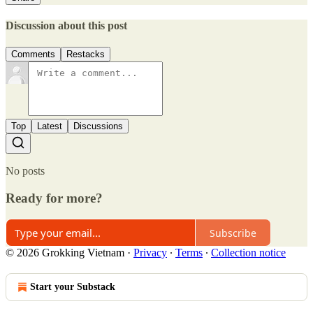
Discussion about this post
Comments
Restacks
Top
Latest
Discussions
No posts
Ready for more?
Subscribe
© 2026 Grokking Vietnam
·
Privacy
∙
Terms
∙
Collection notice
Start your Substack