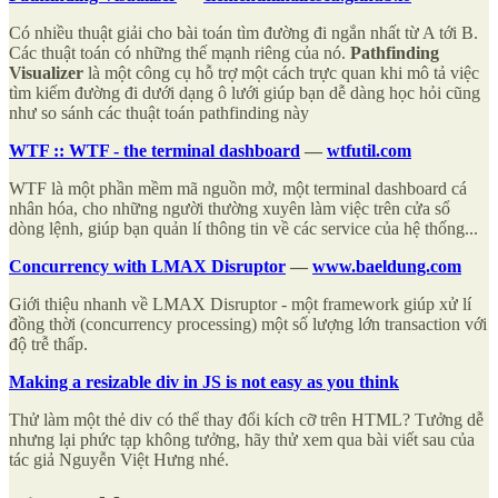
Có nhiều thuật giải cho bài toán tìm đường đi ngắn nhất từ A tới B.
Các thuật toán có những thế mạnh riêng của nó.
Pathfinding
Visualizer
là một công cụ hỗ trợ một cách trực quan khi mô tả việc
tìm kiếm đường đi dưới dạng ô lưới giúp bạn dễ dàng học hỏi cũng
như so sánh các thuật toán pathfinding này
WTF :: WTF - the terminal dashboard
—
wtfutil.com
WTF là một phần mềm mã nguồn mở, một terminal dashboard cá
nhân hóa, cho những người thường xuyên làm việc trên cửa sổ
dòng lệnh, giúp bạn quản lí thông tin về các service của hệ thống...
Concurrency with LMAX Disruptor
—
www.baeldung.com
Giới thiệu nhanh về LMAX Disruptor - một framework giúp xử lí
đồng thời (concurrency processing) một số lượng lớn transaction với
độ trễ thấp.
Making a resizable div in JS is not easy as you think
Thử làm một thẻ div có thể thay đổi kích cỡ trên HTML? Tưởng dễ
nhưng lại phức tạp không tưởng, hãy thử xem qua bài viết sau của
tác giả Nguyễn Việt Hưng nhé.