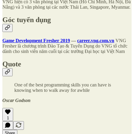
VNG hiện có 3 văn phòng tại Việt Nam (Hồ Chí Minh, Hà Nội, Đà
Nẵng) và 3 văn phòng tại các nước Thái Lan, Singapore, Myanmar.
Góc tuyển dụng
Game Development Fresher 2019
—
career.vng.com.vn
VNG
Fresher là chương trình Ðào Tạo & Tuyển Dụng do VNG tổ chức
dành cho sinh viên năm cuối tại các trường Ðại học tại Việt Nam
Quote
One of the best programming skills you can have is
knowing when to walk away for awhile
Oscar Godson
1
Share