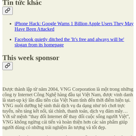
Tin tức khác
iPhone Hack: Google Warns 1 Billion Apple Users They May
Have Been Attacked
Facebook quietly ditched the 'It’s free and always will be'
slogan from its homepage
This week sponsor
Được thành lập từ năm 2004, VNG Corporation là một trong những
công ty Internet Công Nghệ hàng đầu tại Việt Nam, được vinh danh
là start-up kỳ lân đầu tiên của Việt Nam tính đến thời điểm hiện tại.
VNG nuôi dưỡng hệ sinh thái dịch vụ đa dạng như trò chơi trực
tuyến, nền tảng kết nối, tài chính, thanh toán, dịch vụ đám mây…
Với sứ mệnh “thay đổi Internet để thay đổi cuộc sống người Việt”,
VNG không ngừng cải tiến và hoàn thiện hơn các sản phẩm giúp
người dùng có những trải nghiệm ấn tượng và tốt đẹp.