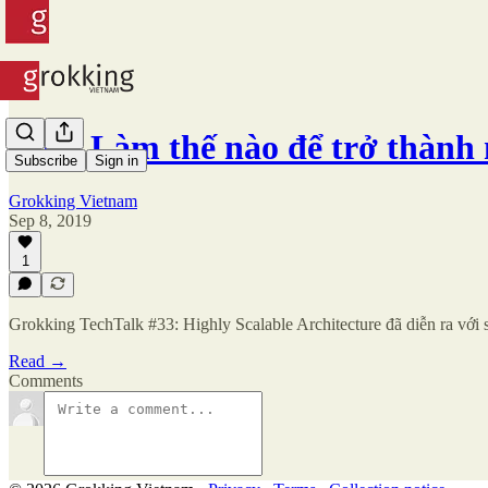
#86 - Làm thế nào để trở thàn
Subscribe
Sign in
Grokking Vietnam
Sep 8, 2019
1
Grokking TechTalk #33: Highly Scalable Architecture đã diễn ra với
Read →
Comments