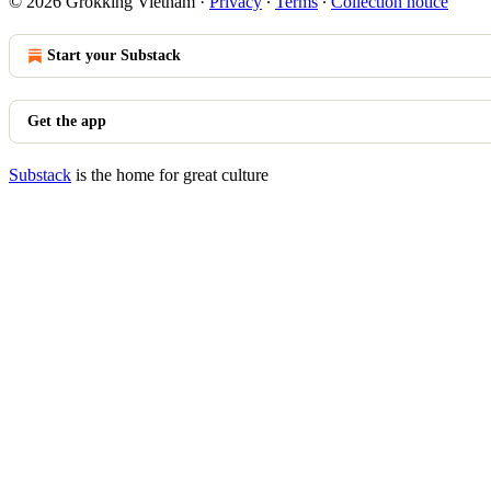
© 2026 Grokking Vietnam
·
Privacy
∙
Terms
∙
Collection notice
Start your Substack
Get the app
Substack
is the home for great culture