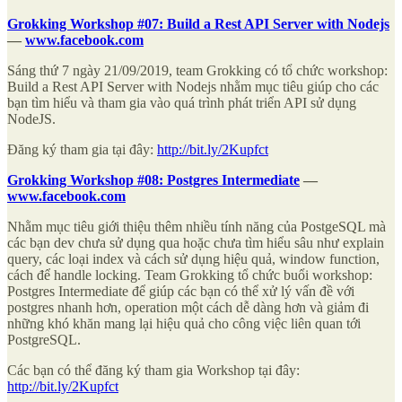
Grokking Workshop #07: Build a Rest API Server with Nodejs
—
www.facebook.com
Sáng thứ 7 ngày 21/09/2019, team Grokking có tổ chức workshop:
Build a Rest API Server with Nodejs nhằm mục tiêu giúp cho các
bạn tìm hiểu và tham gia vào quá trình phát triển API sử dụng
NodeJS.
Đăng ký tham gia tại đây:
http://bit.ly/2Kupfct
Grokking Workshop #08: Postgres Intermediate
—
www.facebook.com
Nhằm mục tiêu giới thiệu thêm nhiều tính năng của PostgeSQL mà
các bạn dev chưa sử dụng qua hoặc chưa tìm hiểu sâu như explain
query, các loại index và cách sử dụng hiệu quả, window function,
cách để handle locking. Team Grokking tổ chức buổi workshop:
Postgres Intermediate để giúp các bạn có thể xử lý vấn đề với
postgres nhanh hơn, operation một cách dễ dàng hơn và giảm đi
những khó khăn mang lại hiệu quả cho công việc liên quan tới
PostgreSQL.
Các bạn có thể đăng ký tham gia Workshop tại đây:
http://bit.ly/2Kupfct