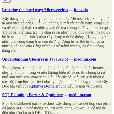
Learning the hard way: Microservices
—
itnext.io
Xây dựng một hệ thống trên nền kiến trúc Microservice không phải
là một việc dễ dàng. Đôi khi chúng ta mất rất nhiều năm, công sức
và rồi nhìn lại thấy có những vấn đề mà chúng ta đã vô tình bỏ qua.
Trong bài viết sau, tác giả chia sẻ lại những bài học giá trị mà họ đã
bỏ lỡ trong quá trình 3 năm xây dựng một hệ thống. Hy vọng với
những ai cũng đang trên con đường tương tự có thể từ đó rút ra
những bài học cho riêng mình và né tránh những lỗi lầm không
đáng có.
Understanding Closures in JavaScript
—
medium.com
Trong Javascript một khái niệm không dễ tiếp thu đó là
closure
nhưng rất quan trọng vì nếu không hiểu rõ về nó thì chúng ta rất
khó làm việc với Javascript. Hầu hết các bài viết chỉ giải thích ở
mức độ
function context
nhưng thực tế thì nó không chỉ như vậy.
Đọc bài viết của
Aphinya Dechalert
tìm hiểu rõ hơn về closure.
SQL Planning: Parser & Optimizer
—
medium.com
Một số distributed database được xây dựng với sự kết hợp của phần
cú pháp SQL và hệ thống lưu trữ dưới dạng key-value, có thể kể
đến như Cockroach DB, TiDB, …