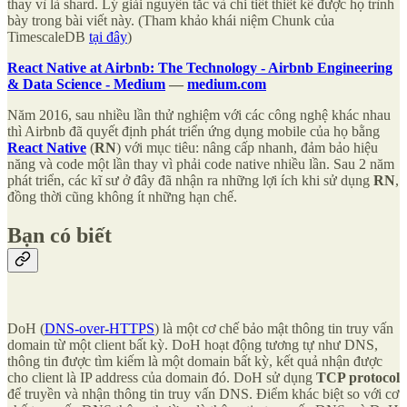
thay vì là shard. Lý giải nguyên tắc và chi tiết thiết kế được họ trình
bày trong bài viết này. (Tham khảo khái niệm Chunk của
TimescaleDB
tại đây
)
React Native at Airbnb: The Technology - Airbnb Engineering
& Data Science - Medium
—
medium.com
Năm 2016, sau nhiều lần thử nghiệm với các công nghệ khác nhau
thì Airbnb đã quyết định phát triển ứng dụng mobile của họ bằng
React Native
(
RN
) với mục tiêu: nâng cấp nhanh, đảm bảo hiệu
năng và code một lần thay vì phải code native nhiều lần. Sau 2 năm
phát triển, các kĩ sư ở đây đã nhận ra những lợi ích khi sử dụng
RN
,
đồng thời cũng không ít những hạn chế.
Bạn có biết
DoH (
DNS-over-HTTPS
) là một cơ chế bảo mật thông tin truy vấn
domain từ một client bất kỳ. DoH hoạt động tương tự như DNS,
thông tin được tìm kiếm là một domain bất kỳ, kết quả nhận được
cho client là IP address của domain đó. DoH sử dụng
TCP protocol
để truyền và nhận thông tin truy vấn DNS. Điểm khác biệt so với cơ