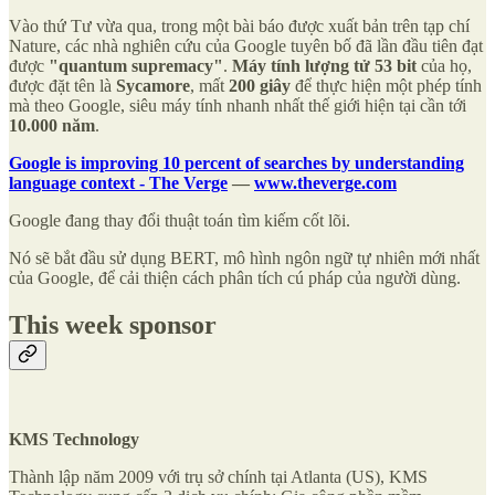
Vào thứ Tư vừa qua, trong một bài báo được xuất bản trên tạp chí
Nature, các nhà nghiên cứu của Google tuyên bố đã lần đầu tiên đạt
được
"quantum supremacy"
.
Máy tính lượng tử 53 bit
của họ,
được đặt tên là
Sycamore
, mất
200 giây
để thực hiện một phép tính
mà theo Google, siêu máy tính nhanh nhất thế giới hiện tại cần tới
10.000 năm
.
Google is improving 10 percent of searches by understanding
language context - The Verge
—
www.theverge.com
Google đang thay đổi thuật toán tìm kiếm cốt lõi.
Nó sẽ bắt đầu sử dụng BERT, mô hình ngôn ngữ tự nhiên mới nhất
của Google, để cải thiện cách phân tích cú pháp của người dùng.
This week sponsor
KMS Technology
Thành lập năm 2009 với trụ sở chính tại Atlanta (US), KMS