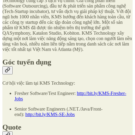
Technology cung cấp 3 dịch vụ chính: Gia công phần mềm
(Software Outsourcing), đầu tư & phát triển sản phẩm công nghệ
(Tech-Startup incubator), tư vấn dịch vụ giải pháp kỹ thuật. Với đội
ngũ hơn 1000 nhân viên, KMS hướng đến khách hàng toàn cầu, từ
các công ty startup đến các tập đoàn công nghệ lớn. Một số sản
phẩm từ KMS đã được tín nhiệm trên thị trường thế giới:
QASymphony, Katalon Studio, Kobiton. KMS Technology xây
dựng một nơi làm việc năng động sáng tạo, chọn con người làm nền
tảng văn hoá, nhiều năm liên tiếp nằm trong danh sách các nơi làm
việc tốt nhất tại Việt Nam và Atlanta (Mỹ).
Góc tuyển dụng
Cơ hội việc làm tại KMS Technology:
Fresher Software/Test Engineer:
http://bit.ly/KMS-Fresher-
Jobs
Senior Software Engineers (.NET./Java/Front-
end):
http://bit.ly/KMS-SE-Jobs
Quote