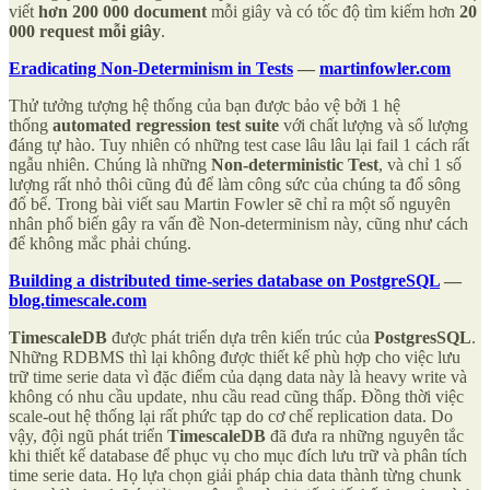
viết
hơn 200 000 document
mỗi giây và có tốc độ tìm kiếm hơn
20
000 request mỗi giây
.
Eradicating Non-Determinism in Tests
—
martinfowler.com
Thử tưởng tượng hệ thống của bạn được bảo vệ bởi 1 hệ
thống
automated regression test suite
với chất lượng và số lượng
đáng tự hào. Tuy nhiên có những test case lâu lâu lại fail 1 cách rất
ngẫu nhiên. Chúng là những
Non-deterministic Test
, và chỉ 1 số
lượng rất nhỏ thôi cũng đủ để làm công sức của chúng ta đổ sông
đổ bể. Trong bài viết sau Martin Fowler sẽ chỉ ra một số nguyên
nhân phổ biến gây ra vấn đề Non-determinism này, cũng như cách
để không mắc phải chúng.
Building a distributed time-series database on PostgreSQL
—
blog.timescale.com
TimescaleDB
được phát triển dựa trên kiến trúc của
PostgresSQL
.
Những RDBMS thì lại không được thiết kế phù hợp cho việc lưu
trữ time serie data vì đặc điểm của dạng data này là heavy write và
không có nhu cầu update, nhu cầu read cũng thấp. Đồng thời việc
scale-out hệ thống lại rất phức tạp do cơ chế replication data. Do
vậy, đội ngũ phát triển
TimescaleDB
đã đưa ra những nguyên tắc
khi thiết kế database để phục vụ cho mục đích lưu trữ và phân tích
time serie data. Họ lựa chọn giải pháp chia data thành từng chunk