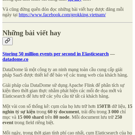
Và cũng đừng quên đón đọc những bài viết hay được đăng mỗi
ngày tại
https://www.facebook.com/grokking.vietnam/
Những bài viết hay
Storing 50 million events per second in Elasticsearch
—
datadome.co
DataDome là một công ty an ninh mạng toàn cầu cung cấp giải
pháp SaaS được thiết kế để bảo vệ các trang web của khách hàng.
Giải pháp của DataDome sử dụng Apache Flink để phân tích sự
kiện theo thời gian thực nhằm phát hiện các mối đe dọa mới và
Elaticsearch để lưu trữ các yêu cầu từ tất cả khách hàng.
Một vài con số thống kê: cụm của họ lưu trữ hơn
150TB
dữ liệu,
15
nghìn tỷ sự kiện
trong
60 tỷ document
, trải đều trong
3 000
chỉ
mục và
15 000 shard
trên
80 node
. Mỗi document lưu trữ
250
event
trong field riêng biệt.
Mỗi ngày, trong thời gian tính phí cao nhất, cụm Elaticsearch của họ