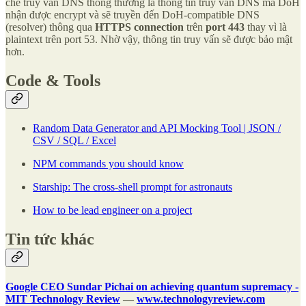
chế truy vấn DNS thông thường là thông tin truy vấn DNS mà DoH
nhận được encrypt và sẽ truyền đến DoH-compatible DNS
(resolver) thông qua
HTTPS connection
trên
port 443
thay vì là
plaintext trên port 53. Nhờ vậy, thông tin truy vấn sẽ được bảo mật
hơn.
Code & Tools
Random Data Generator and API Mocking Tool | JSON /
CSV / SQL / Excel
NPM commands you should know
Starship: The cross-shell prompt for astronauts
How to be lead engineer on a project
Tin tức khác
Google CEO Sundar Pichai on achieving quantum supremacy -
MIT Technology Review
—
www.technologyreview.com