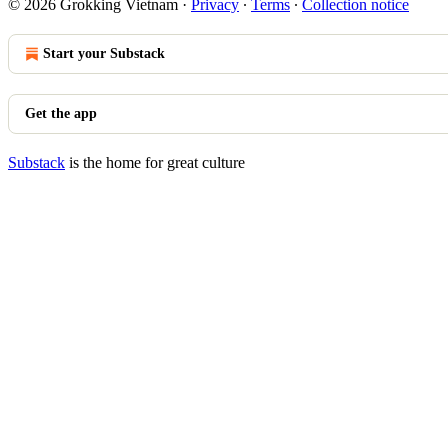
© 2026 Grokking Vietnam
·
Privacy
∙
Terms
∙
Collection notice
Start your Substack
Get the app
Substack
is the home for great culture