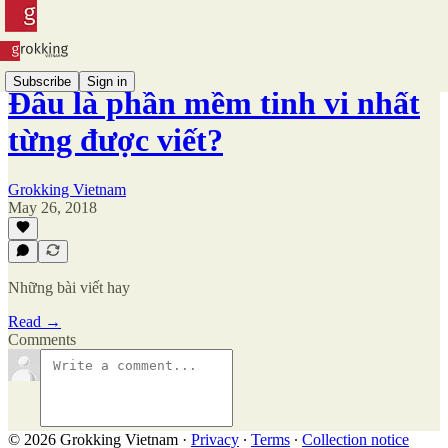
Subscribe
Sign in
Đâu là phần mềm tinh vi nhất
từng được viết?
Grokking Vietnam
May 26, 2018
Những bài viết hay
Read →
Comments
© 2026 Grokking Vietnam
·
Privacy
∙
Terms
∙
Collection notice