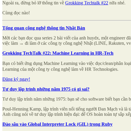
Ngoài ra, đừng bỏ lỡ thông tin về
Grokking Techtalk #22
nữa nhé.
Cùng đọc nào!
Tổng quan công nghệ thông tin Nhật Bản
Mời các bạn đọc qua series 2 bài viết của anh huydx, một engineer đã
việc làm → đi làm ở các công ty công nghệ Nhật (LINE, Rakuten, vv
Grokking TechTalk #22: Machine Learning in HR-Tech
Bạn có biết ứng dụng Machine Learning vào việc đọc/clean/phân l
Learning của một công ty công nghệ làm về HR Technologies.
Đăng ký ngay!
Tư duy lập trình những năm 1975 có gì sai?
Tư duy lập trình năm những 1975: bạn sẽ cho software biết bạn cần b
Poul-Henning Kamp, lập trình viên nổi tiếng người Đan Mạch và là tác
Anh cũng nói về tư duy lập trình hiện đại: để OS hoàn toàn tự sắp
Đào sâu vào Global Interpreter Lock (GIL) trong Ruby