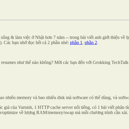
 sống & làm việc ở Nhật hơn 7 năm -- trong bài viết anh giới thiệu về
). Các bạn nhớ đọc hết cả 2 phần nhé:
phần 1
,
phần 2
.
oại resumes như thế nào không? Mời các bạn đến với Grokking TechTa
ao nhiêu memory và bao nhiêu disk mà software có thể dùng, và softwa
 giả của Varnish, 1 HTTP cache server nổi tiếng, có 1 bài viết phân tíc
 xếp/optimize về lượng RAM/memory/swap mà mỗi chương trình cần xài.