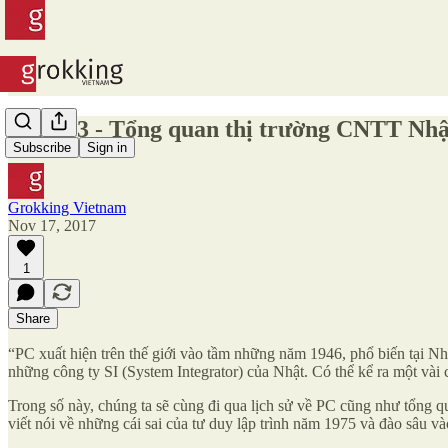
Issue #3 - Tổng quan thị trường CNTT Nhật
Subscribe
Sign in
Grokking Vietnam
Nov 17, 2017
1
Share
“PC xuất hiện trên thế giới vào tầm những năm 1946, phổ biến tại 
những công ty SI (System Integrator) của Nhật. Có thể kể ra một vài
Trong số này, chúng ta sẽ cùng đi qua lịch sử về PC cũng như tổng q
viết nói về những cái sai của tư duy lập trình năm 1975 và đào sâu v