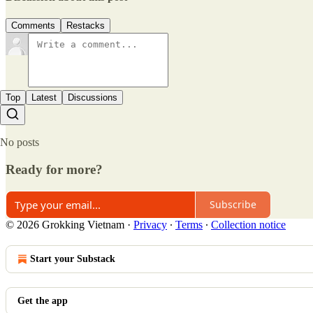
Comments
Restacks
Top
Latest
Discussions
No posts
Ready for more?
Subscribe
© 2026 Grokking Vietnam
·
Privacy
∙
Terms
∙
Collection notice
Start your Substack
Get the app