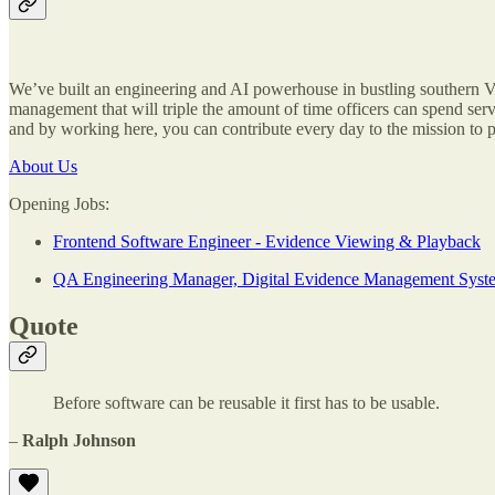
We’ve built an engineering and AI powerhouse in bustling southern Vi
management that will triple the amount of time officers can spend ser
and by working here, you can contribute every day to the mission to pr
About Us
Opening Jobs:
Frontend Software Engineer - Evidence Viewing & Playback
QA Engineering Manager, Digital Evidence Management Syst
Quote
Before software can be reusable it first has to be usable.
–
Ralph Johnson