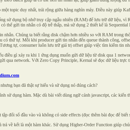
 một topic duy nhất, trải rộng giữa hàng nghìn máy. Điều này giúp Kafka
thống sử dụng bộ nhớ truy cập ngẫu nhiên (RAM) để lưu trữ dữ liệu, vì
 thể gửi tin nhắn có độ trễ thấp, mà sử dụng 2 thiết kế là Sequential
tin nhắn. Chúng ta biết rằng disk chậm hơn nhiều so với RAM trong thời
u có thứ tự. Mỗi khi producer gửi tin nhắn đến queue thành công, offset c
 Tương tự, consumer luôn lưu trữ giá trị offset giúp việc tìm kiếm tin 
hiểu điều gì xảy ra khi 1 ứng dụng muốn gửi dữ liệu từ disk qua 1 netw
gửi qua network. Với Zero Copy Principle, Kernal sẽ đọc dữ liệu trực ti
dium.com
, nhưng bạn đã thật sự hiểu và sử dụng nó đúng cách?
á trình sử dụng hàm. Mặc dù bài viết dùng ngữ cảnh javascript, các kiế
tập đối số đầu vào và không có side effects (đọc thêm bài đọc để biết si
à trả về kết là một hàm khác. Sử dụng Higher-Order Function giúp chún