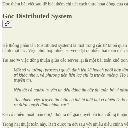
Đọc thêm bài viết sau để biết thêm chi tiết cách thức hoạt động của c
Góc Distributed System
Hệ thống phân tán (distributed system) là một trong các từ khoá quan
hành một lúc. Việc phối hợp nhiều servers đặt ra nhiều bài toán mà cá
Tại sao việc đồng thuận giữa các server lại là một bài toán khó tr
Một số vị tướng (process) quyết định lên kế hoạch phối hợp tấ
trí khác nhau, và phương tiện liên lạc chỉ là truyền miệng. H
truyền tin.
Nếu tất cả người truyền tin đều đáng tin cậy thì toàn bộ vị tướ
Tuy nhiên, việc truyền tin luôn có thể bị thất bại vì nhiều lý d
ra được quyết định chính xác?
Đã có nhiều thuật toán được đưa ra để giải quyết bài toán đồng thuận 
Trong hai thuật toán này, Raft được ra đời sau với nhiều điều chỉnh v