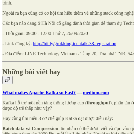
trình.
Ngoài ra bạn cũng có cơ hội tìm hiểu thêm về những stack công ng
Các bạn nào đang ở Hà Nội cố gắng dành thời gian để tham dự Techta
- Thời gian: 09:00 - 12:00 Thứ 7, 26/09/2020
- Link đăng ký:
http://bit.ly/grokking-techtalk-38-registration
- Địa điểm: LINE Technology Vietnam - Tầng 20, Tòa nhà TNR, 5
Những bài viết hay
What makes Apache Kafka so Fast?
—
medium.com
Kafka hỗ trợ một nền tảng thông lượng cao (
throughput
), phân tán (
được độ trễ thấp như vậy?
Hãy cùng tìm hiểu 3 cơ chế giúp Kafka đạt được điều này:
Batch data và Compression
: tin nhắn có thể được viết và đọc vào 
hiện cùng thao tác 1000 lần, mỗi lần 1 tin nhắn. Ngoài ra khi việc xử 