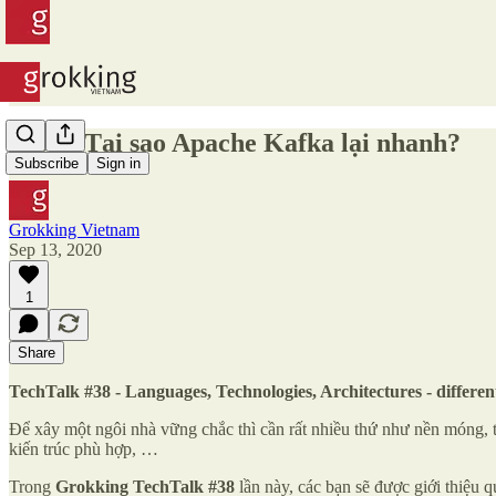
#138 - Tại sao Apache Kafka lại nhanh?
Subscribe
Sign in
Grokking Vietnam
Sep 13, 2020
1
Share
TechTalk #38 - Languages, Technologies, Architectures - differ
Để xây một ngôi nhà vững chắc thì cần rất nhiều thứ như nền móng, 
kiến trúc phù hợp, …
Trong
Grokking TechTalk #38
lần này, các bạn sẽ được giới thiệu q