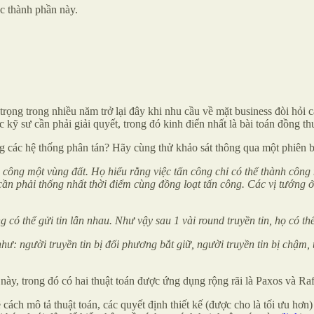
ác thành phần này.
 trọng trong nhiều năm trở lại đây khi nhu cầu về mặt business đòi hỏi
c kỹ sư cần phải giải quyết, trong đó kinh điển nhất là bài toán đồng t
ong các hệ thống phân tán? Hãy cùng thử khảo sát thông qua một phiên b
n công một vùng đất. Họ hiểu rằng việc tấn công chỉ có thể thành công
ọ cần phải thống nhất thời điểm cùng đồng loạt tấn công. Các vị tướng 
ng có thể gửi tin lẫn nhau. Như vậy sau 1 vài round truyền tin, họ có th
o như: người truyền tin bị đối phương bắt giữ, người truyền tin bị chậm,
này, trong đó có hai thuật toán được ứng dụng rộng rãi là Paxos và Raf
ề cách mô tả thuật toán, các quyết định thiết kế (được cho là tối ưu hơ