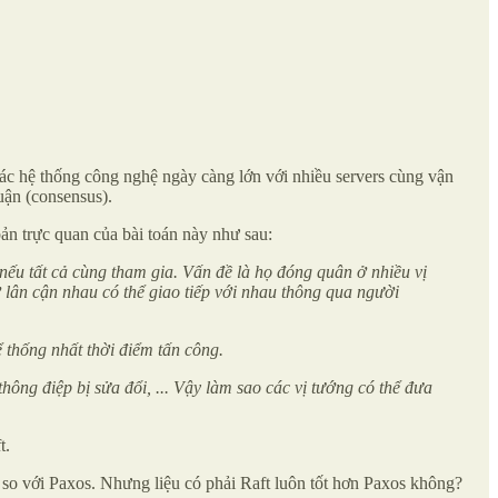
 các hệ thống công nghệ ngày càng lớn với nhiều servers cùng vận
huận (consensus).
ản trực quan của bài toán này như sau:
 nếu tất cả cùng tham gia. Vấn đề là họ đóng quân ở nhiều vị
ở lân cận nhau có thể giao tiếp với nhau thông qua người
ể thống nhất thời điểm tấn công.
 thông điệp bị sửa đổi, ... Vậy làm sao các vị tướng có thể đưa
t.
n) so với Paxos. Nhưng liệu có phải Raft luôn tốt hơn Paxos không?