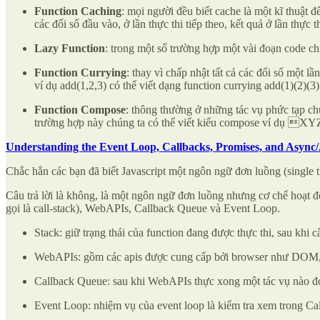
Function Caching
: mọi người đều biết cache là một kĩ thuật 
các đối số đầu vào, ở lần thực thi tiếp theo, kết quả ở lần thực 
Lazy Function
: trong một số trường hợp một vài đoạn code chỉ
Function Currying
: thay vì chấp nhật tất cả các đối số một l
ví dụ add(1,2,3) có thể viết dạng function currying add(1)(2)(3)
Function Compose
: thông thường ở những tác vụ phức tạp chú
trường hợp này chúng ta có thể viết kiểu compose ví dụ XYZ
Understanding the Event Loop, Callbacks, Promises, and Async/
Chắc hẳn các bạn đã biết Javascript một ngôn ngữ đơn luồng (single t
Câu trả lời là không, là một ngôn ngữ đơn luồng nhưng cơ chế hoạt đ
gọi là call-stack), WebAPIs, Callback Queue và Event Loop.
Stack: giữ trạng thái của function đang được thực thi, sau khi 
WebAPIs: gồm các apis được cung cấp bởi browser như DOM
Callback Queue: sau khi WebAPIs thực xong một tác vụ nào đó n
Event Loop: nhiệm vụ của event loop là kiểm tra xem trong Cal