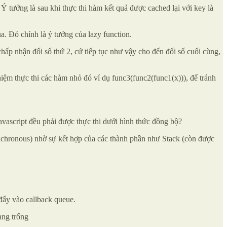
 Ý tưởng là sau khi thực thi hàm kết quả được cached lại với key là
a. Đó chính là ý tưởng của lazy function.
n chấp nhận đối số thứ 2, cứ tiếp tục như vậy cho đến đối số cuối cùng,
iệm thực thi các hàm nhỏ đó ví dụ func3(func2(func1(x))), để tránh
Javascript đều phải được thực thi dưới hình thức đồng bộ?
ynchronous) nhờ sự kết hợp của các thành phần như Stack (còn được
đẩy vào callback queue.
ang trống