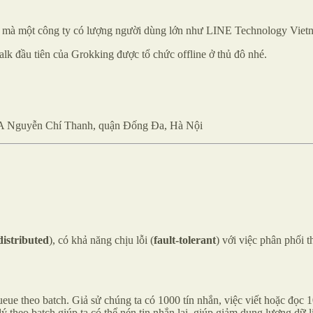
hệ mà một công ty có lượng người dùng lớn như LINE Technology Viet
lk đầu tiên của Grokking được tổ chức offline ở thủ đô nhé.
4A Nguyễn Chí Thanh, quận Đống Đa, Hà Nội
distributed
), có khả năng chịu lỗi (
fault-tolerant
) với việc phân phối 
queue theo batch. Giả sử chúng ta có 1000 tín nhắn, việc viết hoặc đọc
lý theo batch giúp ta có thể nén tin nhắn lại, giúp giảm dung lượng dữ 