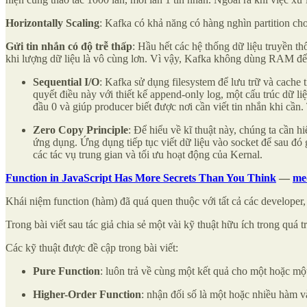
Horizontally Scaling
: Kafka có khả năng có hàng nghìn partition cho
Gửi tin nhắn có độ trễ thấp
: Hầu hết các hệ thống dữ liệu truyền 
khi lượng dữ liệu là vô cùng lơn. Vì vậy, Kafka không dùng RAM để có
Sequential I/O
: Kafka sử dụng filesystem để lưu trữ và cache 
quyết điều này với thiết kế append-only log, một cấu trúc dữ liệ
đầu 0 và giúp producer biết được nơi cần viết tin nhắn khi cần.
Zero Copy Principle
: Để hiểu về kĩ thuật này, chúng ta cần 
ứng dụng. Ứng dụng tiếp tục viết dữ liệu vào socket để sau đó 
các tác vụ trung gian và tối ưu hoạt động của Kernal.
Function in JavaScript Has More Secrets Than You Think
—
me
Khái niệm function (hàm) đã quá quen thuộc với tất cả các developer
Trong bài viết sau tác giả chia sẻ một vài kỹ thuật hữu ích trong qu
Các kỹ thuật được đề cập trong bài viết:
Pure Function
: luôn trả về cùng một kết quả cho một hoặc một 
Higher-Order Function
: nhận đối số là một hoặc nhiều hàm v