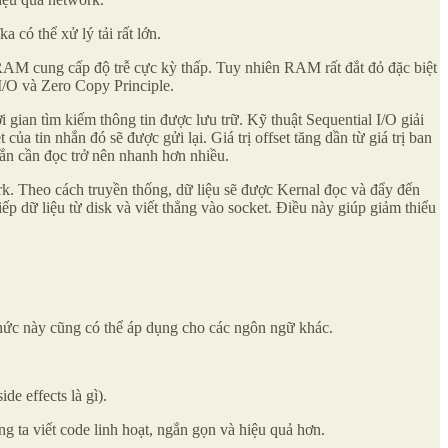
 có thể xử lý tải rất lớn.
 RAM cung cấp độ trễ cực kỳ thấp. Tuy nhiên RAM rất đắt đỏ đặc biệt
 I/O và Zero Copy Principle.
 gian tìm kiếm thông tin được lưu trữ. Kỹ thuật Sequential I/O giải
ủa tin nhắn đó sẽ được gửi lại. Giá trị offset tăng dần từ giá trị ban
nhắn cần đọc trở nên nhanh hơn nhiều.
ork. Theo cách truyền thống, dữ liệu sẽ được Kernal đọc và đẩy đến
ếp dữ liệu từ disk và viết thẳng vào socket. Điều này giúp giảm thiểu
n thức này cũng có thể áp dụng cho các ngôn ngữ khác.
de effects là gì).
g ta viết code linh hoạt, ngắn gọn và hiệu quả hơn.