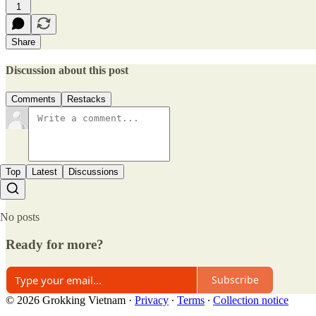
1
Share
Discussion about this post
Comments
Restacks
Top
Latest
Discussions
No posts
Ready for more?
Subscribe
© 2026 Grokking Vietnam
·
Privacy
∙
Terms
∙
Collection notice