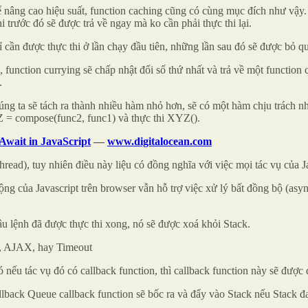
để nâng cao hiệu suất, function caching cũng có cùng mục đích như vậy.
thi trước đó sẽ được trả về ngay mà ko cần phải thực thi lại.
 cần được thực thi ở lần chạy đầu tiên, những lần sau đó sẽ được bỏ qu
ần, function currying sẽ chấp nhật đối số thứ nhất và trả về một functio
.
ng ta sẽ tách ra thành nhiều hàm nhỏ hơn, sẽ có một hàm chịu trách nh
 = compose(func2, func1) và thực thi XYZ().
Await in JavaScript
—
www.digitalocean.com
hread), tuy nhiên điều này liệu có đồng nghĩa với việc mọi tác vụ của 
ộng của Javascript trên browser vẫn hỗ trợ việc xử lý bất đồng bộ (as
câu lệnh đã được thực thi xong, nó sẽ được xoá khỏi Stack.
, AJAX, hay Timeout
ếu tác vụ đó có callback function, thì callback function này sẽ được 
lback Queue callback function sẽ bốc ra và đẩy vào Stack nếu Stack đ