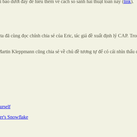
i báo dưới đây để hiểu thêm về cách so sánh hai thuật toán này (
link
).
 đã cùng đọc chính chia sẻ của Eric, tác giả đề xuất định lý CAP. Tro
Martin Kleppmann cũng chia sẻ về chủ đề tương tự để có cái nhìn thấu
rself
ter's Snowflake