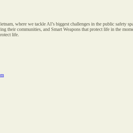
etnam, where we tackle AI’s biggest challenges in the public safety spa
ving their communities, and Smart Weapons that protect life in the momen
otect life.
em