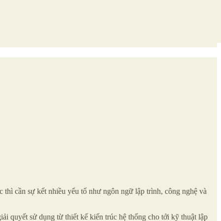
thì cần sự kết nhiều yếu tố như ngôn ngữ lập trình, công nghệ và
i quyết sử dụng từ thiết kế kiến trúc hệ thống cho tới kỹ thuật lập