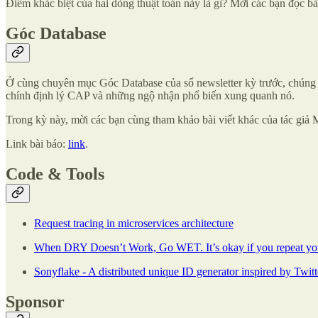
Điểm khác biệt của hai dòng thuật toán này là gì? Mời các bạn đọc bà
Góc Database
Ở cùng chuyên mục Góc Database của số newsletter kỳ trước, chúng ta
chính định lý CAP và những ngộ nhận phổ biến xung quanh nó.
Trong kỳ này, mời các bạn cùng tham khảo bài viết khác của tác giả 
Link bài báo:
link
.
Code & Tools
Request tracing in microservices architecture
When DRY Doesn’t Work, Go WET. It’s okay if you repeat you
Sonyflake - A distributed unique ID generator inspired by Twit
Sponsor