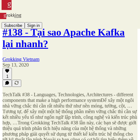
Subscribe
Sign in
#138 - Tại sao Apache Kafka
lại nhanh?
Grokking Vietnam
Sep 13, 2020
1
TechTalk #38 - Languages, Technologies, Architectures - different
components that make a high performance systemĐể xây một ngôi
nhà vững chắc thì cần rất nhiều thứ như nền móng, tường, cột, …
Tương tự, để xây một một hệ thống phần mềm vững chắc thì cần sự
kết nhiều yếu tố như ngôn ngữ lập trình, công nghệ và kiến trúc phù
hợp, …Trong Grokking TechTalk #38 lần này, các bạn sẽ được giới
thiệu quá trình phân tích hiệu năng của một hệ thống và những
phương pháp giải quyết sử dụng từ thiết kế kiến trúc hệ thống cho
tới kỹ thuật lập trình.Ngoài ra bạn cũng có cơ hội tìm hiểu thêm về