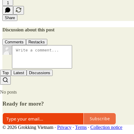
1
Share
Discussion about this post
Comments
Restacks
Top
Latest
Discussions
No posts
Ready for more?
Subscribe
© 2026 Grokking Vietnam
·
Privacy
∙
Terms
∙
Collection notice