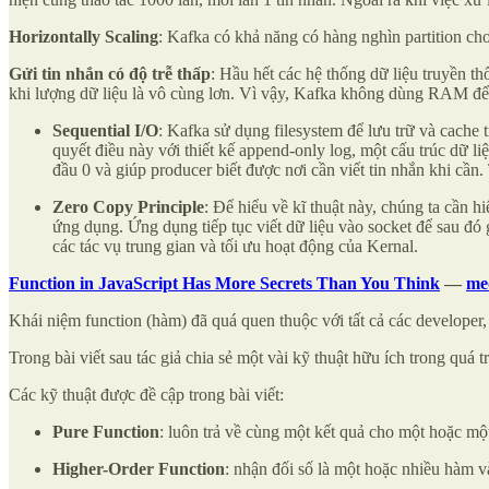
Horizontally Scaling
: Kafka có khả năng có hàng nghìn partition cho
Gửi tin nhắn có độ trễ thấp
: Hầu hết các hệ thống dữ liệu truyền 
khi lượng dữ liệu là vô cùng lơn. Vì vậy, Kafka không dùng RAM để có
Sequential I/O
: Kafka sử dụng filesystem để lưu trữ và cache 
quyết điều này với thiết kế append-only log, một cấu trúc dữ liệ
đầu 0 và giúp producer biết được nơi cần viết tin nhắn khi cần.
Zero Copy Principle
: Để hiểu về kĩ thuật này, chúng ta cần 
ứng dụng. Ứng dụng tiếp tục viết dữ liệu vào socket để sau đó 
các tác vụ trung gian và tối ưu hoạt động của Kernal.
Function in JavaScript Has More Secrets Than You Think
—
me
Khái niệm function (hàm) đã quá quen thuộc với tất cả các developer
Trong bài viết sau tác giả chia sẻ một vài kỹ thuật hữu ích trong qu
Các kỹ thuật được đề cập trong bài viết:
Pure Function
: luôn trả về cùng một kết quả cho một hoặc một 
Higher-Order Function
: nhận đối số là một hoặc nhiều hàm v