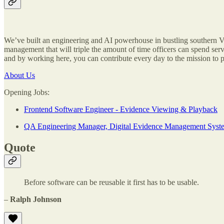
We’ve built an engineering and AI powerhouse in bustling southern Vi
management that will triple the amount of time officers can spend ser
and by working here, you can contribute every day to the mission to pr
About Us
Opening Jobs:
Frontend Software Engineer - Evidence Viewing & Playback
QA Engineering Manager, Digital Evidence Management Syst
Quote
Before software can be reusable it first has to be usable.
–
Ralph Johnson