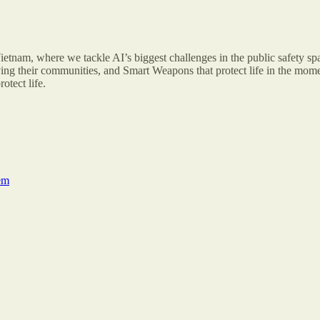
etnam, where we tackle AI’s biggest challenges in the public safety spa
ving their communities, and Smart Weapons that protect life in the momen
otect life.
em