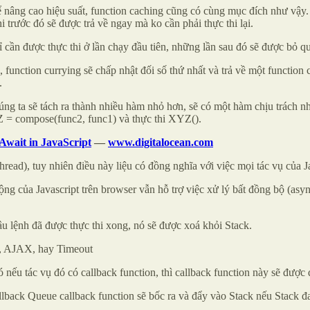
để nâng cao hiệu suất, function caching cũng có cùng mục đích như vậy.
thi trước đó sẽ được trả về ngay mà ko cần phải thực thi lại.
 cần được thực thi ở lần chạy đầu tiên, những lần sau đó sẽ được bỏ qu
ần, function currying sẽ chấp nhật đối số thứ nhất và trả về một functio
.
ng ta sẽ tách ra thành nhiều hàm nhỏ hơn, sẽ có một hàm chịu trách nh
 = compose(func2, func1) và thực thi XYZ().
Await in JavaScript
—
www.digitalocean.com
hread), tuy nhiên điều này liệu có đồng nghĩa với việc mọi tác vụ của 
ộng của Javascript trên browser vẫn hỗ trợ việc xử lý bất đồng bộ (as
câu lệnh đã được thực thi xong, nó sẽ được xoá khỏi Stack.
, AJAX, hay Timeout
ếu tác vụ đó có callback function, thì callback function này sẽ được 
lback Queue callback function sẽ bốc ra và đẩy vào Stack nếu Stack đ