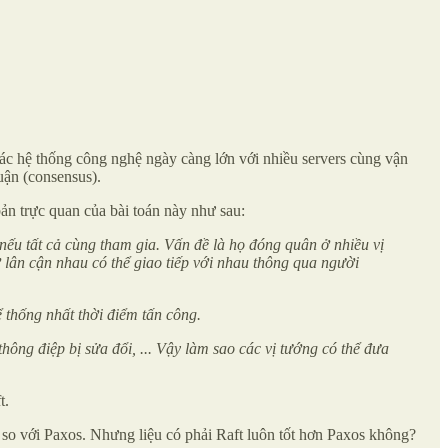
 các hệ thống công nghệ ngày càng lớn với nhiều servers cùng vận
huận (consensus).
ản trực quan của bài toán này như sau:
 nếu tất cả cùng tham gia. Vấn đề là họ đóng quân ở nhiều vị
ở lân cận nhau có thể giao tiếp với nhau thông qua người
ể thống nhất thời điểm tấn công.
 thông điệp bị sửa đổi, ... Vậy làm sao các vị tướng có thể đưa
t.
n) so với Paxos. Nhưng liệu có phải Raft luôn tốt hơn Paxos không?