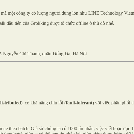
hệ mà một công ty có lượng người dùng lớn như LINE Technology Viet
lk đầu tiên của Grokking được tổ chức offline ở thủ đô nhé.
4A Nguyễn Chí Thanh, quận Đống Đa, Hà Nội
distributed
), có khả năng chịu lỗi (
fault-tolerant
) với việc phân phối 
queue theo batch. Giả sử chúng ta có 1000 tín nhắn, việc viết hoặc đọc
lý theo batch giúp ta có thể nén tin nhắn lại, giúp giảm dung lượng dữ 