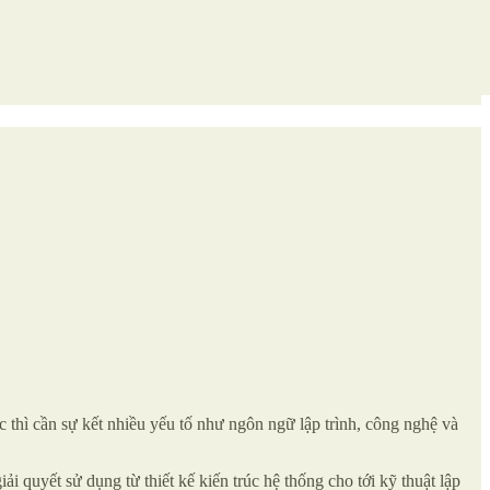
thì cần sự kết nhiều yếu tố như ngôn ngữ lập trình, công nghệ và
i quyết sử dụng từ thiết kế kiến trúc hệ thống cho tới kỹ thuật lập