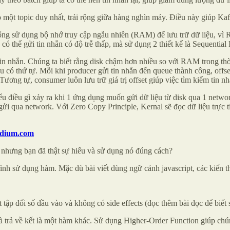
 một topic duy nhất, trải rộng giữa hàng nghìn máy. Điều này giúp Kafka
thống sử dụng bộ nhớ truy cập ngẫu nhiên (RAM) để lưu trữ dữ liệu, vì
 thể gửi tin nhắn có độ trễ thấp, mà sử dụng 2 thiết kế là Sequential
tin nhắn. Chúng ta biết rằng disk chậm hơn nhiều so với RAM trong thời
u có thứ tự. Mỗi khi producer gửi tin nhắn đến queue thành công, offset c
 Tương tự, consumer luôn lưu trữ giá trị offset giúp việc tìm kiếm tin 
hiểu điều gì xảy ra khi 1 ứng dụng muốn gửi dữ liệu từ disk qua 1 netw
gửi qua network. Với Zero Copy Principle, Kernal sẽ đọc dữ liệu trực ti
dium.com
, nhưng bạn đã thật sự hiểu và sử dụng nó đúng cách?
á trình sử dụng hàm. Mặc dù bài viết dùng ngữ cảnh javascript, các kiế
tập đối số đầu vào và không có side effects (đọc thêm bài đọc để biết si
à trả về kết là một hàm khác. Sử dụng Higher-Order Function giúp chún