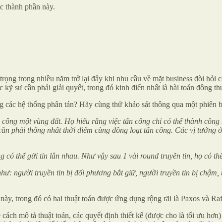
ác thành phần này.
 trọng trong nhiều năm trở lại đây khi nhu cầu về mặt business đòi hỏi
c kỹ sư cần phải giải quyết, trong đó kinh điển nhất là bài toán đồng t
ong các hệ thống phân tán? Hãy cùng thử khảo sát thông qua một phiên b
n công một vùng đất. Họ hiểu rằng việc tấn công chỉ có thể thành công
ọ cần phải thống nhất thời điểm cùng đồng loạt tấn công. Các vị tướng 
ng có thể gửi tin lẫn nhau. Như vậy sau 1 vài round truyền tin, họ có th
o như: người truyền tin bị đối phương bắt giữ, người truyền tin bị chậm,
này, trong đó có hai thuật toán được ứng dụng rộng rãi là Paxos và Raf
ề cách mô tả thuật toán, các quyết định thiết kế (được cho là tối ưu hơ