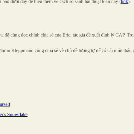
i báo dưới đây để hiểu thêm về cách so sánh hai thuật toán này (
link
).
 đã cùng đọc chính chia sẻ của Eric, tác giả đề xuất định lý CAP. Tro
Martin Kleppmann cũng chia sẻ về chủ đề tương tự để có cái nhìn thấu
rself
ter's Snowflake