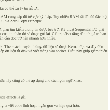
 có thể xử lý tải rất lớn.
 RAM cung cấp độ trễ cực kỳ thấp. Tuy nhiên RAM rất đắt đỏ đặc biệt
 I/O và Zero Copy Principle.
 gian tìm kiếm thông tin được lưu trữ. Kỹ thuật Sequential I/O giải
ủa tin nhắn đó sẽ được gửi lại. Giá trị offset tăng dần từ giá trị ban
nhắn cần đọc trở nên nhanh hơn nhiều.
ork. Theo cách truyền thống, dữ liệu sẽ được Kernal đọc và đẩy đến
ếp dữ liệu từ disk và viết thẳng vào socket. Điều này giúp giảm thiểu
n thức này cũng có thể áp dụng cho các ngôn ngữ khác.
de effects là gì).
g ta viết code linh hoạt, ngắn gọn và hiệu quả hơn.