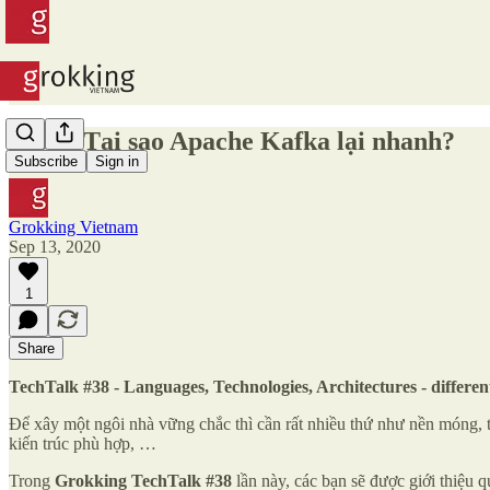
#138 - Tại sao Apache Kafka lại nhanh?
Subscribe
Sign in
Grokking Vietnam
Sep 13, 2020
1
Share
TechTalk #38 - Languages, Technologies, Architectures - differ
Để xây một ngôi nhà vững chắc thì cần rất nhiều thứ như nền móng, 
kiến trúc phù hợp, …
Trong
Grokking TechTalk #38
lần này, các bạn sẽ được giới thiệu q