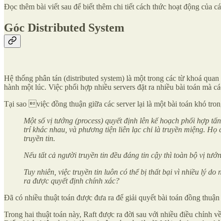
Đọc thêm bài viết sau để biết thêm chi tiết cách thức hoạt động của c
Góc Distributed System
Hệ thống phân tán (distributed system) là một trong các từ khoá quan
hành một lúc. Việc phối hợp nhiều servers đặt ra nhiều bài toán mà cá
Tại sao việc đồng thuận giữa các server lại là một bài toán khó tr
Một số vị tướng (process) quyết định lên kế hoạch phối hợp tấ
trí khác nhau, và phương tiện liên lạc chỉ là truyền miệng. H
truyền tin.
Nếu tất cả người truyền tin đều đáng tin cậy thì toàn bộ vị tướ
Tuy nhiên, việc truyền tin luôn có thể bị thất bại vì nhiều lý d
ra được quyết định chính xác?
Đã có nhiều thuật toán được đưa ra để giải quyết bài toán đồng thuận 
Trong hai thuật toán này, Raft được ra đời sau với nhiều điều chỉnh v