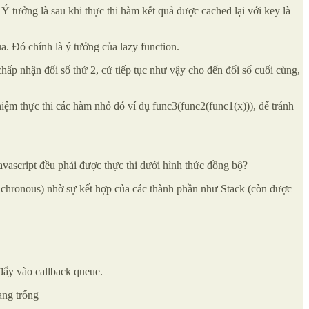
 Ý tưởng là sau khi thực thi hàm kết quả được cached lại với key là
a. Đó chính là ý tưởng của lazy function.
n chấp nhận đối số thứ 2, cứ tiếp tục như vậy cho đến đối số cuối cùng,
iệm thực thi các hàm nhỏ đó ví dụ func3(func2(func1(x))), để tránh
Javascript đều phải được thực thi dưới hình thức đồng bộ?
ynchronous) nhờ sự kết hợp của các thành phần như Stack (còn được
đẩy vào callback queue.
ang trống