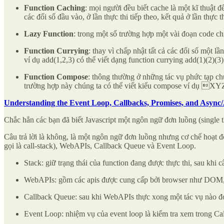
Function Caching
: mọi người đều biết cache là một kĩ thuật 
các đối số đầu vào, ở lần thực thi tiếp theo, kết quả ở lần thực 
Lazy Function
: trong một số trường hợp một vài đoạn code chỉ
Function Currying
: thay vì chấp nhật tất cả các đối số một l
ví dụ add(1,2,3) có thể viết dạng function currying add(1)(2)(3)
Function Compose
: thông thường ở những tác vụ phức tạp chú
trường hợp này chúng ta có thể viết kiểu compose ví dụ XYZ
Understanding the Event Loop, Callbacks, Promises, and Async/
Chắc hẳn các bạn đã biết Javascript một ngôn ngữ đơn luồng (single t
Câu trả lời là không, là một ngôn ngữ đơn luồng nhưng cơ chế hoạt đ
gọi là call-stack), WebAPIs, Callback Queue và Event Loop.
Stack: giữ trạng thái của function đang được thực thi, sau khi 
WebAPIs: gồm các apis được cung cấp bởi browser như DOM
Callback Queue: sau khi WebAPIs thực xong một tác vụ nào đó n
Event Loop: nhiệm vụ của event loop là kiểm tra xem trong Cal