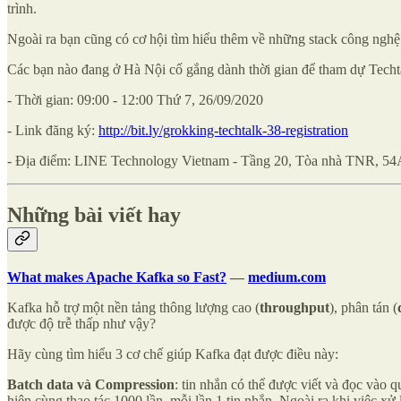
trình.
Ngoài ra bạn cũng có cơ hội tìm hiểu thêm về những stack công ng
Các bạn nào đang ở Hà Nội cố gắng dành thời gian để tham dự Techta
- Thời gian: 09:00 - 12:00 Thứ 7, 26/09/2020
- Link đăng ký:
http://bit.ly/grokking-techtalk-38-registration
- Địa điểm: LINE Technology Vietnam - Tầng 20, Tòa nhà TNR, 5
Những bài viết hay
What makes Apache Kafka so Fast?
—
medium.com
Kafka hỗ trợ một nền tảng thông lượng cao (
throughput
), phân tán (
được độ trễ thấp như vậy?
Hãy cùng tìm hiểu 3 cơ chế giúp Kafka đạt được điều này:
Batch data và Compression
: tin nhắn có thể được viết và đọc vào 
hiện cùng thao tác 1000 lần, mỗi lần 1 tin nhắn. Ngoài ra khi việc xử 