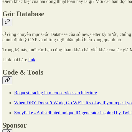
Điểm khác biệt của hai dòng thuật toán này là gì? Mời các bạn đọc bà
Góc Database
Ở cùng chuyên mục Góc Database của số newsletter kỳ trước, chúng ta
chính định lý CAP và những ngộ nhận phổ biến xung quanh nó.
Trong kỳ này, mời các bạn cùng tham khảo bài viết khác của tác giả 
Link bài báo:
link
.
Code & Tools
Request tracing in microservices architecture
When DRY Doesn’t Work, Go WET. It’s okay if you repeat you
Sonyflake - A distributed unique ID generator inspired by Twit
Sponsor