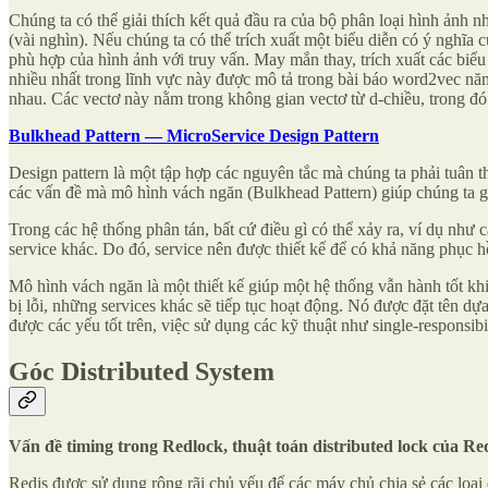
Chúng ta có thể giải thích kết quả đầu ra của bộ phân loại hình ảnh 
(vài nghìn). Nếu chúng ta có thể trích xuất một biểu diễn có ý nghĩa
phù hợp của hình ảnh với truy vấn. May mắn thay, trích xuất các biể
nhiều nhất trong lĩnh vực này được mô tả trong bài báo word2vec nă
nhau. Các vectơ này nằm trong không gian vectơ từ d-chiều, trong đó 
Bulkhead Pattern — MicroService Design Pattern
Design pattern là một tập hợp các nguyên tắc mà chúng ta phải tuân th
các vấn đề mà mô hình vách ngăn (Bulkhead Pattern) giúp chúng ta g
Trong các hệ thống phân tán, bất cứ điều gì có thể xảy ra, ví dụ như
service khác. Do đó, service nên được thiết kế để có khả năng phục h
Mô hình vách ngăn là một thiết kế giúp một hệ thống vẫn hành tốt khi
bị lỗi, những services khác sẽ tiếp tục hoạt động. Nó được đặt tên d
được các yếu tốt trên, việc sử dụng các kỹ thuật như single-responsibil
Góc Distributed System
Vấn đề timing trong Redlock, thuật toán distributed lock của Red
Redis được sử dụng rộng rãi chủ yếu để các máy chủ chia sẻ các loại d