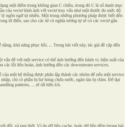
ới dạng một điểm trong không gian C chiều, trong đó C là số danh mục
ộ gần của vectơ hình ảnh với vectơ truy vấn như một thước đo mức độ
 xử lý ngôn ngữ tự nhiên. Một trong những phương pháp được biết đến
g từ điển, sao cho các từ có nghĩa tương tự sẽ có các vectơ gần
dàng, khả năng phục hồi, ... Trong bài viết này, tác giả đề cập đến
ột vấn đề với một service có thể ảnh hưởng đến hành vi, hiệu suất của
 ra các lỗi liên hoàn, ảnh hưởng đến các downstream services.
 tố của một hệ thống được phân lập thành các nhóm để nếu một service
âm nhập, chỉ có phần bị hư hỏng chứa nước, ngăn tàu bị chìm. Để đạt
ndling patterns, ... sẽ rất hữu ích.
yệt đối, và tạm thời. Ví dụ dữ liệu cache, hoặc dữ liệu đếm (trong bài