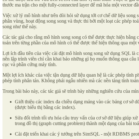
thước ma trận cho một fully-connected layer để mã hóa một vector đ
Việc xử lý mô hình như trên đòi hỏi sử dụng tới cơ chế dữ liệu song
phân vùng, hoạt động song song và thực thi bởi một loạt các phép t
song như thế này.
Các
tác giả cho rằng mô hình song song có thể được thực hiện bằng 
toán trên từng phần của mô hình có thể được thể hiện thông qua một 
Lợi ích đầu tiên của việc cài đặt mô hình song song sử dụng SQL là 
nên lập trình viên chỉ cần khai báo những gì họ muốn thông qua câu lệ
cục và phần cứng máy tính.
Một lợi ích khác của việc tận dụng dữ liệu quan hệ là các phép tính 
phép tính phân tán. Không phải ngẫu nhiên mà các nền tảng tính to
Trong bài báo này, các tác giả sẽ trình bày những nghiên cứu của m
Giới thiệu các index đa chiều dạng mảng vào các bảng cơ sở d
(được biểu thị bằng các index).
Sửa đổi trình tối ưu hóa câu truy vấn của cơ sở dữ liệu giúp xử
trong đồ thị (graph cutting problem) thành một dạng của bài to
Cài đặt triển khai các ý tưởng trên SimSQL - một RDBMS protot