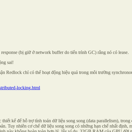
c response (bị giữ ở network buffer do tiến trình GC) rằng nó có lease.
ộng sai!
uận Redlock chỉ có thể hoạt động hiệu quả trong môi trường synchronous
tributed-locking.html
hiết kế để hỗ trợ tính toán dữ liệu song song (data parallelism), tron
toán. Tuy nhiên cơ chế dữ liệu song song có những hạn chế nhất định, 
ả định này không hoàn toàn hợp lý, lấy ví dụ, 32GB RAM của GPU đời