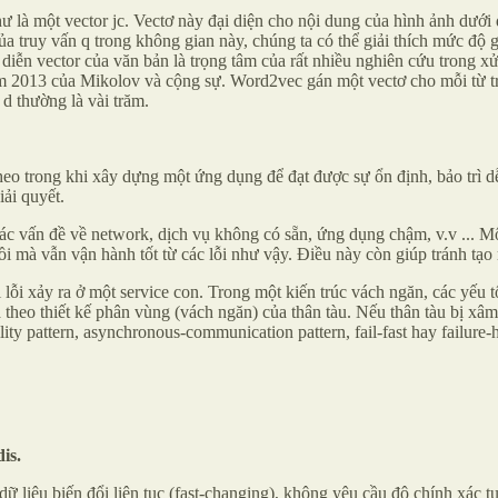
như là một vector jc. Vectơ này đại diện cho nội dung của hình ảnh dư
 của truy vấn q trong không gian này, chúng ta có thể giải thích mức đ
u diễn vector của văn bản là trọng tâm của rất nhiều nghiên cứu trong
m 2013 của Mikolov và cộng sự. Word2vec gán một vectơ cho mỗi từ tron
d thường là vài trăm.
eo trong khi xây dựng một ứng dụng để đạt được sự ổn định, bảo trì dễ 
iải quyết.
 các vấn đề về network, dịch vụ không có sẵn, ứng dụng chậm, v.v ... M
ồi mà vẫn vận hành tốt từ các lỗi như vậy. Điều này còn giúp tránh tạo
 lỗi xảy ra ở một service con. Trong một kiến trúc vách ngăn, các yếu
ựa theo thiết kế phân vùng (vách ngăn) của thân tàu. Nếu thân tàu bị x
ity pattern, asynchronous-communication pattern, fail-fast hay failure-ha
is.
ữ liệu biến đổi liên tục (fast-changing), không yêu cầu độ chính xác tu