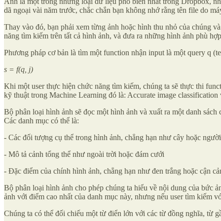
Ảnh là một trong những loại dữ liệu phổ biến nhất trong Dropbox, nh
dã ngoại vài năm trước, chắc chắn bạn không nhớ rằng tên file do má
Thay vào đó, bạn phải xem từng ảnh hoặc hình thu nhỏ của chúng và c
năng tìm kiếm trên tất cả hình ảnh, và đưa ra những hình ảnh phù hợp
Phương pháp cơ bản là tìm một function nhận input là một query q (te
s = f(q, j)
Khi một user thực hiện chức năng tìm kiếm, chúng ta sẽ thực thi func
kỹ thuật trong Machine Learning đó là: Accurate image classification
Bộ phân loại hình ảnh sẽ đọc một hình ảnh và xuất ra một danh sách
Các danh mục có thể là:
- Các đối tượng cụ thể trong hình ảnh, chẳng hạn như cây hoặc người
- Mô tả cảnh tổng thể như ngoài trời hoặc đám cưới
- Đặc điểm của chính hình ảnh, chẳng hạn như đen trắng hoặc cận cả
Bộ phân loại hình ảnh cho phép chúng ta hiểu về nội dung của bức ản
ảnh với điểm cao nhất của danh mục này, nhưng nếu user tìm kiếm với 
Chúng ta có thể đối chiếu một từ điển lớn với các từ đồng nghĩa, từ 