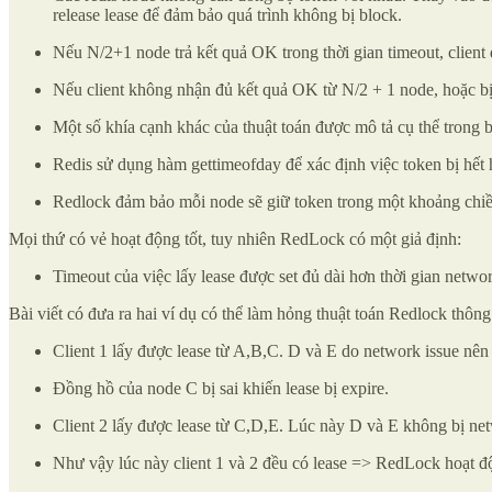
release lease để đảm bảo quá trình không bị block.
Nếu N/2+1 node trả kết quả OK trong thời gian timeout, client
Nếu client không nhận đủ kết quả OK từ N/2 + 1 node, hoặc bị t
Một số khía cạnh khác của thuật toán được mô tả cụ thể trong 
Redis sử dụng hàm gettimeofday để xác định việc token bị hết h
Redlock đảm bảo mỗi node sẽ giữ token trong một khoảng chiều
Mọi thứ có vẻ hoạt động tốt, tuy nhiên RedLock có một giả định:
Timeout của việc lấy lease được set đủ dài hơn thời gian netwo
Bài viết có đưa ra hai ví dụ có thể làm hỏng thuật toán Redlock thông
Client 1 lấy được lease từ A,B,C. D và E do network issue nê
Đồng hồ của node C bị sai khiến lease bị expire.
Client 2 lấy được lease từ C,D,E. Lúc này D và E không bị netw
Như vậy lúc này client 1 và 2 đều có lease => RedLock hoạt đ