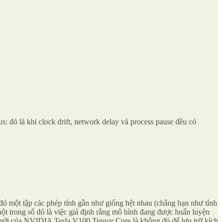
: đó là khi clock drift, network delay và process pause đều có
g đó một tập các phép tính gần như giống hệt nhau (chẳng hạn như tính
một trong số đó là việc giả định rằng mô hình đang được huấn luyện
 mới của NVIDIA Tesla V100 Tensor Core là không đủ để lưu trữ kích