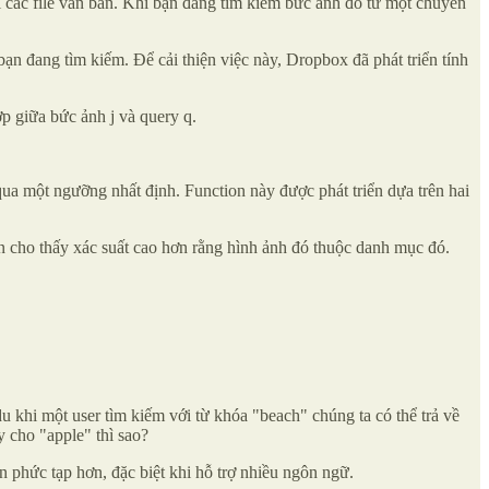
i các file văn bản. Khi bạn đang tìm kiếm bức ảnh đó từ một chuyến
n đang tìm kiếm. Để cải thiện việc này, Dropbox đã phát triển tính
ợp giữa bức ảnh j và query q.
qua một ngưỡng nhất định. Function này được phát triển dựa trên hai
 cho thấy xác suất cao hơn rằng hình ảnh đó thuộc danh mục đó.
 khi một user tìm kiếm với từ khóa "beach" chúng ta có thể trả về
y cho "apple" thì sao?
n phức tạp hơn, đặc biệt khi hỗ trợ nhiều ngôn ngữ.