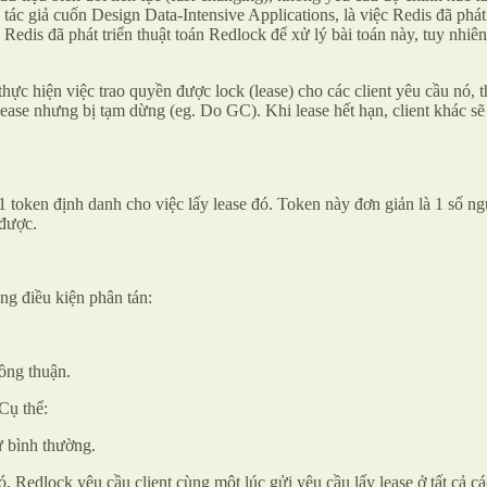
 tác giả cuốn Design Data-Intensive Applications, là việc Redis đã phát
er. Redis đã phát triển thuật toán Redlock để xử lý bài toán này, tuy n
thực hiện việc trao quyền được lock (lease) cho các client yêu cầu nó, 
lease nhưng bị tạm dừng (eg. Do GC). Khi lease hết hạn, client khác sẽ l
 token định danh cho việc lấy lease đó. Token này đơn giản là 1 số nguy
 được.
ong điều kiện phân tán:
đồng thuận.
Cụ thể:
ư bình thường.
Redlock yêu cầu client cùng một lúc gửi yêu cầu lấy lease ở tất cả cá