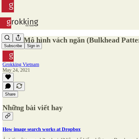
#172 - Mô hình vách ngăn (Bulkhead Patter
Subscribe
Sign in
Grokking Vietnam
May 24, 2021
Share
Những bài viết hay
How image search works at Dropbox