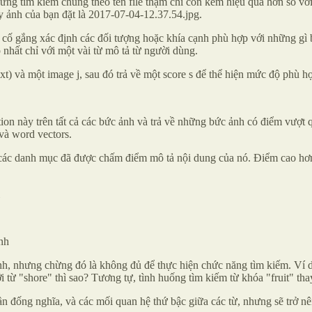
ưng tìm kiếm chúng theo tên file thậm chí còn kém hiệu quả hơn so vớ
y ảnh của bạn đặt là 2017-07-04-12.37.54.jpg.
ố gắng xác định các đối tượng hoặc khía cạnh phù hợp với những gì bạ
 nhất chỉ với một vài từ mô tả từ người dùng.
xt) và một image j, sau đó trả về một score s để thể hiện mức độ phù h
tion này trên tất cả các bức ảnh và trả về những bức ảnh có điểm vượt 
 và word vectors.
 các danh mục đã được chấm điểm mô tả nội dung của nó. Điểm cao hơn
nh
h, nhưng chừng đó là không đủ để thực hiện chức năng tìm kiếm. Ví du
từ "shore" thì sao? Tương tự, tình huống tìm kiếm từ khóa "fruit" tha
gần đống nghĩa, và các mối quan hệ thứ bậc giữa các từ, nhưng sẽ trở nê