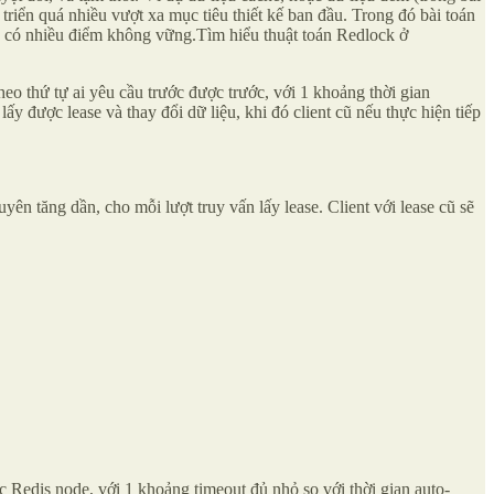
 triển quá nhiều vượt xa mục tiêu thiết kế ban đầu. Trong đó bài toán
hiên có nhiều điểm không vững.Tìm hiểu thuật toán Redlock ở
theo thứ tự ai yêu cầu trước được trước, với 1 khoảng thời gian
ấy được lease và thay đổi dữ liệu, khi đó client cũ nếu thực hiện tiếp
ên tăng dần, cho mỗi lượt truy vấn lấy lease. Client với lease cũ sẽ
c Redis node, với 1 khoảng timeout đủ nhỏ so với thời gian auto-