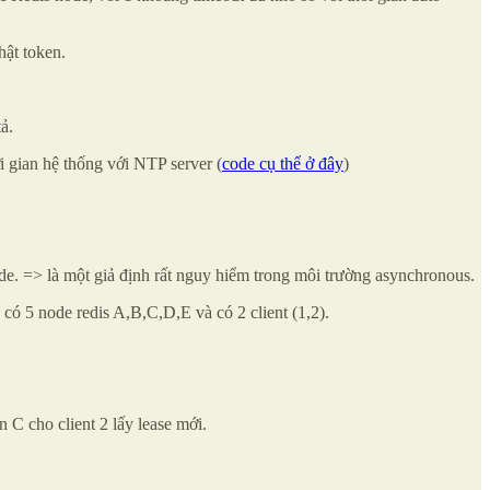
hật token.
ả.
i gian hệ thống với NTP server (
code cụ thể ở đây
)
node. => là một giả định rất nguy hiểm trong môi trường asynchronous.
 có 5 node redis A,B,C,D,E và có 2 client (1,2).
 C cho client 2 lấy lease mới.