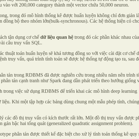
ầu vào với 200,000 category thành một vector chứa 50,000 neuron.
 song, trong đó mô hình thống kê được huấn luyện không chỉ đơn giản l
oán đồng bộ theo nhóm lớn(bulk-synchronous). Các hệ thống hiện có c
cách tận dụng cơ chế
dữ liệu quan hệ
trong đó các phần khác nhau của 
vài câu truy vấn SQL.
các thuật toán huấn luyện sẽ khá tương đồng so với việc cài đặt cơ ch
nh truy vấn, quá trình tính toán sẽ được hệ thống tự động tạo ra, sau đ
phân tán trong RDBMS đã được nghiên cứu trong nhiều năm nên trình tối
án phân tán cạnh tranh như Spark đang dần phát triển theo hướng giố
ình trong việc sử dụng RDBMS để triển khai các mô hình deep learning
ữ liệu. Khi một tập hợp các bảng dùng chung một mẫu phép tính, chúng
 lý các đồ thị truy vấn có kích thước rất lớn. Một đồ thị truy vấn được 
án gán bậc hai tổng quát (generalized quadratic assignment problem).
ype phân tán được thiết kế đặc biệt cho xử lý tính toán thống kê quy