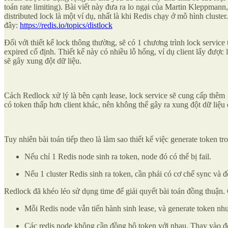
toán rate limiting). Bài viết này đưa ra lo ngại của Martin Kleppmann,
distributed lock là một ví dụ, nhất là khi Redis chạy ở mô hình clust
đây:
https://redis.io/topics/distlock
Đối với thiết kế lock thông thường, sẽ có 1 chương trình lock service 
expired cố định. Thiết kế này có nhiều lỗ hổng, ví dụ client lấy được 
sẽ gây xung đột dữ liệu.
Cách Redlock xử lý là bên cạnh lease, lock service sẽ cung cấp thêm 1
có token thấp hơn client khác, nên không thể gây ra xung đột dữ liệu
Tuy nhiên bài toán tiếp theo là làm sao thiết kế việc generate token tr
Nếu chỉ 1 Redis node sinh ra token, node đó có thể bị fail.
Nếu 1 cluster Redis sinh ra token, cần phải có cơ chế sync và 
Redlock đã khéo léo sử dụng time để giải quyết bài toán đồng thuận. 
Mỗi Redis node vẫn tiến hành sinh lease, và generate token nh
Các redis node không cần đồng bộ token với nhau. Thay vào đó, 