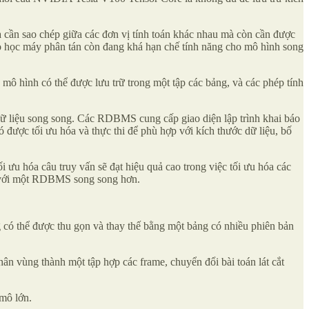
à cần sao chép giữa các đơn vị tính toán khác nhau mà còn cần được
ho học máy phân tán còn đang khá hạn chế tính năng cho mô hình song
mô hình có thể được lưu trữ trong một tập các bảng, và các phép tính
ế dữ liệu song song. Các RDBMS cung cấp giao diện lập trình khai báo
ó được tối ưu hóa và thực thi để phù hợp với kích thước dữ liệu, bố
 ưu hóa câu truy vấn sẽ đạt hiệu quả cao trong việc tối ưu hóa các
ng với một RDBMS song song hơn.
 có thể được thu gọn và thay thế bằng một bảng có nhiều phiên bản
phân vùng thành một tập hợp các frame, chuyển đổi bài toán lát cắt
 mô lớn.