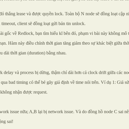
 đó thắng lease và được quyền lock. Toàn bộ N node sẽ đồng loạt cập n
imeout, client sẽ đồng loạt gửi bản tin unlock.
bài gốc về Redlock, bạn tìm hiểu kĩ bên đó, phạm vi bài này không mô t
ạn. Hàm này điều chỉnh thời gian tăng giảm theo sự khác biệt giữa thờ
 dài thời gian (duration) bằng nhau.
rk delay và process bị dừng, thậm chí dài hơn cả clock drift giữa các 
 qua bad timing có thể bẻ gãy giả định về time nói trên. Ví dụ 1: Giả sử
n không nhận được request.
ork issue nữa; A,B lại bị network issue. Và do đồng hồ node C sai nên
ộng sai!