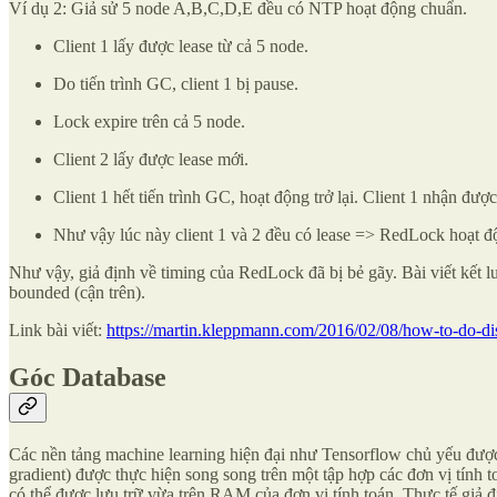
Ví dụ 2: Giả sử 5 node A,B,C,D,E đều có NTP hoạt động chuẩn.
Client 1 lấy được lease từ cả 5 node.
Do tiến trình GC, client 1 bị pause.
Lock expire trên cả 5 node.
Client 2 lấy được lease mới.
Client 1 hết tiến trình GC, hoạt động trở lại. Client 1 nhận đượ
Như vậy lúc này client 1 và 2 đều có lease => RedLock hoạt đ
Như vậy, giả định về timing của RedLock đã bị bẻ gãy. Bài viết kết l
bounded (cận trên).
Link bài viết:
https://martin.kleppmann.com/2016/02/08/how-to-do-dis
Góc Database
Các nền tảng machine learning hiện đại như Tensorflow chủ yếu được t
gradient) được thực hiện song song trên một tập hợp các đơn vị tính 
có thể được lưu trữ vừa trên RAM của đơn vị tính toán. Thực tế gi