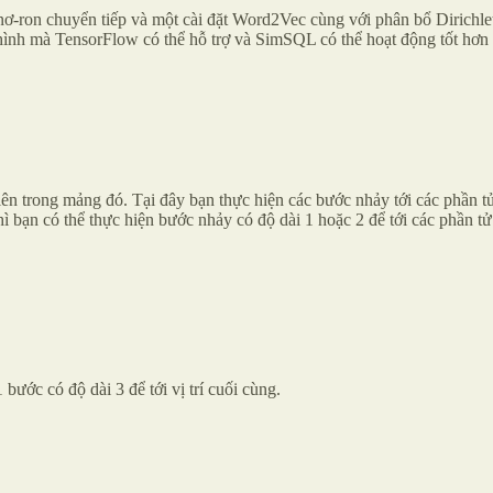
 nơ-ron chuyển tiếp và một cài đặt Word2Vec cùng với phân bổ Dirichl
 hình mà TensorFlow có thể hỗ trợ và SimSQL có thể hoạt động tốt hơn
ên trong mảng đó. Tại đây bạn thực hiện các bước nhảy tới các phần tử
, thì bạn có thể thực hiện bước nhảy có độ dài 1 hoặc 2 để tới các phần t
1 bước có độ dài 3 để tới vị trí cuối cùng.