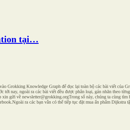
ation tại…
vào Grokking Knowledge Graph để đọc lại toàn bộ các bài viết của Gr
ước tới nay, ngoài ra các bài viết đều được phân loại, gán nhãn theo t
 xin gửi về newsletter@grokking.orgTrong số này, chúng ta cùng tìm 
ebook.Ngoài ra các bạn vẫn có thể tiếp tục đặt mua ấn phẩm Dijkstra tậ