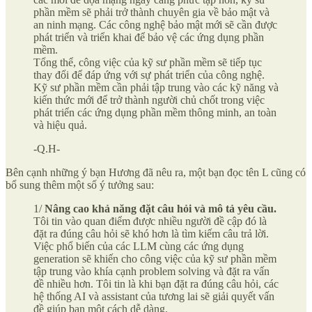
phần mềm sẽ phải trở thành chuyên gia về bảo mật và
an ninh mạng. Các công nghệ bảo mật mới sẽ cần được
phát triển và triển khai để bảo vệ các ứng dụng phần
mềm.
Tổng thể, công việc của kỹ sư phần mềm sẽ tiếp tục
thay đổi để đáp ứng với sự phát triển của công nghệ.
Kỹ sư phần mềm cần phải tập trung vào các kỹ năng và
kiến thức mới để trở thành người chủ chốt trong việc
phát triển các ứng dụng phần mềm thông minh, an toàn
và hiệu quả.
-Q.H-
Bên cạnh những ý bạn Hương đã nêu ra, một bạn đọc tên L cũng có
bổ sung thêm một số ý tưởng sau:
1/
Nâng cao
khả năng đặt câu hỏi và mô tả yêu cầu.
Tôi tin vào quan điểm được nhiều người đề cập đó là
đặt ra đúng câu hỏi sẽ khó hơn là tìm kiếm câu trả lời.
Việc phổ biến của các LLM cùng các ứng dụng
generation sẽ khiến cho công việc của kỹ sư phần mềm
tập trung vào khía cạnh problem solving và đặt ra vấn
đề nhiều hơn. Tôi tin là khi bạn đặt ra đúng câu hỏi, các
hệ thống AI và assistant của tương lai sẽ giải quyết vấn
đề giúp bạn một cách dễ dàng.