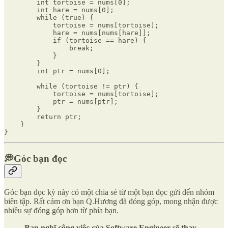
        int tortoise = nums[0];

        int hare = nums[0];

        while (true) {

            tortoise = nums[tortoise];

            hare = nums[nums[hare]];

            if (tortoise == hare) {

                break;

            }

        }

        int ptr = nums[0];

        while (tortoise != ptr) {

            tortoise = nums[tortoise];

            ptr = nums[ptr];

        }

        return ptr;

    }

}
💭Góc bạn đọc
Góc bạn đọc kỳ này có một chia sẻ từ một bạn đọc gửi đến nhóm
biên tập. Rất cảm ơn bạn Q.Hương đã đóng góp, mong nhận được
nhiều sự đóng góp hơn từ phía bạn.
Bạn nghĩ công việc của Software Engineer sẽ thay