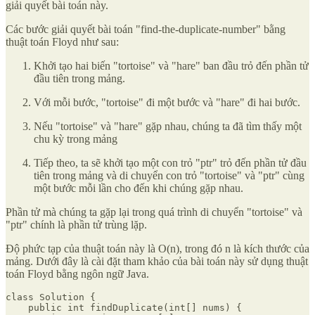
giải quyết bài toán này.
Các bước giải quyết bài toán "find-the-duplicate-number" bằng
thuật toán Floyd như sau:
Khởi tạo hai biến "tortoise" và "hare" ban đầu trỏ đến phần tử
đầu tiên trong mảng.
Với mỗi bước, "tortoise" đi một bước và "hare" đi hai bước.
Nếu "tortoise" và "hare" gặp nhau, chúng ta đã tìm thấy một
chu kỳ trong mảng
Tiếp theo, ta sẽ khởi tạo một con trỏ "ptr" trỏ đến phần tử đầu
tiên trong mảng và di chuyển con trỏ "tortoise" và "ptr" cùng
một bước mỗi lần cho đến khi chúng gặp nhau.
Phần tử mà chúng ta gặp lại trong quá trình di chuyển "tortoise" và
"ptr" chính là phần tử trùng lặp.
Độ phức tạp của thuật toán này là O(n), trong đó n là kích thước của
mảng. Dưới đây là cài đặt tham khảo của bài toán này sử dụng thuật
toán Floyd bằng ngôn ngữ Java.
class Solution {

    public int findDuplicate(int[] nums) {
