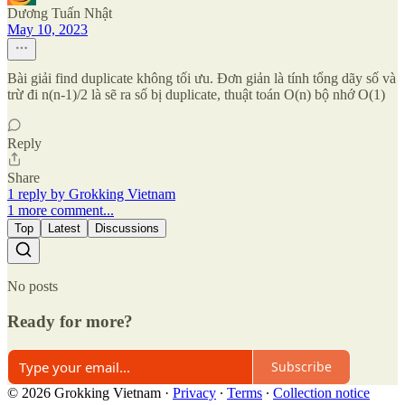
Dương Tuấn Nhật
May 10, 2023
Bài giải find duplicate không tối ưu. Đơn giản là tính tổng dãy số và
trừ đi n(n-1)/2 là sẽ ra số bị duplicate, thuật toán O(n) bộ nhớ O(1)
Reply
Share
1 reply by Grokking Vietnam
1 more comment...
Top
Latest
Discussions
No posts
Ready for more?
Subscribe
© 2026 Grokking Vietnam
·
Privacy
∙
Terms
∙
Collection notice