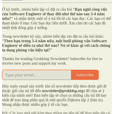
Ở kỳ trước, nhóm biên tập có đặt ra câu hỏi “
Bạn nghĩ công việc
của Software Engineer sẽ thay đổi như thế nào sau 3-4 năm
nữa?
“ và nhận được một số ý trả lời từ các bạn đọc. Các bạn có thể
tham khảo ở mục Góc bạn đọc bên dưới. Xin cảm ơn các bạn đã
nhiệt tình đóng góp ý tưởng.
Trong newsletter kỳ này, nhóm biên tập xin đặt ra câu hỏi khác:
“
Theo bạn trong 3-4 năm nữa, một buổi phỏng vấn Software
Engineer sẽ diễn ra như thế nào? Nó sẽ khác gì với cách chúng
ta đang phỏng vấn hiện tại?
”
Thanks for reading Grokking Newsletter! Subscribe for free to
receive new posts and support my work.
Subscribe
Hãy reply email này trước khi số newsletter tiếp theo được gửi đi
(hoặc gửi câu trả lời đến
newsletter@grokking.org
) để chia sẻ ý
kiến của mình nhé! Ban biên tập sẽ chọn ra những câu trả lời hay
nhất để trao tặng phần quà là một quyển Dijkstra tập 2 (bản in).
Mong nhận được nhiều góp ý từ các bạn.
P/S: Các bạn nhớ gửi kèm theo thông tin liên hệ để Ban biên tập có