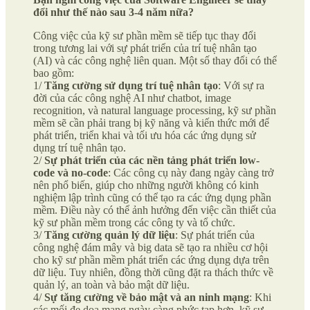
đổi như thế nào sau 3-4 năm nữa?
Công việc của kỹ sư phần mềm sẽ tiếp tục thay đổi
trong tương lai với sự phát triển của trí tuệ nhân tạo
(AI) và các công nghệ liên quan. Một số thay đổi có thể
bao gồm:
1/
Tăng cường sử dụng trí tuệ nhân tạo
: Với sự ra
đời của các công nghệ AI như chatbot, image
recognition, và natural language processing, kỹ sư phần
mềm sẽ cần phải trang bị kỹ năng và kiến thức mới để
phát triển, triển khai và tối ưu hóa các ứng dụng sử
dụng trí tuệ nhân tạo.
2/
Sự phát triển của các nền tảng phát triển low-
code và no-code
: Các công cụ này đang ngày càng trở
nên phổ biến, giúp cho những người không có kinh
nghiệm lập trình cũng có thể tạo ra các ứng dụng phần
mềm. Điều này có thể ảnh hưởng đến việc cần thiết của
kỹ sư phần mềm trong các công ty và tổ chức.
3/
Tăng cường quản lý dữ liệu
: Sự phát triển của
công nghệ đám mây và big data sẽ tạo ra nhiều cơ hội
cho kỹ sư phần mềm phát triển các ứng dụng dựa trên
dữ liệu. Tuy nhiên, đồng thời cũng đặt ra thách thức về
quản lý, an toàn và bảo mật dữ liệu.
4/
Sự tăng cường về bảo mật và an ninh mạng
: Khi
các mối đe dọa mạng ngày càng phức tạp hơn, kỹ sư