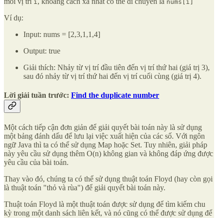
mỗi vị trí
, khoảng cách xa nhất có thể di chuyển là
i
nums[i]
Ví dụ:
Input: nums = [2,3,1,1,4]
Output: true
Giải thích: Nhảy từ vị trí đầu tiên đến vị trí thứ hai (giá trị 3),
sau đó nhảy từ vị trí thứ hai đến vị trí cuối cùng (giá trị 4).
Lời giải tuần trước:
Find the duplicate number
Một cách tiếp cận đơn giản để giải quyết bài toán này là sử dụng
một bảng đánh dấu để lưu lại việc xuất hiện của các số. Với ngôn
ngữ Java thì ta có thể sử dụng Map hoặc Set. Tuy nhiên, giải pháp
này yêu cầu sử dụng thêm O(n) không gian và không đáp ứng được
yêu cầu của bài toán.
Thay vào đó, chúng ta có thể sử dụng thuật toán Floyd (hay còn gọi
là thuật toán "thỏ và rùa") để giải quyết bài toán này.
Thuật toán Floyd là một thuật toán được sử dụng để tìm kiếm chu
kỳ trong một danh sách liên kết, và nó cũng có thể được sử dụng để