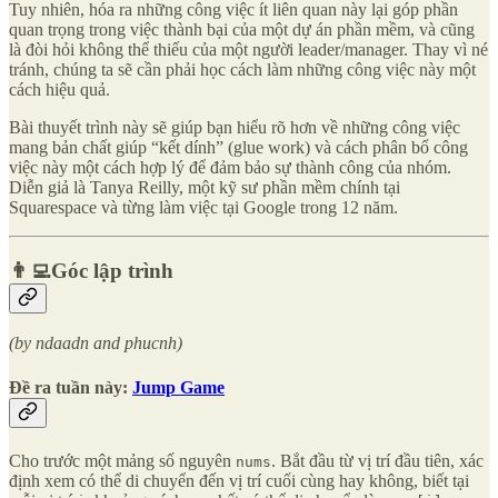
Tuy nhiên, hóa ra những công việc ít liên quan này lại góp phần
quan trọng trong việc thành bại của một dự án phần mềm, và cũng
là đòi hỏi không thể thiếu của một người leader/manager. Thay vì né
tránh, chúng ta sẽ cần phải học cách làm những công việc này một
cách hiệu quả.
Bài thuyết trình này sẽ giúp bạn hiểu rõ hơn về những công việc
mang bản chất giúp “kết dính” (glue work) và cách phân bổ công
việc này một cách hợp lý để đảm bảo sự thành công của nhóm.
Diễn giả là Tanya Reilly, một kỹ sư phần mềm chính tại
Squarespace và từng làm việc tại Google trong 12 năm.
👨‍💻Góc lập trình
(by ndaadn and phucnh)
Đề ra tuần này:
Jump Game
Cho trước một mảng số nguyên
. Bắt đầu từ vị trí đầu tiên, xác
nums
định xem có thể di chuyển đến vị trí cuối cùng hay không, biết tại