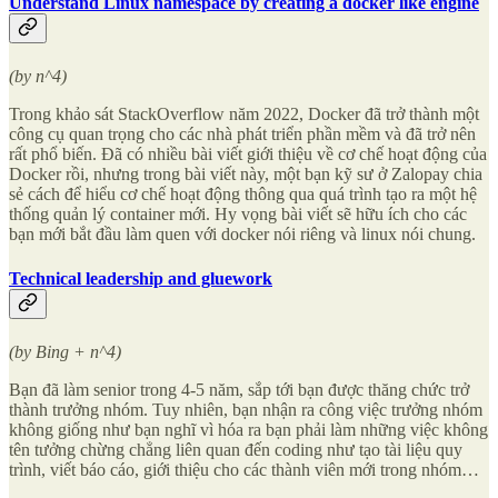
Understand Linux namespace by creating a docker like engine
(by n^4)
Trong khảo sát StackOverflow năm 2022, Docker đã trở thành một
công cụ quan trọng cho các nhà phát triển phần mềm và đã trở nên
rất phổ biến. Đã có nhiều bài viết giới thiệu về cơ chế hoạt động của
Docker rồi, nhưng trong bài viết này, một bạn kỹ sư ở Zalopay chia
sẻ cách để hiểu cơ chế hoạt động thông qua quá trình tạo ra một hệ
thống quản lý container mới. Hy vọng bài viết sẽ hữu ích cho các
bạn mới bắt đầu làm quen với docker nói riêng và linux nói chung.
Technical leadership and gluework
(by Bing + n^4)
Bạn đã làm senior trong 4-5 năm, sắp tới bạn được thăng chức trở
thành trưởng nhóm. Tuy nhiên, bạn nhận ra công việc trưởng nhóm
không giống như bạn nghĩ vì hóa ra bạn phải làm những việc không
tên tưởng chừng chẳng liên quan đến coding như tạo tài liệu quy
trình, viết báo cáo, giới thiệu cho các thành viên mới trong nhóm…