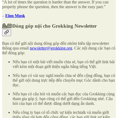
“A lot of times the question is harder than the answer. If you can
properly phrase the question, then the answer is the easy part.”
–
Elon Musk
💁🏻Đóng góp nội cho Grokking Newsletter
Bạn có thể gửi nội dung đóng góp đến nhóm biên tập newsletter
thông qua email
newsletter@grokking.org
. Các nội dung các bạn có
thể đóng góp:
Nếu bạn có một bài viết muốn chia sẻ, bạn có thể gửi link bài
viết kèm một đoạn giới thiệu ngắn bằng tiếng Việt.
Nếu bạn có vài suy nghĩ muốn chia sẻ đến cộng đồng, bạn có
thể gửi nội dung trực tiếp đến chuyên mục Góc dành cho bạn
đọc.
Nếu bạn có câu hỏi và muốn các bạn đọc của Grokking cùng
tham gia góp ý, bạn cũng có thể gửi đến Grokking nhé. Câu
hỏi của bạn có thể được đăng dưới dạng ẩn danh.
Nếu công ty bạn có tổ chức sự kiện techtalk và muốn giới
thiệu rộng rãi hơn đến cộng đồng, các bạn gửi link sự kiện